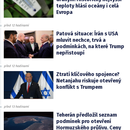
teploty hlásí oceány i celá
Evropa
před 12 hodinami
Patová situace: Írán s USA
mluvit nechce, trvá a
podmínkách, na které Trump
nepřistoupí
před 12 hodinami
Ztratí klíčového spojence?
Netanjahu riskuje otevřený
konflikt s Trumpem
před 13 hodinami
Teherán předložil seznam
podmínek pro otevření
Hormuzského průlivu. Ceny