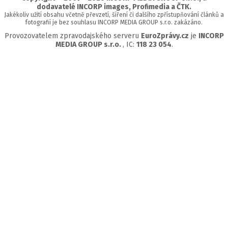
dodavatelé INCORP images, Profimedia a ČTK.
Jakékoliv užití obsahu včetně převzetí, šíření či dalšího zpřístupňování článků a
fotografií je bez souhlasu INCORP MEDIA GROUP s.r.o. zakázáno.
Provozovatelem zpravodajského serveru
EuroZprávy.cz
je
INCORP
MEDIA GROUP s.r.o.
, IC:
118 23 054
.