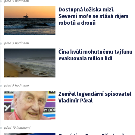
před 9 hodinami
Dostupná ložiska mizí.
Severní moře se stává rájem
robotů a dronů
před 9 hodinami
Čína kvůli mohutnému tajfunu
evakuovala milion lidí
před 9 hodinami
Zemřel legendární spisovatel
Vladimír Páral
před 10 hodinami