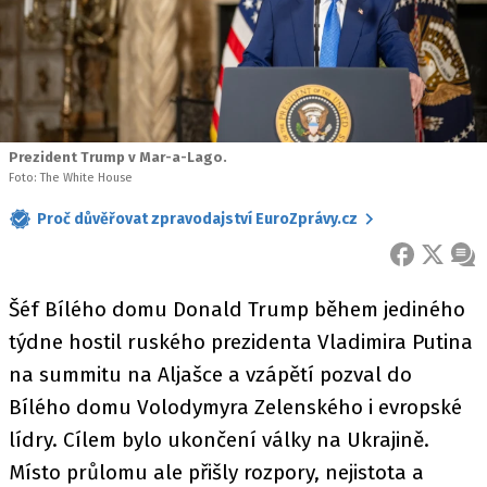
Prezident Trump v Mar-a-Lago.
Foto: The White House
Proč důvěřovat zpravodajství EuroZprávy.cz
FACEBOOK
X
ZPR
Šéf Bílého domu Donald Trump během jediného
týdne hostil ruského prezidenta Vladimira Putina
na summitu na Aljašce a vzápětí pozval do
Bílého domu Volodymyra Zelenského i evropské
lídry. Cílem bylo ukončení války na Ukrajině.
Místo průlomu ale přišly rozpory, nejistota a