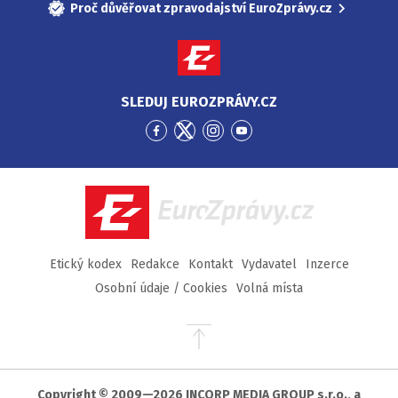
Proč důvěřovat zpravodajství EuroZprávy.cz
SLEDUJ EUROZPRÁVY.CZ
Přejít
Přejít
Přejít
Přejít
na
na
na
na
Facebook
Twitter
Instagram
YouTube
EuroZprávy.cz
Etický kodex
Redakce
Kontakt
Vydavatel
Inzerce
Osobní údaje / Cookies
Volná místa
Přejít
na
začátek
stránky
Copyright © 2009—2026 INCORP MEDIA GROUP s.r.o., a