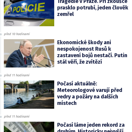
Tragédie v Praze. Při zkoušce
prasklo potrubí, jeden člověk
zemřel
před 10 hodinami
Ekonomické škody ani
nespokojenost Rusů k
zastavení bojů nestačí. Putin
stál věří, že zvítězí
před 11 hodinami
Počasí aktuálně:
Meteorologové varují před
vedry a požáry na dalších
místech
před 11 hodinami
Počasí láme jeden rekord za
druhým. Historicky nejvyšší