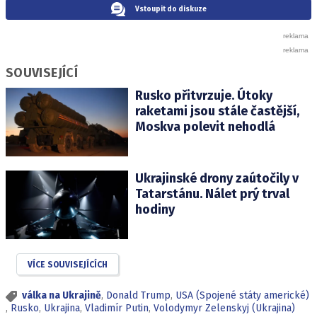
Vstoupit do diskuze
SOUVISEJÍCÍ
Rusko přitvrzuje. Útoky
raketami jsou stále častější,
Moskva polevit nehodlá
Ukrajinské drony zaútočily v
Tatarstánu. Nálet prý trval
hodiny
VÍCE SOUVISEJÍCÍCH
válka na Ukrajině
,
Donald Trump
,
USA (Spojené státy americké)
,
Rusko
,
Ukrajina
,
Vladimír Putin
,
Volodymyr Zelenskyj (Ukrajina)