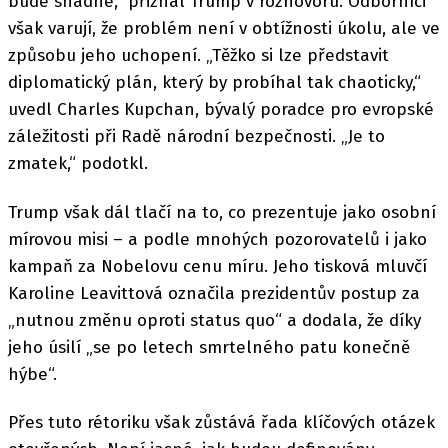
bude snadné,“ přiznal Trump v rozhovoru. Odborníci
však varují, že problém není v obtížnosti úkolu, ale ve
způsobu jeho uchopení. „Těžko si lze představit
diplomatický plán, který by probíhal tak chaoticky,“
uvedl Charles Kupchan, bývalý poradce pro evropské
záležitosti při Radě národní bezpečnosti. „Je to
zmatek,“ podotkl.
Trump však dál tlačí na to, co prezentuje jako osobní
mírovou misi – a podle mnohých pozorovatelů i jako
kampaň za Nobelovu cenu míru. Jeho tisková mluvčí
Karoline Leavittová označila prezidentův postup za
„nutnou změnu oproti status quo“ a dodala, že díky
jeho úsilí „se po letech smrtelného patu konečně
hýbe“.
Přes tuto rétoriku však zůstává řada klíčových otázek