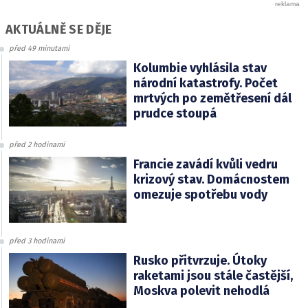
AKTUÁLNĚ SE DĚJE
před 49 minutami
Kolumbie vyhlásila stav
národní katastrofy. Počet
mrtvých po zemětřesení dál
prudce stoupá
před 2 hodinami
Francie zavádí kvůli vedru
krizový stav. Domácnostem
omezuje spotřebu vody
před 3 hodinami
Rusko přitvrzuje. Útoky
raketami jsou stále častější,
Moskva polevit nehodlá