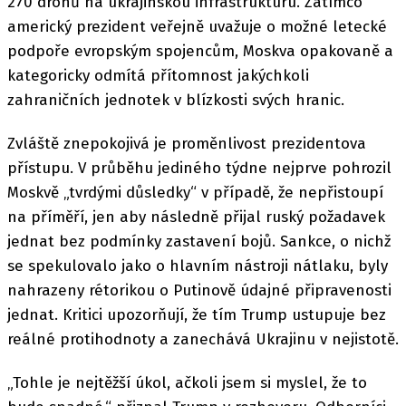
270 dronů na ukrajinskou infrastrukturu. Zatímco
americký prezident veřejně uvažuje o možné letecké
podpoře evropským spojencům, Moskva opakovaně a
kategoricky odmítá přítomnost jakýchkoli
zahraničních jednotek v blízkosti svých hranic.
Zvláště znepokojivá je proměnlivost prezidentova
přístupu. V průběhu jediného týdne nejprve pohrozil
Moskvě „tvrdými důsledky“ v případě, že nepřistoupí
na příměří, jen aby následně přijal ruský požadavek
jednat bez podmínky zastavení bojů. Sankce, o nichž
se spekulovalo jako o hlavním nástroji nátlaku, byly
nahrazeny rétorikou o Putinově údajné připravenosti
jednat. Kritici upozorňují, že tím Trump ustupuje bez
reálné protihodnoty a zanechává Ukrajinu v nejistotě.
„Tohle je nejtěžší úkol, ačkoli jsem si myslel, že to