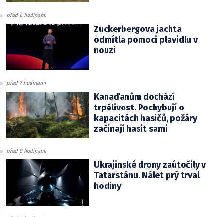
před 6 hodinami
Zuckerbergova jachta
odmítla pomoci plavidlu v
nouzi
před 7 hodinami
Kanaďanům dochází
trpělivost. Pochybují o
kapacitách hasičů, požáry
začínají hasit sami
před 8 hodinami
Ukrajinské drony zaútočily v
Tatarstánu. Nálet prý trval
hodiny