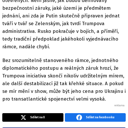
otevřených. Není jasné, jak budou definovány
bezpečnostní záruky, jaké území je předmětem
jednání, ani zda je Putin skutečně připraven jednat
tváří v tvář se Zelenským, jak tvrdí Trumpova
administrativa. Rusko pokračuje v bojích, a příměří,
tedy tradiční předpoklad jakéhokoli vyjednávacího
rámce, nadále chybí.
Bez srozumitelně stanoveného rámce, jednotného
diplomatického postupu a reálných záruk hrozí, že
Trumpova iniciativa skončí nikoliv udržitelným mírem,
ale další destabilizací již tak křehké situace. A pokud
se mír mění v show, může být jeho cena pro Ukrajinu i
pro transatlantické spojenectví velmi vysoká.
Sdílet na X
Sdílet na Facebooku