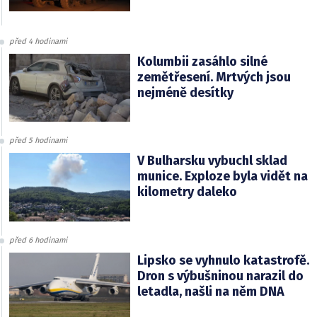
před 4 hodinami
Kolumbii zasáhlo silné
zemětřesení. Mrtvých jsou
nejméně desítky
před 5 hodinami
V Bulharsku vybuchl sklad
munice. Exploze byla vidět na
kilometry daleko
před 6 hodinami
Lipsko se vyhnulo katastrofě.
Dron s výbušninou narazil do
letadla, našli na něm DNA