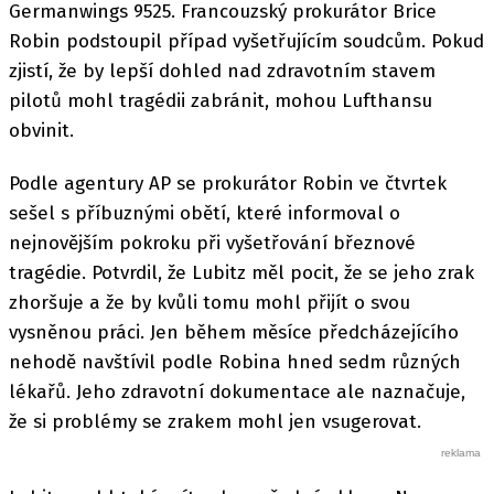
Germanwings 9525. Francouzský prokurátor Brice
Robin podstoupil případ vyšetřujícím soudcům. Pokud
zjistí, že by lepší dohled nad zdravotním stavem
pilotů mohl tragédii zabránit, mohou Lufthansu
obvinit.
Podle agentury AP se prokurátor Robin ve čtvrtek
sešel s příbuznými obětí, které informoval o
nejnovějším pokroku při vyšetřování březnové
tragédie. Potvrdil, že Lubitz měl pocit, že se jeho zrak
zhoršuje a že by kvůli tomu mohl přijít o svou
vysněnou práci. Jen během měsíce předcházejícího
nehodě navštívil podle Robina hned sedm různých
lékařů. Jeho zdravotní dokumentace ale naznačuje,
že si problémy se zrakem mohl jen vsugerovat.