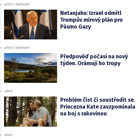
před 4 hodinami
Netanjahu: Izrael odmítl
Trumpův mírový plán pro
Pásmo Gazy
před 5 hodinami
Předpověď počasí na nový
týden. Orámují ho tropy
včera
Problém číst či soustředit se.
Princezna Kate zavzpomínala
na boj s rakovinou
včera