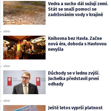
Vedra a sucho dál sužují zemi.
Stát se snaží pomoci se
zadržováním vody v krajině
včera
Knihovna bez Havla. Začne
nová éra, dohoda s Havlovou
nevyšla
včera
Důchody se v lednu zvýší.
Juchelka představil první
odhady
včera
Ještě letos vyprší platnost