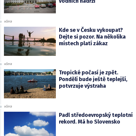
vodních nádrží
včera
Kde se v Česku vykoupat?
Dejte si pozor. Na několika
místech platí zákaz
včera
Tropické počasí je zpět.
Pondělí bude ještě teplejší,
potvrzuje výstraha
včera
Padl středoevropský teplotní
rekord. Má ho Slovensko