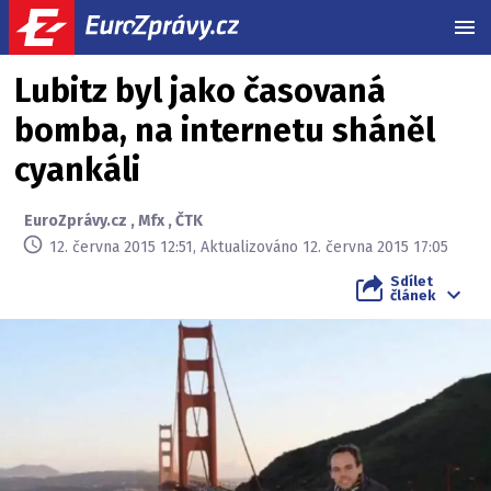
MEN
Lubitz byl jako časovaná
bomba, na internetu sháněl
cyankáli
EuroZprávy.cz
,
Mfx
,
ČTK
12. června 2015 12:51, Aktualizováno 12. června 2015 17:05
Sdílet
článek