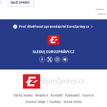
DALŠÍ ZPRÁVY
Proč důvěřovat zpravodajství EuroZprávy.cz
SLEDUJ EUROZPRÁVY.CZ
Přejít
Přejít
Přejít
Přejít
na
na
na
na
Facebook
Twitter
Instagram
YouTube
EuroZprávy.cz
Etický kodex
Redakce
Kontakt
Vydavatel
Inzerce
Osobní údaje / Cookies
Volná místa