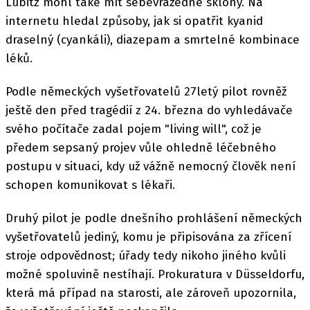
Lubitz mohl také mít sebevražedné sklony. Na
internetu hledal způsoby, jak si opatřit kyanid
draselný (cyankáli), diazepam a smrtelné kombinace
léků.
Podle německých vyšetřovatelů 27letý pilot rovněž
ještě den před tragédií z 24. března do vyhledávače
svého počítače zadal pojem "living will", což je
předem sepsaný projev vůle ohledně léčebného
postupu v situaci, kdy už vážně nemocný člověk není
schopen komunikovat s lékaři.
Druhý pilot je podle dnešního prohlášení německých
vyšetřovatelů jediný, komu je připisována za zřícení
stroje odpovědnost; úřady tedy nikoho jiného kvůli
možné spoluvině nestíhají. Prokuratura v Düsseldorfu,
která má případ na starosti, ale zároveň upozornila,