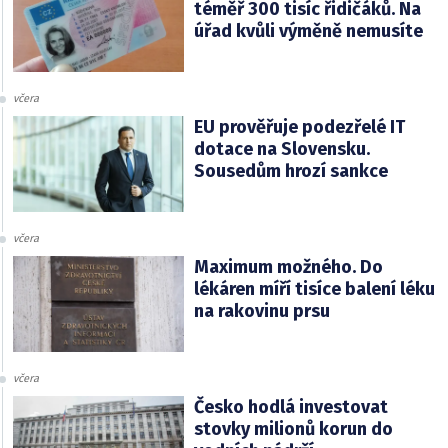
téměř 300 tisíc řidičáků. Na
úřad kvůli výměně nemusíte
včera
EU prověřuje podezřelé IT
dotace na Slovensku.
Sousedům hrozí sankce
včera
Maximum možného. Do
lékáren míří tisíce balení léku
na rakovinu prsu
včera
Česko hodlá investovat
stovky milionů korun do