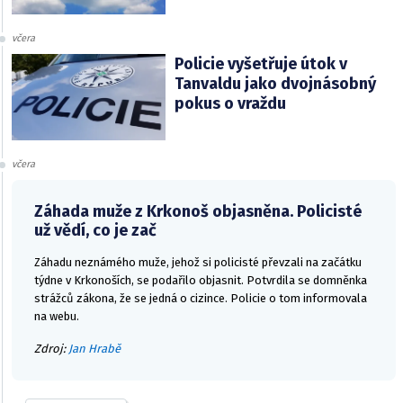
včera
Policie vyšetřuje útok v
Tanvaldu jako dvojnásobný
pokus o vraždu
včera
Záhada muže z Krkonoš objasněna. Policisté
už vědí, co je zač
Záhadu neznámého muže, jehož si policisté převzali na začátku
týdne v Krkonoších, se podařilo objasnit. Potvrdila se domněnka
strážců zákona, že se jedná o cizince. Policie o tom informovala
na webu.
Zdroj:
Jan Hrabě