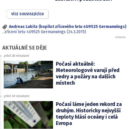
VÍCE SOUVISEJÍCÍCH
Andreas Lubitz (kopilot zříceného letu 4U9525 Germanwings)
,
zřícení letu 4U9525 Germanwings (24.3.2015)
AKTUÁLNĚ SE DĚJE
před 28 minutami
Počasí aktuálně:
Meteorologové varují před
vedry a požáry na dalších
místech
před 49 minutami
Počasí láme jeden rekord za
druhým. Historicky nejvyšší
teploty hlásí oceány i celá
Evropa