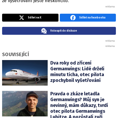
že vyšetřování ještě neskončilo.
Sdílet na X
Sdílet na Facebooku
Vstoupit do diskuze
SOUVISEJÍCÍ
Dva roky od zřícení
Germanwings: Lidé drželi
minutu ticha, otec pilota
zpochybnil vyšetřování
Pravda o zkáze letadla
Germanwings? Můj syn je
nevinný, mám důkazy, tvrdí
otec pilota Germanwings
Lubitze. A pozůstalí zuří