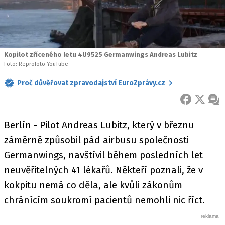
Kopilot zříceného letu 4U9525 Germanwings Andreas Lubitz
Foto: Reprofoto YouTube
Proč důvěřovat zpravodajství EuroZprávy.cz
FACEBOOK
X
ZPR
Berlín - Pilot Andreas Lubitz, který v březnu
záměrně způsobil pád airbusu společnosti
Germanwings, navštívil během posledních let
neuvěřitelných 41 lékařů. Někteří poznali, že v
kokpitu nemá co děla, ale kvůli zákonům
chránícím soukromí pacientů nemohli nic říct.