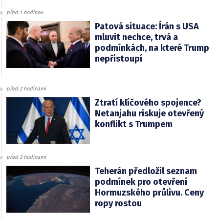
před 1 hodinou
Patová situace: Írán s USA
mluvit nechce, trvá a
podmínkách, na které Trump
nepřistoupí
před 2 hodinami
Ztratí klíčového spojence?
Netanjahu riskuje otevřený
konflikt s Trumpem
před 3 hodinami
Teherán předložil seznam
podmínek pro otevření
Hormuzského průlivu. Ceny
ropy rostou