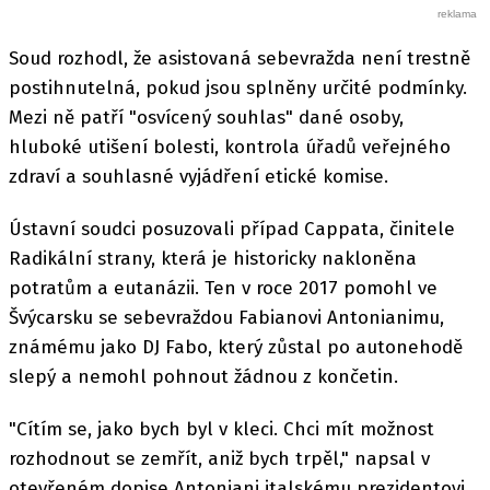
Soud rozhodl, že asistovaná sebevražda není trestně
postihnutelná, pokud jsou splněny určité podmínky.
Mezi ně patří "osvícený souhlas" dané osoby,
hluboké utišení bolesti, kontrola úřadů veřejného
zdraví a souhlasné vyjádření etické komise.
Ústavní soudci posuzovali případ Cappata, činitele
Radikální strany, která je historicky nakloněna
potratům a eutanázii. Ten v roce 2017 pomohl ve
Švýcarsku se sebevraždou Fabianovi Antonianimu,
známému jako DJ Fabo, který zůstal po autonehodě
slepý a nemohl pohnout žádnou z končetin.
"Cítím se, jako bych byl v kleci. Chci mít možnost
rozhodnout se zemřít, aniž bych trpěl," napsal v
otevřeném dopise Antoniani italskému prezidentovi