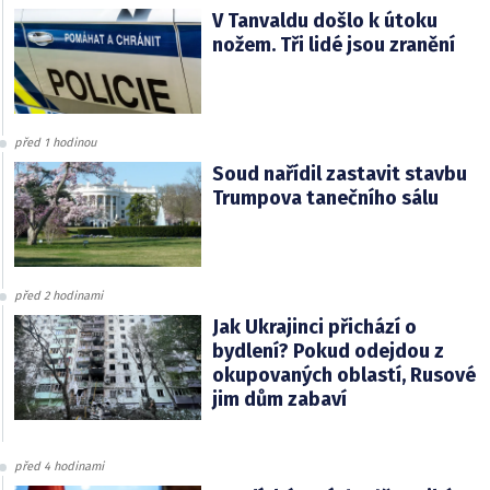
V Tanvaldu došlo k útoku
nožem. Tři lidé jsou zranění
před 1 hodinou
Soud nařídil zastavit stavbu
Trumpova tanečního sálu
před 2 hodinami
Jak Ukrajinci přichází o
bydlení? Pokud odejdou z
okupovaných oblastí, Rusové
jim dům zabaví
před 4 hodinami