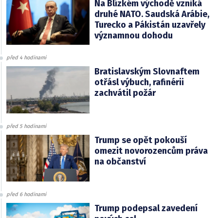
Na Blízkém východě vzniká
druhé NATO. Saudská Arábie,
Turecko a Pákistán uzavřely
významnou dohodu
před 4 hodinami
Bratislavským Slovnaftem
otřásl výbuch, rafinérii
zachvátil požár
před 5 hodinami
Trump se opět pokouší
omezit novorozencům práva
na občanství
před 6 hodinami
Trump podepsal zavedení