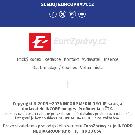
SLEDUJ EUROZPRÁVY.CZ
Přejít
Přejít
Přejít
Přejít
na
na
na
na
Facebook
Twitter
Instagram
YouTube
EuroZprávy.cz
Etický kodex
Redakce
Kontakt
Vydavatel
Inzerce
Osobní údaje / Cookies
Volná místa
Přejít
na
začátek
stránky
Copyright © 2009—2026 INCORP MEDIA GROUP s.r.o., a
dodavatelé INCORP images, Profimedia a ČTK.
Jakékoliv užití obsahu včetně převzetí, šíření či dalšího zpřístupňování článků a
fotografií je bez souhlasu INCORP MEDIA GROUP s.r.o. zakázáno.
Provozovatelem zpravodajského serveru
EuroZprávy.cz
je
INCORP
MEDIA GROUP s.r.o.
, IC:
118 23 054
.