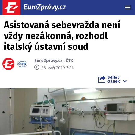
MEN
Asistovaná sebevražda není
vždy nezákonná, rozhodl
italský ústavní soud
EuroZprávy.cz
,
ČTK
26. září 2019 7:34
Sdílet
článek