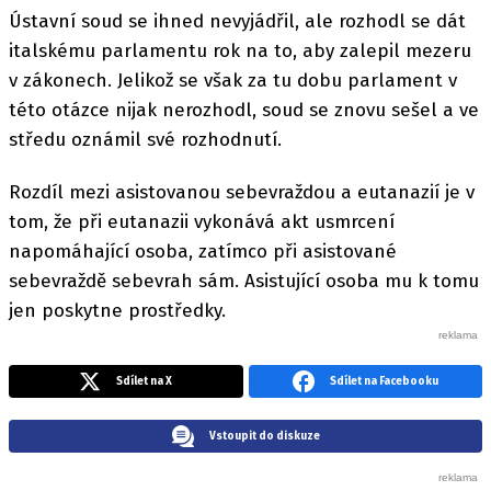
Ústavní soud se ihned nevyjádřil, ale rozhodl se dát
italskému parlamentu rok na to, aby zalepil mezeru
v zákonech. Jelikož se však za tu dobu parlament v
této otázce nijak nerozhodl, soud se znovu sešel a ve
středu oznámil své rozhodnutí.
Rozdíl mezi asistovanou sebevraždou a eutanazií je v
tom, že při eutanazii vykonává akt usmrcení
napomáhající osoba, zatímco při asistované
sebevraždě sebevrah sám. Asistující osoba mu k tomu
jen poskytne prostředky.
Sdílet na X
Sdílet na Facebooku
Vstoupit do diskuze