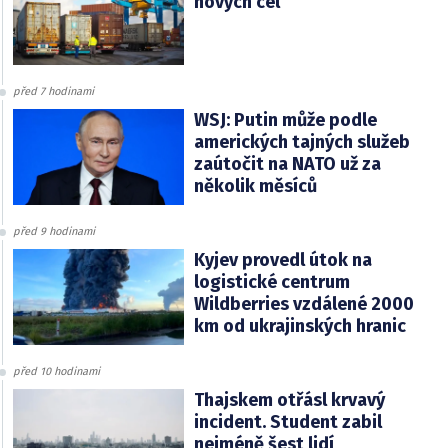
nových cel
před 7 hodinami
WSJ: Putin může podle
amerických tajných služeb
zaútočit na NATO už za
několik měsíců
před 9 hodinami
Kyjev provedl útok na
logistické centrum
Wildberries vzdálené 2000
km od ukrajinských hranic
před 10 hodinami
Thajskem otřásl krvavý
incident. Student zabil
nejméně šest lidí