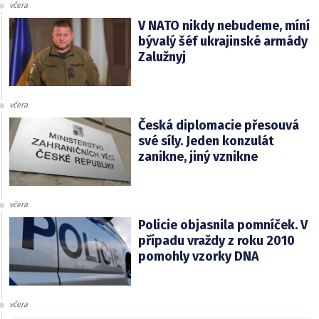
včera
V NATO nikdy nebudeme, míní
bývalý šéf ukrajinské armády
Zalužnyj
včera
Česká diplomacie přesouvá
své síly. Jeden konzulát
zanikne, jiný vznikne
včera
Policie objasnila pomníček. V
případu vraždy z roku 2010
pomohly vzorky DNA
včera