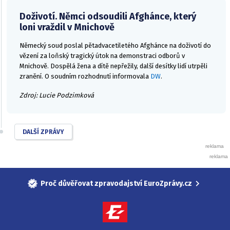
Doživotí. Němci odsoudili Afghánce, který
loni vraždil v Mnichově
Německý soud poslal pětadvacetiletého Afghánce na doživotí do
vězení za loňský tragický útok na demonstraci odborů v
Mnichově. Dospělá žena a dítě nepřežily, další desítky lidí utrpěli
zranění. O soudním rozhodnutí informovala
DW
.
Zdroj: Lucie Podzimková
DALŠÍ ZPRÁVY
Proč důvěřovat zpravodajství EuroZprávy.cz