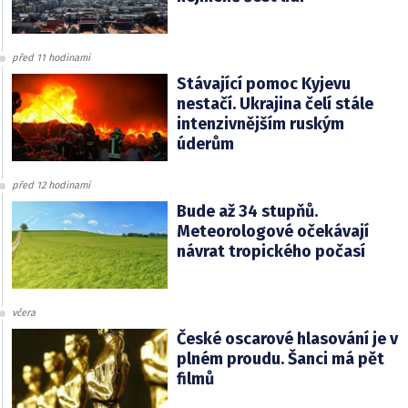
před 11 hodinami
Stávající pomoc Kyjevu
nestačí. Ukrajina čelí stále
intenzivnějším ruským
úderům
před 12 hodinami
Bude až 34 stupňů.
Meteorologové očekávají
návrat tropického počasí
včera
České oscarové hlasování je v
plném proudu. Šanci má pět
filmů