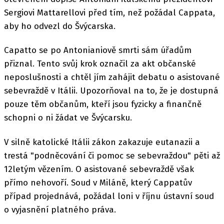
Sergiovi Mattarellovi před tím, než požádal Cappata,
aby ho odvezl do Švýcarska.
Capatto se po Antonianiově smrti sám úřadům
přiznal. Tento svůj krok označil za akt občanské
neposlušnosti a chtěl jím zahájit debatu o asistované
sebevraždě v Itálii. Upozorňoval na to, že je dostupná
pouze těm občanům, kteří jsou fyzicky a finančně
schopni o ni žádat ve Švýcarsku.
V silně katolické Itálii zákon zakazuje eutanazii a
trestá "podněcování či pomoc se sebevraždou" pěti až
12letým vězením. O asistované sebevraždě však
přímo nehovoří. Soud v Miláně, který Cappatův
případ projednává, požádal loni v říjnu ústavní soud
o vyjasnění platného práva.