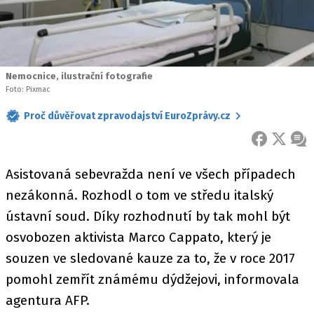
Nemocnice, ilustrační fotografie
Foto: Pixmac
Proč důvěřovat zpravodajství EuroZprávy.cz
FACEBOOK
X
ZPR
Asistovaná sebevražda není ve všech případech
nezákonná. Rozhodl o tom ve středu italský
ústavní soud. Díky rozhodnutí by tak mohl být
osvobozen aktivista Marco Cappato, který je
souzen ve sledované kauze za to, že v roce 2017
pomohl zemřít známému dýdžejovi, informovala
agentura AFP.