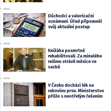
včera
Důchodci a valorizační
oznámení. Úřad připomněl
svůj aktuální postup
včera
Knížáka posmrtně
rehabilitovali. Za minulého
režimu strávil měsíce ve
vazbě
včera
V Česku dochází lék na
rakovinu prsu. Ministerstvo
přišlo s neotřelým řešením