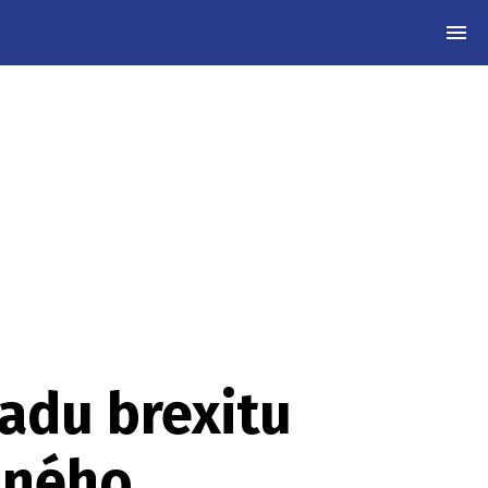
MEN
adu brexitu
sného