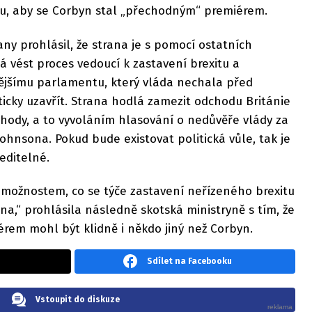
u, aby se Corbyn stal „přechodným“ premiérem.
any prohlásil, že strana je s pomocí ostatních
 vést proces vedoucí k zastavení brexitu a
ějšímu parlamentu, který vláda nechala před
icky uzavřít. Strana hodlá zamezit odchodu Británie
hody, a to vyvoláním hlasování o nedůvěře vlády za
hnsona. Pokud bude existovat politická vůle, tak je
editelné.
možnostem, co se týče zastavení neřízeného brexitu
na,“ prohlásila následně skotská ministryně s tím, že
em mohl být klidně i někdo jiný než Corbyn.
Sdílet na Facebooku
Vstoupit do diskuze