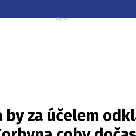
 by za účelem odkl
 Corbyna coby doča