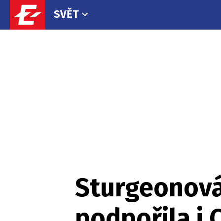
SVĚT
Sturgeonová
podpořila i