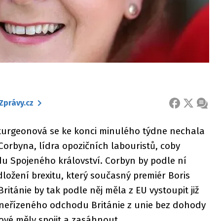
Zprávy.cz
FACEBOOK
X
ZPRÁ
Sturgeonová se ke konci minulého týdne nechala
 Corbyna, lídra opozičních labouristů, coby
 Spojeného království. Corbyn by podle ní
ložení brexitu, který současný premiér Boris
Británie by tak podle něj měla z EU vystoupit již
k neřízeného odchodu Británie z unie bez dohody
nové měly spojit a zasáhnout.