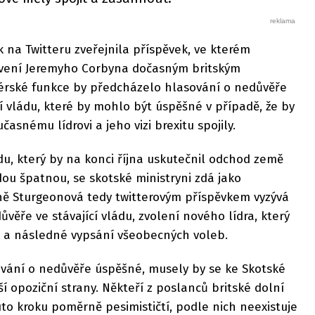
 na Twitteru zveřejnila příspěvek, ve kterém
avení Jeremyho Corbyna dočasným britským
érské funkce by předcházelo hlasování o nedůvěře
 vládu, které by mohlo být úspěšné v případě, že by
časnému lídrovi a jeho vizi brexitu spojily.
u, který by na konci října uskutečnil odchod země
u špatnou, se skotské ministryni zdá jako
yně Sturgeonová tedy twitterovým příspěvkem vyzývá
věře ve stávající vládu, zvolení nového lídra, který
u, a následné vypsání všeobecných voleb.
ování o nedůvěře úspěšné, musely by se ke Skotské
ší opoziční strany. Někteří z poslanců britské dolní
o kroku poměrně pesimističtí, podle nich neexistuje