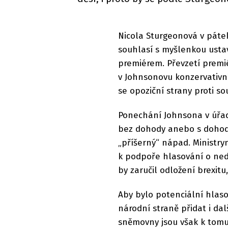
Nicola Sturgeonová v pátek
souhlasí s myšlenkou ust
premiérem. Převzetí premi
v Johnsonovu konzervativní
se opoziční strany proti sou
Ponechání Johnsona v úřad
bez dohody anebo s dohodo
„příšerný“ nápad. Ministr
k podpoře hlasování o nedů
by zaručil odložení brexit
Aby bylo potenciální hlas
národní straně přidat i dal
sněmovny jsou však k tomut