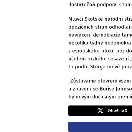
dostatečná podpora k tom
Mluvčí Skotské národní str
opozičních stran odhodlaná
navrácení demokracie tam
několika týdny nedemokrat
z evropského bloku bez do
účelem brzkého sesazení Jo
to podle Sturgeonové prov
„Zůstáváme otevřeni všem 
a zbavení se Borise Johnso
by novým dočasným premiér
Sdílet na X