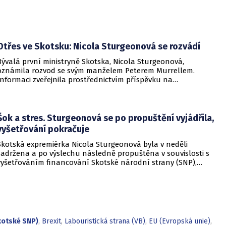
Otřes ve Skotsku: Nicola Sturgeonová se rozvádí
Bývalá první ministryně Skotska, Nicola Sturgeonová,
oznámila rozvod se svým manželem Peterem Murrellem.
Informaci zveřejnila prostřednictvím příspěvku na
Instagramu, kde uvedla, že byli již delší dobu odloučeni a
nyní se rozhodli svůj rozchod potvrdit veřejnosti.
Sturgeonová zdůraznila, že k sobě stále chovají hlubokou
úctu a péči, a zároveň oznámila, že k celé záležitosti nebudou
Šok a stres. Sturgeonová se po propuštění vyjádřila,
poskytovat žádné další komentáře.
vyšetřování pokračuje
Skotská expremiérka Nicola Sturgeonová byla v neděli
zadržena a po výslechu následně propuštěna v souvislosti s
vyšetřováním financování Skotské národní strany (SNP),
které podle policie nadále pokračuje. Už v dubnu byl v
případu zadržen a bez obvinění propuštěn její manžel Peter
Murrell.
kotské SNP)
,
Brexit
,
Labouristická strana (VB)
,
EU (Evropská unie)
,