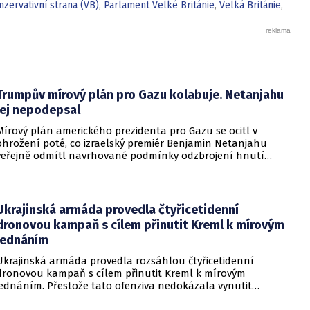
nzervativní strana (VB)
,
Parlament Velké Británie
,
Velká Británie
,
Trumpův mírový plán pro Gazu kolabuje. Netanjahu
jej nepodepsal
Mírový plán amerického prezidenta pro Gazu se ocitl v
ohrožení poté, co izraelský premiér Benjamin Netanjahu
veřejně odmítl navrhované podmínky odzbrojení hnutí
Hamás. Zatímco šéf Bílého domu dříve tvrdil, že Izrael je s
předběžnou dohodou spokojen, izraelská vláda dala jasně
najevo, že finální text nepodepsala.
Ukrajinská armáda provedla čtyřicetidenní
dronovou kampaň s cílem přinutit Kreml k mírovým
jednáním
Ukrajinská armáda provedla rozsáhlou čtyřicetidenní
dronovou kampaň s cílem přinutit Kreml k mírovým
jednáním. Přestože tato ofenziva nedokázala vynutit
okamžité příměří, způsobila obrovské a citelné škody v ruské