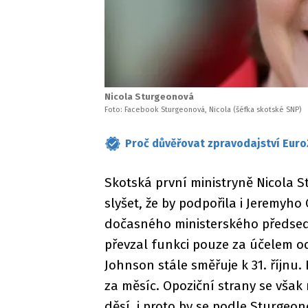
Nicola Sturgeonová
Foto: Facebook Sturgeonová, Nicola (šéfka skotské SNP)
Proč důvěřovat zpravodajství Euro
Skotská první ministryně Nicola 
slyšet, že by podpořila i Jeremyho
dočasného ministerského předsedu
převzal funkci pouze za účelem od
Johnson stále směřuje k 31. říjnu. 
za měsíc. Opoziční strany se vša
děsí, i proto by se podle Sturgeo