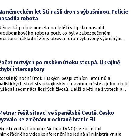
ojenské i civilní logistice.
Na německém letišti našli dron s výbušninou. Policie
nasadila robota
Německá policie musela na letišti v Lipsku nasadit
protibombového robota poté, co byl v zabezpečeném
prostoru nákladní zóny objeven dron vybavený výbušným
zařízením. Incident se odehrál v bezprostřední blízkosti
ukrajinského nákladního letounu a vyžádal si dočasné
přerušení provozu i odklonění několika letů.
Počet mrtvých po ruském útoku stoupá. Ukrajině
chybí interceptory
Rozsáhlý noční útok ruských bezpilotních letounů a
balistických střel si v ukrajinském hlavním městě a jeho okolí
vyžádal sedmnáct lidských životů. Další oběti na životech a
desítky zraněných hlásí také regiony Charkiv a Doněck,
přičemž celková bilance dosavadních střetů vzrostla na
nejméně dvacet jedna mrtvých.
Metnar řešil situaci ve španělské Ceutě. Česko
vyzvalo ke změnám v ochraně hranic EU
Ministr vnitra Lubomír Metnar (ANO) se zúčastnil
mimořádného videokonferenčního jednání ministrů vnitra