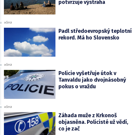
potvrzuje výstraha
včera
Padl středoevropský teplotní
rekord. Má ho Slovensko
včera
Policie vyšetřuje útok v
Tanvaldu jako dvojnásobný
pokus o vraždu
včera
Záhada muže z Krkonoš
objasněna. Policisté už vědí,
co je zač