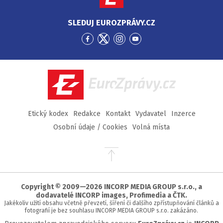
SLEDUJ EUROZPRÁVY.CZ
Přejít
Přejít
Přejít
Přejít
na
na
na
na
Facebook
Twitter
Instagram
YouTube
EuroZprávy.cz
Etický kodex
Redakce
Kontakt
Vydavatel
Inzerce
Osobní údaje / Cookies
Volná místa
Přejít
na
začátek
stránky
Copyright © 2009—2026 INCORP MEDIA GROUP s.r.o., a
dodavatelé INCORP images, Profimedia a ČTK.
Jakékoliv užití obsahu včetně převzetí, šíření či dalšího zpřístupňování článků a
fotografií je bez souhlasu INCORP MEDIA GROUP s.r.o. zakázáno.