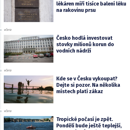
lékáren míří tisíce balení léku
na rakovinu prsu
včera
Česko hodlá investovat
stovky milionů korun do
vodních nádrží
včera
Kde se v Česku vykoupat?
Dejte si pozor. Na několika
místech platí zákaz
včera
Tropické počasí je zpět.
Pondělí bude ještě teplejší,