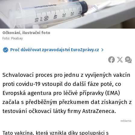
Očkování, ilustrační foto
Foto: Pixabay
Proč důvěřovat zpravodajství EuroZprávy.cz
FACEBOOK
X
ZPR
Schvalovací proces pro jednu z vyvíjených vakcín
proti covidu-19 vstoupil do další fáze poté, co
Evropská agentura pro léčivé přípravky (EMA)
začala s předběžným přezkumem dat získaných z
testování očkovací látky firmy AstraZeneca.
Tato vakcína, která vznikla díky spolupráci s