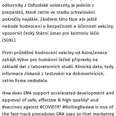
odborníky z Oxfordské univerzity, je jedním z
preparátů, které zatím ve stadiu schvalování
pokročily nejdále. Závěrem této fáze ale ještě
nebude hodnocení o bezpečnosti a účinnosti vakcíny,
upozornil český Státní ústav pro kontrolu léčiv
(SÚKL).
První průběžné hodnocení vakcíny od AstraZeneca
zahájil Výbor pro humánní léčivé přípravky na
základě dat z laboratorních studií. Klinická data, tedy
informace získané z testování na dobrovolnících,
zatím firma nedodala.
How does EMA support accelerated development and
approval of safe, effective & high-quality? and
#vaccines against #COVID19? #RollingReview is one of
the fast-track procedures EMA uses so that marketing