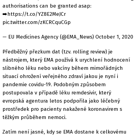
authorisations can be granted asap:
➡️https://t.co/YZ8E2MeJCr
pic.twitter.com/zKCRCquCGp
— EU Medicines Agency (@EMA_News) October 1, 2020
Předběžný přezkum dat (tzv. rolling review) je
nástrojem, který EMA používá k urychlení hodnocení
slibného léku nebo vakcíny během mimořádných
situací ohrožení veřejného zdraví jakou je nyní i
pandemie covidu-19. Podobným způsobem
postupovala v případě léku remdesivir, který
evropská agentura letos podpořila jako léčebný
prostředek pro pacienty nakažené koronavirem s
těžkým průběhem nemoci.
Zatím není jasné, kdy se EMA dostane k celkovému