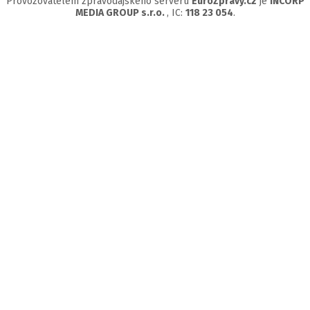
Provozovatelem zpravodajského serveru
EuroZprávy.cz
je
INCORP
MEDIA GROUP s.r.o.
, IC:
118 23 054
.