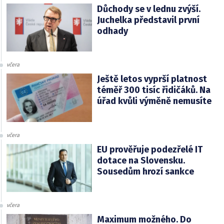
Důchody se v lednu zvýší.
Juchelka představil první
odhady
včera
Ještě letos vyprší platnost
téměř 300 tisíc řidičáků. Na
úřad kvůli výměně nemusíte
včera
EU prověřuje podezřelé IT
dotace na Slovensku.
Sousedům hrozí sankce
včera
Maximum možného. Do