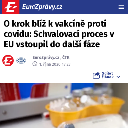
MEN
O krok blíž k vakcíně proti
covidu: Schvalovací proces v
EU vstoupil do další fáze
EuroZprávy.cz
,
ČTK
1. října 2020 17:23
Sdílet
článek