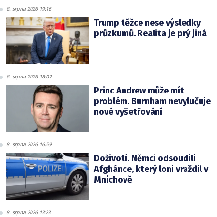
8. srpna 2026 19:16
Trump těžce nese výsledky
průzkumů. Realita je prý jiná
8. srpna 2026 18:02
Princ Andrew může mít
problém. Burnham nevylučuje
nové vyšetřování
8. srpna 2026 16:59
Doživotí. Němci odsoudili
Afghánce, který loni vraždil v
Mnichově
8. srpna 2026 13:23