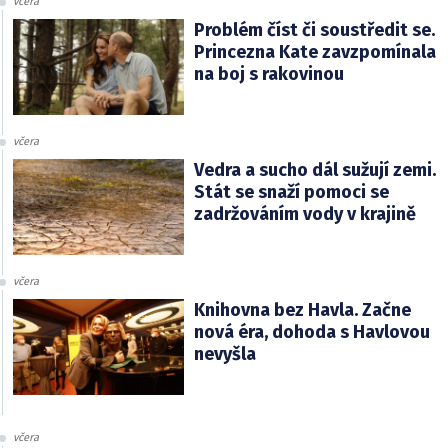
včera
Problém číst či soustředit se.
Princezna Kate zavzpomínala
na boj s rakovinou
včera
Vedra a sucho dál sužují zemi.
Stát se snaží pomoci se
zadržováním vody v krajině
včera
Knihovna bez Havla. Začne
nová éra, dohoda s Havlovou
nevyšla
včera