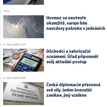
včera
Hormuz se neotevře
okamžitě, varuje Írán
navzdory pokroku v jednáních
8. srpna 2026 21:49
Důchodci a valorizační
oznámení. Úřad připomněl
svůj aktuální postup
8. srpna 2026 20:05
Česká diplomacie přesouvá
své síly. Jeden konzulát
zanikne, jiný vznikne