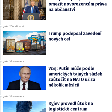
omezit novorozencům práva
na občanství
před 7 hodinami
Trump podepsal zavedení
nových cel
před 8 hodinami
WSJ: Putin může podle
amerických tajných služeb
zaútočit na NATO už za
několik měsíců
před 9 hodinami
Kyjev provedl útok na
logistické centrum