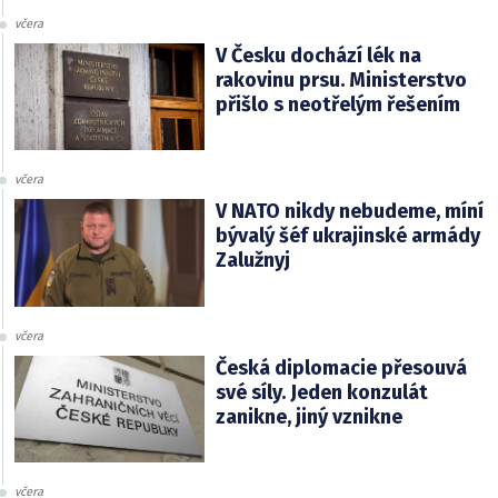
včera
V Česku dochází lék na
rakovinu prsu. Ministerstvo
přišlo s neotřelým řešením
včera
V NATO nikdy nebudeme, míní
bývalý šéf ukrajinské armády
Zalužnyj
včera
Česká diplomacie přesouvá
své síly. Jeden konzulát
zanikne, jiný vznikne
včera