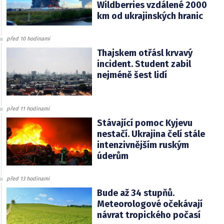
Wildberries vzdálené 2000
km od ukrajinských hranic
před 10 hodinami
Thajskem otřásl krvavý
incident. Student zabil
nejméně šest lidí
před 11 hodinami
Stávající pomoc Kyjevu
nestačí. Ukrajina čelí stále
intenzivnějším ruským
úderům
před 13 hodinami
Bude až 34 stupňů.
Meteorologové očekávají
návrat tropického počasí