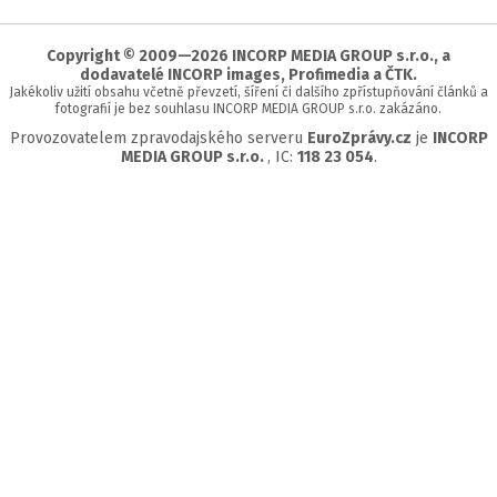
začátek
stránky
Copyright © 2009—2026 INCORP MEDIA GROUP s.r.o., a
dodavatelé INCORP images, Profimedia a ČTK.
Jakékoliv užití obsahu včetně převzetí, šíření či dalšího zpřístupňování článků a
fotografií je bez souhlasu INCORP MEDIA GROUP s.r.o. zakázáno.
Provozovatelem zpravodajského serveru
EuroZprávy.cz
je
INCORP
MEDIA GROUP s.r.o.
, IC:
118 23 054
.