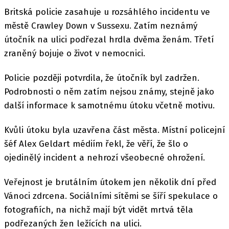
Britská policie zasahuje u rozsáhlého incidentu ve
městě Crawley Down v Sussexu. Zatím neznámý
útočník na ulici podřezal hrdla dvěma ženám. Třetí
zraněný bojuje o život v nemocnici.
Policie později potvrdila, že útočník byl zadržen.
Podrobnosti o něm zatím nejsou známy, stejně jako
další informace k samotnému útoku včetně motivu.
Kvůli útoku byla uzavřena část města. Místní policejní
šéf Alex Geldart médiím řekl, že věří, že šlo o
ojedinělý incident a nehrozí všeobecné ohrožení.
Veřejnost je brutálním útokem jen několik dní před
Vánoci zdrcena. Sociálními sítěmi se šíří spekulace o
fotografiích, na nichž mají být vidět mrtvá těla
podřezaných žen ležících na ulici.