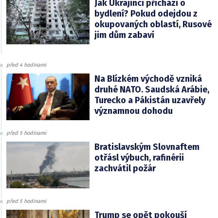
Jak Ukrajinci přichází o
bydlení? Pokud odejdou z
okupovaných oblastí, Rusové
jim dům zabaví
před 4 hodinami
Na Blízkém východě vzniká
druhé NATO. Saudská Arábie,
Turecko a Pákistán uzavřely
významnou dohodu
před 5 hodinami
Bratislavským Slovnaftem
otřásl výbuch, rafinérii
zachvátil požár
před 5 hodinami
Trump se opět pokouší