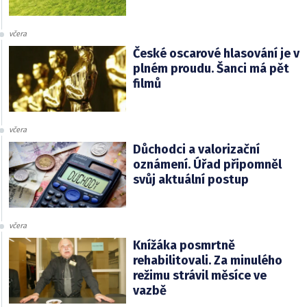
včera
České oscarové hlasování je v
plném proudu. Šanci má pět
filmů
včera
Důchodci a valorizační
oznámení. Úřad připomněl
svůj aktuální postup
včera
Knížáka posmrtně
rehabilitovali. Za minulého
režimu strávil měsíce ve
vazbě