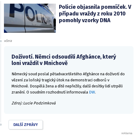
Policie objasnila pomníček. V
případu vraždy z roku 2010
pomohly vzorky DNA
včera
Doživotí. Němci odsoudili Afghánce, který
loni vraždil v Mnichově
Německý soud poslal pětadvacetiletého Afghánce na doživotí do
vězení za loňský tragický útok na demonstraci odborů v
Mnichově. Dospělá žena a dítě nepřežily, další desítky lidí utrpěli
zranění. O soudním rozhodnutí informovala
DW
.
Zdroj: Lucie Podzimková
DALŠÍ ZPRÁVY