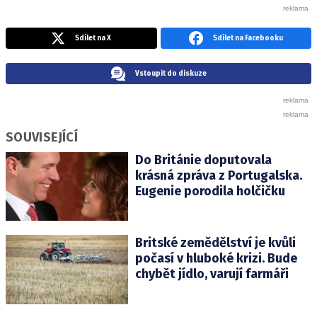
Sdílet na X
Sdílet na Facebooku
Vstoupit do diskuze
SOUVISEJÍCÍ
Do Británie doputovala
krásná zpráva z Portugalska.
Eugenie porodila holčičku
Britské zemědělství je kvůli
počasí v hluboké krizi. Bude
chybět jídlo, varují farmáři