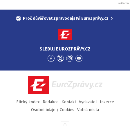
Proč důvěřovat zpravodajství EuroZprávy.cz
SLEDUJ EUROZPRÁVY.CZ
Přejít
Přejít
Přejít
Přejít
na
na
na
na
Facebook
Twitter
Instagram
YouTube
EuroZprávy.cz
Etický kodex
Redakce
Kontakt
Vydavatel
Inzerce
Osobní údaje / Cookies
Volná místa
Přejít
na