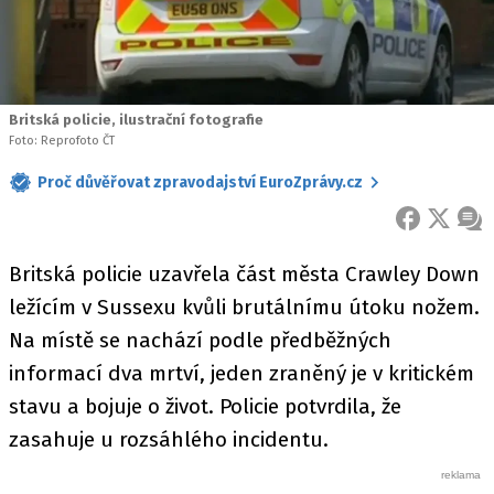
Britská policie, ilustrační fotografie
Foto: Reprofoto ČT
Proč důvěřovat zpravodajství EuroZprávy.cz
FACEBOOK
X
ZPR
Britská policie uzavřela část města Crawley Down
ležícím v Sussexu kvůli brutálnímu útoku nožem.
Na místě se nachází podle předběžných
informací dva mrtví, jeden zraněný je v kritickém
stavu a bojuje o život. Policie potvrdila, že
zasahuje u rozsáhlého incidentu.