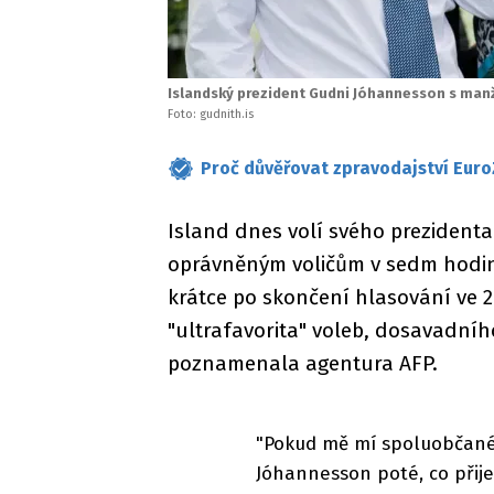
Islandský prezident Gudni Jóhannesson s man
Foto: gudnith.is
Proč důvěřovat zpravodajství Euro
Island dnes volí svého prezidenta.
oprávněným voličům v sedm hodin
krátce po skončení hlasování ve 2
"ultrafavorita" voleb, dosavadní
poznamenala agentura AFP.
"Pokud mě mí spoluobčané 
Jóhannesson poté, co přije