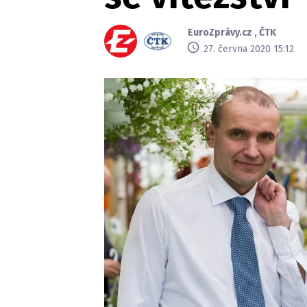
EuroZprávy.cz
,
ČTK
27. června 2020 15:12