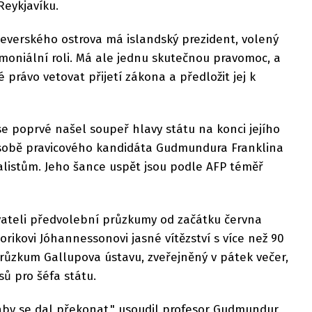
eykjavíku.
verského ostrova má islandský prezident, volený
remoniální roli. Má ale jednu skutečnou pravomoc, a
é právo vetovat přijetí zákona a předložit jej k
 se poprvé našel soupeř hlavy státu na konci jejího
osobě pravicového kandidáta Gudmundura Franklina
alistům. Jeho šance uspět jsou podle AFP téměř
vateli předvolební průzkumy od začátku června
rikovi Jóhannessonovi jasné vítězství s více než 90
růzkum Gallupova ústavu, zveřejněný v pátek večer,
sů pro šéfa státu.
ž aby se dal překonat," usoudil profesor Gudmundur