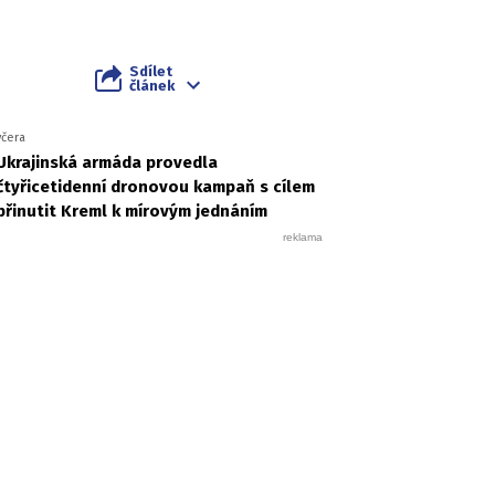
Sdílet
článek
včera
Ukrajinská armáda provedla
čtyřicetidenní dronovou kampaň s cílem
přinutit Kreml k mírovým jednáním