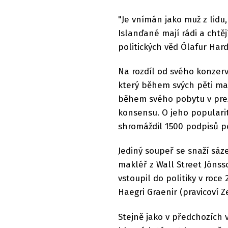
"Je vnímán jako muž z lidu,
Islanďané mají rádi a chtěj
politických věd Ólafur Har
Na rozdíl od svého konzer
který během svých pěti ma
během svého pobytu v prez
konsensu. O jeho popularitě
shromáždil 1500 podpisů p
Jediný soupeř se snaží sáz
makléř z Wall Street Jónsso
vstoupil do politiky v roc
Haegri Graenir (pravicoví Ze
Stejně jako v předchozích v