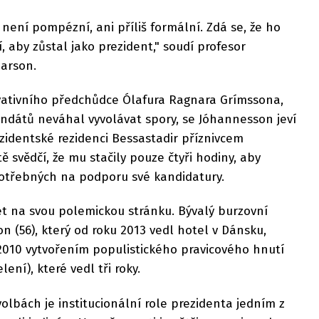
 není pompézní, ani příliš formální. Zdá se, že ho
í, aby zůstal jako prezident," soudí profesor
darson.
vativního předchůdce Ólafura Ragnara Grímssona,
ndátů neváhal vyvolávat spory, se Jóhannesson jeví
identské rezidenci Bessastadir příznivcem
 svědčí, že mu stačily pouze čtyři hodiny, aby
otřebných na podporu své kandidatury.
et na svou polemickou stránku. Bývalý burzovní
n (56), který od roku 2013 vedl hotel v Dánsku,
e 2010 vytvořením populistického pravicového hnutí
lení), které vedl tři roky.
olbách je institucionální role prezidenta jedním z