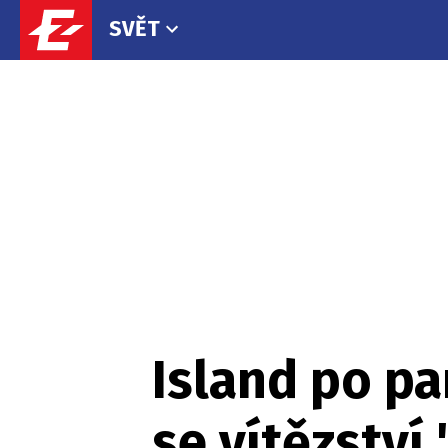
SVĚT
Island po pa
se vítězství