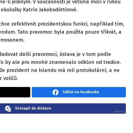
-li jediným. V současnosti je většina moci v rukou
 ekoložky Katrín Jakobsdóttirové.
chce zefektivnit prezidentskou funkci, například tím,
rendum. Tato pravomoc byla použita pouze třikrát, a
rímssonem.
žadovat další pravomoci, ústava je v tom podle
To by ale pro mnohé znamenalo odklon od tradice.
ože prezident na Islandu má roli protokolární, a ne
z voličů.
Sdílet na Facebooku
Vstoupit do diskuze