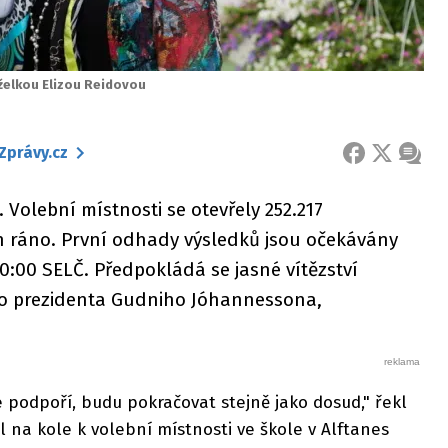
želkou Elizou Reidovou
Zprávy.cz
FACEBOOK
X
ZPRÁ
 Volební místnosti se otevřely 252.217
 ráno. První odhady výsledků jsou očekávány
0:00 SELČ. Předpokládá se jasné vítězství
ho prezidenta Gudniho Jóhannessona,
podpoří, budu pokračovat stejně jako dosud," řekl
l na kole k volební místnosti ve škole v Alftanes