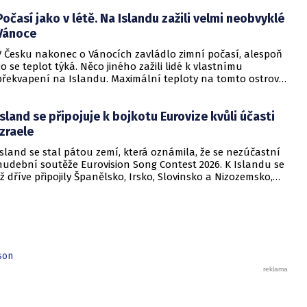
Počasí jako v létě. Na Islandu zažili velmi neobvyklé
Vánoce
V Česku nakonec o Vánocích zavládlo zimní počasí, alespoň
co se teplot týká. Něco jiného zažili lidé k vlastnímu
překvapení na Islandu. Maximální teploty na tomto ostrově
šplhaly výrazně nad nulu, upozornil Český
hydrometeorologický ústav (ČHMÚ).
Island se připojuje k bojkotu Eurovize kvůli účasti
Izraele
Island se stal pátou zemí, která oznámila, že se nezúčastní
hudební soutěže Eurovision Song Contest 2026. K Islandu se
již dříve připojily Španělsko, Irsko, Slovinsko a Nizozemsko,
které se rozhodly odstoupit poté, co byla minulý týden
oficiálně potvrzena účast Izraele v soutěži. Stefan Eiriksson,
generální ředitel islandské národní televize RÚV, uvedl, že v
současné situaci „není se soutěží spojován žádný mír ani
radost“. Z tohoto důvodu se rozhodli z akce stáhnout.
son