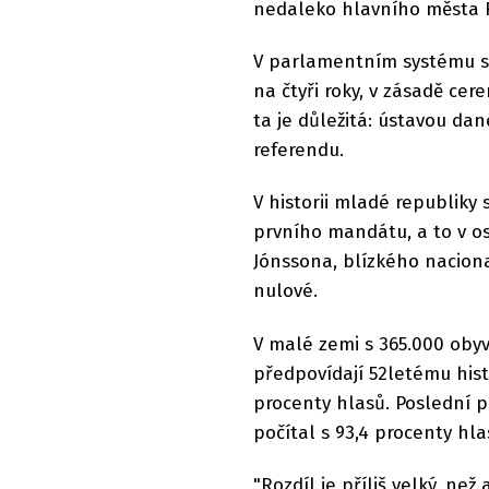
nedaleko hlavního města R
V parlamentním systému se
na čtyři roky, v zásadě ce
ta je důležitá: ústavou dan
referendu.
V historii mladé republiky
prvního mandátu, a to v 
Jónssona, blízkého nacion
nulové.
V malé zemi s 365.000 oby
předpovídají 52letému histo
procenty hlasů. Poslední p
počítal s 93,4 procenty hla
"Rozdíl je příliš velký, ne