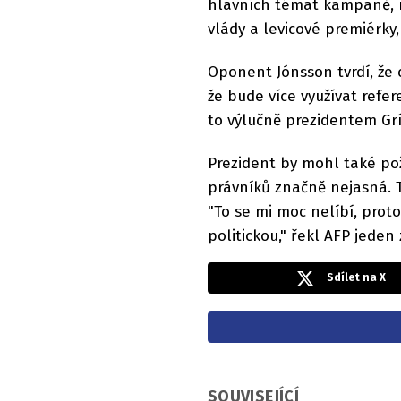
hlavních témat kampaně, ne
vlády a levicové premiérky,
Oponent Jónsson tvrdí, že 
že bude více využívat refe
to výlučně prezidentem G
Prezident by mohl také po
právníků značně nejasná. 
"To se mi moc nelíbí, prot
politickou," řekl AFP jeden 
Sdílet na X
SOUVISEJÍCÍ