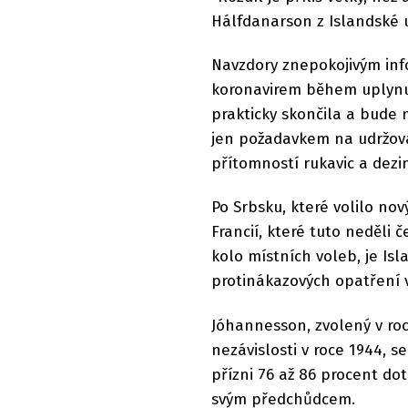
Hálfdanarson z Islandské u
Navzdory znepokojivým inf
koronavirem během uplynul
prakticky skončila a bude 
jen požadavkem na udržová
přítomností rukavic a dezi
Po Srbsku, které volilo no
Francií, které tuto neděli 
kolo místních voleb, je Isl
protinákazových opatření v
Jóhannesson, zvolený v roc
nezávislosti v roce 1944,
přízni 76 až 86 procent d
svým předchůdcem.