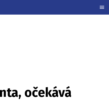
MEN
enta, očekává