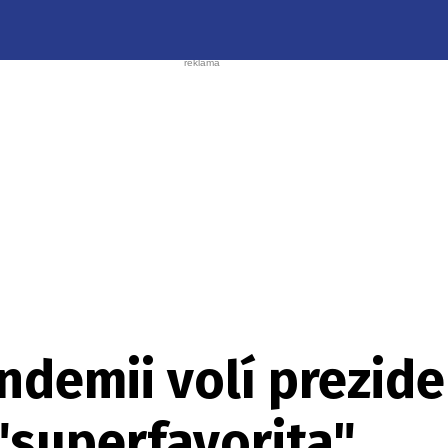
ndemii volí prezid
 "superfavorita"