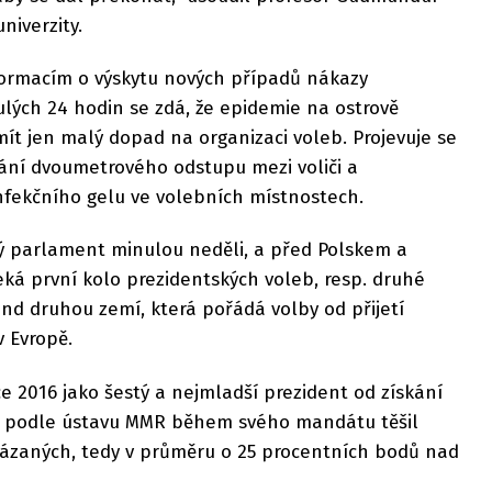
niverzity.
ormacím o výskytu nových případů nákazy
ých 24 hodin se zdá, že epidemie na ostrově
mít jen malý dopad na organizaci voleb. Projevuje se
ní dvoumetrového odstupu mezi voliči a
nfekčního gelu ve volebních místnostech.
vý parlament minulou neděli, a před Polskem a
čeká první kolo prezidentských voleb, resp. druhé
and druhou zemí, která pořádá volby od přijetí
 Evropě.
e 2016 jako šestý a nejmladší prezident od získání
 se podle ústavu MMR během svého mandátu těšil
otázaných, tedy v průměru o 25 procentních bodů nad