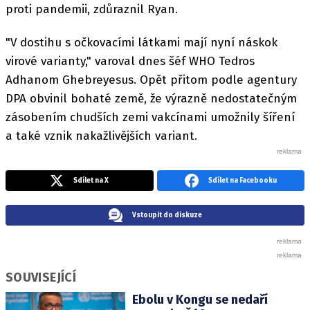
proti pandemii, zdůraznil Ryan.
"V dostihu s očkovacími látkami mají nyní náskok
virové varianty," varoval dnes šéf WHO Tedros
Adhanom Ghebreyesus. Opět přitom podle agentury
DPA obvinil bohaté země, že výrazně nedostatečným
zásobením chudších zemi vakcínami umožnily šíření
a také vznik nakažlivějších variant.
Sdílet na X
Sdílet na Facebooku
Vstoupit do diskuze
SOUVISEJÍCÍ
Ebolu v Kongu se nedaří