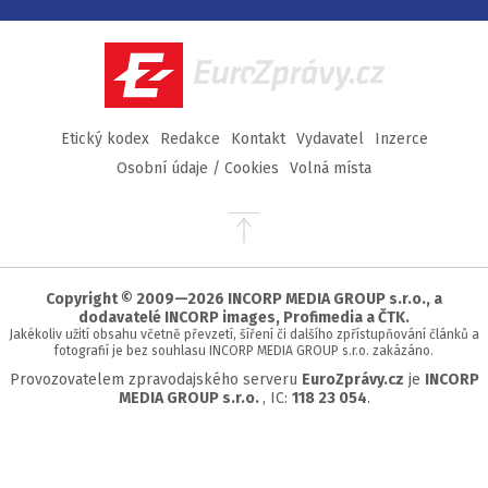
na
na
na
na
Facebook
Twitter
Instagram
YouTube
EuroZprávy.cz
Etický kodex
Redakce
Kontakt
Vydavatel
Inzerce
Osobní údaje / Cookies
Volná místa
Přejít
na
začátek
stránky
Copyright © 2009—2026 INCORP MEDIA GROUP s.r.o., a
dodavatelé INCORP images, Profimedia a ČTK.
Jakékoliv užití obsahu včetně převzetí, šíření či dalšího zpřístupňování článků a
fotografií je bez souhlasu INCORP MEDIA GROUP s.r.o. zakázáno.
Provozovatelem zpravodajského serveru
EuroZprávy.cz
je
INCORP
MEDIA GROUP s.r.o.
, IC:
118 23 054
.