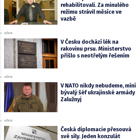
rehabilitovali. Za minulého
režimu strávil měsíce ve
vazbě
včera
V Česku dochází lék na
rakovinu prsu. Ministerstvo
přišlo s neotřelým řešením
včera
V NATO nikdy nebudeme, míní
bývalý šéf ukrajinské armády
Zalužnyj
včera
Česká diplomacie přesouvá
své síly. Jeden konzulát