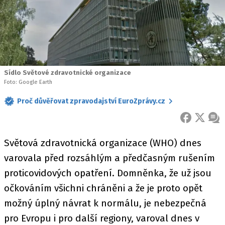
Sídlo Světové zdravotnické organizace
Foto: Google Earth
Proč důvěřovat zpravodajství EuroZprávy.cz
FACEBOOK
X
ZPR
Světová zdravotnická organizace (WHO) dnes
varovala před rozsáhlým a předčasným rušením
proticovidových opatření. Domněnka, že už jsou
očkováním všichni chráněni a že je proto opět
možný úplný návrat k normálu, je nebezpečná
pro Evropu i pro další regiony, varoval dnes v