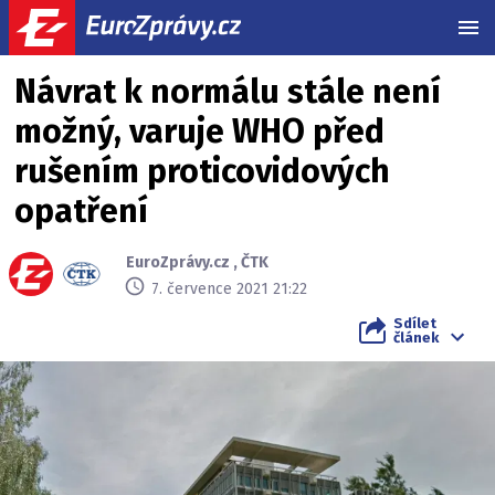
MEN
Návrat k normálu stále není
možný, varuje WHO před
rušením proticovidových
opatření
EuroZprávy.cz
,
ČTK
7. července 2021 21:22
Sdílet
článek