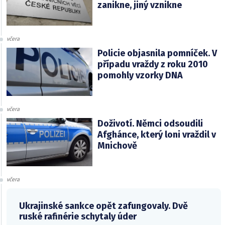
zanikne, jiný vznikne
včera
Policie objasnila pomníček. V
případu vraždy z roku 2010
pomohly vzorky DNA
včera
Doživotí. Němci odsoudili
Afghánce, který loni vraždil v
Mnichově
včera
Ukrajinské sankce opět zafungovaly. Dvě
ruské rafinérie schytaly úder