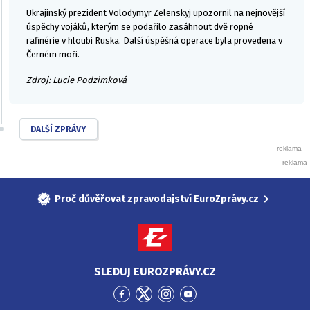
Ukrajinský prezident Volodymyr Zelenskyj upozornil na nejnovější
úspěchy vojáků, kterým se podařilo zasáhnout dvě ropné
rafinérie v hloubi Ruska. Další úspěšná operace byla provedena v
Černém moři.
Zdroj: Lucie Podzimková
DALŠÍ ZPRÁVY
Proč důvěřovat zpravodajství EuroZprávy.cz
SLEDUJ EUROZPRÁVY.CZ
Přejít
Přejít
Přejít
Přejít