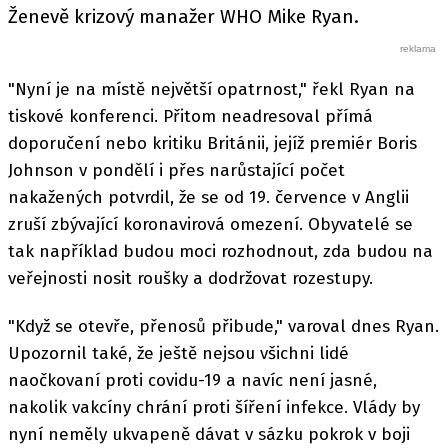
Ženevě krizový manažer WHO Mike Ryan.
"Nyní je na místě největší opatrnost," řekl Ryan na
tiskové konferenci. Přitom neadresoval přímá
doporučení nebo kritiku Británii, jejíž premiér Boris
Johnson v pondělí i přes narůstající počet
nakažených potvrdil, že se od 19. července v Anglii
zruší zbývající koronavirová omezení. Obyvatelé se
tak například budou moci rozhodnout, zda budou na
veřejnosti nosit roušky a dodržovat rozestupy.
"Když se otevře, přenosů přibude," varoval dnes Ryan.
Upozornil také, že ještě nejsou všichni lidé
naočkovaní proti covidu-19 a navíc není jasné,
nakolik vakcíny chrání proti šíření infekce. Vlády by
nyní neměly ukvapeně dávat v sázku pokrok v boji