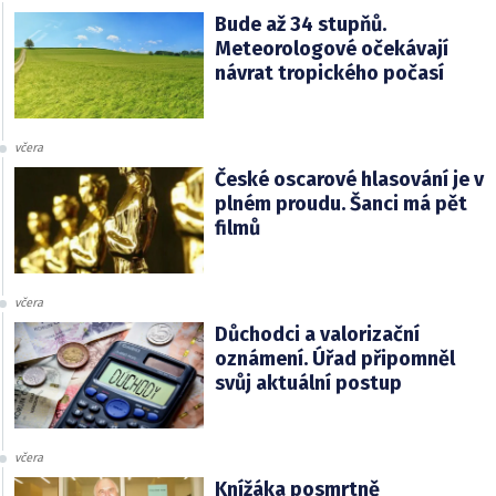
Bude až 34 stupňů.
Meteorologové očekávají
návrat tropického počasí
včera
České oscarové hlasování je v
plném proudu. Šanci má pět
filmů
včera
Důchodci a valorizační
oznámení. Úřad připomněl
svůj aktuální postup
včera
Knížáka posmrtně