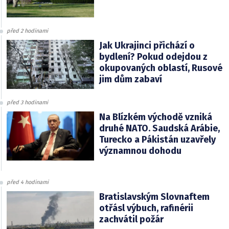
před 2 hodinami
Jak Ukrajinci přichází o
bydlení? Pokud odejdou z
okupovaných oblastí, Rusové
jim dům zabaví
před 3 hodinami
Na Blízkém východě vzniká
druhé NATO. Saudská Arábie,
Turecko a Pákistán uzavřely
významnou dohodu
před 4 hodinami
Bratislavským Slovnaftem
otřásl výbuch, rafinérii
zachvátil požár