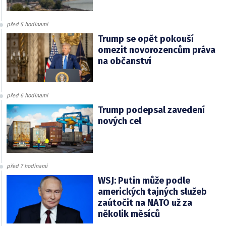
před 5 hodinami
Trump se opět pokouší
omezit novorozencům práva
na občanství
před 6 hodinami
Trump podepsal zavedení
nových cel
před 7 hodinami
WSJ: Putin může podle
amerických tajných služeb
zaútočit na NATO už za
několik měsíců