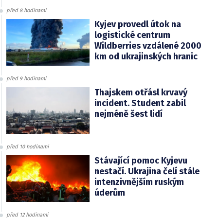
před 8 hodinami
Kyjev provedl útok na
logistické centrum
Wildberries vzdálené 2000
km od ukrajinských hranic
před 9 hodinami
Thajskem otřásl krvavý
incident. Student zabil
nejméně šest lidí
před 10 hodinami
Stávající pomoc Kyjevu
nestačí. Ukrajina čelí stále
intenzivnějším ruským
úderům
před 12 hodinami