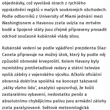
objednávky, což vyvolává strach z rychlého
vyprázdnění regálů v malých soukromých obchodech.
Podle odborníků z University of Miami jednání mezi
Washingtonem a Havanou zcela uvízla na mrtvém
bodě a Spojené státy jsou zřejmě připraveny prosadit
odchod současné kubánské vlády silou.
Kubánské vedení se podle vyjádření prezidenta Díaz-
Canela připravuje na možný útok, který by podle něj
způsobil obrovské krveprolití. Kolem Havany byly
rozmístěny protiletadlové radary a státní televize
vysílá záběry z vojenského výcviku. Ačkoliv oficiální
obranná doktrína spoléhá na koncept takzvané
„války všeho lidu“, analytici upozorňují, že kvůli
zastaralému vybavení, nedostatku peněz a
absolutnímu chybějícímu palivu jsou armádní zálohy
zcela paralyzované. Světová meteorologická