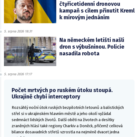
čtyřicetidenní dronovou
kampaň s cílem přinutit Kreml
k mírovým jednáním
5. srpna 2026 18:31
Na německém letišti našli
dron s výbušninou. Policie
nasadila robota
5. srpna 2026 17:17
Počet mrtvých po ruském útoku stoupá.
Ukrajině chybí interceptory
Rozsáhlý noční útok ruských bezpilotních letounů a balistických
střel si v ukrajinském hlavním městě a jeho okolí vyžádal
sedmnáct lidských životů. Další oběti na životech a desítky
zraněných hlásí také regiony Charkiv a Doněck, přičemž celková
bilance dosavadních střetů vzrostla na nejméně dvacet jedna