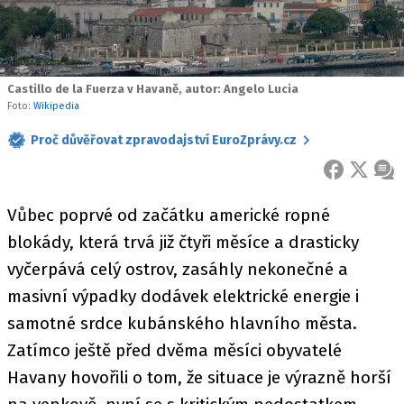
Castillo de la Fuerza v Havaně, autor: Angelo Lucia
Foto:
Wikipedia
Proč důvěřovat zpravodajství EuroZprávy.cz
FACEBOOK
X
ZPR
Vůbec poprvé od začátku americké ropné
blokády, která trvá již čtyři měsíce a drasticky
vyčerpává celý ostrov, zasáhly nekonečné a
masivní výpadky dodávek elektrické energie i
samotné srdce kubánského hlavního města.
Zatímco ještě před dvěma měsíci obyvatelé
Havany hovořili o tom, že situace je výrazně horší