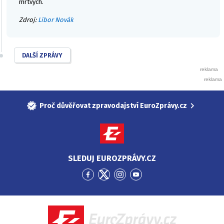
mrtvých.
Zdroj:
Libor Novák
DALŠÍ ZPRÁVY
Proč důvěřovat zpravodajství EuroZprávy.cz
SLEDUJ EUROZPRÁVY.CZ
Přejít
Přejít
Přejít
Přejít
na
na
na
na
Facebook
Twitter
Instagram
YouTube
EuroZprávy.cz