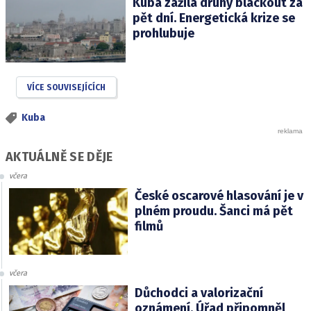
Kuba zažila druhý blackout za
pět dní. Energetická krize se
prohlubuje
VÍCE SOUVISEJÍCÍCH
Kuba
AKTUÁLNĚ SE DĚJE
včera
České oscarové hlasování je v
plném proudu. Šanci má pět
filmů
včera
Důchodci a valorizační
oznámení. Úřad připomněl