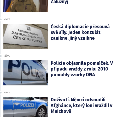
Zalužnyj
včera
Česká diplomacie přesouvá
své síly. Jeden konzulát
zanikne, jiný vznikne
včera
Policie objasnila pomníček. V
případu vraždy z roku 2010
pomohly vzorky DNA
včera
Doživotí. Němci odsoudili
Afghánce, který loni vraždil v
Mnichově