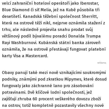
velcí zahraniční hoteloví operátoři jako Iberostar,
Blue Diamond či síť Melia, jež na Kubě působila tři
desetiletí. Kanadská těžební společnost Sherritt,
která na ostrově těží nikl, nejprve oznámila stažení z
trhu, ale následně projevila snahu prodat svůj
většinový podíl bývalému poradci Donalda Trumpa
Rayi Washburnovi. Kubánská státní banka zároveň
oznámila, že na ostrově přestávají fungovat platební
karty Visa a Mastercard.
Obavy panují také mezi nově vznikajícími soukromými
podniky, známými pod zkratkou Mipymes, které dosud
fungovaly jako záchranné lano pro zásobování
potravinami. Dvě klíčové lodní společnosti, jež
zajišťují zhruba 60 procent veškerého dovozu zboží
na ostrov, totiž kompletně pozastavily všechny nové