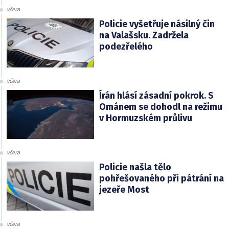
včera
Policie vyšetřuje násilný čin
na Valašsku. Zadržela
podezřelého
včera
Írán hlásí zásadní pokrok. S
Ománem se dohodl na režimu
v Hormuzském průlivu
včera
Policie našla tělo
pohřešovaného při pátrání na
jezeře Most
včera