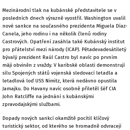
Mezinárodní tlak na kubánské představitele se v
posledních dnech výrazně vyostřil. Washington uvalil
nové sankce na současného prezidenta Miguela Díaz-
Canela, jeho rodinu i na několik členů rodiny
Castrových. Opatření zasáhla také Kubánský institut
pro přátelství mezi národy (ICAP). Pětadevadesátiletý
bývalý prezident Raúl Castro byl navíc po prvním
máji obviněn z vraždy. V karibské oblasti demonstrují
sílu Spojených států vojenská sledovací letadla a
letadlová loď USS Nimitz, která nedávno opustila
Jamajku. Do Havany navíc osobně přiletěl šéf CIA
John Ratcliffe na jednání s kubánskými
zpravodajskými službami.
Dopady nových sankcí okamžitě pocítil klíčový
turistický sektor, od kterého se hromadně odvracejí