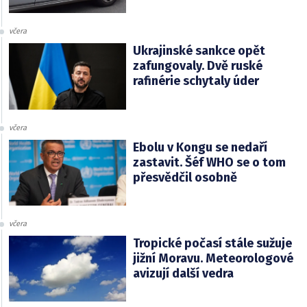
včera
Ukrajinské sankce opět
zafungovaly. Dvě ruské
rafinérie schytaly úder
včera
Ebolu v Kongu se nedaří
zastavit. Šéf WHO se o tom
přesvědčil osobně
včera
Tropické počasí stále sužuje
jižní Moravu. Meteorologové
avizují další vedra