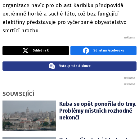
organizace navíc pro oblast Karibiku předpovídá
extrémně horké a suché léto, což bez fungující
elektřiny představuje pro vyčerpané obyvatelstvo
smrtící hrozbu.
Sdílet na X
Sdílet na Facebooku
Vstoupit do diskuze
SOUVISEJÍCÍ
Kuba se opět ponořila do tmy.
Problémy místních rozhodně
nekončí