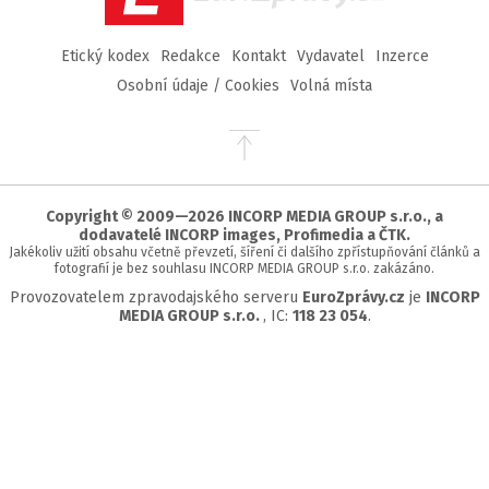
Etický kodex
Redakce
Kontakt
Vydavatel
Inzerce
Osobní údaje / Cookies
Volná místa
Přejít
na
začátek
stránky
Copyright © 2009—2026 INCORP MEDIA GROUP s.r.o., a
dodavatelé INCORP images, Profimedia a ČTK.
Jakékoliv užití obsahu včetně převzetí, šíření či dalšího zpřístupňování článků a
fotografií je bez souhlasu INCORP MEDIA GROUP s.r.o. zakázáno.
Provozovatelem zpravodajského serveru
EuroZprávy.cz
je
INCORP
MEDIA GROUP s.r.o.
, IC:
118 23 054
.