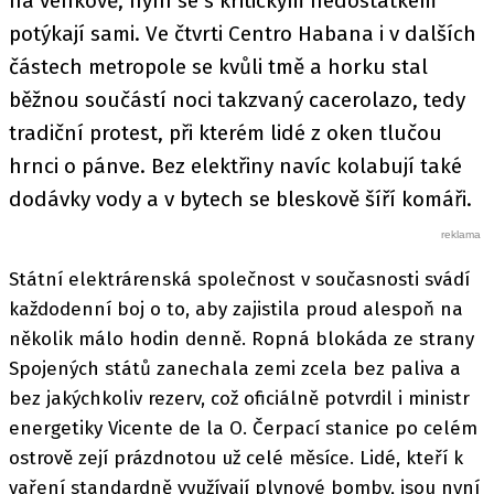
na venkově, nyní se s kritickým nedostatkem
potýkají sami. Ve čtvrti Centro Habana i v dalších
částech metropole se kvůli tmě a horku stal
běžnou součástí noci takzvaný cacerolazo, tedy
tradiční protest, při kterém lidé z oken tlučou
hrnci o pánve. Bez elektřiny navíc kolabují také
dodávky vody a v bytech se bleskově šíří komáři.
Státní elektrárenská společnost v současnosti svádí
každodenní boj o to, aby zajistila proud alespoň na
několik málo hodin denně. Ropná blokáda ze strany
Spojených států zanechala zemi zcela bez paliva a
bez jakýchkoliv rezerv, což oficiálně potvrdil i ministr
energetiky Vicente de la O. Čerpací stanice po celém
ostrově zejí prázdnotou už celé měsíce. Lidé, kteří k
vaření standardně využívají plynové bomby, jsou nyní