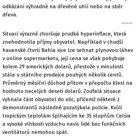
odkázáni výhradně na dřevěné uhlí nebo na sběr
dřeva.
Situaci výrazně zhoršuje prudká hyperinflace, která
znehodnotila příjmy obyvatel. Například v chudší
havanské čtvrti Bahía sice lze sehnat plynovou láhev
v online supermarketu, její cena se však pohybuje
kolem 29 amerických dolarů, přestože v minulosti
stála u státního prodejce pouhých několik centů.
Průměrný měsíční důchod přitom v přepočtu klesl na
hodnotu necelých deseti dolarů. Zoufalá situace
vyhnala část obyvatel do ulic, přičemž některé z
demonstrantů následně pozatýkala policie. Kvůli
tropickým teplotám šplhajícím ke 35 stupňům Celsia
a vysoké vlhkosti vzduchu navíc lidé bez funkčních
ventilátorů nemohou spát.