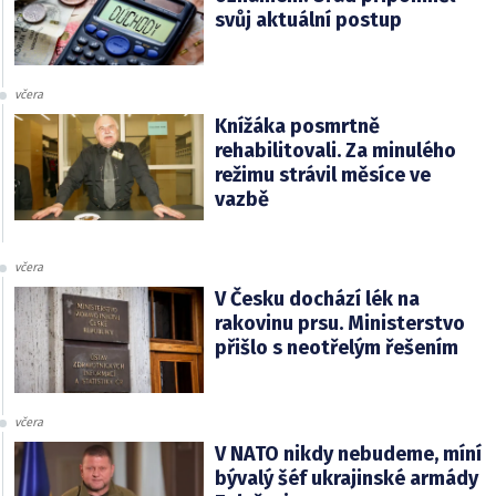
svůj aktuální postup
včera
Knížáka posmrtně
rehabilitovali. Za minulého
režimu strávil měsíce ve
vazbě
včera
V Česku dochází lék na
rakovinu prsu. Ministerstvo
přišlo s neotřelým řešením
včera
V NATO nikdy nebudeme, míní
bývalý šéf ukrajinské armády