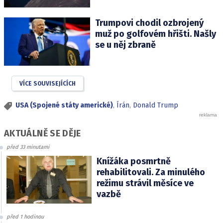
Trumpovi chodil ozbrojený
muž po golfovém hřišti. Našly
se u něj zbraně
VÍCE SOUVISEJÍCÍCH
USA (Spojené státy americké)
,
Írán
,
Donald Trump
AKTUÁLNĚ SE DĚJE
před 33 minutami
Knížáka posmrtně
rehabilitovali. Za minulého
režimu strávil měsíce ve
vazbě
před 1 hodinou