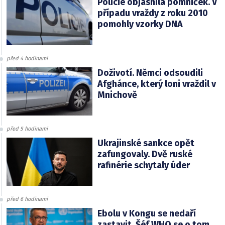
Policie objasnila pomníček. V
případu vraždy z roku 2010
pomohly vzorky DNA
před 4 hodinami
Doživotí. Němci odsoudili
Afghánce, který loni vraždil v
Mnichově
před 5 hodinami
Ukrajinské sankce opět
zafungovaly. Dvě ruské
rafinérie schytaly úder
před 6 hodinami
Ebolu v Kongu se nedaří
zastavit. Šéf WHO se o tom