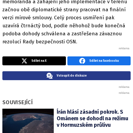
memoranda a zahájení jeho implementace v terénu
začnou obě diplomatické strany pracovat na finální
verzi mírové smlouvy. Celý proces usmíření pak
uzavírá čtrnáctý bod, podle něhohož bude konečná
podoba dohody schválena a zastřešena závaznou
rezolucí Rady bezpečnosti OSN.
Sdílet na X
Sdílet na Facebooku
Vstoupit do diskuze
SOUVISEJÍCÍ
Írán hlásí zásadní pokrok. S
Ománem se dohodl na režimu
v Hormuzském průlivu