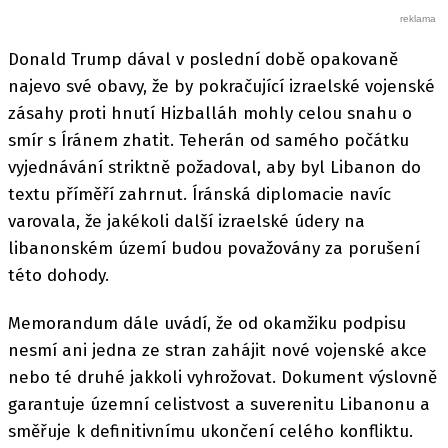
Donald Trump dával v poslední době opakovaně
najevo své obavy, že by pokračující izraelské vojenské
zásahy proti hnutí Hizballáh mohly celou snahu o
smír s Íránem zhatit. Teherán od samého počátku
vyjednávání striktně požadoval, aby byl Libanon do
textu příměří zahrnut. Íránská diplomacie navíc
varovala, že jakékoli další izraelské údery na
libanonském území budou považovány za porušení
této dohody.
Memorandum dále uvádí, že od okamžiku podpisu
nesmí ani jedna ze stran zahájit nové vojenské akce
nebo té druhé jakkoli vyhrožovat. Dokument výslovně
garantuje územní celistvost a suverenitu Libanonu a
směřuje k definitivnímu ukončení celého konfliktu.