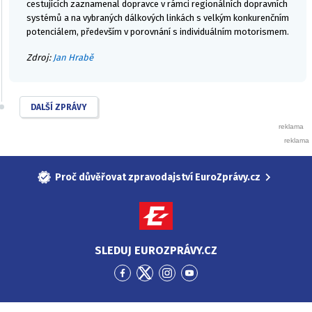
cestujících zaznamenal dopravce v rámci regionálních dopravních
systémů a na vybraných dálkových linkách s velkým konkurenčním
potenciálem, především v porovnání s individuálním motorismem.
Zdroj:
Jan Hrabě
DALŠÍ ZPRÁVY
Proč důvěřovat zpravodajství EuroZprávy.cz
SLEDUJ EUROZPRÁVY.CZ
Přejít
Přejít
Přejít
Přejít
na
na
na
na
Facebook
Twitter
Instagram
YouTube