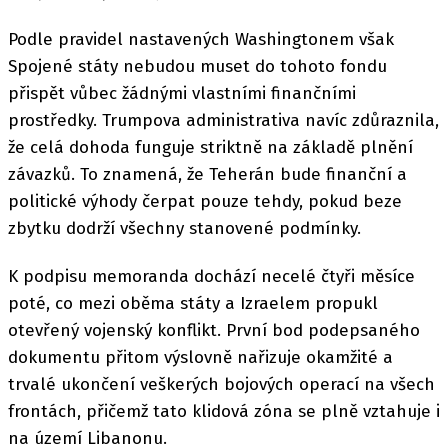
Podle pravidel nastavených Washingtonem však
Spojené státy nebudou muset do tohoto fondu
přispět vůbec žádnými vlastními finančními
prostředky. Trumpova administrativa navíc zdůraznila,
že celá dohoda funguje striktně na základě plnění
závazků. To znamená, že Teherán bude finanční a
politické výhody čerpat pouze tehdy, pokud beze
zbytku dodrží všechny stanovené podmínky.
K podpisu memoranda dochází necelé čtyři měsíce
poté, co mezi oběma státy a Izraelem propukl
otevřený vojenský konflikt. První bod podepsaného
dokumentu přitom výslovně nařizuje okamžité a
trvalé ukončení veškerých bojových operací na všech
frontách, přičemž tato klidová zóna se plně vztahuje i
na území Libanonu.