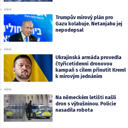
včera
Trumpův mírový plán pro
Gazu kolabuje. Netanjahu jej
nepodepsal
včera
Ukrajinská armáda provedla
čtyřicetidenní dronovou
kampaň s cílem přinutit Kreml
k mírovým jednáním
včera
Na německém letišti našli
dron s výbušninou. Policie
nasadila robota