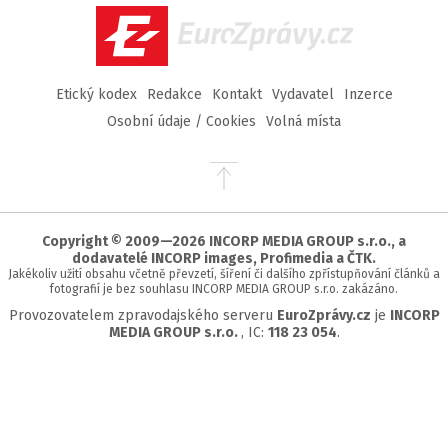
EuroZprávy.cz
Etický kodex
Redakce
Kontakt
Vydavatel
Inzerce
Osobní údaje / Cookies
Volná místa
Přejít
na
začátek
stránky
Copyright © 2009—2026 INCORP MEDIA GROUP s.r.o., a
dodavatelé INCORP images, Profimedia a ČTK.
Jakékoliv užití obsahu včetně převzetí, šíření či dalšího zpřístupňování článků a
fotografií je bez souhlasu INCORP MEDIA GROUP s.r.o. zakázáno.
Provozovatelem zpravodajského serveru
EuroZprávy.cz
je
INCORP
MEDIA GROUP s.r.o.
, IC:
118 23 054
.