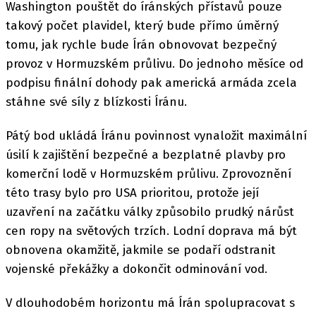
Washington pouštět do íránských přístavů pouze
takový počet plavidel, který bude přímo úměrný
tomu, jak rychle bude Írán obnovovat bezpečný
provoz v Hormuzském průlivu. Do jednoho měsíce od
podpisu finální dohody pak americká armáda zcela
stáhne své síly z blízkosti Íránu.
Pátý bod ukládá Íránu povinnost vynaložit maximální
úsilí k zajištění bezpečné a bezplatné plavby pro
komerční lodě v Hormuzském průlivu. Zprovoznění
této trasy bylo pro USA prioritou, protože její
uzavření na začátku války způsobilo prudký nárůst
cen ropy na světových trzích. Lodní doprava má být
obnovena okamžitě, jakmile se podaří odstranit
vojenské překážky a dokončit odminování vod.
V dlouhodobém horizontu má Írán spolupracovat s