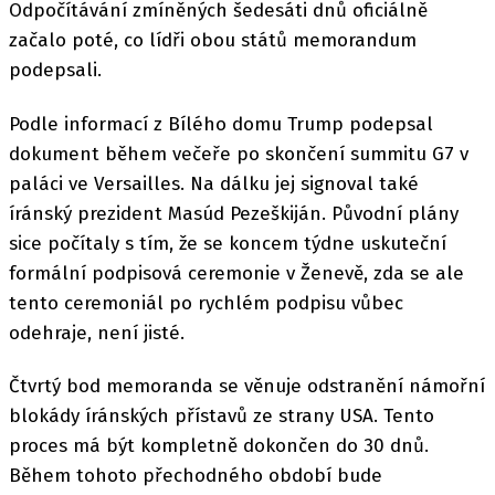
Odpočítávání zmíněných šedesáti dnů oficiálně
začalo poté, co lídři obou států memorandum
podepsali.
Podle informací z Bílého domu Trump podepsal
dokument během večeře po skončení summitu G7 v
paláci ve Versailles. Na dálku jej signoval také
íránský prezident Masúd Pezeškiján. Původní plány
sice počítaly s tím, že se koncem týdne uskuteční
formální podpisová ceremonie v Ženevě, zda se ale
tento ceremoniál po rychlém podpisu vůbec
odehraje, není jisté.
Čtvrtý bod memoranda se věnuje odstranění námořní
blokády íránských přístavů ze strany USA. Tento
proces má být kompletně dokončen do 30 dnů.
Během tohoto přechodného období bude