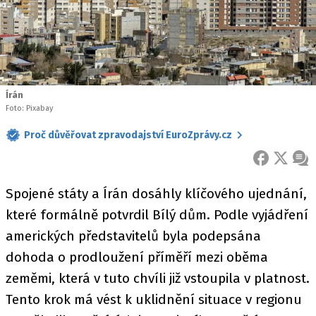
Írán
Foto: Pixabay
Proč důvěřovat zpravodajství EuroZprávy.cz
FACEBOOK
X
ZPR
Spojené státy a Írán dosáhly klíčového ujednání,
které formálně potvrdil Bílý dům. Podle vyjádření
amerických představitelů byla podepsána
dohoda o prodloužení příměří mezi oběma
zeměmi, která v tuto chvíli již vstoupila v platnost.
Tento krok má vést k uklidnění situace v regionu