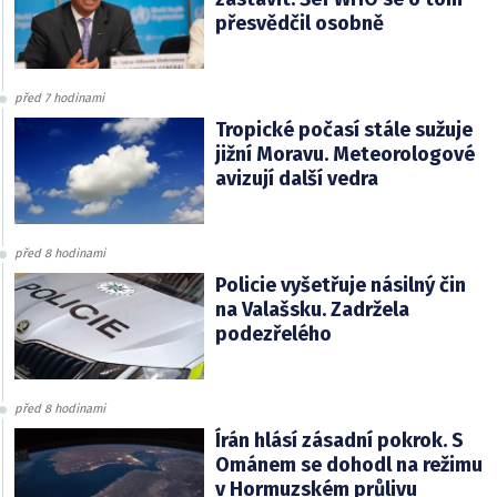
přesvědčil osobně
před 7 hodinami
Tropické počasí stále sužuje
jižní Moravu. Meteorologové
avizují další vedra
před 8 hodinami
Policie vyšetřuje násilný čin
na Valašsku. Zadržela
podezřelého
před 8 hodinami
Írán hlásí zásadní pokrok. S
Ománem se dohodl na režimu
v Hormuzském průlivu