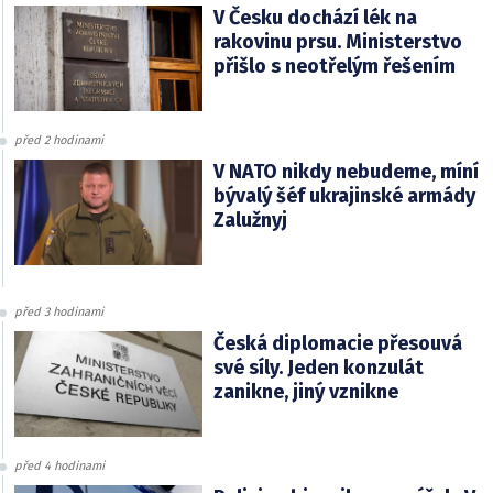
V Česku dochází lék na
rakovinu prsu. Ministerstvo
přišlo s neotřelým řešením
před 2 hodinami
V NATO nikdy nebudeme, míní
bývalý šéf ukrajinské armády
Zalužnyj
před 3 hodinami
Česká diplomacie přesouvá
své síly. Jeden konzulát
zanikne, jiný vznikne
před 4 hodinami