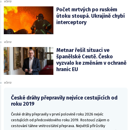
včera
Počet mrtvých po ruském
útoku stoupá. Ukrajině chybí
interceptory
včera
Metnar řešil situaci ve
španělské Ceutě. Česko
vyzvalo ke změnám v ochraně
hranic EU
včera
České dráhy přepravily nejvíce cestujících od
roku 2019
České dráhy přepravily v první polovině roku 2026 nejvíc
cestujících od předcovidového roku 2019. Rostoucí zájem o
cestování táhne vnitrostátní přeprava. Největší přírůstky