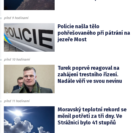
před 9 hodinami
Policie našla tělo
pohřešovaného při pátrání na
jezeře Most
před 10 hodinami
Turek poprvé reagoval na
zahájení trestního řízení.
Nadále věří ve svou nevinu
před 11 hodinami
Moravský teplotní rekord se
měnil potřetí za tři dny. Ve
Strážnici bylo 41 stupňů