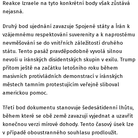
Reakce Izraele na tyto konkrétní body však zůstává
nejasná.
Druhý bod ujednání zavazuje Spojené státy a Írán k
vzájemnému respektování suverenity a k naprostému
nevměšování se do vnitřních záležitostí druhého
státu. Tento pasáž pravděpodobně vyvolá silnou
nevoli u íránských disidentských skupin v exilu. Trump
přitom ještě na začátku letošního roku během
masivních protivládních demonstrací v íránských
městech tamním protestujícím veřejně sliboval
americkou pomoc.
Třetí bod dokumentu stanovuje šedesátidenní lhůtu,
během které se obě země zavazují vyjednat a uzavřít
konečnou verzi mírové dohody. Tento časový úsek lze
v případě oboustranného souhlasu prodloužit.