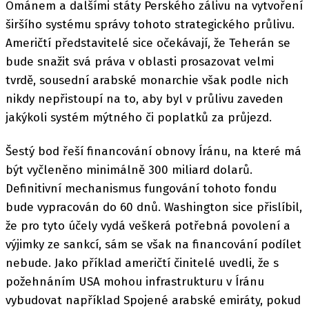
Ománem a dalšími státy Perského zálivu na vytvoření
širšího systému správy tohoto strategického průlivu.
Američtí představitelé sice očekávají, že Teherán se
bude snažit svá práva v oblasti prosazovat velmi
tvrdě, sousední arabské monarchie však podle nich
nikdy nepřistoupí na to, aby byl v průlivu zaveden
jakýkoli systém mýtného či poplatků za průjezd.
Šestý bod řeší financování obnovy Íránu, na které má
být vyčleněno minimálně 300 miliard dolarů.
Definitivní mechanismus fungování tohoto fondu
bude vypracován do 60 dnů. Washington sice přislíbil,
že pro tyto účely vydá veškerá potřebná povolení a
výjimky ze sankcí, sám se však na financování podílet
nebude. Jako příklad američtí činitelé uvedli, že s
požehnáním USA mohou infrastrukturu v Íránu
vybudovat například Spojené arabské emiráty, pokud