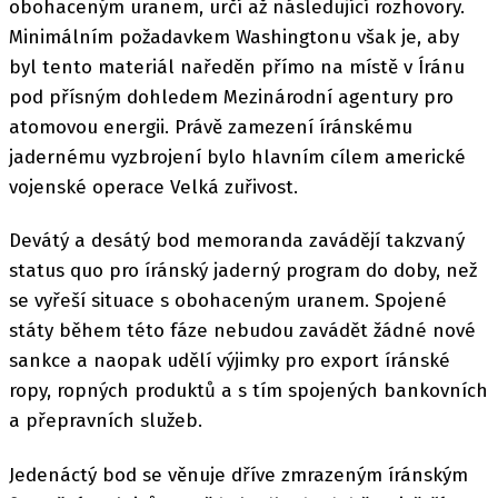
obohaceným uranem, určí až následující rozhovory.
Minimálním požadavkem Washingtonu však je, aby
byl tento materiál naředěn přímo na místě v Íránu
pod přísným dohledem Mezinárodní agentury pro
atomovou energii. Právě zamezení íránskému
jadernému vyzbrojení bylo hlavním cílem americké
vojenské operace Velká zuřivost.
Devátý a desátý bod memoranda zavádějí takzvaný
status quo pro íránský jaderný program do doby, než
se vyřeší situace s obohaceným uranem. Spojené
státy během této fáze nebudou zavádět žádné nové
sankce a naopak udělí výjimky pro export íránské
ropy, ropných produktů a s tím spojených bankovních
a přepravních služeb.
Jedenáctý bod se věnuje dříve zmrazeným íránským