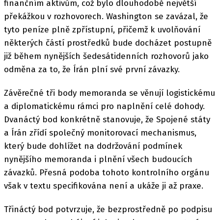
finančním aktivům, což bylo dlouhodobě největší
překážkou v rozhovorech. Washington se zavázal, že
tyto peníze plně zpřístupní, přičemž k uvolňování
některých částí prostředků bude docházet postupně
již během nynějších šedesátidenních rozhovorů jako
odměna za to, že Írán plní své první závazky.
Závěrečné tři body memoranda se věnují logistickému
a diplomatickému rámci pro naplnění celé dohody.
Dvanáctý bod konkrétně stanovuje, že Spojené státy
a Írán zřídí společný monitorovací mechanismus,
který bude dohlížet na dodržování podmínek
nynějšího memoranda i plnění všech budoucích
závazků. Přesná podoba tohoto kontrolního orgánu
však v textu specifikována není a ukáže ji až praxe.
Třináctý bod potvrzuje, že bezprostředně po podpisu