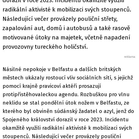
dorazil v roce 2023. Incidentu okamžitě využili
radikální aktivisté k mobilizaci svých stoupenců.
Následující večer provázely pouliční střety,
zapalování aut, domů i autobusů a také rasově
motivované útoky na majetek, včetně napadení
provozovny tureckého holičství.
Násilné nepokoje v Belfastu a dalších britských
městech ukázaly rostoucí vliv sociálních sítí, s jejichž
pomocí krajně pravicoví aktéři prosazují
protipřistěhovaleckou agendu. Rozbuškou pro vlnu
neklidu se stal pondělní útok nožem v Belfastu, ze
kterého byl obviněn súdánský žadatel o azyl, jenž do
Spojeného království dorazil v roce 2023. Incidentu
okamžitě využili radikální aktivisté k mobilizaci svých
stoupenců. Následující večer provázely pouliční