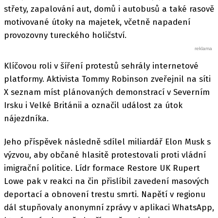
střety, zapalování aut, domů i autobusů a také rasově
motivované útoky na majetek, včetně napadení
provozovny tureckého holičství.
Klíčovou roli v šíření protestů sehrály internetové
platformy. Aktivista Tommy Robinson zveřejnil na síti
X seznam míst plánovaných demonstrací v Severním
Irsku i Velké Británii a označil událost za útok
nájezdníka.
Jeho příspěvek následně sdílel miliardář Elon Musk s
výzvou, aby občané hlasitě protestovali proti vládní
imigrační politice. Lídr formace Restore UK Rupert
Lowe pak v reakci na čin přislíbil zavedení masových
deportací a obnovení trestu smrti. Napětí v regionu
dál stupňovaly anonymní zprávy v aplikaci WhatsApp,