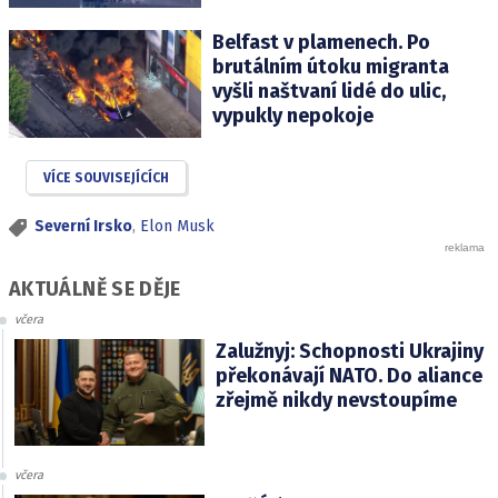
Belfast v plamenech. Po
brutálním útoku migranta
vyšli naštvaní lidé do ulic,
vypukly nepokoje
VÍCE SOUVISEJÍCÍCH
Severní Irsko
,
Elon Musk
AKTUÁLNĚ SE DĚJE
včera
Zalužnyj: Schopnosti Ukrajiny
překonávají NATO. Do aliance
zřejmě nikdy nevstoupíme
včera