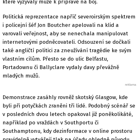
které vyzývaly muže k přípravě na boj.
Politická reprezentace napříč severoirským spektrem
i policejní šéf Jon Boutcher apelovali na klid a
varovali veřejnost, aby se nenechala manipulovat
internetovými podněcovateli. Odsouzení se dočkali
také angličtí politici za zneužívání tragédie ke svým
vlastním cílům. Přesto se do ulic Belfastu,
Portadownu či Ballyclare vydaly davy převážně
mladých mužů.
Demonstrace zasáhly rovněž skotský Glasgow, kde
byli při potyčkách zraněni tři lidé. Podobný scénář se
v posledních dvou letech opakoval již poněkolikáté,
například po vraždách v Southportu či
Southamptonu, kdy dezinformace v online prostoru
pravidelně vytvářejí tlak na úřady ohledně původu