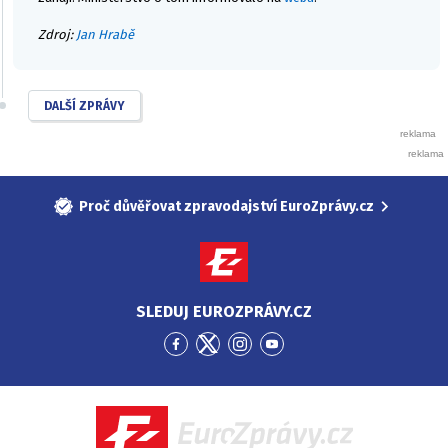
Zdroj:
Jan Hrabě
DALŠÍ ZPRÁVY
Proč důvěřovat zpravodajství EuroZprávy.cz
SLEDUJ EUROZPRÁVY.CZ
Přejít
Přejít
Přejít
Přejít
na
na
na
na
Facebook
Twitter
Instagram
YouTube
EuroZprávy.cz