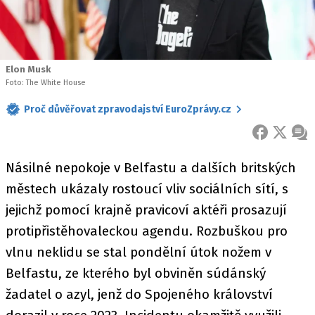
Elon Musk
Foto: The White House
Proč důvěřovat zpravodajství EuroZprávy.cz
FACEBOOK
X
ZPR
Násilné nepokoje v Belfastu a dalších britských
městech ukázaly rostoucí vliv sociálních sítí, s
jejichž pomocí krajně pravicoví aktéři prosazují
protipřistěhovaleckou agendu. Rozbuškou pro
vlnu neklidu se stal pondělní útok nožem v
Belfastu, ze kterého byl obviněn súdánský
žadatel o azyl, jenž do Spojeného království