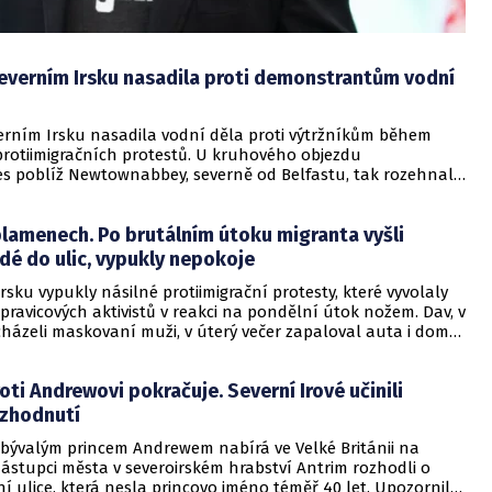
Severním Irsku nasadila proti demonstrantům vodní
verním Irsku nasadila vodní děla proti výtržníkům během
protiimigračních protestů. U kruhového objezdu
 poblíž Newtownabbey, severně od Belfastu, tak rozehnala
 tří set lidí, kteří zapálili nákladní vůz a házeli cihly a
e. Nepokoje byly hlášeny také z měst Derry a Coleraine,
plamenech. Po brutálním útoku migranta vyšli
 byly výtržnosti mírnější než v úterý, kdy davy útočily na
šiny v reakci na pondělní útok nožem v severním Belfastu,
idé do ulic, vypukly nepokoje
žádal jednoho těžce zraněného muže.
rsku vypukly násilné protiimigrační protesty, které vyvolaly
 pravicových aktivistů v reakci na pondělní útok nožem. Dav, v
házeli maskovaní muži, v úterý večer zapaloval auta i domy
ilnice v Belfastu a jeho okolí. K nepokojům došlo jen několik
 co k pouličním akcím vyzvali například Elon Musk nebo
oti Andrewovi pokračuje. Severní Irové učinili
son. Demonstranti mimo jiné unesli a zapálili autobus na
 Road ve východním Belfastu, přičemž nad hořícími vozy v
ozhodnutí
tích musel hlídkovat policejní vrtulník.
 bývalým princem Andrewem nabírá ve Velké Británii na
ástupci města v severoirském hrabství Antrim rozhodli o
 ulice, která nesla princovo jméno téměř 40 let. Upozornila