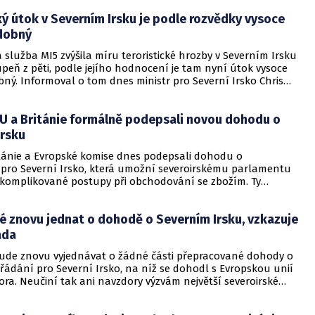
 dubna přicestuje americký prezident Joe Biden.
ký útok v Severním Irsku je podle rozvědky vysoce
dobný
á služba MI5 zvýšila míru teroristické hrozby v Severním Irsku
upeň z pěti, podle jejího hodnocení je tam nyní útok vysoce
ný. Informoval o tom dnes ministr pro Severní Irsko Chris
is.
EU a Británie formálně podepsali novou dohodu o
Irsku
itánie a Evropské komise dnes podepsali dohodu o
pro Severní Irsko, která umožní severoirskému parlamentu
 komplikované postupy při obchodování se zbožím. Ty
ho, že Severní Irsko je součástí Británie, která opustila EU,
 sdílí otevřenou hranici se členem EU, Irskou republikou.
é znovu jednat o dohodě o Severním Irsku, vzkazuje
ude nyní mimo jiné moci zastavit uplatňování unijních
edpisů, pokud o to požádá třetina zákonodárců.
áda
de znovu vyjednávat o žádné části přepracované dohody o
ádání pro Severní Irsko, na níž se dohodl s Evropskou unií
ra. Neučiní tak ani navzdory výzvám největší severoirské
 strany, která má k textu velké výhrady a už rok kvůli
s pobrexitovým režimem bojkotuje místní samosprávu.