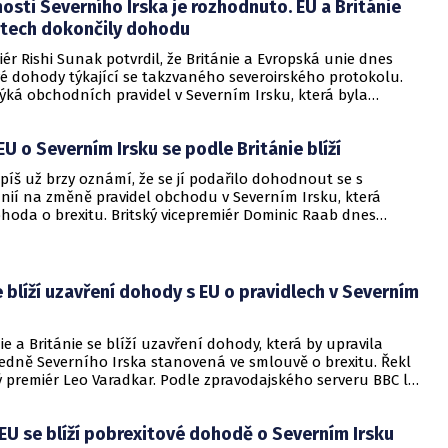
sti Severního Irska je rozhodnuto. EU a Británie
etech dokončily dohodu
iér Rishi Sunak potvrdil, že Británie a Evropská unie dnes
é dohody týkající se takzvaného severoirského protokolu.
ýká obchodních pravidel v Severním Irsku, která byla
a roky zdrojem napětí v návaznosti na odchod Británie z
e. Podle šéfky Evropské komise Ursuly von der Leyenové,
U o Severním Irsku se podle Británie blíží
ritánii navštívila, začíná "nová kapitola" ve vztazích mezi
 sedmadvacítkou.
spíš už brzy oznámí, že se jí podařilo dohodnout se s
nií na změně pravidel obchodu v Severním Irsku, která
hoda o brexitu. Britský vicepremiér Dominic Raab dnes
C a Sky News řekl, že řešení dlouhodobého sporu mezi
Bruselem je "na spadnutí" a dohoda je otázkou dní, nikoli
vodajové BBC odpoledne uvedli, že oficiální oznámení může
dnes, vzápětí ale očekávání opět zmírnili.
e blíží uzavření dohody s EU o pravidlech v Severním
e a Británie se blíží uzavření dohody, která by upravila
ledně Severního Irska stanovená ve smlouvě o brexitu. Řekl
ý premiér Leo Varadkar. Podle zpravodajského serveru BBC lze
 vyústění komplikovaných jednání usuzovat i z toho, že se
el III. dnes v Londýně setkat s šéfkou Evropské komise
 EU se blíží pobrexitové dohodě o Severním Irsku
 der Leyenovou. Schůzka ale nakonec byla z provozních