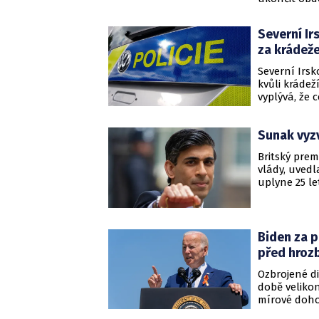
Irsku mezi k
stoupenci se
Severní Ir
nasazení vš
za krádež
EuroZprávy.c
Karlovy v Pr
Severní Irsk
uzavření do
kvůli kráde
Irska, přest
vyplývá, že 
strany radik
Sunak vyzv
Britský prem
vlády, uvedl
uplyne 25 l
dlouholetý k
Spojeného k
unionistick
v Severním I
Biden za p
před hrozb
Ozbrojené di
době velikon
mírové dohod
Dohoda ukonč