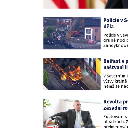
Policie v 
děla
Policie v Se
druhé noci 
Sandyknowes
dav přibližně
zápalné lahv
Belfast v 
celkově však
etnické men
naštvaní l
který si vy
V Severním I
výzvy krajně
němž se nac
a blokoval s
hodin poté,
Revolta pr
Tommy Robin
Newtownards
zásadní r
dalších čtvr
Zúčtování s
obrátkách. Z
přejmenování