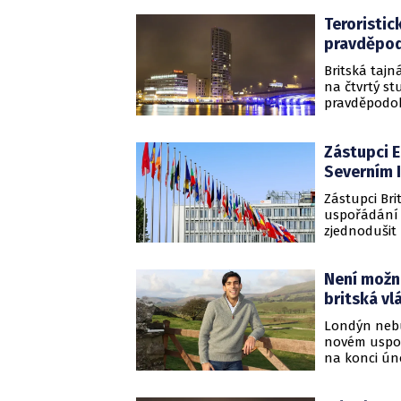
Belfastu 11.
Teroristic
pravděpo
Britská tajn
na čtvrtý st
pravděpodob
Heaton-Harr
Zástupci 
Severním 
Zástupci Br
uspořádání 
zjednodušit
pramení z to
ale současně
Není možn
Parlament b
právních př
britská vl
Londýn nebu
novém uspoř
na konci úno
unionistické
nesouhlasu 