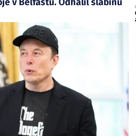
e v Belfastu. Odhalil slabinu