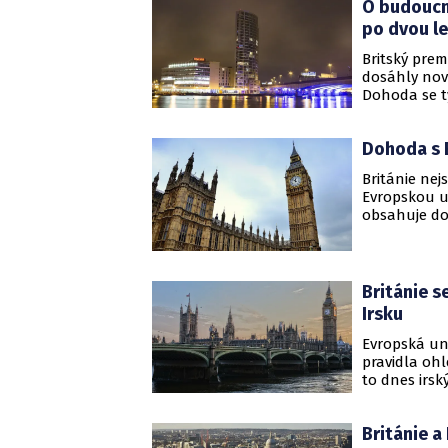
O budoucno
po dvou l
Britský prem
dosáhly nov
Dohoda se t
poslední dv
Evropské uni
Dohoda s E
která dnes B
Londýnem a
Británie nej
Evropskou u
obsahuje do
stanicím BB
Londýnem a 
týdnů. Zpra
přijít ještě 
Británie s
Irsku
Evropská uni
pravidla oh
to dnes irsk
na pozitivní
měl král Kar
Británie a
Ursulou von