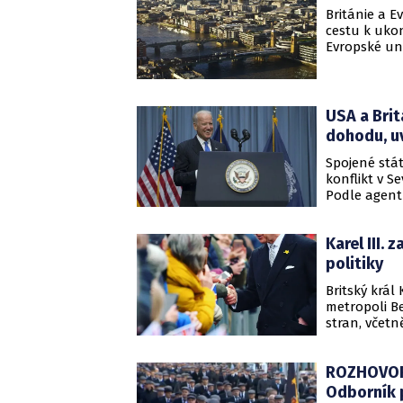
důvodů zruš
Británie a E
cestu k uko
Evropské uni
nutnosti rut
souhlasila,
severního I
soudy. Info
USA a Brit
informované
dohodu, u
Spojené stá
konflikt v S
Podle agentu
který se na
britskou pr
Karel III. 
politiky
Britský král
metropoli Be
stran, včetn
britskou pr
Alžbětu II. 
ROZHOVOR:
Odborník p