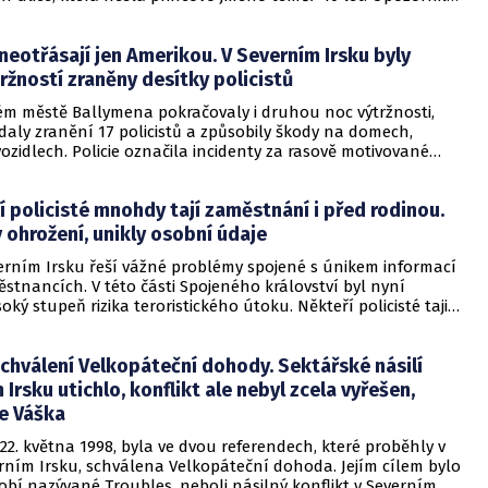
eotřásají jen Amerikou. V Severním Irsku byly
žností zraněny desítky policistů
kém městě Ballymena pokračovaly i druhou noc výtržnosti,
ádaly zranění 17 policistů a způsobily škody na domech,
vozidlech. Policie označila incidenty za rasově motivované
uje před narušením spravedlivého vyšetřování závažného
nu.
í policisté mnohdy tají zaměstnání i před rodinou.
v ohrožení, unikly osobní údaje
verním Irsku řeší vážné problémy spojené s únikem informací
stnancích. V této části Spojeného království byl nyní
oký stupeň rizika teroristického útoku. Někteří policisté tajili
ání dokonce i před rodinou, po zveřejnění jmen, příjmení a
í už se jim to ale zřejmě nepodaří.
schválení Velkopáteční dohody. Sektářské násilí
 Irsku utichlo, konflikt ale nebyl zcela vyřešen,
e Váška
, 22. května 1998, byla ve dvou referendech, které proběhly v
erním Irsku, schválena Velkopáteční dohoda. Jejím cílem bylo
bí nazývané Troubles, neboli násilný konflikt v Severním