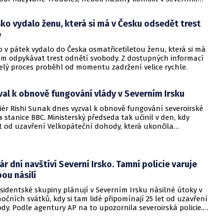
atolickými zastánci sjednocení Irska a protestantskými
trvání v unii s Velkou Británií. Dohoda si vyžádala obrovské
sko vydalo ženu, která si má v Česku odsedět trest
ech zúčastněných stran, připomíná v rozhovoru pro
e
z Jan Váška z Institutu mezinárodních studií FSV Univerzity
aze. Odborník na moderní britské dějiny podotýká, že po
o v pátek vydalo do Česka osmatřicetiletou ženu, která si má
hody sice nastalo nejlepší období v dějinách Severního
žím odpykávat trest odnětí svobody. Z dostupných informací
o však v regionu začínají sílit protesty a kritika dohody ze
celý proces proběhl od momentu zadržení velice rychle.
álnější části unionisté komunity.
al k obnově fungování vlády v Severním Irsku
iér Rishi Sunak dnes vyzval k obnově fungování severoirské
a stanice BBC. Ministerský předseda tak učinil v den, kdy
et od uzavření Velkopáteční dohody, která ukončila
onflikt v Severním Irsku. Činnost vlády v této části
rálovství nyní svou neúčastí de facto blokuje hlavní
á strana, a to kvůli nesouhlasu s pobrexitovým uspořádáním
rsku.
ár dní navštíví Severní Irsko. Tamní policie varuje
ou násilí
sidentské skupiny plánují v Severním Irsku násilné útoky v
očních svátků, kdy si tam lidé připomínají 25 let od uzavření
y. Podle agentury AP na to upozornila severoirská policie.
ila krveprolití, které tento region sužovalo 30 let. Do