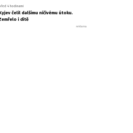
před 4 hodinami
Kyjev čelil dalšímu ničivému útoku.
Zemřelo i dítě