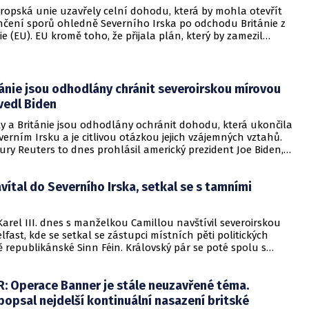
ena.
vropská unie uzavřely celní dohodu, která by mohla otevřít
nčení sporů ohledně Severního Irska po odchodu Británie z
e (EU). EU kromě toho, že přijala plán, který by zamezil
inních kontrol výrobků směřujících do Severní Irska, také
 že Evropský soudní dvůr by mohl rozhodovat o otázkách
rska pouze v případě, že mu případ postoupí severoirské
rmoval o tom web deníku The Times s odvoláním na
ánie jsou odhodlány chránit severoirskou mírovou
 zdroje.
vedl Biden
ty a Británie jsou odhodlány ochránit dohodu, která ukončila
everním Irsku a je citlivou otázkou jejich vzájemných vztahů.
ry Reuters to dnes prohlásil americký prezident Joe Biden,
 okraj zasedání Valného shromáždění OSN poprvé sešel s
emiérkou Liz Trussovou.
zavítal do Severního Irska, setkal se s tamními
 Karel III. dnes s manželkou Camillou navštívil severoirskou
lfast, kde se setkal se zástupci místních pěti politických
ě republikánské Sinn Féin. Královský pár se poté spolu s
emiérkou Liz Trussovou zúčastnil bohoslužby za zemřelou
v katedrále svaté Anny, píší britská média.
 Operace Banner je stále neuzavřené téma.
opsal nejdelší kontinuální nasazení britské