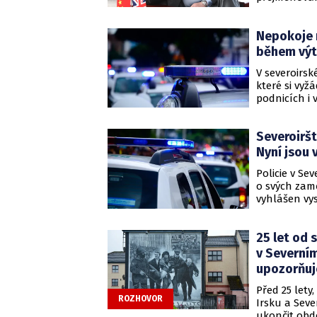
na to BBC.
Nepokoje n
během výtr
V severoirs
které si vyž
podnicích i 
útoky a var
trestného či
Severoiršt
Nyní jsou 
Policie v Se
o svých zamě
vyhlášen vys
své zaměstn
míst působen
25 let od 
v Severním
upozorňuj
Před 25 lety
ROZHOVOR
Irsku a Sev
ukončit obdo