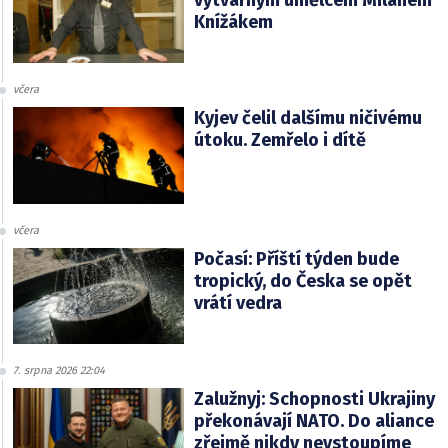
výtvarným umělcem Milanem
Knížákem
včera
Kyjev čelil dalšímu ničivému
útoku. Zemřelo i dítě
včera
Počasí: Příští týden bude
tropický, do Česka se opět
vrátí vedra
7. srpna 2026 22:04
Zalužnyj: Schopnosti Ukrajiny
překonávají NATO. Do aliance
zřejmě nikdy nevstoupíme