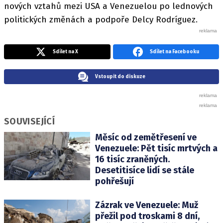
nových vztahů mezi USA a Venezuelou po lednových
politických změnách a podpoře Delcy Rodríguez.
Sdílet na X
Sdílet na Facebooku
Vstoupit do diskuze
SOUVISEJÍCÍ
Měsíc od zemětřesení ve
Venezuele: Pět tisíc mrtvých a
16 tisíc zraněných.
Desetitisíce lidí se stále
pohřešují
Zázrak ve Venezuele: Muž
přežil pod troskami 8 dní,