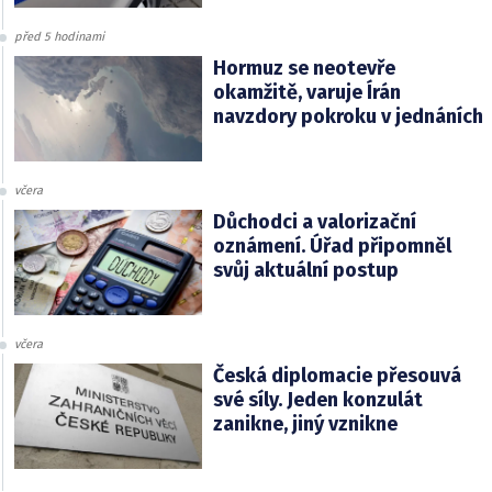
před 5 hodinami
Hormuz se neotevře
okamžitě, varuje Írán
navzdory pokroku v jednáních
včera
Důchodci a valorizační
oznámení. Úřad připomněl
svůj aktuální postup
včera
Česká diplomacie přesouvá
své síly. Jeden konzulát
zanikne, jiný vznikne