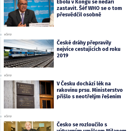
Ebolu v Kongu se nedaří
zastavit. Šéf WHO se o tom
přesvědčil osobně
včera
České dráhy přepravily
nejvíce cestujících od roku
2019
včera
V Česku dochází lék na
rakovinu prsu. Ministerstvo
přišlo s neotřelým řešením
včera
Česko se rozloučilo s