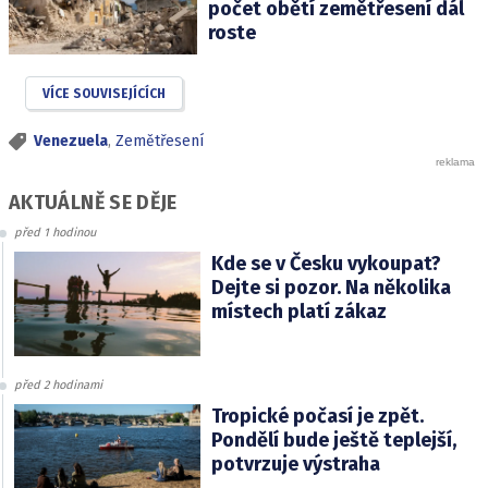
počet obětí zemětřesení dál
roste
VÍCE SOUVISEJÍCÍCH
Venezuela
,
Zemětřesení
AKTUÁLNĚ SE DĚJE
před 1 hodinou
Kde se v Česku vykoupat?
Dejte si pozor. Na několika
místech platí zákaz
před 2 hodinami
Tropické počasí je zpět.
Pondělí bude ještě teplejší,
potvrzuje výstraha