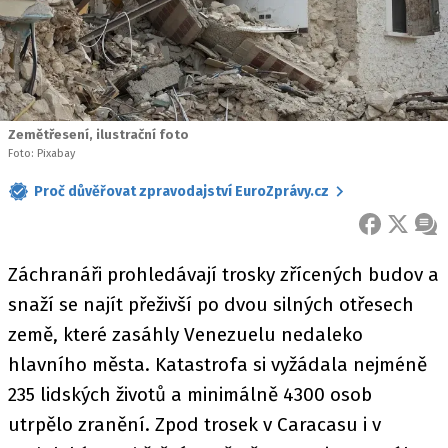
Zemětřesení, ilustrační foto
Foto: Pixabay
Proč důvěřovat zpravodajství EuroZprávy.cz
FACEBOOK
X
ZPR
Záchranáři prohledávají trosky zřícených budov a
snaží se najít přeživší po dvou silných otřesech
země, které zasáhly Venezuelu nedaleko
hlavního města. Katastrofa si vyžádala nejméně
235 lidských životů a minimálně 4300 osob
utrpělo zranění. Zpod trosek v Caracasu i v