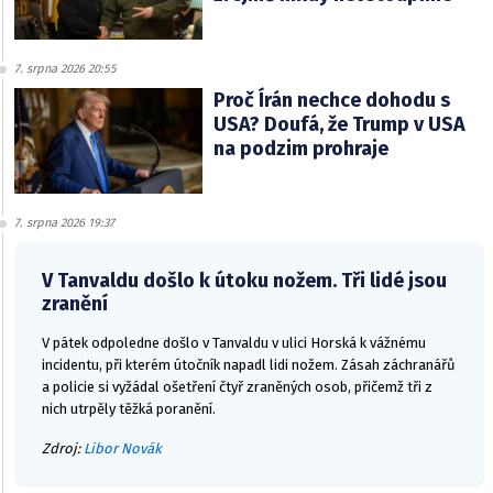
7. srpna 2026 20:55
Proč Írán nechce dohodu s
USA? Doufá, že Trump v USA
na podzim prohraje
7. srpna 2026 19:37
V Tanvaldu došlo k útoku nožem. Tři lidé jsou
zranění
V pátek odpoledne došlo v Tanvaldu v ulici Horská k vážnému
incidentu, při kterém útočník napadl lidi nožem. Zásah záchranářů
a policie si vyžádal ošetření čtyř zraněných osob, přičemž tři z
nich utrpěly těžká poranění.
Zdroj:
Libor Novák