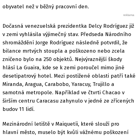
obyvatel než v běžný pracovní den.
Dočasná venezuelská prezidentka Delcy Rodríguez již
v zemi vyhlásila výjimečný stav. Předseda Národního
shromáždění Jorge Rodríguez následně potvrdil, že
bilance mrtvých stoupla a poškozeno nebo zcela
zničeno bylo na 250 objektů. Nejvýraznější škody
hlásí La Guaira, kde se k zemi poroučel mimo jiné
desetipatrový hotel. Mezi postižené oblasti patří také
Miranda, Aragua, Carabobo, Yaracuy, Trujillo a
samotná metropole. Například ve čtvrti Chacao v
širším centru Caracasu zahynulo v jedné ze zřícených
budov 11 lidí.
Mezinárodní letiště v Maiquetíi, které slouží pro
hlavní město, muselo být kvůli vážnému poškození