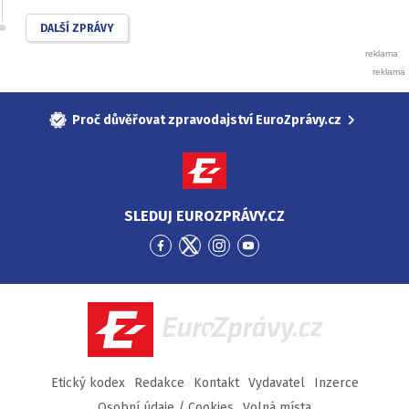
DALŠÍ ZPRÁVY
Proč důvěřovat zpravodajství EuroZprávy.cz
SLEDUJ EUROZPRÁVY.CZ
Přejít
Přejít
Přejít
Přejít
na
na
na
na
Facebook
Twitter
Instagram
YouTube
EuroZprávy.cz
Etický kodex
Redakce
Kontakt
Vydavatel
Inzerce
Osobní údaje / Cookies
Volná místa