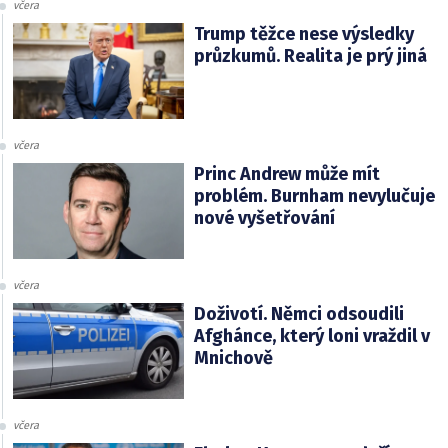
včera
Trump těžce nese výsledky
průzkumů. Realita je prý jiná
včera
Princ Andrew může mít
problém. Burnham nevylučuje
nové vyšetřování
včera
Doživotí. Němci odsoudili
Afghánce, který loni vraždil v
Mnichově
včera