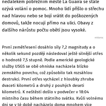
nedalekém pobřežním městě La Guaira se stále
ozývá volání o pomoc. Mnoho lidí přišlo o střechu
nad hlavou nebo se bojí vrátit do poškozených
domovů, takže nocují přímo na ulici. Obavy z
dalšího nárůstu počtu obětí jsou vysoké.
První zemětřesení dosáhlo síly 7,2 magnitudy a o
několik sekund později následoval ještě silnější otřes
o hodnotě 7,5 stupně. Podle americké geologické
služby USGS se obě ohniska nacházela blízko
zemského povrchu, což způsobilo tak rozsáhlou
destrukci. První otřes vycházel z hloubky zhruba
dvaceti kilometrů a druhý z pouhých deseti
kilometrů. K neštěstí došlo v podvečer v 18:04
místního času během státního svátku. Kvůli volnému
dni se v té době nacházelo doma mnohem více