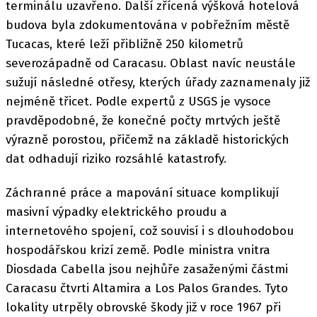
terminálu uzavřeno. Další zřícená výšková hotelová
budova byla zdokumentována v pobřežním městě
Tucacas, které leží přibližně 250 kilometrů
severozápadně od Caracasu. Oblast navíc neustále
sužují následné otřesy, kterých úřady zaznamenaly již
nejméně třicet. Podle expertů z USGS je vysoce
pravděpodobné, že konečné počty mrtvých ještě
výrazně porostou, přičemž na základě historických
dat odhadují riziko rozsáhlé katastrofy.
Záchranné práce a mapování situace komplikují
masivní výpadky elektrického proudu a
internetového spojení, což souvisí i s dlouhodobou
hospodářskou krizí země. Podle ministra vnitra
Diosdada Cabella jsou nejhůře zasaženými částmi
Caracasu čtvrti Altamira a Los Palos Grandes. Tyto
lokality utrpěly obrovské škody již v roce 1967 při