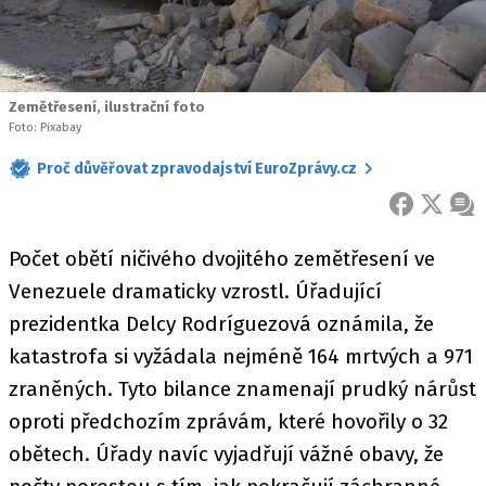
Zemětřesení, ilustrační foto
Foto: Pixabay
Proč důvěřovat zpravodajství EuroZprávy.cz
FACEBOOK
X
ZPR
Počet obětí ničivého dvojitého zemětřesení ve
Venezuele dramaticky vzrostl. Úřadující
prezidentka Delcy Rodríguezová oznámila, že
katastrofa si vyžádala nejméně 164 mrtvých a 971
zraněných. Tyto bilance znamenají prudký nárůst
oproti předchozím zprávám, které hovořily o 32
obětech. Úřady navíc vyjadřují vážné obavy, že