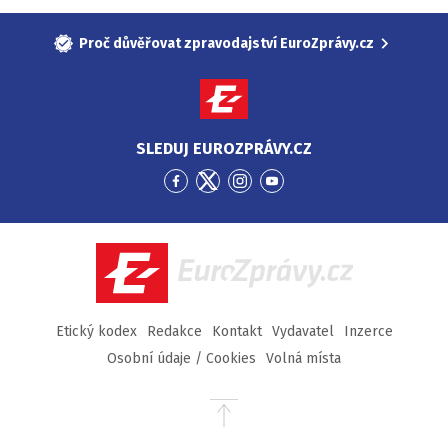
Proč důvěřovat zpravodajství EuroZprávy.cz
SLEDUJ EUROZPRÁVY.CZ
Přejít
Přejít
Přejít
Přejít
na
na
na
na
Facebook
Twitter
Instagram
YouTube
EuroZprávy.cz
Etický kodex
Redakce
Kontakt
Vydavatel
Inzerce
Osobní údaje / Cookies
Volná místa
Přejít
na
začátek