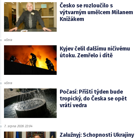
Česko se rozloučilo s
výtvarným umělcem Milanem
Knížákem
včera
Kyjev čelil dalšímu ničivému
útoku. Zemřelo i dítě
včera
Počasí: Příští týden bude
tropický, do Česka se opět
vrátí vedra
7. srpna 2026 22:04
Zalužnyj: Schopnosti Ukrajiny