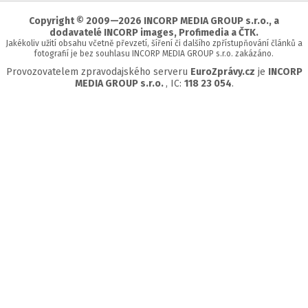
stránky
Copyright © 2009—2026 INCORP MEDIA GROUP s.r.o., a
dodavatelé INCORP images, Profimedia a ČTK.
Jakékoliv užití obsahu včetně převzetí, šíření či dalšího zpřístupňování článků a
fotografií je bez souhlasu INCORP MEDIA GROUP s.r.o. zakázáno.
Provozovatelem zpravodajského serveru
EuroZprávy.cz
je
INCORP
MEDIA GROUP s.r.o.
, IC:
118 23 054
.