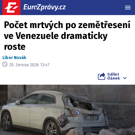
MEN
Počet mrtvých po zemětřesení
ve Venezuele dramaticky
roste
Libor Novák
25. června 2026 13:47
Sdílet
článek