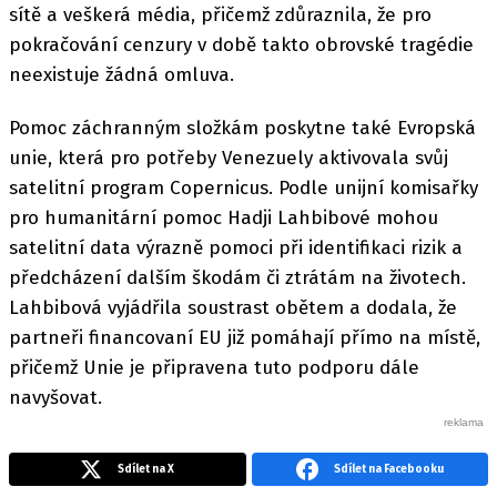
sítě a veškerá média, přičemž zdůraznila, že pro
pokračování cenzury v době takto obrovské tragédie
neexistuje žádná omluva.
Pomoc záchranným složkám poskytne také Evropská
unie, která pro potřeby Venezuely aktivovala svůj
satelitní program Copernicus. Podle unijní komisařky
pro humanitární pomoc Hadji Lahbibové mohou
satelitní data výrazně pomoci při identifikaci rizik a
předcházení dalším škodám či ztrátám na životech.
Lahbibová vyjádřila soustrast obětem a dodala, že
partneři financovaní EU již pomáhají přímo na místě,
přičemž Unie je připravena tuto podporu dále
navyšovat.
Sdílet na X
Sdílet na Facebooku