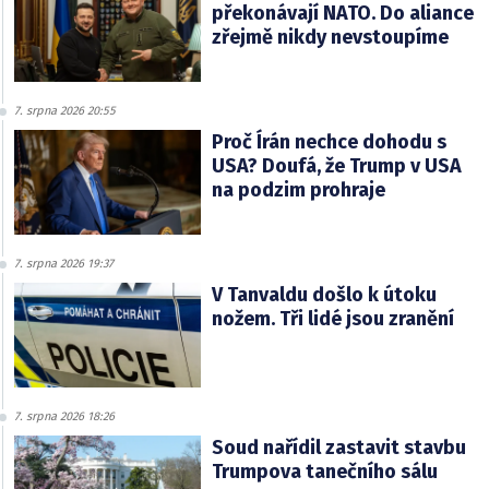
překonávají NATO. Do aliance
zřejmě nikdy nevstoupíme
7. srpna 2026 20:55
Proč Írán nechce dohodu s
USA? Doufá, že Trump v USA
na podzim prohraje
7. srpna 2026 19:37
V Tanvaldu došlo k útoku
nožem. Tři lidé jsou zranění
7. srpna 2026 18:26
Soud nařídil zastavit stavbu
Trumpova tanečního sálu