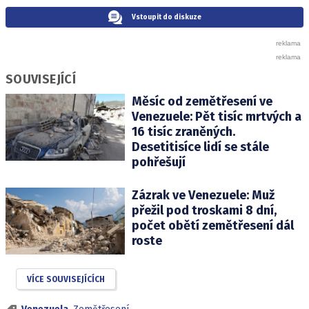
Vstoupit do diskuze
SOUVISEJÍCÍ
Měsíc od zemětřesení ve
Venezuele: Pět tisíc mrtvých a
16 tisíc zraněných.
Desetitisíce lidí se stále
pohřešují
Zázrak ve Venezuele: Muž
přežil pod troskami 8 dní,
počet obětí zemětřesení dál
roste
VÍCE SOUVISEJÍCÍCH