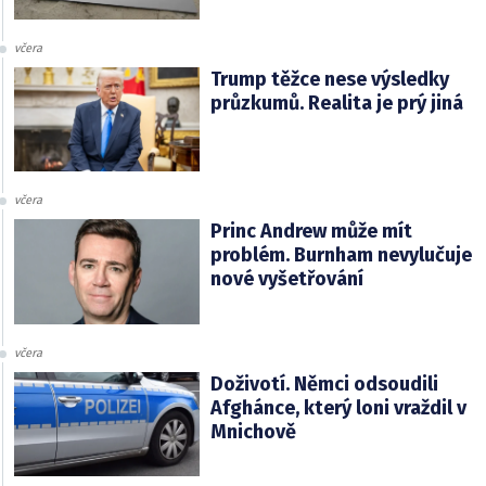
včera
Trump těžce nese výsledky
průzkumů. Realita je prý jiná
včera
Princ Andrew může mít
problém. Burnham nevylučuje
nové vyšetřování
včera
Doživotí. Němci odsoudili
Afghánce, který loni vraždil v
Mnichově