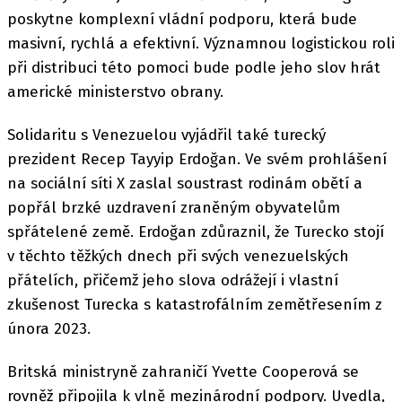
poskytne komplexní vládní podporu, která bude
masivní, rychlá a efektivní. Významnou logistickou roli
při distribuci této pomoci bude podle jeho slov hrát
americké ministerstvo obrany.
Solidaritu s Venezuelou vyjádřil také turecký
prezident Recep Tayyip Erdoğan. Ve svém prohlášení
na sociální síti X zaslal soustrast rodinám obětí a
popřál brzké uzdravení zraněným obyvatelům
spřátelené země. Erdoğan zdůraznil, že Turecko stojí
v těchto těžkých dnech při svých venezuelských
přátelích, přičemž jeho slova odrážejí i vlastní
zkušenost Turecka s katastrofálním zemětřesením z
února 2023.
Britská ministryně zahraničí Yvette Cooperová se
rovněž připojila k vlně mezinárodní podpory. Uvedla,