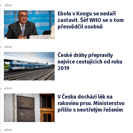
včera
Ebolu v Kongu se nedaří
zastavit. Šéf WHO se o tom
přesvědčil osobně
včera
České dráhy přepravily
nejvíce cestujících od roku
2019
včera
V Česku dochází lék na
rakovinu prsu. Ministerstvo
přišlo s neotřelým řešením
včera