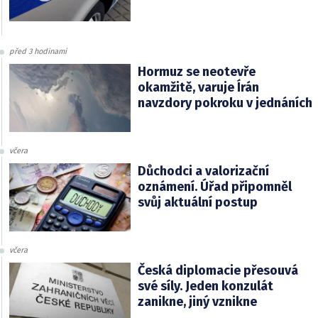
před 3 hodinami
Hormuz se neotevře
okamžitě, varuje Írán
navzdory pokroku v jednáních
včera
Důchodci a valorizační
oznámení. Úřad připomněl
svůj aktuální postup
včera
Česká diplomacie přesouvá
své síly. Jeden konzulát
zanikne, jiný vznikne