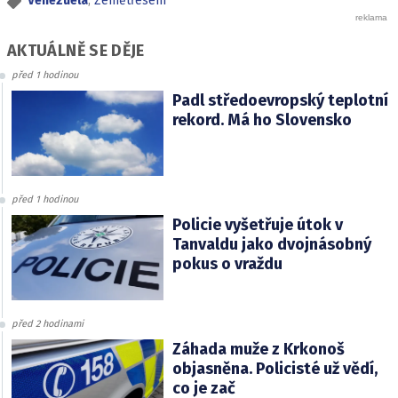
Venezuela
,
Zemětřesení
AKTUÁLNĚ SE DĚJE
před 1 hodinou
Padl středoevropský teplotní
rekord. Má ho Slovensko
před 1 hodinou
Policie vyšetřuje útok v
Tanvaldu jako dvojnásobný
pokus o vraždu
před 2 hodinami
Záhada muže z Krkonoš
objasněna. Policisté už vědí,
co je zač