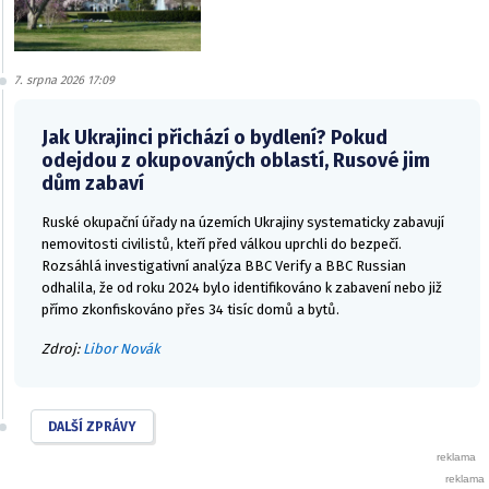
7. srpna 2026 17:09
Jak Ukrajinci přichází o bydlení? Pokud
odejdou z okupovaných oblastí, Rusové jim
dům zabaví
Ruské okupační úřady na územích Ukrajiny systematicky zabavují
nemovitosti civilistů, kteří před válkou uprchli do bezpečí.
Rozsáhlá investigativní analýza BBC Verify a BBC Russian
odhalila, že od roku 2024 bylo identifikováno k zabavení nebo již
přímo zkonfiskováno přes 34 tisíc domů a bytů.
Zdroj:
Libor Novák
DALŠÍ ZPRÁVY