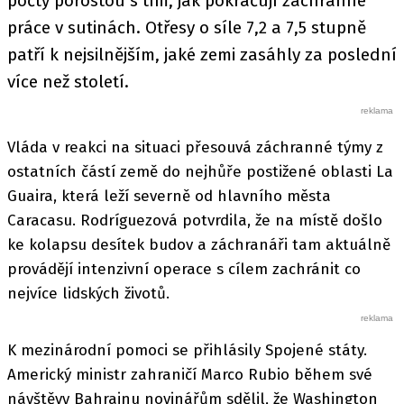
počty porostou s tím, jak pokračují záchranné
práce v sutinách. Otřesy o síle 7,2 a 7,5 stupně
patří k nejsilnějším, jaké zemi zasáhly za poslední
více než století.
Vláda v reakci na situaci přesouvá záchranné týmy z
ostatních částí země do nejhůře postižené oblasti La
Guaira, která leží severně od hlavního města
Caracasu. Rodríguezová potvrdila, že na místě došlo
ke kolapsu desítek budov a záchranáři tam aktuálně
provádějí intenzivní operace s cílem zachránit co
nejvíce lidských životů.
K mezinárodní pomoci se přihlásily Spojené státy.
Americký ministr zahraničí Marco Rubio během své
návštěvy Bahrajnu novinářům sdělil, že Washington