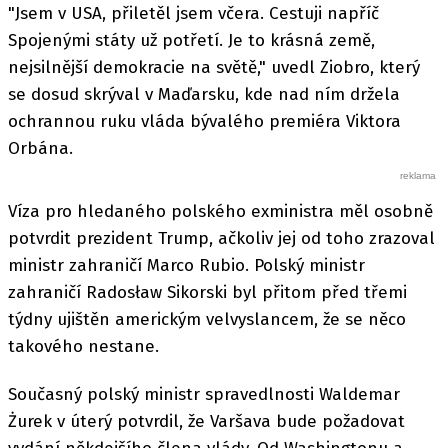
"Jsem v USA, přiletěl jsem včera. Cestuji napříč
Spojenými státy už potřetí. Je to krásná země,
nejsilnější demokracie na světě," uvedl Ziobro, který
se dosud skrýval v Maďarsku, kde nad ním držela
ochrannou ruku vláda bývalého premiéra Viktora
Orbána.
Víza pro hledaného polského exministra měl osobně
potvrdit prezident Trump, ačkoliv jej od toho zrazoval
ministr zahraničí Marco Rubio. Polský ministr
zahraničí Radosław Sikorski byl přitom před třemi
týdny ujištěn americkým velvyslancem, že se něco
takového nestane.
Současný polský ministr spravedlnosti Waldemar
Żurek v úterý potvrdil, že Varšava bude požadovat