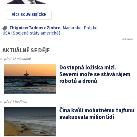
VÍCE SOUVISEJÍCÍCH
Zbigniew Tadeusz Ziobro
,
Maďarsko
,
Polsko
,
USA (Spojené státy americké)
AKTUÁLNĚ SE DĚJE
před 47 minutami
Dostupná ložiska mizí.
Severní moře se stává rájem
robotů a dronů
před 1 hodinou
Čína kvůli mohutnému tajfunu
evakuovala milion lidí