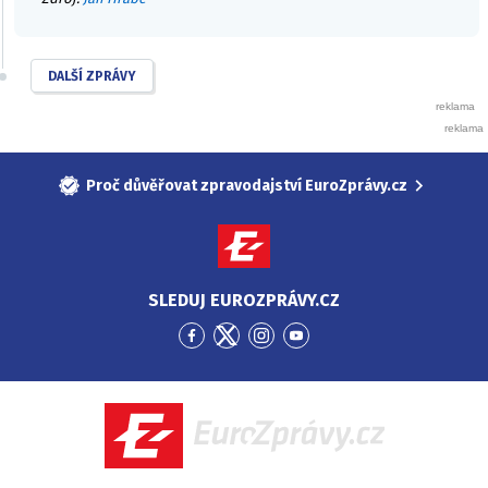
DALŠÍ ZPRÁVY
Proč důvěřovat zpravodajství EuroZprávy.cz
SLEDUJ EUROZPRÁVY.CZ
Přejít
Přejít
Přejít
Přejít
na
na
na
na
Facebook
Twitter
Instagram
YouTube
EuroZprávy.cz