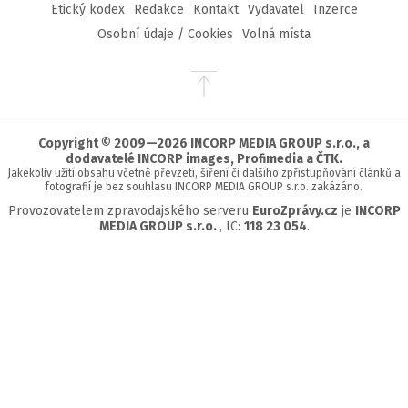
Etický kodex
Redakce
Kontakt
Vydavatel
Inzerce
Osobní údaje / Cookies
Volná místa
Přejít
na
začátek
stránky
Copyright © 2009—2026 INCORP MEDIA GROUP s.r.o., a
dodavatelé INCORP images, Profimedia a ČTK.
Jakékoliv užití obsahu včetně převzetí, šíření či dalšího zpřístupňování článků a
fotografií je bez souhlasu INCORP MEDIA GROUP s.r.o. zakázáno.
Provozovatelem zpravodajského serveru
EuroZprávy.cz
je
INCORP
MEDIA GROUP s.r.o.
, IC:
118 23 054
.