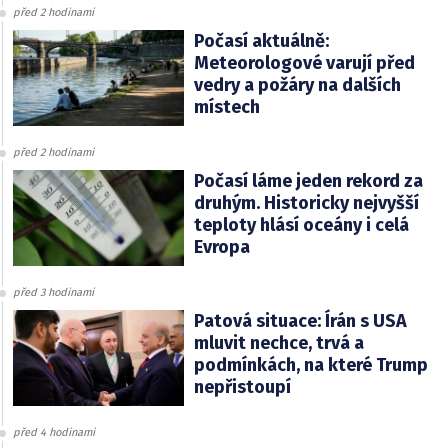
před 2 hodinami
Počasí aktuálně:
Meteorologové varují před
vedry a požáry na dalších
místech
před 2 hodinami
Počasí láme jeden rekord za
druhým. Historicky nejvyšší
teploty hlásí oceány i celá
Evropa
před 3 hodinami
Patová situace: Írán s USA
mluvit nechce, trvá a
podmínkách, na které Trump
nepřistoupí
před 4 hodinami