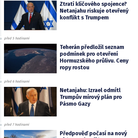
Ztratí klíčového spojence?
Netanjahu riskuje otevřený
konflikt s Trumpem
před 5 hodinami
Teherán předložil seznam
podmínek pro otevření
Hormuzského průlivu. Ceny
ropy rostou
před 6 hodinami
Netanjahu: Izrael odmítl
Trumpův mírový plán pro
Pásmo Gazy
před 7 hodinami
Předpověď počasí na nový