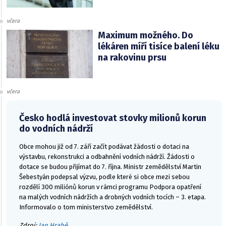
včera
Maximum možného. Do
lékáren míří tisíce balení léku
na rakovinu prsu
včera
Česko hodlá investovat stovky milionů korun
do vodních nádrží
Obce mohou již od 7. září začít podávat žádosti o dotaci na
výstavbu, rekonstrukci a odbahnění vodních nádrží. Žádosti o
dotace se budou přijímat do 7. října. Ministr zemědělství Martin
Šebestyán podepsal výzvu, podle které si obce mezi sebou
rozdělí 300 miliónů korun v rámci programu Podpora opatření
na malých vodních nádržích a drobných vodních tocích – 3. etapa.
Informovalo o tom ministerstvo zemědělství.
Zdroj:
Jan Hrabě