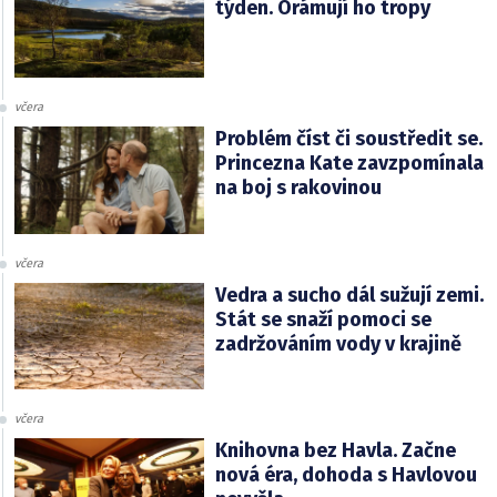
týden. Orámují ho tropy
včera
Problém číst či soustředit se.
Princezna Kate zavzpomínala
na boj s rakovinou
včera
Vedra a sucho dál sužují zemi.
Stát se snaží pomoci se
zadržováním vody v krajině
včera
Knihovna bez Havla. Začne
nová éra, dohoda s Havlovou