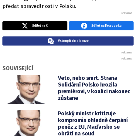
předat spravedlnosti v Polsku.
Sdílet na X
Sdílet na Facebooku
Vstoupit do diskuze
SOUVISEJÍCÍ
Veto, nebo smrt. Strana
Solidární Polsko hrozila
premiérovi, v koalici nakonec
zůstane
Polský ministr kritizuje
kompromis ohledně čerpání
peněz z EU, Maďarsko se
obrátí na soud