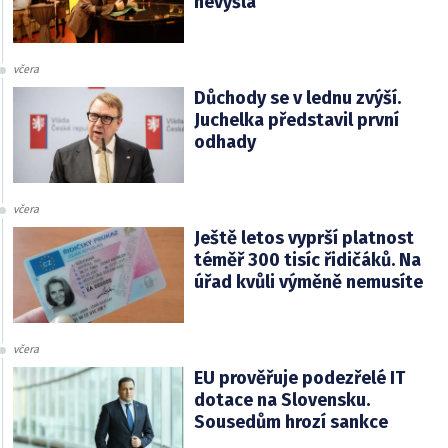
nevyšla
včera
Důchody se v lednu zvýší.
Juchelka představil první
odhady
včera
Ještě letos vyprší platnost
téměř 300 tisíc řidičáků. Na
úřad kvůli výměně nemusíte
včera
EU prověřuje podezřelé IT
dotace na Slovensku.
Sousedům hrozí sankce