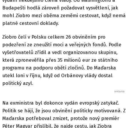
vydání někdejšího člena vlády. Od Washingtonu a
Budapešti hodlá zároveň požadovat vysvětlení, jak
mohl Ziobro mezi oběma zeměmi cestovat, když nemá
platné cestovní doklady.
Ziobro čelí v Polsku celkem 26 obviněním pro
podezření ze zneužití moci a veřejných fondů. Podle
vyšetřovatelů zřídil a vedl organizovanou skupinu,
která zpronevěřila přes 35 milionů eur ze státního
programu na podporu obětí zločinů. Do Maďarska
utekl loni v říjnu, když od Orbánovy vlády dostal
politický azyl.
Na exministra byl dokonce vydán evropský zatykač.
Politik se hájí, že jsou obvinění politicky motivovaná. Z
Maďarska potřeboval zmizet, protože nový premiér
Péter Magyar přislíbil, že najde cestu, jak Ziobra