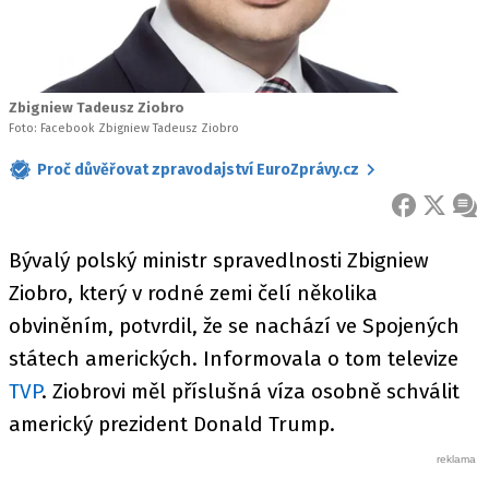
Zbigniew Tadeusz Ziobro
Foto: Facebook Zbigniew Tadeusz Ziobro
Proč důvěřovat zpravodajství EuroZprávy.cz
FACEBOOK
X
ZPR
Bývalý polský ministr spravedlnosti Zbigniew
Ziobro, který v rodné zemi čelí několika
obviněním, potvrdil, že se nachází ve Spojených
státech amerických. Informovala o tom televize
TVP
. Ziobrovi měl příslušná víza osobně schválit
americký prezident Donald Trump.