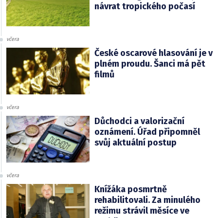
návrat tropického počasí
včera
České oscarové hlasování je v
plném proudu. Šanci má pět
filmů
včera
Důchodci a valorizační
oznámení. Úřad připomněl
svůj aktuální postup
včera
Knížáka posmrtně
rehabilitovali. Za minulého
režimu strávil měsíce ve