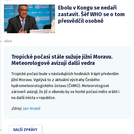
Ebolu v Kongu se nedaří
zastavit. Šéf WHO se o tom
přesvědčil osobně
včera
Tropické počasí stále sužuje jižní Moravu.
Meteorologové avizují další vedra
Tropické počasí bude v následujících hodinách trápit především
jižní Moravu. Vyplývá to z aktuální výstrahy Českého
hydrometeorologického ústavu (ČHMÚ). Meteorologové
zároveň avizují, že již o víkendu by se horké počasí mělo vrátit i
na další místa v republice.
Zdroj:
Jan Hrabě
DALŠÍ ZPRÁVY