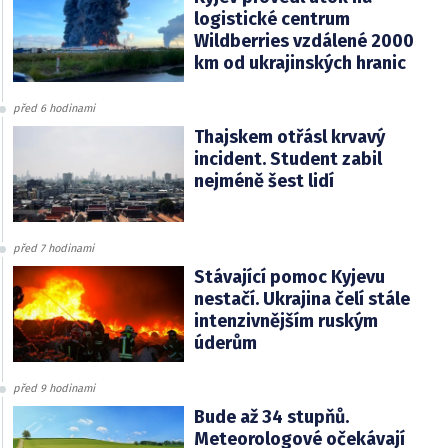
logistické centrum
Wildberries vzdálené 2000
km od ukrajinských hranic
před 6 hodinami
Thajskem otřásl krvavý
incident. Student zabil
nejméně šest lidí
před 7 hodinami
Stávající pomoc Kyjevu
nestačí. Ukrajina čelí stále
intenzivnějším ruským
úderům
před 9 hodinami
Bude až 34 stupňů.
Meteorologové očekávají