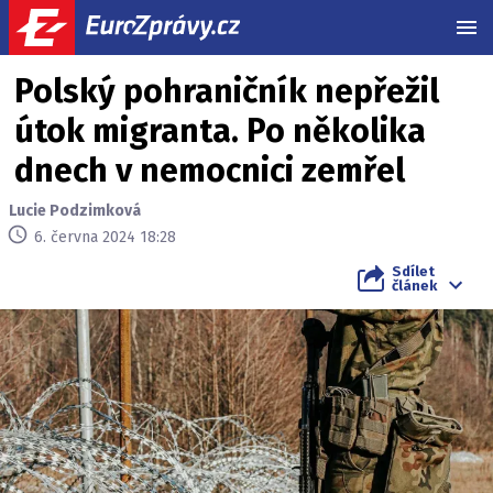
MEN
Polský pohraničník nepřežil
útok migranta. Po několika
dnech v nemocnici zemřel
Lucie Podzimková
6. června 2024 18:28
Sdílet
článek