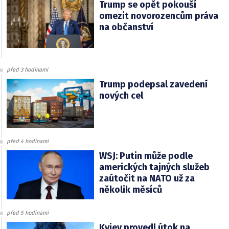
Trump se opět pokouší
omezit novorozencům práva
na občanství
před 3 hodinami
Trump podepsal zavedení
nových cel
před 4 hodinami
WSJ: Putin může podle
amerických tajných služeb
zaútočit na NATO už za
několik měsíců
před 5 hodinami
Kyjev provedl útok na