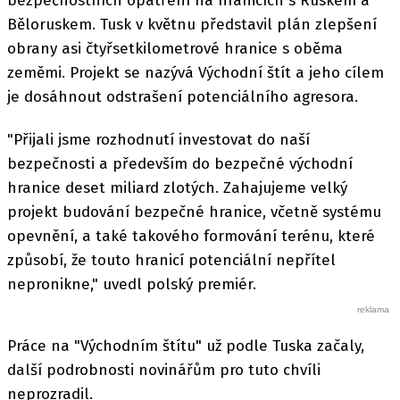
bezpečnostních opatření na hranicích s Ruskem a
Běloruskem. Tusk v květnu představil plán zlepšení
obrany asi čtyřsetkilometrové hranice s oběma
zeměmi. Projekt se nazývá Východní štít a jeho cílem
je dosáhnout odstrašení potenciálního agresora.
"Přijali jsme rozhodnutí investovat do naší
bezpečnosti a především do bezpečné východní
hranice deset miliard zlotých. Zahajujeme velký
projekt budování bezpečné hranice, včetně systému
opevnění, a také takového formování terénu, které
způsobí, že touto hranicí potenciální nepřítel
nepronikne," uvedl polský premiér.
Práce na "Východním štítu" už podle Tuska začaly,
další podrobnosti novinářům pro tuto chvíli
neprozradil.