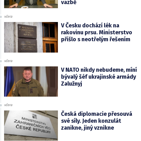
vazbě
včera
V Česku dochází lék na
rakovinu prsu. Ministerstvo
přišlo s neotřelým řešením
včera
V NATO nikdy nebudeme, míní
bývalý šéf ukrajinské armády
Zalužnyj
včera
Česká diplomacie přesouvá
své síly. Jeden konzulát
zanikne, jiný vznikne