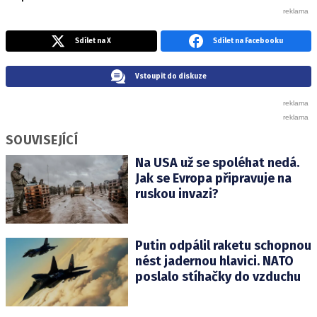
Sdílet na X
Sdílet na Facebooku
Vstoupit do diskuze
SOUVISEJÍCÍ
Na USA už se spoléhat nedá.
Jak se Evropa připravuje na
ruskou invazi?
Putin odpálil raketu schopnou
nést jadernou hlavici. NATO
poslalo stíhačky do vzduchu