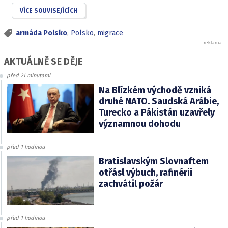
VÍCE SOUVISEJÍCÍCH
armáda Polsko
,
Polsko
,
migrace
AKTUÁLNĚ SE DĚJE
před 21 minutami
Na Blízkém východě vzniká
druhé NATO. Saudská Arábie,
Turecko a Pákistán uzavřely
významnou dohodu
před 1 hodinou
Bratislavským Slovnaftem
otřásl výbuch, rafinérii
zachvátil požár
před 1 hodinou