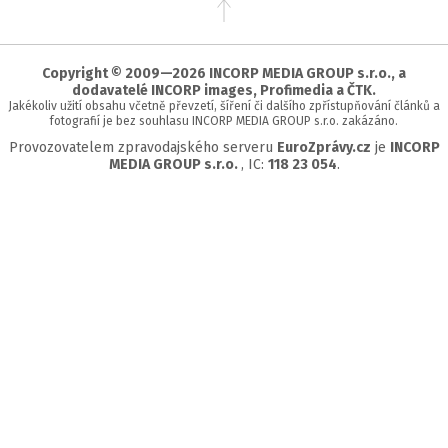
na
začátek
stránky
Copyright © 2009—2026 INCORP MEDIA GROUP s.r.o., a
dodavatelé INCORP images, Profimedia a ČTK.
Jakékoliv užití obsahu včetně převzetí, šíření či dalšího zpřístupňování článků a
fotografií je bez souhlasu INCORP MEDIA GROUP s.r.o. zakázáno.
Provozovatelem zpravodajského serveru
EuroZprávy.cz
je
INCORP
MEDIA GROUP s.r.o.
, IC:
118 23 054
.