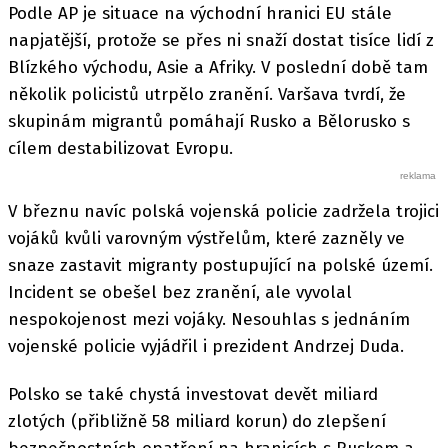
Podle AP je situace na východní hranici EU stále
napjatější, protože se přes ni snaží dostat tisíce lidí z
Blízkého východu, Asie a Afriky. V poslední době tam
několik policistů utrpělo zranění. Varšava tvrdí, že
skupinám migrantů pomáhají Rusko a Bělorusko s
cílem destabilizovat Evropu.
V březnu navíc polská vojenská policie zadržela trojici
vojáků kvůli varovným výstřelům, které zazněly ve
snaze zastavit migranty postupující na polské území.
Incident se obešel bez zranění, ale vyvolal
nespokojenost mezi vojáky. Nesouhlas s jednáním
vojenské policie vyjádřil i prezident Andrzej Duda.
Polsko se také chystá investovat devět miliard
zlotých (přibližně 58 miliard korun) do zlepšení