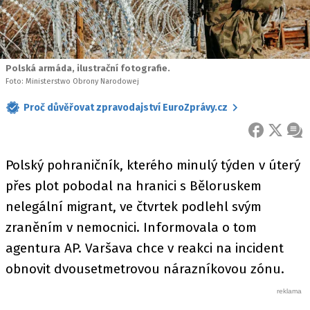
Polská armáda, ilustrační fotografie.
Foto: Ministerstwo Obrony Narodowej
Proč důvěřovat zpravodajství EuroZprávy.cz
FACEBOOK
X
ZPR
Polský pohraničník, kterého minulý týden v úterý
přes plot pobodal na hranici s Běloruskem
nelegální migrant, ve čtvrtek podlehl svým
zraněním v nemocnici. Informovala o tom
agentura AP. Varšava chce v reakci na incident
obnovit dvousetmetrovou nárazníkovou zónu.