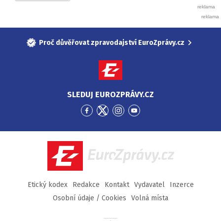
Proč důvěřovat zpravodajství EuroZprávy.cz
SLEDUJ EUROZPRÁVY.CZ
Přejít
Přejít
Přejít
Přejít
na
na
na
na
Facebook
Twitter
Instagram
YouTube
EuroZprávy.cz
Etický kodex
Redakce
Kontakt
Vydavatel
Inzerce
Osobní údaje / Cookies
Volná místa
Přejít