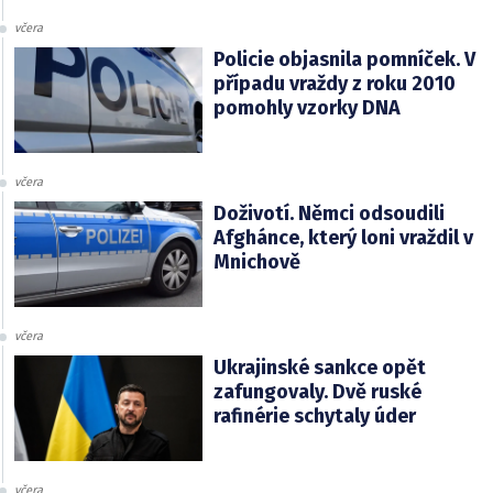
včera
Policie objasnila pomníček. V
případu vraždy z roku 2010
pomohly vzorky DNA
včera
Doživotí. Němci odsoudili
Afghánce, který loni vraždil v
Mnichově
včera
Ukrajinské sankce opět
zafungovaly. Dvě ruské
rafinérie schytaly úder
včera