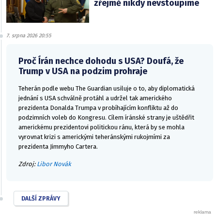
zřejmě nikdy nevstoupíme
7. srpna 2026 20:55
Proč Írán nechce dohodu s USA? Doufá, že
Trump v USA na podzim prohraje
Teherán podle webu The Guardian usiluje o to, aby diplomatická
jednání s USA schválně protáhl a udržel tak amerického
prezidenta Donalda Trumpa v probíhajícím konfliktu až do
podzimních voleb do Kongresu. Cílem íránské strany je uštědřit
americkému prezidentovi politickou ránu, která by se mohla
vyrovnat krizi s americkými teheránskými rukojmími za
prezidenta Jimmyho Cartera.
Zdroj:
Libor Novák
DALŠÍ ZPRÁVY