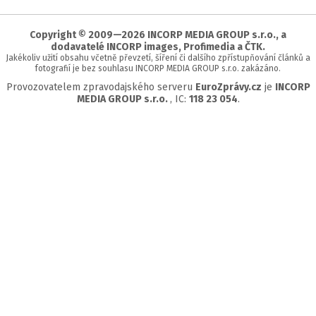
začátek
stránky
Copyright © 2009—2026 INCORP MEDIA GROUP s.r.o., a
dodavatelé INCORP images, Profimedia a ČTK.
Jakékoliv užití obsahu včetně převzetí, šíření či dalšího zpřístupňování článků a
fotografií je bez souhlasu INCORP MEDIA GROUP s.r.o. zakázáno.
Provozovatelem zpravodajského serveru
EuroZprávy.cz
je
INCORP
MEDIA GROUP s.r.o.
, IC:
118 23 054
.