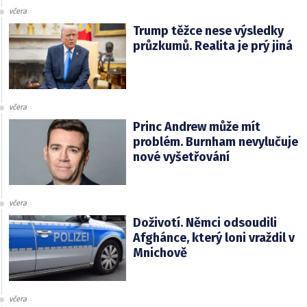
včera
Trump těžce nese výsledky
průzkumů. Realita je prý jiná
včera
Princ Andrew může mít
problém. Burnham nevylučuje
nové vyšetřování
včera
Doživotí. Němci odsoudili
Afghánce, který loni vraždil v
Mnichově
včera