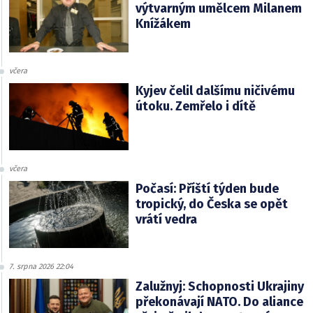
výtvarným umělcem Milanem
Knížákem
včera
Kyjev čelil dalšímu ničivému
útoku. Zemřelo i dítě
včera
Počasí: Příští týden bude
tropický, do Česka se opět
vrátí vedra
7. srpna 2026 22:04
Zalužnyj: Schopnosti Ukrajiny
překonávají NATO. Do aliance