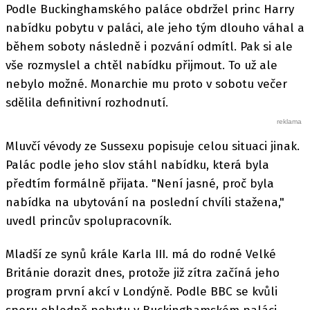
Podle Buckinghamského paláce obdržel princ Harry
nabídku pobytu v paláci, ale jeho tým dlouho váhal a
během soboty následně i pozvání odmítl. Pak si ale
vše rozmyslel a chtěl nabídku přijmout. To už ale
nebylo možné. Monarchie mu proto v sobotu večer
sdělila definitivní rozhodnutí.
Mluvčí vévody ze Sussexu popisuje celou situaci jinak.
Palác podle jeho slov stáhl nabídku, která byla
předtím formálně přijata. "Není jasné, proč byla
nabídka na ubytování na poslední chvíli stažena,"
uvedl princův spolupracovník.
Mladší ze synů krále Karla III. má do rodné Velké
Británie dorazit dnes, protože již zítra začíná jeho
program první akcí v Londýně. Podle BBC se kvůli