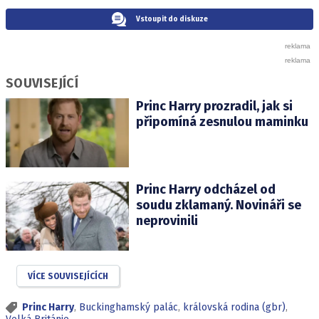
Vstoupit do diskuze
SOUVISEJÍCÍ
Princ Harry prozradil, jak si
připomíná zesnulou maminku
Princ Harry odcházel od
soudu zklamaný. Novináři se
neprovinili
VÍCE SOUVISEJÍCÍCH
Princ Harry
,
Buckinghamský palác
,
královská rodina (gbr)
,