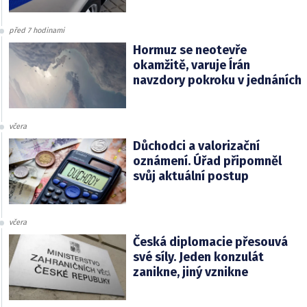
před 7 hodinami
Hormuz se neotevře
okamžitě, varuje Írán
navzdory pokroku v jednáních
včera
Důchodci a valorizační
oznámení. Úřad připomněl
svůj aktuální postup
včera
Česká diplomacie přesouvá
své síly. Jeden konzulát
zanikne, jiný vznikne