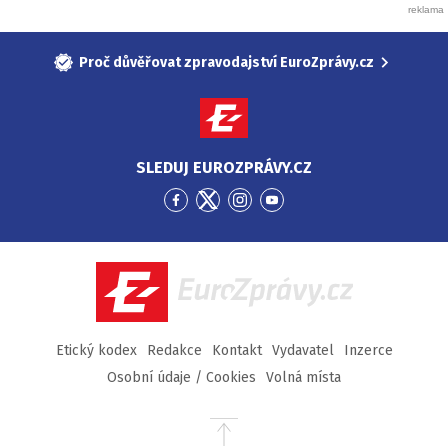
Proč důvěřovat zpravodajství EuroZprávy.cz
SLEDUJ EUROZPRÁVY.CZ
Přejít
Přejít
Přejít
Přejít
na
na
na
na
Facebook
Twitter
Instagram
YouTube
EuroZprávy.cz
Etický kodex
Redakce
Kontakt
Vydavatel
Inzerce
Osobní údaje / Cookies
Volná místa
Přejít
na