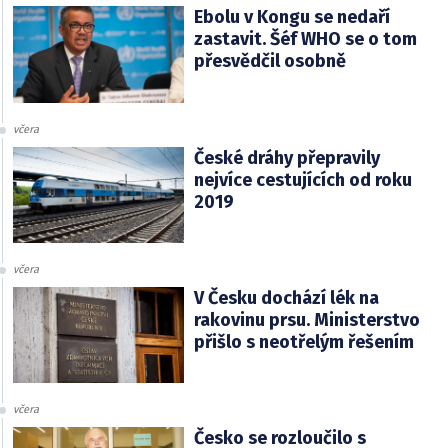
Ebolu v Kongu se nedaří
zastavit. Šéf WHO se o tom
přesvědčil osobně
včera
České dráhy přepravily
nejvíce cestujících od roku
2019
včera
V Česku dochází lék na
rakovinu prsu. Ministerstvo
přišlo s neotřelým řešením
včera
Česko se rozloučilo s