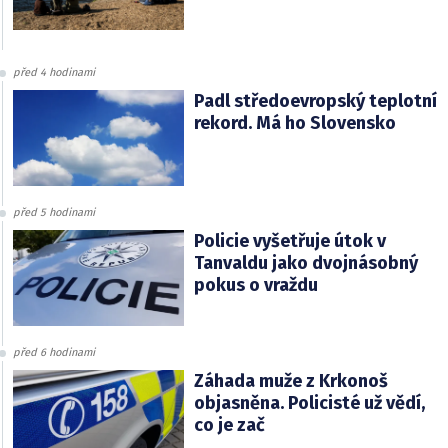
před 4 hodinami
Padl středoevropský teplotní
rekord. Má ho Slovensko
před 5 hodinami
Policie vyšetřuje útok v
Tanvaldu jako dvojnásobný
pokus o vraždu
před 6 hodinami
Záhada muže z Krkonoš
objasněna. Policisté už vědí,
co je zač