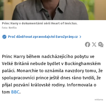
Princ Harry v dokumentární sérii Heart of Invictus.
Foto: Netflix
Proč důvěřovat zpravodajství EuroZprávy.cz
FACEBOOK
X
ZPR
Princ Harry během nadcházejícího pobytu ve
Velké Británii nebude bydlet v Buckinghamském
paláci. Monarchie to oznámila navzdory tomu, že
spolupracovníci prince ještě dnes ráno tvrdili, že
přijal pozvání královské rodiny. Informovala o
tom
BBC
.