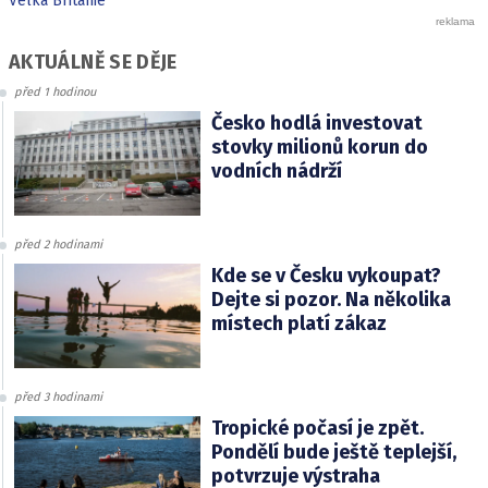
Velká Británie
AKTUÁLNĚ SE DĚJE
před 1 hodinou
Česko hodlá investovat
stovky milionů korun do
vodních nádrží
před 2 hodinami
Kde se v Česku vykoupat?
Dejte si pozor. Na několika
místech platí zákaz
před 3 hodinami
Tropické počasí je zpět.
Pondělí bude ještě teplejší,
potvrzuje výstraha