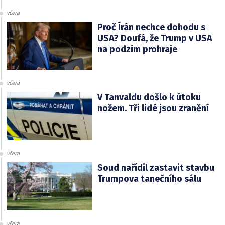
včera
Proč Írán nechce dohodu s
USA? Doufá, že Trump v USA
na podzim prohraje
včera
V Tanvaldu došlo k útoku
nožem. Tři lidé jsou zranění
včera
Soud nařídil zastavit stavbu
Trumpova tanečního sálu
včera