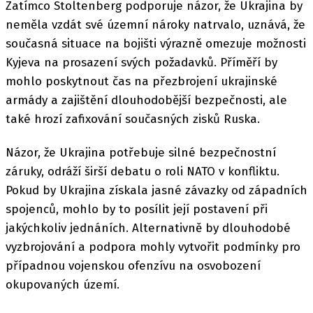
Zatímco Stoltenberg podporuje názor, že Ukrajina by
neměla vzdát své územní nároky natrvalo, uznává, že
současná situace na bojišti výrazně omezuje možnosti
Kyjeva na prosazení svých požadavků. Příměří by
mohlo poskytnout čas na přezbrojení ukrajinské
armády a zajištění dlouhodobější bezpečnosti, ale
také hrozí zafixování současných zisků Ruska.
Názor, že Ukrajina potřebuje silné bezpečnostní
záruky, odráží širší debatu o roli NATO v konfliktu.
Pokud by Ukrajina získala jasné závazky od západních
spojenců, mohlo by to posílit její postavení při
jakýchkoliv jednáních. Alternativně by dlouhodobé
vyzbrojování a podpora mohly vytvořit podmínky pro
případnou vojenskou ofenzívu na osvobození
okupovaných území.