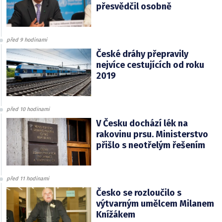
přesvědčil osobně
před 9 hodinami
České dráhy přepravily
nejvíce cestujících od roku
2019
před 10 hodinami
V Česku dochází lék na
rakovinu prsu. Ministerstvo
přišlo s neotřelým řešením
před 11 hodinami
Česko se rozloučilo s
výtvarným umělcem Milanem
Knížákem