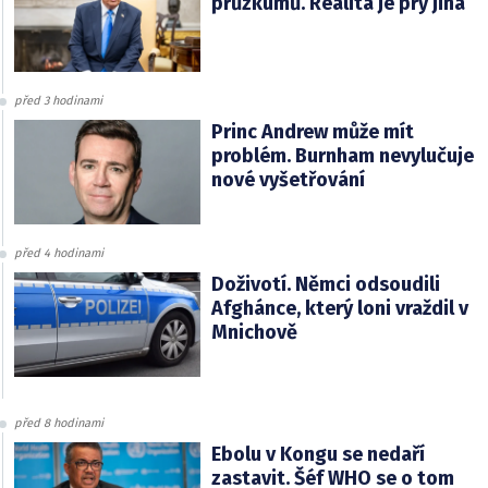
průzkumů. Realita je prý jiná
před 3 hodinami
Princ Andrew může mít
problém. Burnham nevylučuje
nové vyšetřování
před 4 hodinami
Doživotí. Němci odsoudili
Afghánce, který loni vraždil v
Mnichově
před 8 hodinami
Ebolu v Kongu se nedaří
zastavit. Šéf WHO se o tom