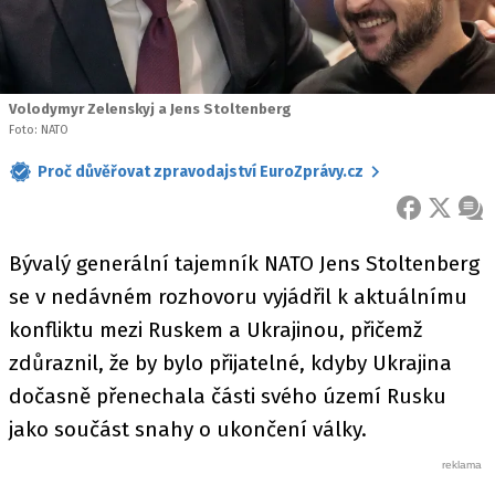
Volodymyr Zelenskyj a Jens Stoltenberg
Foto: NATO
Proč důvěřovat zpravodajství EuroZprávy.cz
FACEBOOK
X
ZPR
Bývalý generální tajemník NATO Jens Stoltenberg
se v nedávném rozhovoru vyjádřil k aktuálnímu
konfliktu mezi Ruskem a Ukrajinou, přičemž
zdůraznil, že by bylo přijatelné, kdyby Ukrajina
dočasně přenechala části svého území Rusku
jako součást snahy o ukončení války.