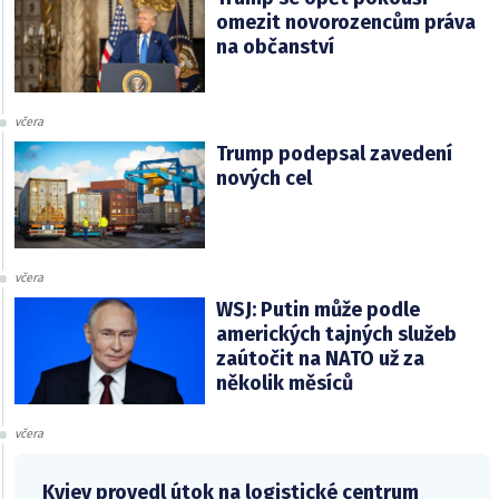
omezit novorozencům práva
na občanství
včera
Trump podepsal zavedení
nových cel
včera
WSJ: Putin může podle
amerických tajných služeb
zaútočit na NATO už za
několik měsíců
včera
Kyjev provedl útok na logistické centrum