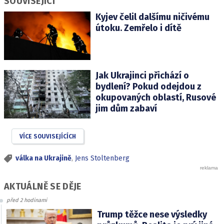
SOUVISEJÍCÍ
Kyjev čelil dalšímu ničivému
útoku. Zemřelo i dítě
Jak Ukrajinci přichází o
bydlení? Pokud odejdou z
okupovaných oblastí, Rusové
jim dům zabaví
VÍCE SOUVISEJÍCÍCH
válka na Ukrajině
,
Jens Stoltenberg
AKTUÁLNĚ SE DĚJE
před 2 hodinami
Trump těžce nese výsledky