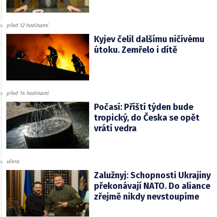
před 12 hodinami
Kyjev čelil dalšímu ničivému
útoku. Zemřelo i dítě
před 14 hodinami
Počasí: Příští týden bude
tropický, do Česka se opět
vrátí vedra
včera
Zalužnyj: Schopnosti Ukrajiny
překonávají NATO. Do aliance
zřejmě nikdy nevstoupíme