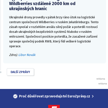
Wildberries vzdálené 2000 km od
ukrajinských hranic
Ukrajinské drony provedly v pátek brzy ráno útok na logistické
centrum společnosti Wildberries v ruském Jekatěrinburgu. Tento
zásah vyvolal v rozlehlém areálu silný požár a potvrdil rostoucí
dosah ukrajinských bezpilotních systémů hluboko v ruském
vnitrozemí. Společnost posléze potvrdila, že zasažené zařízení
spravuje společný podnik RWB, který řídí veškeré logistické
operace.
Zdroj:
Libor Novák
DALŠÍ ZPRÁVY
Proč důvěřovat zpravodajství EuroZprávy.cz