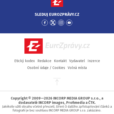
SLEDUJ EUROZPRÁVY.CZ
Přejít
Přejít
Přejít
Přejít
na
na
na
na
Facebook
Twitter
Instagram
YouTube
EuroZprávy.cz
Etický kodex
Redakce
Kontakt
Vydavatel
Inzerce
Osobní údaje / Cookies
Volná místa
Přejít
na
začátek
stránky
Copyright © 2009—2026 INCORP MEDIA GROUP s.r.o., a
dodavatelé INCORP images, Profimedia a ČTK.
Jakékoliv užití obsahu včetně převzetí, šíření či dalšího zpřístupňování článků a
fotografií je bez souhlasu INCORP MEDIA GROUP s.r.o. zakázáno.