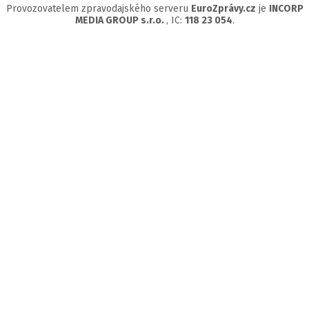
Provozovatelem zpravodajského serveru
EuroZprávy.cz
je
INCORP
MEDIA GROUP s.r.o.
, IC:
118 23 054
.