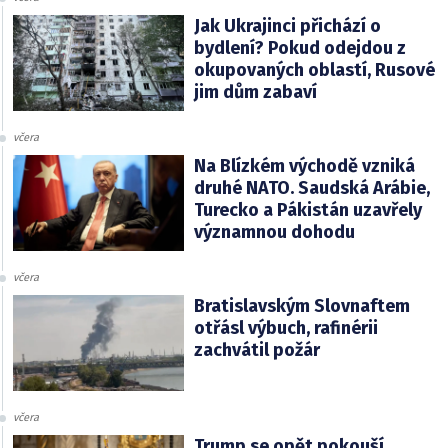
Jak Ukrajinci přichází o
bydlení? Pokud odejdou z
okupovaných oblastí, Rusové
jim dům zabaví
včera
Na Blízkém východě vzniká
druhé NATO. Saudská Arábie,
Turecko a Pákistán uzavřely
významnou dohodu
včera
Bratislavským Slovnaftem
otřásl výbuch, rafinérii
zachvátil požár
včera
Trump se opět pokouší