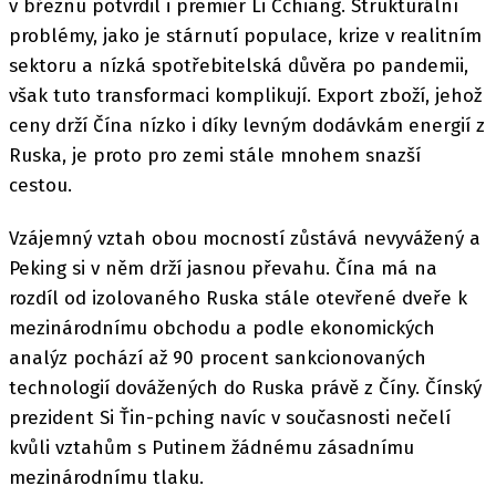
v březnu potvrdil i premiér Li Čchiang. Strukturální
problémy, jako je stárnutí populace, krize v realitním
sektoru a nízká spotřebitelská důvěra po pandemii,
však tuto transformaci komplikují. Export zboží, jehož
ceny drží Čína nízko i díky levným dodávkám energií z
Ruska, je proto pro zemi stále mnohem snazší
cestou.
Vzájemný vztah obou mocností zůstává nevyvážený a
Peking si v něm drží jasnou převahu. Čína má na
rozdíl od izolovaného Ruska stále otevřené dveře k
mezinárodnímu obchodu a podle ekonomických
analýz pochází až 90 procent sankcionovaných
technologií dovážených do Ruska právě z Číny. Čínský
prezident Si Ťin-pching navíc v současnosti nečelí
kvůli vztahům s Putinem žádnému zásadnímu
mezinárodnímu tlaku.