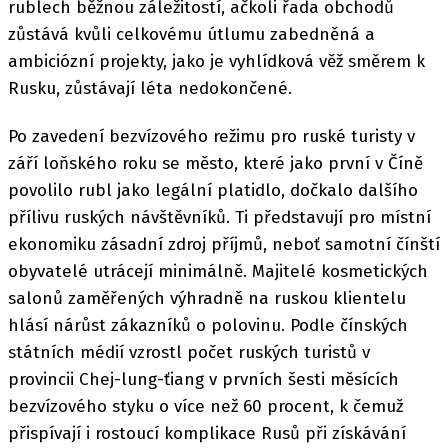
rublech běžnou záležitostí, ačkoli řada obchodů
zůstává kvůli celkovému útlumu zabedněná a
ambiciózní projekty, jako je vyhlídková věž směrem k
Rusku, zůstávají léta nedokončené.
Po zavedení bezvízového režimu pro ruské turisty v
září loňského roku se město, které jako první v Číně
povolilo rubl jako legální platidlo, dočkalo dalšího
přílivu ruských návštěvníků. Ti představují pro místní
ekonomiku zásadní zdroj příjmů, neboť samotní čínští
obyvatelé utrácejí minimálně. Majitelé kosmetických
salonů zaměřených výhradně na ruskou klientelu
hlásí nárůst zákazníků o polovinu. Podle čínských
státních médií vzrostl počet ruských turistů v
provincii Chej-lung-ťiang v prvních šesti měsících
bezvízového styku o více než 60 procent, k čemuž
přispívají i rostoucí komplikace Rusů při získávání