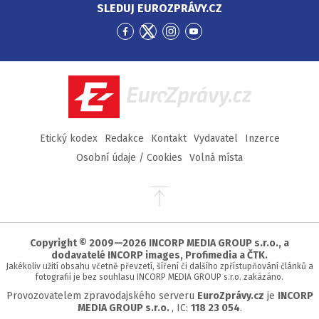
SLEDUJ EUROZPRÁVY.CZ
Přejít
Přejít
Přejít
Přejít
na
na
na
na
Facebook
Twitter
Instagram
YouTube
EuroZprávy.cz
Etický kodex
Redakce
Kontakt
Vydavatel
Inzerce
Osobní údaje / Cookies
Volná místa
Přejít
na
začátek
stránky
Copyright © 2009—2026 INCORP MEDIA GROUP s.r.o., a
dodavatelé INCORP images, Profimedia a ČTK.
Jakékoliv užití obsahu včetně převzetí, šíření či dalšího zpřístupňování článků a
fotografií je bez souhlasu INCORP MEDIA GROUP s.r.o. zakázáno.
Provozovatelem zpravodajského serveru
EuroZprávy.cz
je
INCORP
MEDIA GROUP s.r.o.
, IC:
118 23 054
.