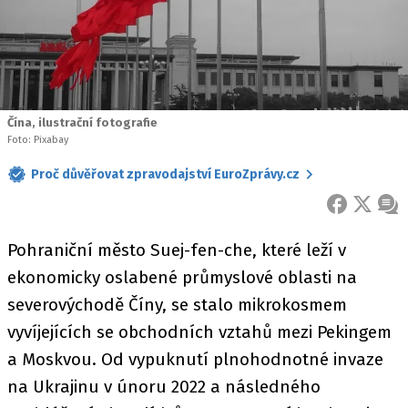
Čína, ilustrační fotografie
Foto: Pixabay
Proč důvěřovat zpravodajství EuroZprávy.cz
FACEBOOK
X
ZPR
Pohraniční město Suej-fen-che, které leží v
ekonomicky oslabené průmyslové oblasti na
severovýchodě Číny, se stalo mikrokosmem
vyvíjejících se obchodních vztahů mezi Pekingem
a Moskvou. Od vypuknutí plnohodnotné invaze
na Ukrajinu v únoru 2022 a následného