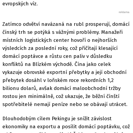
evropských víz.
Zatímco odvětví navázaná na rubl prosperují, domácí
čínský trh se potýká s vážnými problémy. Manažeři
místních logistických center hovoří o nejhorších
výsledcích za poslední roky, což přičítají klesající
domácí poptávce a růstu cen paliv v důsledku
konfliktů na Blízkém východě. Čína jako celek
vykazuje obrovské exportní přebytky a její obchodní
přebytek dosáhl v loňském roce rekordních 1,2
bilionu dolarů, avšak domácí maloobchodní tržby
rostou jen minimálně, což ukazuje, že běžní čínští
spotřebitelé nemají peníze nebo se obávají utrácet.
Dlouhodobým cílem Pekingu je snížit závislost
ekonomiky na exportu a posílit domácí poptávku, což