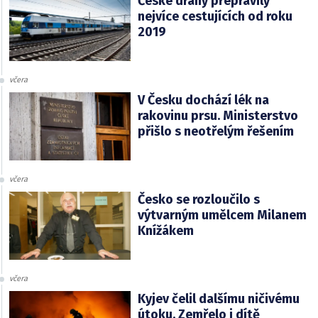
České dráhy přepravily
nejvíce cestujících od roku
2019
včera
V Česku dochází lék na
rakovinu prsu. Ministerstvo
přišlo s neotřelým řešením
včera
Česko se rozloučilo s
výtvarným umělcem Milanem
Knížákem
včera
Kyjev čelil dalšímu ničivému
útoku. Zemřelo i dítě