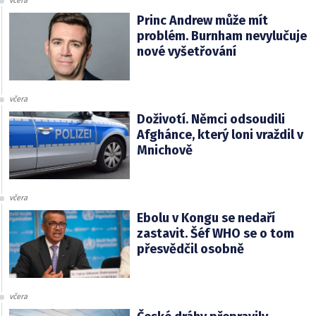
včera
Princ Andrew může mít
problém. Burnham nevylučuje
nové vyšetřování
včera
Doživotí. Němci odsoudili
Afghánce, který loni vraždil v
Mnichově
včera
Ebolu v Kongu se nedaří
zastavit. Šéf WHO se o tom
přesvědčil osobně
včera