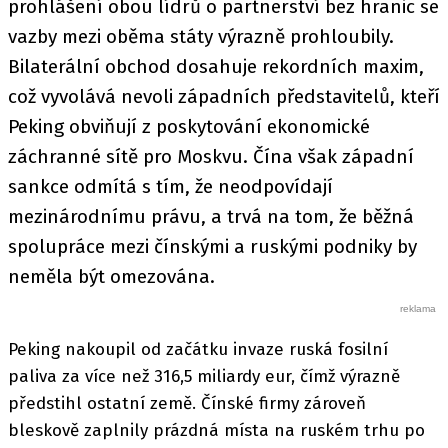
prohlášení obou lídrů o partnerství bez hranic se
vazby mezi oběma státy výrazně prohloubily.
Bilaterální obchod dosahuje rekordních maxim,
což vyvolává nevoli západních představitelů, kteří
Peking obviňují z poskytování ekonomické
záchranné sítě pro Moskvu. Čína však západní
sankce odmítá s tím, že neodpovídají
mezinárodnímu právu, a trvá na tom, že běžná
spolupráce mezi čínskými a ruskými podniky by
neměla být omezována.
Peking nakoupil od začátku invaze ruská fosilní
paliva za více než 316,5 miliardy eur, čímž výrazně
předstihl ostatní země. Čínské firmy zároveň
bleskově zaplnily prázdná místa na ruském trhu po