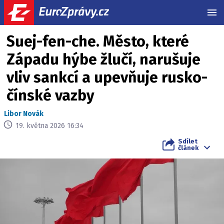
MEN
Suej-fen-che. Město, které
Západu hýbe žlučí, narušuje
vliv sankcí a upevňuje rusko-
čínské vazby
Libor Novák
19. května 2026 16:34
Sdílet
článek