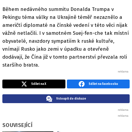
Během nedávného summitu Donalda Trumpa v
Pekingu téma války na Ukrajině téměř nezaznělo a
američtí diplomaté na čínské vedení v této věci nijak
vážně netlačili. I v samotném Suej-fen-che tak místní
obyvatelé, navzdory sympatiím k ruské kultuře,
vnímají Rusko jako zemi v úpadku a otevřeně
dodávají, že Čína již v tomto partnerství převzala roli
staršího bratra.
Sdílet na X
Sdílet na Facebooku
Vstoupit do diskuze
SOUVISEJÍCÍ