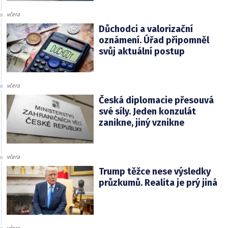
včera
Důchodci a valorizační
oznámení. Úřad připomněl
svůj aktuální postup
včera
Česká diplomacie přesouvá
své síly. Jeden konzulát
zanikne, jiný vznikne
včera
Trump těžce nese výsledky
průzkumů. Realita je prý jiná