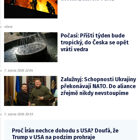
včera
Počasí: Příští týden bude
tropický, do Česka se opět
vrátí vedra
7. srpna 2026 22:04
Zalužnyj: Schopnosti Ukrajiny
překonávají NATO. Do aliance
zřejmě nikdy nevstoupíme
7. srpna 2026 20:55
Proč Írán nechce dohodu s USA? Doufá, že
Trump v USA na podzim prohraje