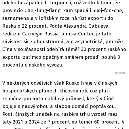
odchodu západních korporací, což vedlo k tomu, že
provincie Chej-lung-ťiang, kam spadá i Suej-fen-che,
zaznamenala v loňském roce nárůst exportu do
Ruska o 22 procent. Podle Alexandra Gabueva,
ředitele Carnegie Russia Eurasia Center, je tato
závislost sice oboustranná, ale asymetrická, protože
Čína v současnosti odebírá téměř 30 procent ruského
exportu, zatímco opačným směrem proudí pouhá 3
procenta čínského vývozu.
V některých odvětvích však Rusko hraje v čínských
hospodářských plánech klíčovou roli, což platí
zejména pro automobilový průmysl, který v Číně
bojuje s nadvýrobou a slabou domácí poptávkou.
Podíl čínských značek na ruském trhu vzrostl mezi
lety 2021 a 2024 ze 7 procent na téměř 60 procent. V