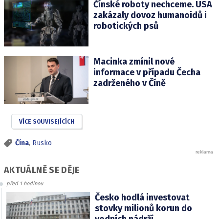
Čínské roboty nechceme. USA
zakázaly dovoz humanoidů i
robotických psů
Macinka zmínil nové
informace v případu Čecha
zadrženého v Číně
VÍCE SOUVISEJÍCÍCH
Čína
,
Rusko
AKTUÁLNĚ SE DĚJE
před 1 hodinou
Česko hodlá investovat
stovky milionů korun do