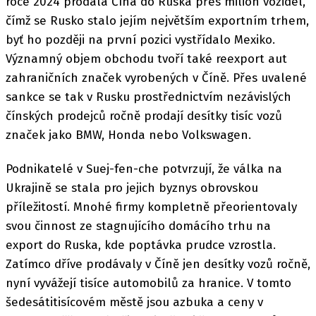
roce 2024 prodala Čína do Ruska přes milion vozidel,
čímž se Rusko stalo jejím největším exportním trhem,
byť ho později na první pozici vystřídalo Mexiko.
Významný objem obchodu tvoří také reexport aut
zahraničních značek vyrobených v Číně. Přes uvalené
sankce se tak v Rusku prostřednictvím nezávislých
čínských prodejců ročně prodají desítky tisíc vozů
značek jako BMW, Honda nebo Volkswagen.
Podnikatelé v Suej-fen-che potvrzují, že válka na
Ukrajině se stala pro jejich byznys obrovskou
příležitostí. Mnohé firmy kompletně přeorientovaly
svou činnost ze stagnujícího domácího trhu na
export do Ruska, kde poptávka prudce vzrostla.
Zatímco dříve prodávaly v Číně jen desítky vozů ročně,
nyní vyvážejí tisíce automobilů za hranice. V tomto
šedesátitisícovém městě jsou azbuka a ceny v