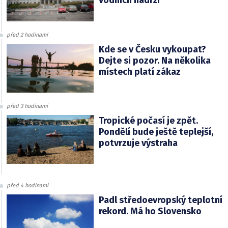
vodních nádrží
před 2 hodinami
Kde se v Česku vykoupat?
Dejte si pozor. Na několika
místech platí zákaz
před 3 hodinami
Tropické počasí je zpět.
Pondělí bude ještě teplejší,
potvrzuje výstraha
před 4 hodinami
Padl středoevropský teplotní
rekord. Má ho Slovensko