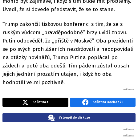
mohlo být zajímavé, i když s tím bude mít problémy.
Uvedl, že si dovede představit, že se to stane.
Trump zakončil tiskovou konferenci s tím, že se s
ruským vůdcem „pravděpodobně“ brzy uvidí znovu.
Putin odpověděl, že „příště v Moskvě“. Oba prezidenti
se po svých prohlášeních nezdržovali a neodpovídali
na otázky novinářů, Trump Putina poplácal po
zádech a poté oba odešli. Tím pádem zůstal obsah
jejich jednání prozatím utajen, i když ho oba
hodnotili velmi pozitivně.
Sdílet na X
Sdílet na Facebooku
Vstoupit do diskuze