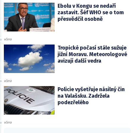
Ebolu v Kongu se nedaří
zastavit. Šéf WHO se o tom
přesvědčil osobně
včera
Tropické počasí stále sužuje
jižní Moravu. Meteorologové
avizují další vedra
včera
Policie vyšetřuje násilný čin
na Valašsku. Zadržela
podezřelého
včera