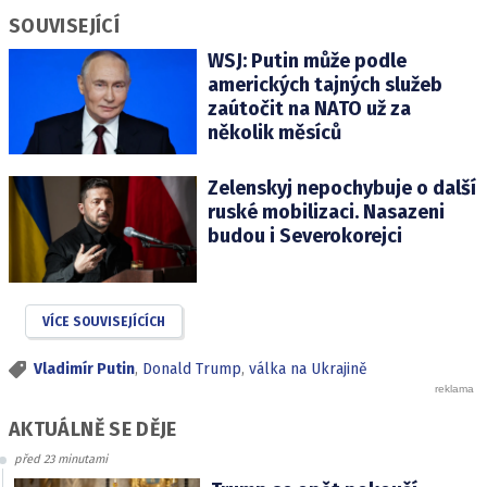
SOUVISEJÍCÍ
WSJ: Putin může podle
amerických tajných služeb
zaútočit na NATO už za
několik měsíců
Zelenskyj nepochybuje o další
ruské mobilizaci. Nasazeni
budou i Severokorejci
VÍCE SOUVISEJÍCÍCH
Vladimír Putin
,
Donald Trump
,
válka na Ukrajině
AKTUÁLNĚ SE DĚJE
před 23 minutami