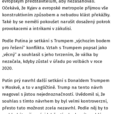
evropským představitelům, aby nezasahovali.
Očekává, že Kyjev a evropské metropole přijmou vše
konstruktivním způsobem a nebudou klást překážky.
Také by se neměli pokoušet narušit dosažený pokrok
provokacemi a intrikami v zákulisí.
Podle Putina je setkání s Trumpem „výchozím bodem
pro řešení“ konfliktu. Vztah s Trumpem popsal jako
„věcný“ a souhlasil s jeho tvrzením, že válka by
nezačala, kdyby zůstal v úřadu po volbách v roce
2020.
Putin prý navrhl další setkání s Donaldem Trumpem
v Moskvě, a to v angličtině. Trump na tento návrh
reagoval s jistou nejednoznačností. Uvědomil si, že
souhlas s tímto návrhem by byl velmi kontroverzní,
přesto tuto možnost zcela nezavrhl. Podle něj by to