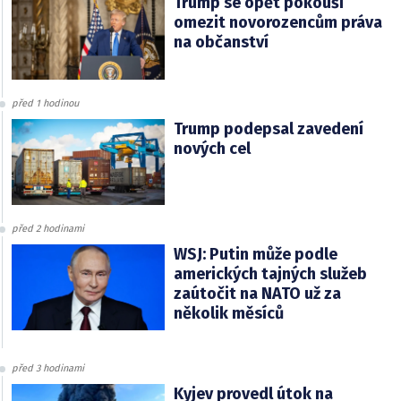
Trump se opět pokouší
omezit novorozencům práva
na občanství
před 1 hodinou
Trump podepsal zavedení
nových cel
před 2 hodinami
WSJ: Putin může podle
amerických tajných služeb
zaútočit na NATO už za
několik měsíců
před 3 hodinami
Kyjev provedl útok na