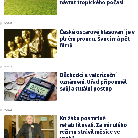
návrat tropického počasí
včera
České oscarové hlasování je v
plném proudu. Šanci má pět
filmů
včera
Důchodci a valorizační
oznámení. Úřad připomněl
svůj aktuální postup
včera
Knížáka posmrtně
rehabilitovali. Za minulého
režimu strávil měsíce ve