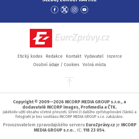
Přejít
Přejít
Přejít
Přejít
na
na
na
na
Facebook
Twitter
Instagram
YouTube
EuroZprávy.cz
Etický kodex
Redakce
Kontakt
Vydavatel
Inzerce
Osobní údaje / Cookies
Volná místa
Přejít
na
začátek
stránky
Copyright © 2009—2026 INCORP MEDIA GROUP s.r.o., a
dodavatelé INCORP images, Profimedia a ČTK.
Jakékoliv užití obsahu včetně převzetí, šíření či dalšího zpřístupňování článků a
fotografií je bez souhlasu INCORP MEDIA GROUP s.r.o. zakázáno.
Provozovatelem zpravodajského serveru
EuroZprávy.cz
je
INCORP
MEDIA GROUP s.r.o.
, IC:
118 23 054
.