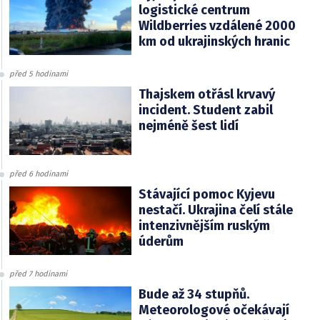
logistické centrum
Wildberries vzdálené 2000
km od ukrajinských hranic
před 5 hodinami
Thajskem otřásl krvavý
incident. Student zabil
nejméně šest lidí
před 6 hodinami
Stávající pomoc Kyjevu
nestačí. Ukrajina čelí stále
intenzivnějším ruským
úderům
před 7 hodinami
Bude až 34 stupňů.
Meteorologové očekávají