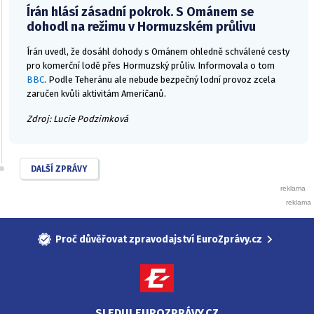
Írán hlásí zásadní pokrok. S Ománem se
dohodl na režimu v Hormuzském průlivu
Írán uvedl, že dosáhl dohody s Ománem ohledně schválené cesty
pro komerční lodě přes Hormuzský průliv. Informovala o tom
BBC
. Podle Teheránu ale nebude bezpečný lodní provoz zcela
zaručen kvůli aktivitám Američanů.
Zdroj: Lucie Podzimková
DALŠÍ ZPRÁVY
Proč důvěřovat zpravodajství EuroZprávy.cz
SLEDUJ EUROZPRÁVY.CZ