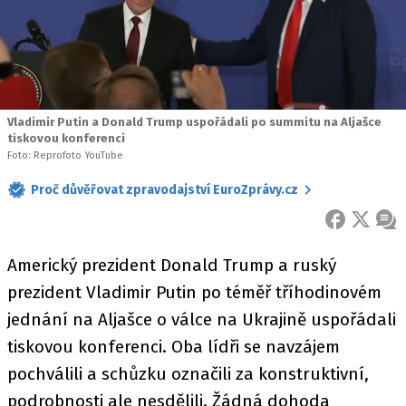
Vladimir Putin a Donald Trump uspořádali po summitu na Aljašce
tiskovou konferenci
Foto: Reprofoto YouTube
Proč důvěřovat zpravodajství EuroZprávy.cz
FACEBOOK
X
ZPR
Americký prezident Donald Trump a ruský
prezident Vladimir Putin po téměř tříhodinovém
jednání na Aljašce o válce na Ukrajině uspořádali
tiskovou konferenci. Oba lídři se navzájem
pochválili a schůzku označili za konstruktivní,
podrobnosti ale nesdělili. Žádná dohoda