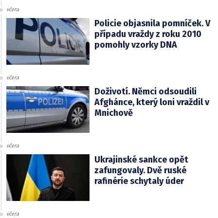
včera
Policie objasnila pomníček. V
případu vraždy z roku 2010
pomohly vzorky DNA
včera
Doživotí. Němci odsoudili
Afghánce, který loni vraždil v
Mnichově
včera
Ukrajinské sankce opět
zafungovaly. Dvě ruské
rafinérie schytaly úder
včera