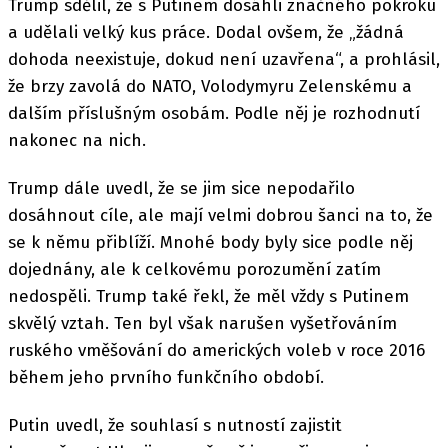
Trump sdělil, že s Putinem dosáhli značného pokroku
a udělali velký kus práce. Dodal ovšem, že „žádná
dohoda neexistuje, dokud není uzavřena“, a prohlásil,
že brzy zavolá do NATO, Volodymyru Zelenskému a
dalším příslušným osobám. Podle něj je rozhodnutí
nakonec na nich.
Trump dále uvedl, že se jim sice nepodařilo
dosáhnout cíle, ale mají velmi dobrou šanci na to, že
se k němu přiblíží. Mnohé body byly sice podle něj
dojednány, ale k celkovému porozumění zatím
nedospěli. Trump také řekl, že měl vždy s Putinem
skvělý vztah. Ten byl však narušen vyšetřováním
ruského vměšování do amerických voleb v roce 2016
během jeho prvního funkčního období.
Putin uvedl, že souhlasí s nutností zajistit