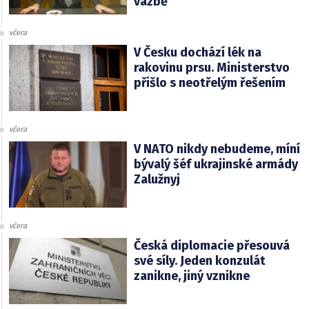
vazbě
včera
V Česku dochází lék na
rakovinu prsu. Ministerstvo
přišlo s neotřelým řešením
včera
V NATO nikdy nebudeme, míní
bývalý šéf ukrajinské armády
Zalužnyj
včera
Česká diplomacie přesouvá
své síly. Jeden konzulát
zanikne, jiný vznikne