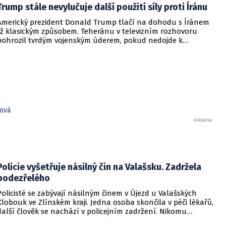
Trump stále nevylučuje další použití síly proti Íránu
najevo, že finální text nepodepsala.
Americký prezident Donald Trump tlačí na dohodu s Íránem
již klasickým způsobem. Teheránu v televizním rozhovoru
pohrozil tvrdým vojenským úderem, pokud nedojde k
otevření Hormuzského průlivu.
iová
Policie vyšetřuje násilný čin na Valašsku. Zadržela
podezřelého
Policisté se zabývají násilným činem v Újezd u Valašských
Klobouk ve Zlínském kraji. Jedna osoba skončila v péči lékařů,
další člověk se nachází v policejním zadržení. Nikomu
nehrozí žádné nebezpečí.