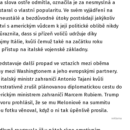
 slova ostře odmítla, označila je za nesmyslná a
staral o vlastní popularitu. Ve svém vyjádření na
neustálé a bezdůvodné útoky postrádají jakýkoliv
tví s americkým vůdcem k její politické oblibě nikdy
raznila, dass si přízeň voličů udržuje díky
ájmy Itálie, kvůli čemuž také na začátku roku
přístup na italské vojenské základny.
ředstavuje další propad ve vztazích mezi oběma
iny mezi Washingtonem a jeho evropskými partnery.
italský ministr zahraničí Antonio Tajani kvůli
trativně zrušil plánovanou diplomatickou cestu do
merickým ministrem zahraničí Marcem Rubiem. Trump
ovoru prohlásil, že se mu Meloniové na summitu
ou fotku věnoval, když o ni tak úpěnlivě prosila.