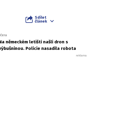
Sdílet
článek
včera
Na německém letišti našli dron s
výbušninou. Policie nasadila robota