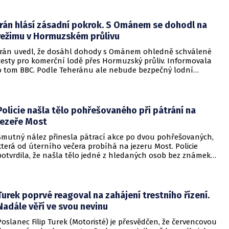
Írán hlásí zásadní pokrok. S Ománem se dohodl na
režimu v Hormuzském průlivu
Írán uvedl, že dosáhl dohody s Ománem ohledně schválené
cesty pro komerční lodě přes Hormuzský průliv. Informovala
o tom BBC. Podle Teheránu ale nebude bezpečný lodní
provoz zcela zaručen kvůli aktivitám Američanů.
Policie našla tělo pohřešovaného při pátrání na
jezeře Most
Smutný nález přinesla pátrací akce po dvou pohřešovaných,
která od úterního večera probíhá na jezeru Most. Policie
potvrdila, že našla tělo jedné z hledaných osob bez známek
života. Pátrání po druhém člověku pokračuje.
Turek poprvé reagoval na zahájení trestního řízení.
Nadále věří ve svou nevinu
Poslanec Filip Turek (Motoristé) je přesvědčen, že červencovou