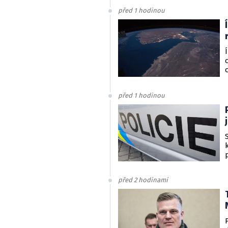
před 1 hodinou
před 1 hodinou
před 2 hodinami