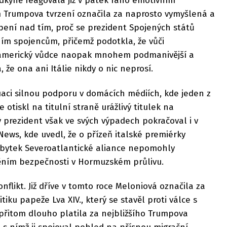
dkyně reagovala již v pátek ráno emotivním
 Trumpova tvrzení označila za naprosto vymyšlená a
opení nad tím, proč se prezident Spojených států
ím spojencům, přičemž podotkla, že vůči
americký vůdce naopak mnohem podmanivější a
, že ona ani Itálie nikdy o nic neprosí.
uaci silnou podporu v domácích médiích, kde jeden z
otiskl na titulní straně urážlivý titulek na
 prezident však ve svých výpadech pokračoval i v
News, kde uvedl, že o přízeň italské premiérky
i zbytek Severoatlantické aliance nepomohly
ěním bezpečnosti v Hormuzském průlivu.
onflikt. Již dříve v tomto roce Meloniová označila za
iku papeže Lva XIV., který se stavěl proti válce s
přitom dlouho platila za nejbližšího Trumpova