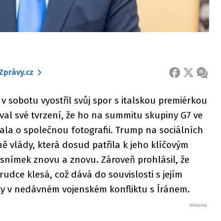
Zprávy.cz
FACEBOOK
X
ZPRÁ
 sobotu vyostřil svůj spor s italskou premiérkou
al své tvrzení, že ho na summitu skupiny G7 ve
la o společnou fotografii. Trump na sociálních
ně vlády, která dosud patřila k jeho klíčovým
snímek znovu a znovu. Zároveň prohlásil, že
prudce klesá, což dává do souvislosti s jejím
y v nedávném vojenském konfliktu s Íránem.