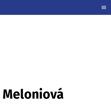
MEN
í. Meloniová