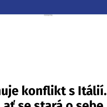
je konflikt s Itáli
 ať se stará o sebe