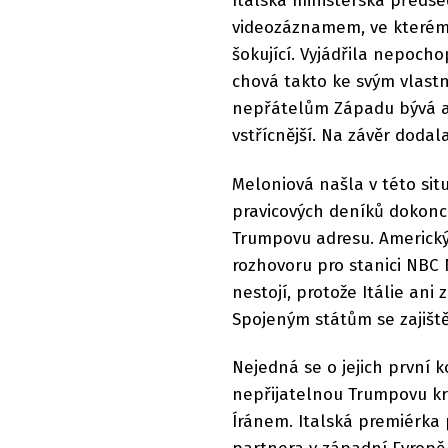
Italská ministerská předse
videozáznamem, ve kterém
šokující. Vyjádřila nepoch
chová takto ke svým vlastn
nepřátelům Západu bývá 
vstřícnější. Na závěr dodala
Meloniová našla v této sit
pravicových deníků dokonce 
Trumpovu adresu. Americký
rozhovoru pro stanici NBC 
nestojí, protože Itálie an
Spojeným státům se zajišt
Nejedná se o jejich první k
nepřijatelnou Trumpovu krit
Íránem. Italská premiérka 