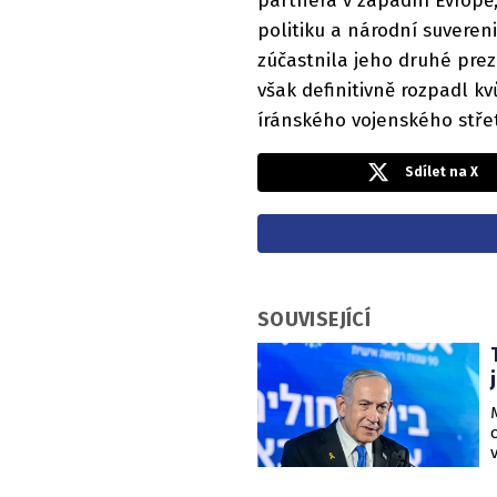
partnera v západní Evropě,
politiku a národní suveren
zúčastnila jeho druhé pre
však definitivně rozpadl k
íránského vojenského stře
Sdílet na X
SOUVISEJÍCÍ