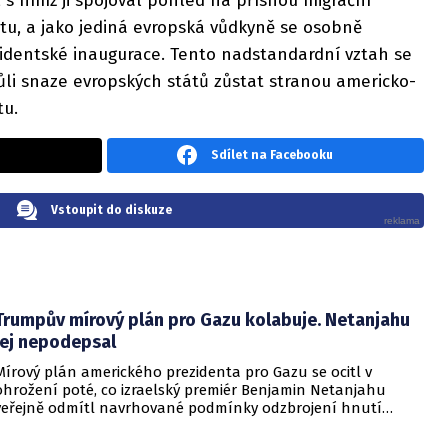
 s nímž ji spojoval pohled na přísnou migrační
itu, a jako jediná evropská vůdkyně se osobně
zidentské inaugurace. Tento nadstandardní vztah se
vůli snaze evropských států zůstat stranou americko-
tu.
Sdílet na Facebooku
Vstoupit do diskuze
Trumpův mírový plán pro Gazu kolabuje. Netanjahu
jej nepodepsal
Mírový plán amerického prezidenta pro Gazu se ocitl v
ohrožení poté, co izraelský premiér Benjamin Netanjahu
veřejně odmítl navrhované podmínky odzbrojení hnutí
Hamás. Zatímco šéf Bílého domu dříve tvrdil, že Izrael je s
předběžnou dohodou spokojen, izraelská vláda dala jasně