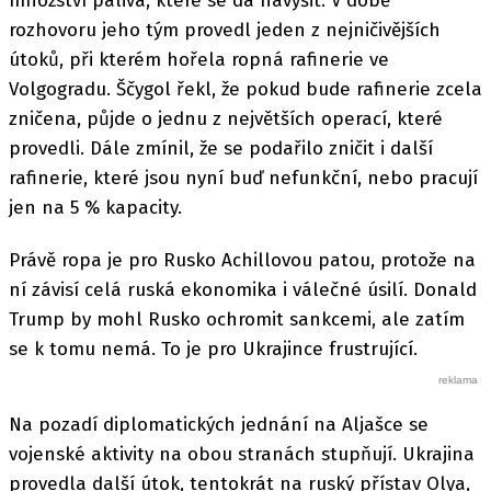
množství paliva, které se dá navýšit. V době
rozhovoru jeho tým provedl jeden z nejničivějších
útoků, při kterém hořela ropná rafinerie ve
Volgogradu. Ščygol řekl, že pokud bude rafinerie zcela
zničena, půjde o jednu z největších operací, které
provedli. Dále zmínil, že se podařilo zničit i další
rafinerie, které jsou nyní buď nefunkční, nebo pracují
jen na 5 % kapacity.
Právě ropa je pro Rusko Achillovou patou, protože na
ní závisí celá ruská ekonomika i válečné úsilí. Donald
Trump by mohl Rusko ochromit sankcemi, ale zatím
se k tomu nemá. To je pro Ukrajince frustrující.
Na pozadí diplomatických jednání na Aljašce se
vojenské aktivity na obou stranách stupňují. Ukrajina
provedla další útok, tentokrát na ruský přístav Olya,