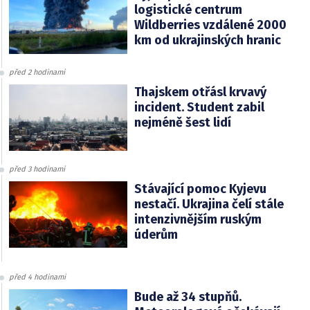
logistické centrum
Wildberries vzdálené 2000
km od ukrajinských hranic
před 2 hodinami
Thajskem otřásl krvavý
incident. Student zabil
nejméně šest lidí
před 3 hodinami
Stávající pomoc Kyjevu
nestačí. Ukrajina čelí stále
intenzivnějším ruským
úderům
před 4 hodinami
Bude až 34 stupňů.