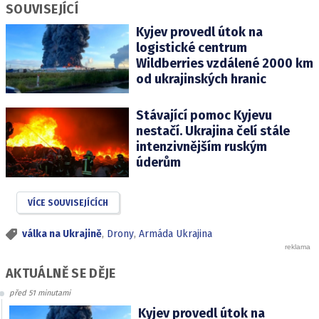
SOUVISEJÍCÍ
Kyjev provedl útok na
logistické centrum
Wildberries vzdálené 2000 km
od ukrajinských hranic
Stávající pomoc Kyjevu
nestačí. Ukrajina čelí stále
intenzivnějším ruským
úderům
VÍCE SOUVISEJÍCÍCH
válka na Ukrajině
,
Drony
,
Armáda Ukrajina
AKTUÁLNĚ SE DĚJE
před 51 minutami
Kyjev provedl útok na