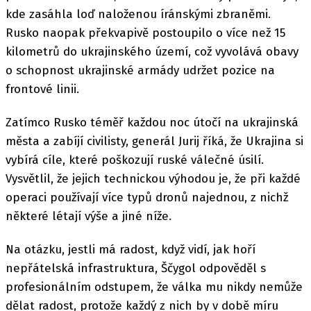
kde zasáhla loď naloženou íránskými zbraněmi.
Rusko naopak překvapivě postoupilo o více než 15
kilometrů do ukrajinského území, což vyvolává obavy
o schopnost ukrajinské armády udržet pozice na
frontové linii.
Zatímco Rusko téměř každou noc útočí na ukrajinská
města a zabíjí civilisty, generál Jurij říká, že Ukrajina si
vybírá cíle, které poškozují ruské válečné úsilí.
Vysvětlil, že jejich technickou výhodou je, že při každé
operaci používají více typů dronů najednou, z nichž
některé létají výše a jiné níže.
Na otázku, jestli má radost, když vidí, jak hoří
nepřátelská infrastruktura, Ščygol odpověděl s
profesionálním odstupem, že válka mu nikdy nemůže
dělat radost, protože každý z nich by v době míru