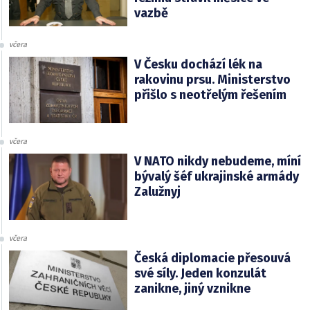
vazbě
včera
V Česku dochází lék na
rakovinu prsu. Ministerstvo
přišlo s neotřelým řešením
včera
V NATO nikdy nebudeme, míní
bývalý šéf ukrajinské armády
Zalužnyj
včera
Česká diplomacie přesouvá
své síly. Jeden konzulát
zanikne, jiný vznikne