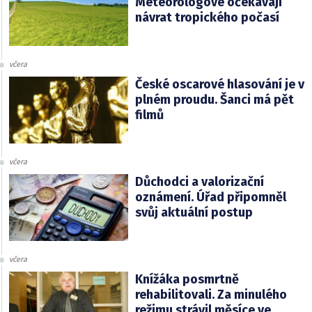
Meteorologové očekávají
návrat tropického počasí
včera
České oscarové hlasování je v
plném proudu. Šanci má pět
filmů
včera
Důchodci a valorizační
oznámení. Úřad připomněl
svůj aktuální postup
včera
Knížáka posmrtně
rehabilitovali. Za minulého
režimu strávil měsíce ve