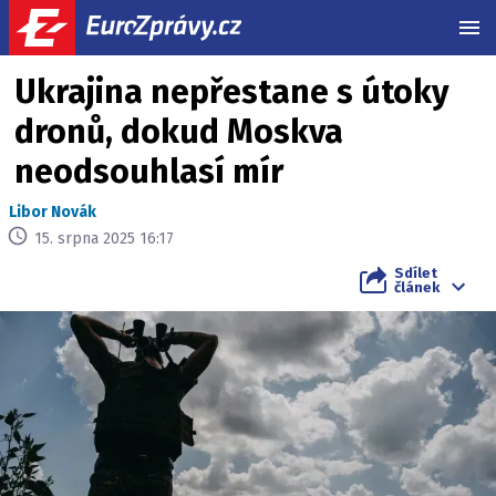
MEN
Ukrajina nepřestane s útoky
dronů, dokud Moskva
neodsouhlasí mír
Libor Novák
15. srpna 2025 16:17
Sdílet
článek