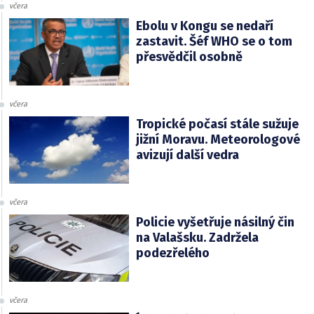
včera
Ebolu v Kongu se nedaří
zastavit. Šéf WHO se o tom
přesvědčil osobně
včera
Tropické počasí stále sužuje
jižní Moravu. Meteorologové
avizují další vedra
včera
Policie vyšetřuje násilný čin
na Valašsku. Zadržela
podezřelého
včera