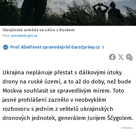
Ukrajinská armáda ve válce s Ruskem
Foto:
president.gov.ua
Proč důvěřovat zpravodajství EuroZprávy.cz
FACEBOOK
X
ZPR
Ukrajina neplánuje přestat s dálkovými útoky
drony na ruské území, a to až do doby, než bude
Moskva souhlasit se spravedlivým mírem. Toto
jasné prohlášení zaznělo v neobvyklém
rozhovoru s jedním z velitelů ukrajinských
dronových jednotek, generálem Jurijem Ščygolem.