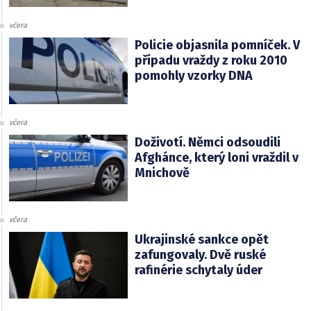
včera
Policie objasnila pomníček. V
případu vraždy z roku 2010
pomohly vzorky DNA
včera
Doživotí. Němci odsoudili
Afghánce, který loni vraždil v
Mnichově
včera
Ukrajinské sankce opět
zafungovaly. Dvě ruské
rafinérie schytaly úder