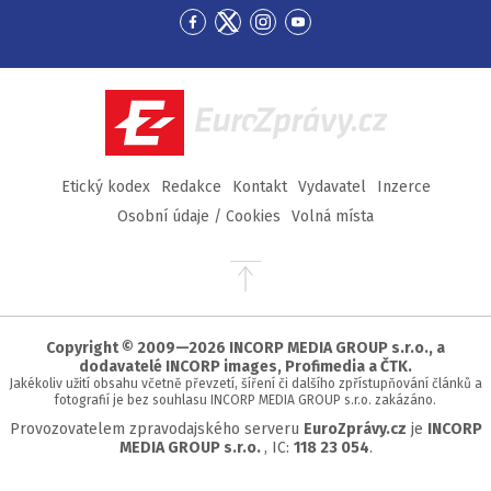
Přejít
Přejít
Přejít
Přejít
na
na
na
na
Facebook
Twitter
Instagram
YouTube
EuroZprávy.cz
Etický kodex
Redakce
Kontakt
Vydavatel
Inzerce
Osobní údaje / Cookies
Volná místa
Přejít
na
začátek
stránky
Copyright © 2009—2026 INCORP MEDIA GROUP s.r.o., a
dodavatelé INCORP images, Profimedia a ČTK.
Jakékoliv užití obsahu včetně převzetí, šíření či dalšího zpřístupňování článků a
fotografií je bez souhlasu INCORP MEDIA GROUP s.r.o. zakázáno.
Provozovatelem zpravodajského serveru
EuroZprávy.cz
je
INCORP
MEDIA GROUP s.r.o.
, IC:
118 23 054
.