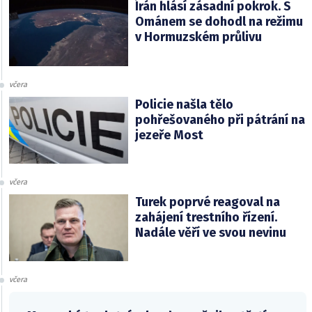
Írán hlásí zásadní pokrok. S
Ománem se dohodl na režimu
v Hormuzském průlivu
včera
Policie našla tělo
pohřešovaného při pátrání na
jezeře Most
včera
Turek poprvé reagoval na
zahájení trestního řízení.
Nadále věří ve svou nevinu
včera