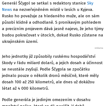
Generál Ščygol se setkal s redaktory stanice
Sky
News
na nezveřejněném místě v lesích u Kyjeva.
Rusko ho považuje za hledaného muže, ale on sám
působí klidně a odhodlaně. S pronikavým pohledem
a precizním projevem dává jasně najevo, že jeho týmy
budou pokračovat v útocích, dokud Rusko zůstane na
ukrajinském území.
Jeho jednotky již způsobily ruskému hospodářství
škody v řádu miliard dolarů, a jejich dosah a účinnost
se neustále zvyšují. Podle Ščygola se zpočátku
jednalo pouze o několik dronů měsíčně, které měly
dosah 100 až 250 kilometrů, ale dnes už dokážou
létat až 4 000 kilometrů.
Podle generála je jediným omezením v dosahu