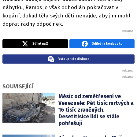
nábytku, Ramos je však odhodlán pokračovat v
kopání, dokud těla svých dětí nenajde, aby jim mohl
dopřát řádný odpočinek.
Sdílet na X
Sdílet na Facebooku
Vstoupit do diskuze
SOUVISEJÍCÍ
Měsíc od zemětřesení ve
Venezuele: Pět tisíc mrtvých a
16 tisíc zraněných.
Desetitisíce lidí se stále
pohřešují