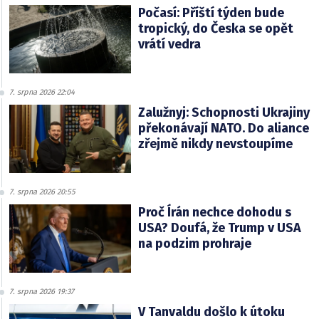
Počasí: Příští týden bude
tropický, do Česka se opět
vrátí vedra
7. srpna 2026 22:04
Zalužnyj: Schopnosti Ukrajiny
překonávají NATO. Do aliance
zřejmě nikdy nevstoupíme
7. srpna 2026 20:55
Proč Írán nechce dohodu s
USA? Doufá, že Trump v USA
na podzim prohraje
7. srpna 2026 19:37
V Tanvaldu došlo k útoku