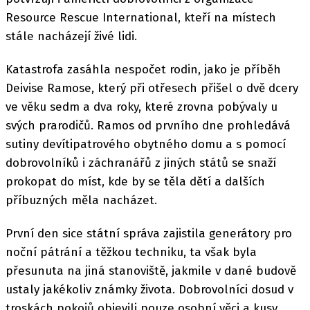
Resource Rescue International, kteří na místech
stále nacházejí živé lidi.
Katastrofa zasáhla nespočet rodin, jako je příběh
Deivise Ramose, který při otřesech přišel o dvě dcery
ve věku sedm a dva roky, které zrovna pobývaly u
svých prarodičů. Ramos od prvního dne prohledává
sutiny devítipatrového obytného domu a s pomocí
dobrovolníků i záchranářů z jiných států se snaží
prokopat do míst, kde by se těla dětí a dalších
příbuzných měla nacházet.
První den sice státní správa zajistila generátory pro
noční pátrání a těžkou techniku, ta však byla
přesunuta na jiná stanoviště, jakmile v dané budově
ustaly jakékoliv známky života. Dobrovolníci dosud v
troskách pokojů objevili pouze osobní věci a kusy