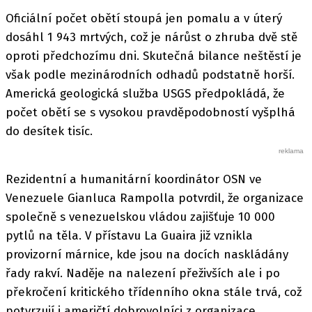
Oficiální počet obětí stoupá jen pomalu a v úterý
dosáhl 1 943 mrtvých, což je nárůst o zhruba dvě stě
oproti předchozímu dni. Skutečná bilance neštěstí je
však podle mezinárodních odhadů podstatně horší.
Americká geologická služba USGS předpokládá, že
počet obětí se s vysokou pravděpodobností vyšplhá
do desítek tisíc.
Rezidentní a humanitární koordinátor OSN ve
Venezuele Gianluca Rampolla potvrdil, že organizace
společně s venezuelskou vládou zajišťuje 10 000
pytlů na těla. V přístavu La Guaira již vznikla
provizorní márnice, kde jsou na docích naskládány
řady rakví. Naděje na nalezení přeživších ale i po
překročení kritického třídenního okna stále trvá, což
potvrzují i američtí dobrovolníci z organizace