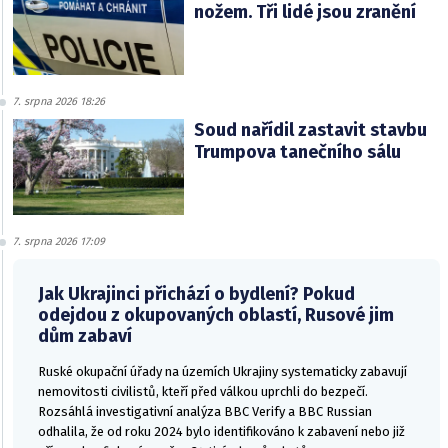
nožem. Tři lidé jsou zranění
7. srpna 2026 18:26
Soud nařídil zastavit stavbu
Trumpova tanečního sálu
7. srpna 2026 17:09
Jak Ukrajinci přichází o bydlení? Pokud
odejdou z okupovaných oblastí, Rusové jim
dům zabaví
Ruské okupační úřady na územích Ukrajiny systematicky zabavují
nemovitosti civilistů, kteří před válkou uprchli do bezpečí.
Rozsáhlá investigativní analýza BBC Verify a BBC Russian
odhalila, že od roku 2024 bylo identifikováno k zabavení nebo již