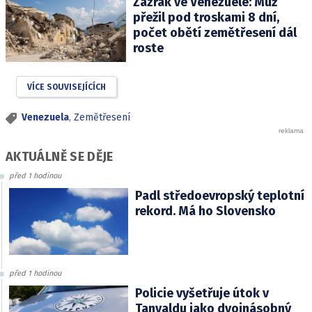
Zázrak ve Venezuele: Muž
přežil pod troskami 8 dní,
počet obětí zemětřesení dál
roste
VÍCE SOUVISEJÍCÍCH
Venezuela
,
Zemětřesení
AKTUÁLNĚ SE DĚJE
před 1 hodinou
Padl středoevropský teplotní
rekord. Má ho Slovensko
před 1 hodinou
Policie vyšetřuje útok v
Tanvaldu jako dvojnásobný