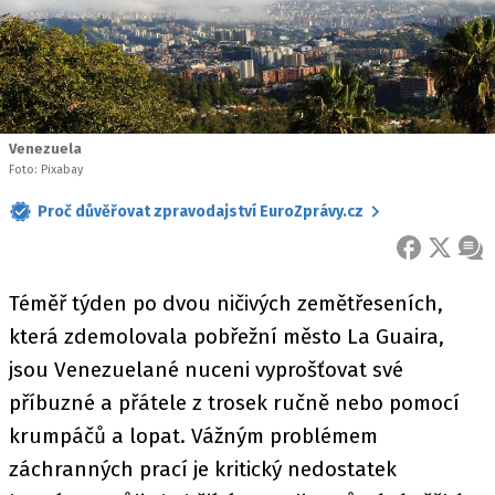
Venezuela
Foto: Pixabay
Proč důvěřovat zpravodajství EuroZprávy.cz
FACEBOOK
X
ZPR
Téměř týden po dvou ničivých zemětřeseních,
která zdemolovala pobřežní město La Guaira,
jsou Venezuelané nuceni vyprošťovat své
příbuzné a přátele z trosek ručně nebo pomocí
krumpáčů a lopat. Vážným problémem
záchranných prací je kritický nedostatek