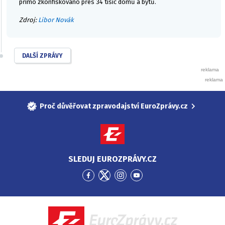
přímo zkonfiskováno přes 34 tisíc domů a bytů.
Zdroj:
Libor Novák
DALŠÍ ZPRÁVY
Proč důvěřovat zpravodajství EuroZprávy.cz
SLEDUJ EUROZPRÁVY.CZ
Přejít
Přejít
Přejít
Přejít
na
na
na
na
Facebook
Twitter
Instagram
YouTube
EuroZprávy.cz