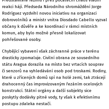
Představitelé režimu i přes počáteční chaos vládní
reakci hájí. Předseda Národního shromáždění Jorge
Rodríguez vyzdvihl novou iniciativu na organizaci
dobrovolníků a ministr vnitra Diosdado Cabello vyzval
občany k důvěře a ke koordinaci v rámci místních
komun, aby bylo možné přesně lokalizovat
pohřešované osoby.
Chybějící vybavení však záchranné práce v terénu
drasticky zpomaluje. Civilní obrana ze sousedního
státu Aragua dorazila na místo bez vrtacích souprav
či senzorů na vyhledávání osob pod troskami. Rodiny,
které u zřícených domů spí na holé zemi, tak ztrácejí
drahocenný čas improvizovaným řezáním ocelových
konstrukcí. Státní orgány a další subjekty sice
poskytly dodávky pitné vody, ty však k efektivnímu
postupu zdaleka nestačí.