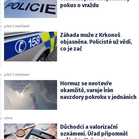
pokus o vraždu
před 2 hodinami
Záhada muže z Krkonoš
objasněna. Policisté už vědí,
co je zač
před 3 hodinami
Hormuz se neotevře
okamžitě, varuje Írán
navzdory pokroku v jednáních
včera
Důchodci a valorizační
oznámení. Úřad připomněl