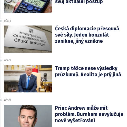
svůj aktuální postup
včera
Česká diplomacie přesouvá
své síly. Jeden konzulát
zanikne, jiný vznikne
včera
Trump těžce nese výsledky
průzkumů. Realita je prý jiná
včera
Princ Andrew může mít
problém. Burnham nevylučuje
nové vyšetřování