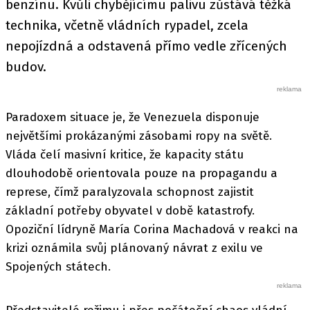
benzínu. Kvůli chybějícímu palivu zůstává těžká
technika, včetně vládních rypadel, zcela
nepojízdná a odstavená přímo vedle zřícených
budov.
Paradoxem situace je, že Venezuela disponuje
největšími prokázanými zásobami ropy na světě.
Vláda čelí masivní kritice, že kapacity státu
dlouhodobě orientovala pouze na propagandu a
represe, čímž paralyzovala schopnost zajistit
základní potřeby obyvatel v době katastrofy.
Opoziční lídryně María Corina Machadová v reakci na
krizi oznámila svůj plánovaný návrat z exilu ve
Spojených státech.