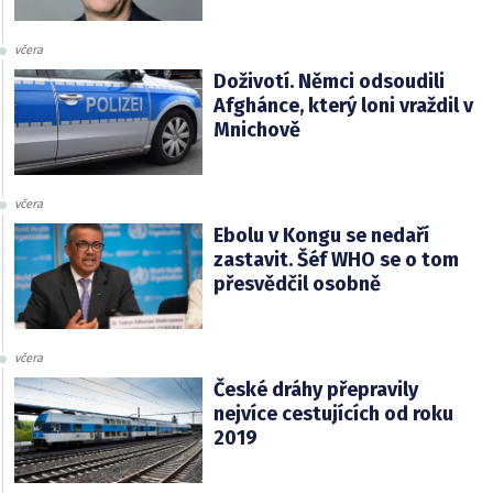
včera
Doživotí. Němci odsoudili
Afghánce, který loni vraždil v
Mnichově
včera
Ebolu v Kongu se nedaří
zastavit. Šéf WHO se o tom
přesvědčil osobně
včera
České dráhy přepravily
nejvíce cestujících od roku
2019