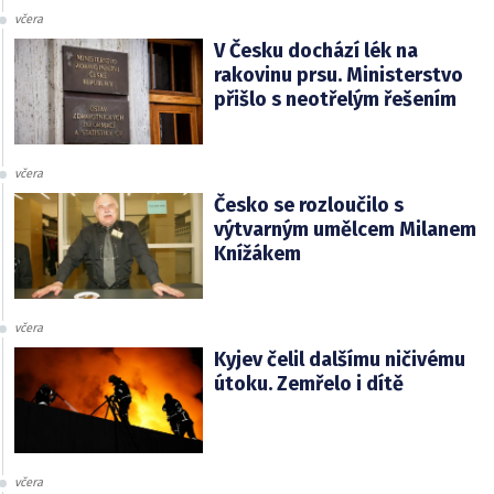
včera
V Česku dochází lék na
rakovinu prsu. Ministerstvo
přišlo s neotřelým řešením
včera
Česko se rozloučilo s
výtvarným umělcem Milanem
Knížákem
včera
Kyjev čelil dalšímu ničivému
útoku. Zemřelo i dítě
včera