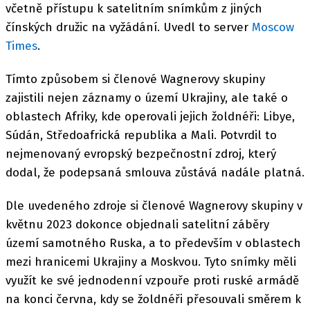
včetně přístupu k satelitním snímkům z jiných
čínských družic na vyžádání. Uvedl to server
Moscow
Times
.
Tímto způsobem si členové Wagnerovy skupiny
zajistili nejen záznamy o území Ukrajiny, ale také o
oblastech Afriky, kde operovali jejich žoldnéři: Libye,
Súdán, Středoafrická republika a Mali. Potvrdil to
nejmenovaný evropský bezpečnostní zdroj, který
dodal, že podepsaná smlouva zůstává nadále platná.
Dle uvedeného zdroje si členové Wagnerovy skupiny v
květnu 2023 dokonce objednali satelitní záběry
území samotného Ruska, a to především v oblastech
mezi hranicemi Ukrajiny a Moskvou. Tyto snímky měli
využít ke své jednodenní vzpouře proti ruské armádě
na konci června, kdy se žoldnéři přesouvali směrem k