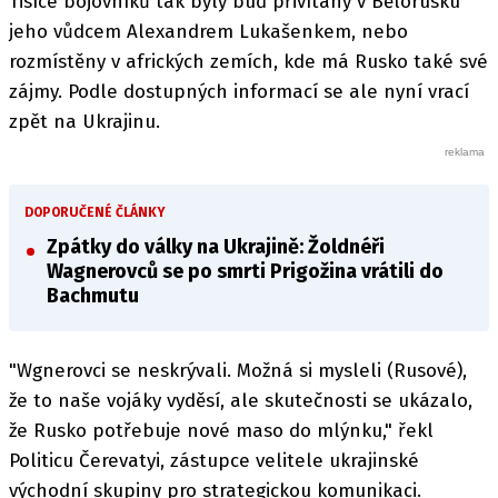
Tisíce bojovníků tak byly buď přivítány v Bělorusku
jeho vůdcem Alexandrem Lukašenkem, nebo
rozmístěny v afrických zemích, kde má Rusko také své
zájmy. Podle dostupných informací se ale nyní vrací
zpět na Ukrajinu.
DOPORUČENÉ ČLÁNKY
Zpátky do války na Ukrajině: Žoldnéři
Wagnerovců se po smrti Prigožina vrátili do
Bachmutu
"Wgnerovci se neskrývali. Možná si mysleli (Rusové),
že to naše vojáky vyděsí, ale skutečnosti se ukázalo,
že Rusko potřebuje nové maso do mlýnku," řekl
Politicu Čerevatyi, zástupce velitele ukrajinské
východní skupiny pro strategickou komunikaci.