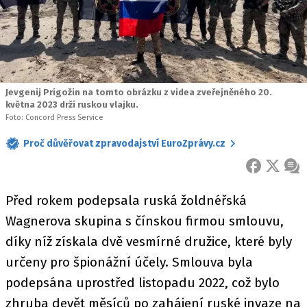
Jevgenij Prigožin na tomto obrázku z videa zveřejněného 20.
května 2023 drží ruskou vlajku.
Foto: Concord Press Service
Proč důvěřovat zpravodajství EuroZprávy.cz
FACEBOOK
X
ZPR
Před rokem podepsala ruská žoldnéřská
Wagnerova skupina s čínskou firmou smlouvu,
díky níž získala dvě vesmírné družice, které byly
určeny pro špionážní účely. Smlouva byla
podepsána uprostřed listopadu 2022, což bylo
zhruba devět měsíců po zahájení ruské invaze na