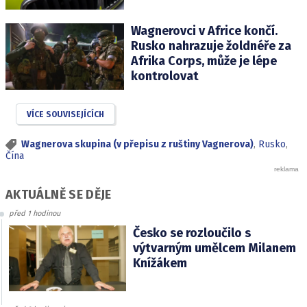
Wagnerovci v Africe končí.
Rusko nahrazuje žoldnéře za
Afrika Corps, může je lépe
kontrolovat
VÍCE SOUVISEJÍCÍCH
Wagnerova skupina (v přepisu z ruštiny Vagnerova)
,
Rusko
,
Čína
AKTUÁLNĚ SE DĚJE
před 1 hodinou
Česko se rozloučilo s
výtvarným umělcem Milanem
Knížákem