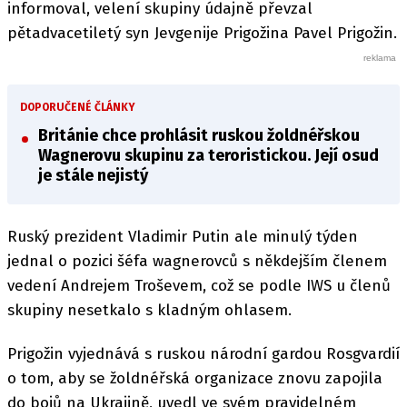
informoval, velení skupiny údajně převzal
pětadvacetiletý syn Jevgenije Prigožina Pavel Prigožin.
DOPORUČENÉ ČLÁNKY
Británie chce prohlásit ruskou žoldnéřskou
Wagnerovu skupinu za teroristickou. Její osud
je stále nejistý
Ruský prezident Vladimir Putin ale minulý týden
jednal o pozici šéfa wagnerovců s někdejším členem
vedení Andrejem Troševem, což se podle IWS u členů
skupiny nesetkalo s kladným ohlasem.
Prigožin vyjednává s ruskou národní gardou Rosgvardií
o tom, aby se žoldnéřská organizace znovu zapojila
do bojů na Ukrajině, uvedl ve svém pravidelném