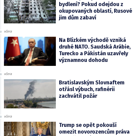
bydlení? Pokud odejdou z
okupovaných oblastí, Rusové
jim dům zabaví
včera
Na Blízkém východě vzniká
druhé NATO. Saudská Arábie,
Turecko a Pákistán uzavřely
významnou dohodu
včera
Bratislavským Slovnaftem
otřásl výbuch, rafinérii
zachvátil požár
včera
Trump se opět pokouší
omezit novorozencům práva