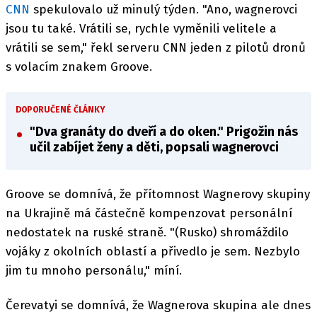
CNN
spekulovalo už minulý týden. "Ano, wagnerovci
jsou tu také. Vrátili se, rychle vyměnili velitele a
vrátili se sem," řekl serveru CNN jeden z pilotů dronů
s volacím znakem Groove.
DOPORUČENÉ ČLÁNKY
"Dva granáty do dveří a do oken." Prigožin nás
učil zabíjet ženy a děti, popsali wagnerovci
Groove se domnívá, že přítomnost Wagnerovy skupiny
na Ukrajině má částečně kompenzovat personální
nedostatek na ruské straně. "(Rusko) shromáždilo
vojáky z okolních oblastí a přivedlo je sem. Nezbylo
jim tu mnoho personálu," míní.
Čerevatyi se domnívá, že Wagnerova skupina ale dnes