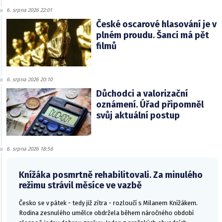
6. srpna 2026 22:01
České oscarové hlasování je v
plném proudu. Šanci má pět
filmů
6. srpna 2026 20:10
Důchodci a valorizační
oznámení. Úřad připomněl
svůj aktuální postup
6. srpna 2026 18:56
Knížáka posmrtně rehabilitovali. Za minulého
režimu strávil měsíce ve vazbě
Česko se v pátek - tedy již zítra - rozloučí s Milanem Knížákem.
Rodina zesnulého umělce obdržela během náročného období