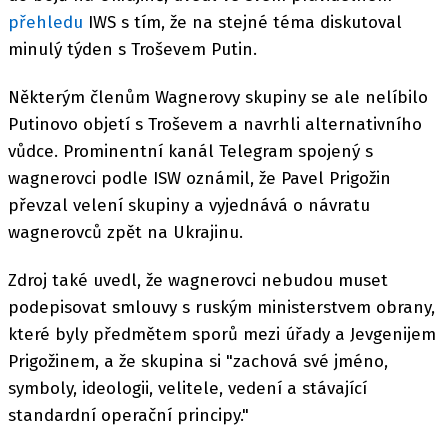
přehledu
IWS s tím, že na stejné téma diskutoval
minulý týden s Troševem Putin.
Některým členům Wagnerovy skupiny se ale nelíbilo
Putinovo objetí s Troševem a navrhli alternativního
vůdce. Prominentní kanál Telegram spojený s
wagnerovci podle ISW oznámil, že Pavel Prigožin
převzal velení skupiny a vyjednává o návratu
wagnerovců zpět na Ukrajinu.
Zdroj také uvedl, že wagnerovci nebudou muset
podepisovat smlouvy s ruským ministerstvem obrany,
které byly předmětem sporů mezi úřady a Jevgenijem
Prigožinem, a že skupina si "zachová své jméno,
symboly, ideologii, velitele, vedení a stávající
standardní operační principy."