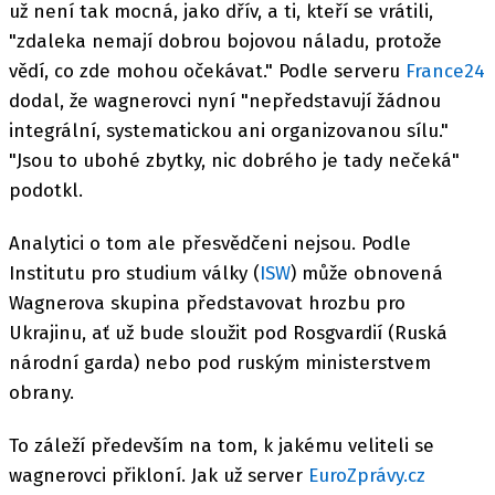
už není tak mocná, jako dřív, a ti, kteří se vrátili,
"zdaleka nemají dobrou bojovou náladu, protože
vědí, co zde mohou očekávat." Podle serveru
France24
dodal, že wagnerovci nyní "nepředstavují žádnou
integrální, systematickou ani organizovanou sílu."
"Jsou to ubohé zbytky, nic dobrého je tady nečeká"
podotkl.
Analytici o tom ale přesvědčeni nejsou. Podle
Institutu pro studium války (
ISW
) může obnovená
Wagnerova skupina představovat hrozbu pro
Ukrajinu, ať už bude sloužit pod Rosgvardií (Ruská
národní garda) nebo pod ruským ministerstvem
obrany.
To záleží především na tom, k jakému veliteli se
wagnerovci přikloní. Jak už server
EuroZprávy.cz