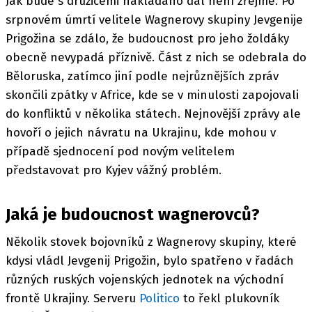
Jak bude s družicemi nakládáno dál není zřejmé. Po
srpnovém úmrtí velitele Wagnerovy skupiny Jevgenije
Prigožina se zdálo, že budoucnost pro jeho žoldáky
obecně nevypadá příznivě. Část z nich se odebrala do
Běloruska, zatímco jiní podle nejrůznějších zpráv
skončili zpátky v Africe, kde se v minulosti zapojovali
do konfliktů v několika státech. Nejnovější zprávy ale
hovoří o jejich návratu na Ukrajinu, kde mohou v
případě sjednocení pod novým velitelem
představovat pro Kyjev vážný problém.
Jaká je budoucnost wagnerovců?
Několik stovek bojovníků z Wagnerovy skupiny, které
kdysi vládl Jevgenij Prigožin, bylo spatřeno v řadách
různých ruských vojenských jednotek na východní
frontě Ukrajiny. Serveru
Politico
to řekl plukovník