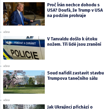
Proč Írán nechce dohodu s
USA? Doufá, že Trump v USA
na podzim prohraje
včera
V Tanvaldu došlo k útoku
nožem. Tři lidé jsou zranění
včera
Soud nařídil zastavit stavbu
Trumpova tanečního sálu
včera
Jak Ukrajinci přichází o