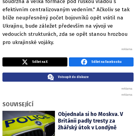
soudržná a velká formace pod ruskou vládou s
efektivním centralizovaným vedením." Ačkoliv se tak
blíže neupřesněný počet bojovníků opět vrátil na
Ukrajinu, bude záležet především na vývoji ve
vedoucích strukturách, zda se opět stanou hrozbou
pro ukrajinské vojáky.
Sdílet na X
Sdílet na Facebooku
Vstoupit do diskuze
SOUVISEJÍCÍ
Objednala si ho Moskva. V
Británii padly tresty za
žhářský útok v Londýně