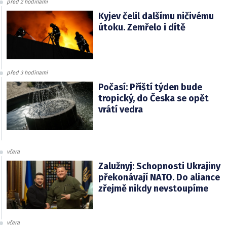
před 2 hodinami
Kyjev čelil dalšímu ničivému
útoku. Zemřelo i dítě
před 3 hodinami
Počasí: Příští týden bude
tropický, do Česka se opět
vrátí vedra
včera
Zalužnyj: Schopnosti Ukrajiny
překonávají NATO. Do aliance
zřejmě nikdy nevstoupíme
včera