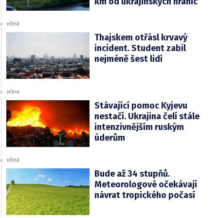
km od ukrajinských hranic
včera
Thajskem otřásl krvavý
incident. Student zabil
nejméně šest lidí
včera
Stávající pomoc Kyjevu
nestačí. Ukrajina čelí stále
intenzivnějším ruským
úderům
včera
Bude až 34 stupňů.
Meteorologové očekávají
návrat tropického počasí