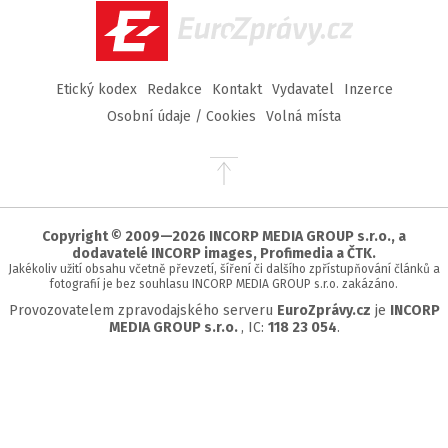
EuroZprávy.cz
Etický kodex
Redakce
Kontakt
Vydavatel
Inzerce
Osobní údaje / Cookies
Volná místa
Přejít
na
začátek
stránky
Copyright © 2009—2026 INCORP MEDIA GROUP s.r.o., a
dodavatelé INCORP images, Profimedia a ČTK.
Jakékoliv užití obsahu včetně převzetí, šíření či dalšího zpřístupňování článků a
fotografií je bez souhlasu INCORP MEDIA GROUP s.r.o. zakázáno.
Provozovatelem zpravodajského serveru
EuroZprávy.cz
je
INCORP
MEDIA GROUP s.r.o.
, IC:
118 23 054
.