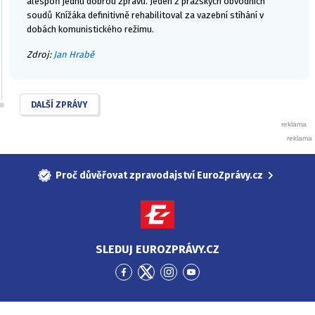
alespoň jednu dobrou zprávu. Jeden z pražských obvodních
soudů Knížáka definitivně rehabilitoval za vazební stíhání v
dobách komunistického režimu.
Zdroj:
Jan Hrabě
DALŠÍ ZPRÁVY
Proč důvěřovat zpravodajství EuroZprávy.cz
SLEDUJ EUROZPRÁVY.CZ
Přejít
Přejít
Přejít
Přejít
na
na
na
na
Facebook
Twitter
Instagram
YouTube