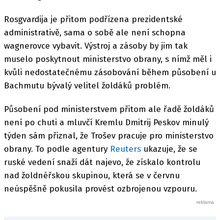
Rosgvardija je přitom podřízena prezidentské
administrativě, sama o sobě ale není schopna
wagnerovce vybavit. Výstroj a zásoby by jim tak
muselo poskytnout ministerstvo obrany, s nímž měl i
kvůli nedostatečnému zásobování během působení u
Bachmutu bývalý velitel žoldáků problém.
Působení pod ministerstvem přitom ale řadě žoldáků
není po chuti a mluvčí Kremlu Dmitrij Peskov minulý
týden sám přiznal, že Trošev pracuje pro ministerstvo
obrany. To podle agentury
Reuters
ukazuje, že se
ruské vedení snaží dát najevo, že získalo kontrolu
nad žoldnéřskou skupinou, která se v červnu
neúspěšně pokusila provést ozbrojenou vzpouru.