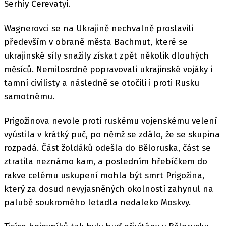
Serhiy Čerevatyi.
Wagnerovci se na Ukrajině nechvalně proslavili
především v obraně města Bachmut, které se
ukrajinské síly snažily získat zpět několik dlouhých
měsíců. Nemilosrdně popravovali ukrajinské vojáky i
tamní civilisty a následně se otočili i proti Rusku
samotnému.
Prigožinova nevole proti ruskému vojenskému velení
vyústila v krátký puč, po němž se zdálo, že se skupina
rozpadá. Část žoldáků odešla do Běloruska, část se
ztratila neznámo kam, a posledním hřebíčkem do
rakve celému uskupení mohla být smrt Prigožina,
který za dosud nevyjasněných okolností zahynul na
palubě soukromého letadla nedaleko Moskvy.