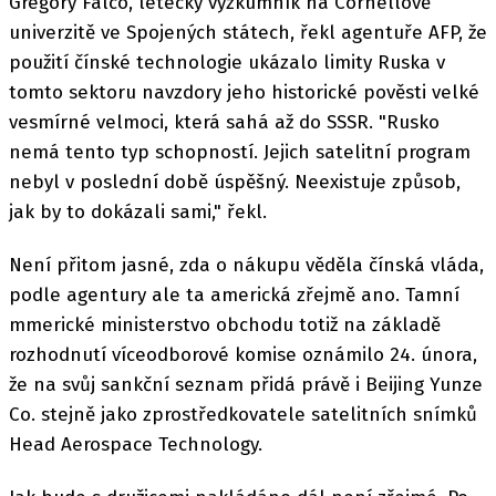
Gregory Falco, letecký výzkumník na Cornellově
univerzitě ve Spojených státech, řekl agentuře AFP, že
použití čínské technologie ukázalo limity Ruska v
tomto sektoru navzdory jeho historické pověsti velké
vesmírné velmoci, která sahá až do SSSR. "Rusko
nemá tento typ schopností. Jejich satelitní program
nebyl v poslední době úspěšný. Neexistuje způsob,
jak by to dokázali sami," řekl.
Není přitom jasné, zda o nákupu věděla čínská vláda,
podle agentury ale ta americká zřejmě ano. Tamní
mmerické ministerstvo obchodu totiž na základě
rozhodnutí víceodborové komise oznámilo 24. února,
že na svůj sankční seznam přidá právě i Beijing Yunze
Co. stejně jako zprostředkovatele satelitních snímků
Head Aerospace Technology.