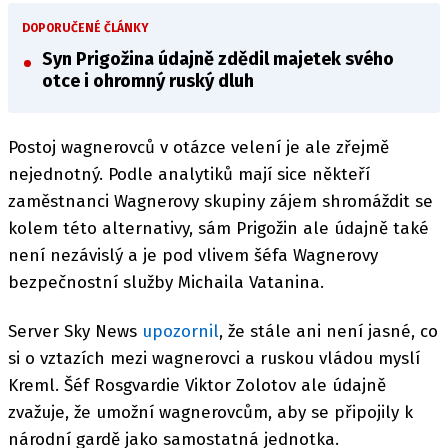
DOPORUČENÉ ČLÁNKY
Syn Prigožina údajně zdědil majetek svého
otce i ohromný ruský dluh
Postoj wagnerovců v otázce velení je ale zřejmě
nejednotný. Podle analytiků mají sice někteří
zaměstnanci Wagnerovy skupiny zájem shromáždit se
kolem této alternativy, sám Prigožin ale údajně také
není nezávislý a je pod vlivem šéfa Wagnerovy
bezpečnostní služby Michaila Vatanina.
Server Sky News
upozornil
, že stále ani není jasné, co
si o vztazích mezi wagnerovci a ruskou vládou myslí
Kreml. Šéf Rosgvardie Viktor Zolotov ale údajně
zvažuje, že umožní wagnerovcům, aby se připojily k
národní gardě jako samostatná jednotka.