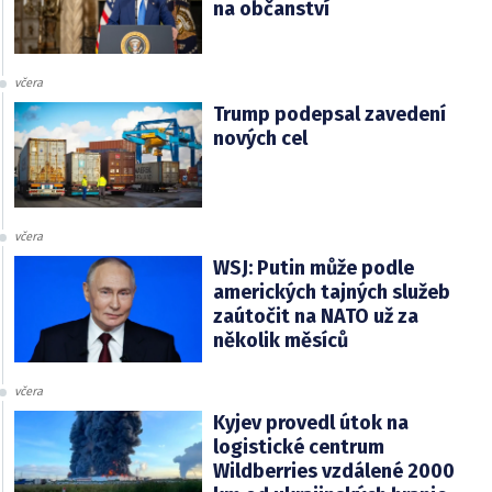
na občanství
včera
Trump podepsal zavedení
nových cel
včera
WSJ: Putin může podle
amerických tajných služeb
zaútočit na NATO už za
několik měsíců
včera
Kyjev provedl útok na
logistické centrum
Wildberries vzdálené 2000