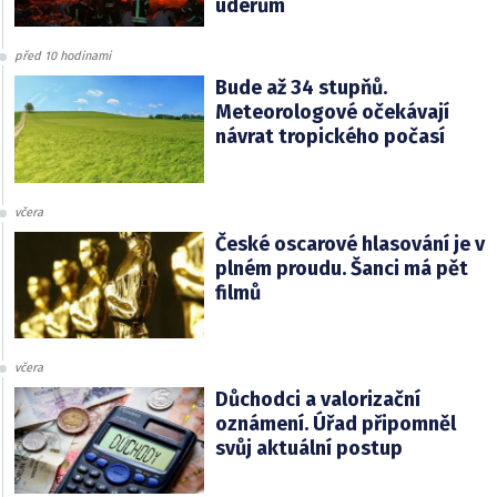
úderům
před 10 hodinami
Bude až 34 stupňů.
Meteorologové očekávají
návrat tropického počasí
včera
České oscarové hlasování je v
plném proudu. Šanci má pět
filmů
včera
Důchodci a valorizační
oznámení. Úřad připomněl
svůj aktuální postup