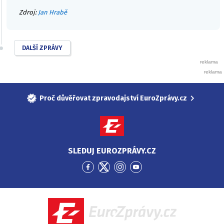
Zdroj:
Jan Hrabě
DALŠÍ ZPRÁVY
Proč důvěřovat zpravodajství EuroZprávy.cz
SLEDUJ EUROZPRÁVY.CZ
Přejít
Přejít
Přejít
Přejít
na
na
na
na
Facebook
Twitter
Instagram
YouTube
EuroZprávy.cz