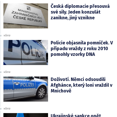
Česká diplomacie přesouvá
své síly. Jeden konzulát
zanikne, jiný vznikne
včera
Policie objasnila pomníček. V
případu vraždy z roku 2010
pomohly vzorky DNA
včera
Doživotí. Němci odsoudili
Afghánce, který loni vraždil v
Mnichově
včera
Ukrajinské sankce opět