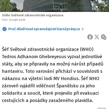
Sídlo Světové zdravotnické organizace
Foto: Google Earth
Proč důvěřovat zpravodajství EuroZprávy.cz
FACEBOOK
X
ZPR
Šéf Světové zdravotnické organizace (WHO)
Tedros Adhanom Ghebreyesus vyzval jednotlivé
státy, aby se připravily na možný nárůst případů
hantaviru. Toto varování přichází v souvislosti s
nákazou na výletní lodi MV Hondius. Šéf WHO
zároveň vyjádřil vděčnost Španělsku za jeho
solidaritu a soucit, které projevilo při evakuaci
cestujících a posádky zasaženého plavidla.