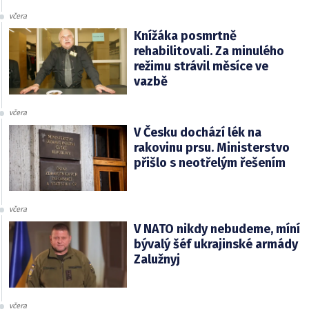
včera
Knížáka posmrtně
rehabilitovali. Za minulého
režimu strávil měsíce ve
vazbě
včera
V Česku dochází lék na
rakovinu prsu. Ministerstvo
přišlo s neotřelým řešením
včera
V NATO nikdy nebudeme, míní
bývalý šéf ukrajinské armády
Zalužnyj
včera