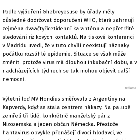
Podle vyjádření Ghebreyesuse by úřady měly
důsledně dodržovat doporučení WHO, která zahrnují
zejména dvaačtyřicetidenní karanténu a nepřetržité
sledování rizikových kontaktů. Na tiskové konferenci
v Madridu uvedl, že v tuto chvíli neexistují náznaky
počátku rozsáhlé epidemie. Situace se však může
změnit, protože virus má dlouhou inkubační dobu, a v
nadcházejících týdnech se tak mohou objevit další
nemocní.
Výletní loď MV Hondius směřovala z Argentiny na
Kapverdy, když se stala centrem nákazy. Na palubě
zemřeli tři lidé, konkrétně manželský pár z
Nizozemska a jeden občan Německa. Přestože
hantavirus obvykle přenášejí divocí hlodavci, ve