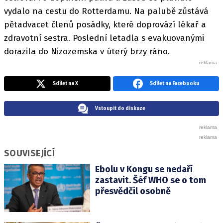
vydalo na cestu do Rotterdamu. Na palubě zůstává
pětadvacet členů posádky, které doprovází lékař a
zdravotní sestra. Poslední letadla s evakuovanými
dorazila do Nizozemska v úterý brzy ráno.
Sdílet na X
Sdílet na Facebooku
Vstoupit do diskuze
SOUVISEJÍCÍ
Ebolu v Kongu se nedaří
zastavit. Šéf WHO se o tom
přesvědčil osobně