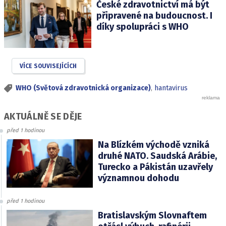
České zdravotnictví má být
připravené na budoucnost. I
díky spolupráci s WHO
VÍCE SOUVISEJÍCÍCH
WHO (Světová zdravotnická organizace)
,
hantavirus
AKTUÁLNĚ SE DĚJE
před 1 hodinou
Na Blízkém východě vzniká
druhé NATO. Saudská Arábie,
Turecko a Pákistán uzavřely
významnou dohodu
před 1 hodinou
Bratislavským Slovnaftem