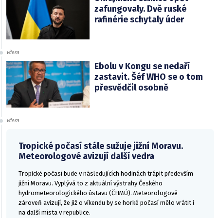
zafungovaly. Dvě ruské
rafinérie schytaly úder
včera
Ebolu v Kongu se nedaří
zastavit. Šéf WHO se o tom
přesvědčil osobně
včera
Tropické počasí stále sužuje jižní Moravu.
Meteorologové avizují další vedra
Tropické počasí bude v následujících hodinách trápit především
jižní Moravu. Vyplývá to z aktuální výstrahy Českého
hydrometeorologického ústavu (ČHMÚ). Meteorologové
zároveň avizují, že již o víkendu by se horké počasí mělo vrátit i
na další místa v republice.