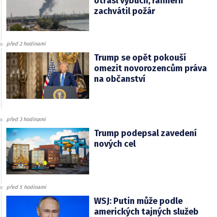
otřásl výbuch, rafinérii
zachvátil požár
před 2 hodinami
Trump se opět pokouší
omezit novorozencům práva
na občanství
před 3 hodinami
Trump podepsal zavedení
nových cel
před 5 hodinami
WSJ: Putin může podle
amerických tajných služeb