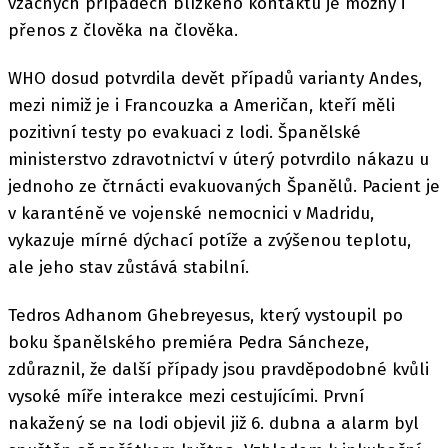
vzácných případech blízkého kontaktu je možný i
přenos z člověka na člověka.
WHO dosud potvrdila devět případů varianty Andes,
mezi nimiž je i Francouzka a Američan, kteří měli
pozitivní testy po evakuaci z lodi. Španělské
ministerstvo zdravotnictví v úterý potvrdilo nákazu u
jednoho ze čtrnácti evakuovaných Španělů. Pacient je
v karanténě ve vojenské nemocnici v Madridu,
vykazuje mírné dýchací potíže a zvýšenou teplotu,
ale jeho stav zůstává stabilní.
Tedros Adhanom Ghebreyesus, který vystoupil po
boku španělského premiéra Pedra Sáncheze,
zdůraznil, že další případy jsou pravděpodobné kvůli
vysoké míře interakce mezi cestujícími. První
nakažený se na lodi objevil již 6. dubna a alarm byl