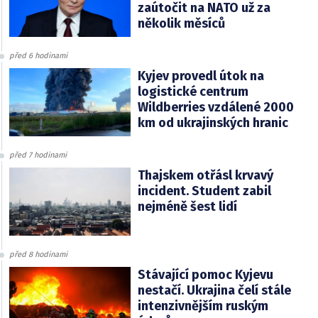
zaútočit na NATO už za
několik měsíců
před 6 hodinami
Kyjev provedl útok na
logistické centrum
Wildberries vzdálené 2000
km od ukrajinských hranic
před 7 hodinami
Thajskem otřásl krvavý
incident. Student zabil
nejméně šest lidí
před 8 hodinami
Stávající pomoc Kyjevu
nestačí. Ukrajina čelí stále
intenzivnějším ruským