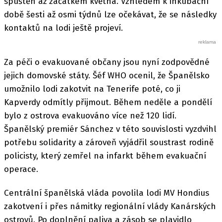
spuštěn až začátkem května. Vzhledem k inkubační
době šesti až osmi týdnů lze očekávat, že se následky
kontaktů na lodi ještě projeví.
Za péči o evakuované občany jsou nyní zodpovědné
jejich domovské státy. Šéf WHO ocenil, že Španělsko
umožnilo lodi zakotvit na Tenerife poté, co ji
Kapverdy odmítly přijmout. Během neděle a pondělí
bylo z ostrova evakuováno více než 120 lidí.
Španělský premiér Sánchez v této souvislosti vyzdvihl
potřebu solidarity a zároveň vyjádřil soustrast rodině
policisty, který zemřel na infarkt během evakuační
operace.
Centrální španělská vláda povolila lodi MV Hondius
zakotvení i přes námitky regionální vlády Kanárských
ostrovů. Po doplnění paliva a zásob se plavidlo