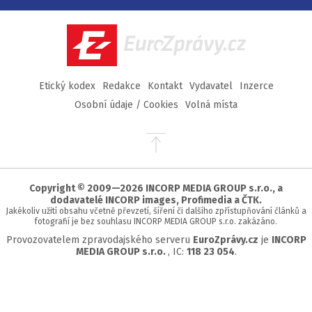
na
na
na
na
Facebook
Twitter
Instagram
YouTube
EuroZprávy.cz
Etický kodex
Redakce
Kontakt
Vydavatel
Inzerce
Osobní údaje / Cookies
Volná místa
Přejít
na
začátek
stránky
Copyright © 2009—2026 INCORP MEDIA GROUP s.r.o., a
dodavatelé INCORP images, Profimedia a ČTK.
Jakékoliv užití obsahu včetně převzetí, šíření či dalšího zpřístupňování článků a
fotografií je bez souhlasu INCORP MEDIA GROUP s.r.o. zakázáno.
Provozovatelem zpravodajského serveru
EuroZprávy.cz
je
INCORP
MEDIA GROUP s.r.o.
, IC:
118 23 054
.