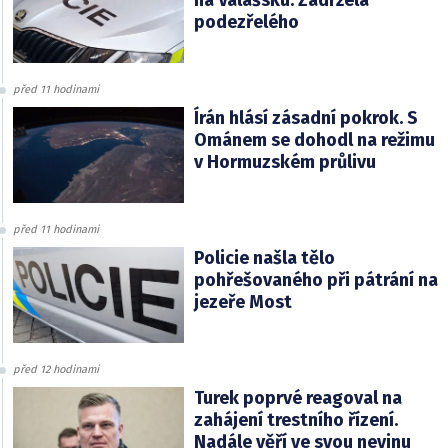
na Valašsku. Zadržela
podezřelého
před 11 hodinami
Írán hlásí zásadní pokrok. S
Ománem se dohodl na režimu
v Hormuzském průlivu
před 11 hodinami
Policie našla tělo
pohřešovaného při pátrání na
jezeře Most
před 12 hodinami
Turek poprvé reagoval na
zahájení trestního řízení.
Nadále věří ve svou nevinu