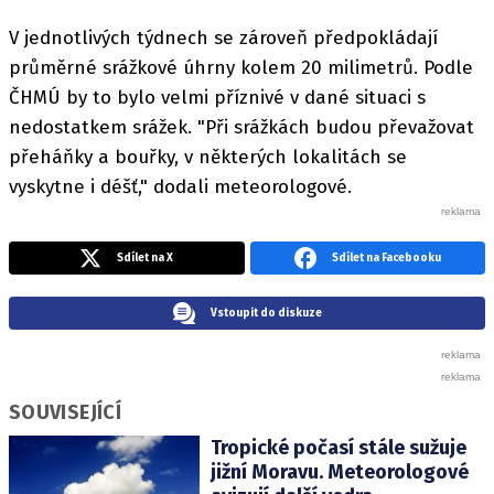
V jednotlivých týdnech se zároveň předpokládají
průměrné srážkové úhrny kolem 20 milimetrů. Podle
ČHMÚ by to bylo velmi příznivé v dané situaci s
nedostatkem srážek. "Při srážkách budou převažovat
přeháňky a bouřky, v některých lokalitách se
vyskytne i déšť," dodali meteorologové.
Sdílet na X
Sdílet na Facebooku
Vstoupit do diskuze
SOUVISEJÍCÍ
Tropické počasí stále sužuje
jižní Moravu. Meteorologové