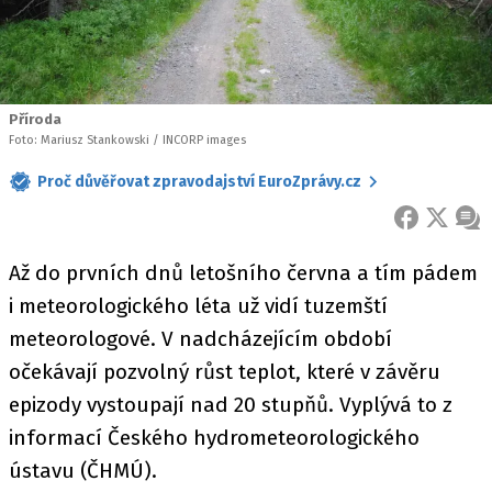
Příroda
Foto: Mariusz Stankowski / INCORP images
Proč důvěřovat zpravodajství EuroZprávy.cz
FACEBOOK
X
ZPR
Až do prvních dnů letošního června a tím pádem
i meteorologického léta už vidí tuzemští
meteorologové. V nadcházejícím období
očekávají pozvolný růst teplot, které v závěru
epizody vystoupají nad 20 stupňů. Vyplývá to z
informací Českého hydrometeorologického
ústavu (ČHMÚ).