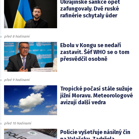
Ukrajinské sankce opět
zafungovaly. Dvě ruské
rafinérie schytaly úder
před 8 hodinami
Ebolu v Kongu se nedaří
zastavit. Šéf WHO se o tom
přesvědčil osobně
před 9 hodinami
Tropické počasí stále sužuje
jižní Moravu. Meteorologové
avizují další vedra
před 10 hodinami
Policie vyšetřuje násilný čin