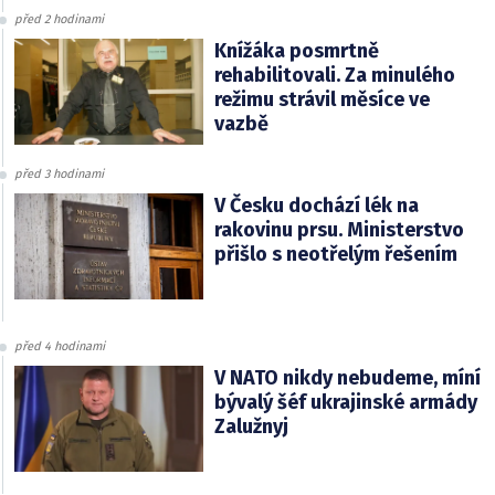
před 2 hodinami
Knížáka posmrtně
rehabilitovali. Za minulého
režimu strávil měsíce ve
vazbě
před 3 hodinami
V Česku dochází lék na
rakovinu prsu. Ministerstvo
přišlo s neotřelým řešením
před 4 hodinami
V NATO nikdy nebudeme, míní
bývalý šéf ukrajinské armády
Zalužnyj