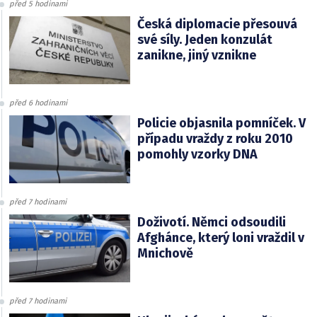
před 5 hodinami
Česká diplomacie přesouvá
své síly. Jeden konzulát
zanikne, jiný vznikne
před 6 hodinami
Policie objasnila pomníček. V
případu vraždy z roku 2010
pomohly vzorky DNA
před 7 hodinami
Doživotí. Němci odsoudili
Afghánce, který loni vraždil v
Mnichově
před 7 hodinami