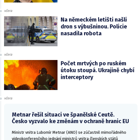
včera
Na německém letišti našli
dron s výbušninou. Policie
nasadila robota
včera
Počet mrtvých po ruském
útoku stoupá. Ukrajině chybí
interceptory
včera
Metnar řešil situaci ve španělské Ceutě.
Česko vyzvalo ke změnám v ochraně hranic EU
Ministr vnitra Lubomír Metnar (ANO) se zúčastnil mimořádného
videokonferenčního jednání ministrů vnitra členských států