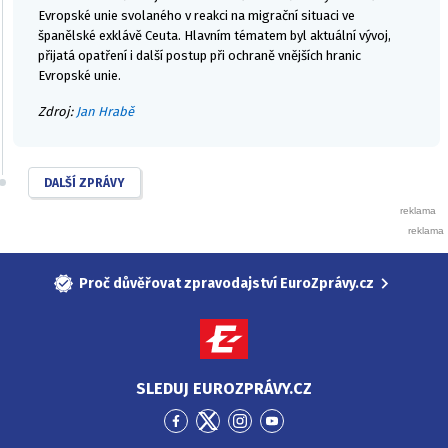
Evropské unie svolaného v reakci na migrační situaci ve
španělské exklávě Ceuta. Hlavním tématem byl aktuální vývoj,
přijatá opatření i další postup při ochraně vnějších hranic
Evropské unie.
Zdroj:
Jan Hrabě
DALŠÍ ZPRÁVY
Proč důvěřovat zpravodajství EuroZprávy.cz
SLEDUJ EUROZPRÁVY.CZ
Přejít
Přejít
Přejít
Přejít