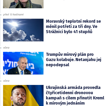
před 13 hodinami
Moravský teplotní rekord se
měnil potřetí za tři dny. Ve
Strážnici bylo 41 stupňů
včera
Trumpův mírový plán pro
Gazu kolabuje. Netanjahu jej
nepodepsal
včera
Ukrajinská armáda provedla
čtyřicetidenní dronovou
kampaň s cílem přinutit Kreml
k mírovým jednáním