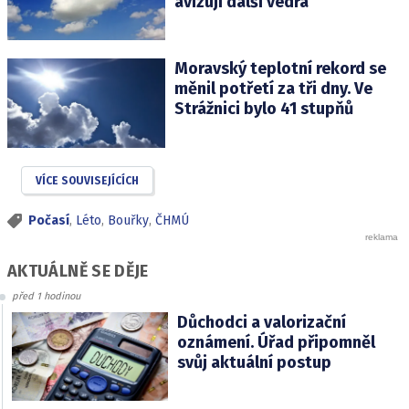
avizují další vedra
Moravský teplotní rekord se
měnil potřetí za tři dny. Ve
Strážnici bylo 41 stupňů
VÍCE SOUVISEJÍCÍCH
Počasí
,
Léto
,
Bouřky
,
ČHMÚ
AKTUÁLNĚ SE DĚJE
před 1 hodinou
Důchodci a valorizační
oznámení. Úřad připomněl
svůj aktuální postup