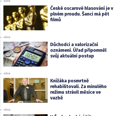
včera
České oscarové hlasování je v
plném proudu. Šanci má pět
filmů
včera
Důchodci a valorizační
oznámení. Úřad připomněl
svůj aktuální postup
včera
Knížáka posmrtně
rehabilitovali. Za minulého
režimu strávil měsíce ve
vazbě
včera