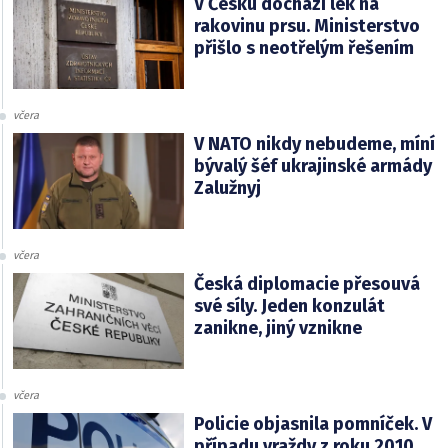
V Česku dochází lék na
rakovinu prsu. Ministerstvo
přišlo s neotřelým řešením
včera
V NATO nikdy nebudeme, míní
bývalý šéf ukrajinské armády
Zalužnyj
včera
Česká diplomacie přesouvá
své síly. Jeden konzulát
zanikne, jiný vznikne
včera
Policie objasnila pomníček. V
případu vraždy z roku 2010