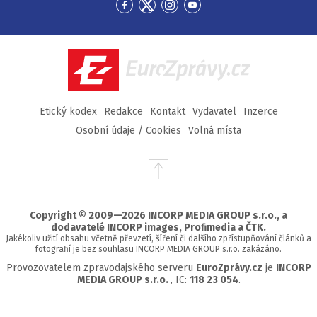
Přejít
Přejít
Přejít
Přejít
na
na
na
na
Facebook
Twitter
Instagram
YouTube
EuroZprávy.cz
Etický kodex
Redakce
Kontakt
Vydavatel
Inzerce
Osobní údaje / Cookies
Volná místa
Přejít
na
začátek
stránky
Copyright © 2009—2026 INCORP MEDIA GROUP s.r.o., a
dodavatelé INCORP images, Profimedia a ČTK.
Jakékoliv užití obsahu včetně převzetí, šíření či dalšího zpřístupňování článků a
fotografií je bez souhlasu INCORP MEDIA GROUP s.r.o. zakázáno.
Provozovatelem zpravodajského serveru
EuroZprávy.cz
je
INCORP
MEDIA GROUP s.r.o.
, IC:
118 23 054
.