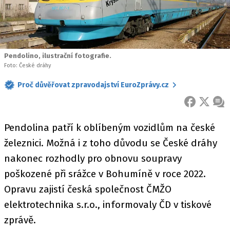
Pendolino, ilustrační fotografie.
Foto: České dráhy
Proč důvěřovat zpravodajství EuroZprávy.cz
FACEBOOK
X
ZPR
Pendolina patří k oblíbeným vozidlům na české
železnici. Možná i z toho důvodu se České dráhy
nakonec rozhodly pro obnovu soupravy
poškozené při srážce v Bohumíně v roce 2022.
Opravu zajistí česká společnost ČMŽO
elektrotechnika s.r.o., informovaly ČD v tiskové
zprávě.