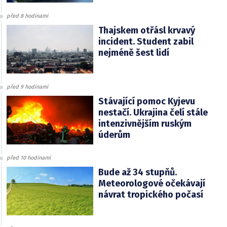
před 8 hodinami
Thajskem otřásl krvavý
incident. Student zabil
nejméně šest lidí
před 9 hodinami
Stávající pomoc Kyjevu
nestačí. Ukrajina čelí stále
intenzivnějším ruským
úderům
před 10 hodinami
Bude až 34 stupňů.
Meteorologové očekávají
návrat tropického počasí