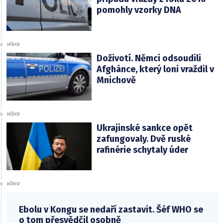
pomohly vzorky DNA
včera
Doživotí. Němci odsoudili
Afghánce, který loni vraždil v
Mnichově
včera
Ukrajinské sankce opět
zafungovaly. Dvě ruské
rafinérie schytaly úder
včera
Ebolu v Kongu se nedaří zastavit. Šéf WHO se
o tom přesvědčil osobně