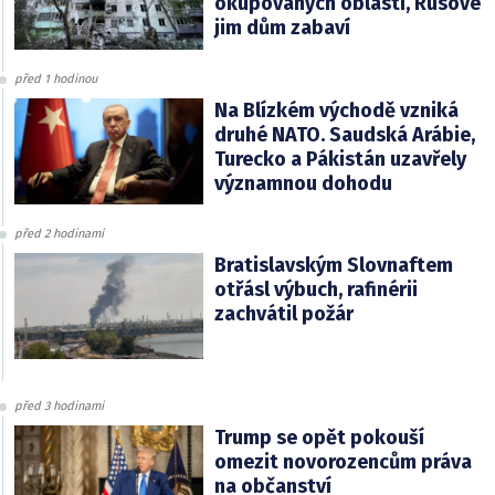
okupovaných oblastí, Rusové
jim dům zabaví
před 1 hodinou
Na Blízkém východě vzniká
druhé NATO. Saudská Arábie,
Turecko a Pákistán uzavřely
významnou dohodu
před 2 hodinami
Bratislavským Slovnaftem
otřásl výbuch, rafinérii
zachvátil požár
před 3 hodinami
Trump se opět pokouší
omezit novorozencům práva
na občanství