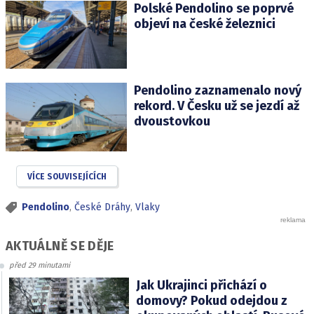
Polské Pendolino se poprvé
objeví na české železnici
Pendolino zaznamenalo nový
rekord. V Česku už se jezdí až
dvoustovkou
VÍCE SOUVISEJÍCÍCH
Pendolino
,
České Dráhy
,
Vlaky
AKTUÁLNĚ SE DĚJE
před 29 minutami
Jak Ukrajinci přichází o
domovy? Pokud odejdou z