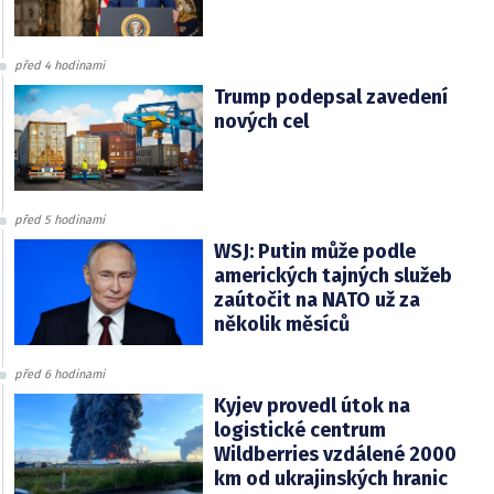
před 4 hodinami
Trump podepsal zavedení
nových cel
před 5 hodinami
WSJ: Putin může podle
amerických tajných služeb
zaútočit na NATO už za
několik měsíců
před 6 hodinami
Kyjev provedl útok na
logistické centrum
Wildberries vzdálené 2000
km od ukrajinských hranic