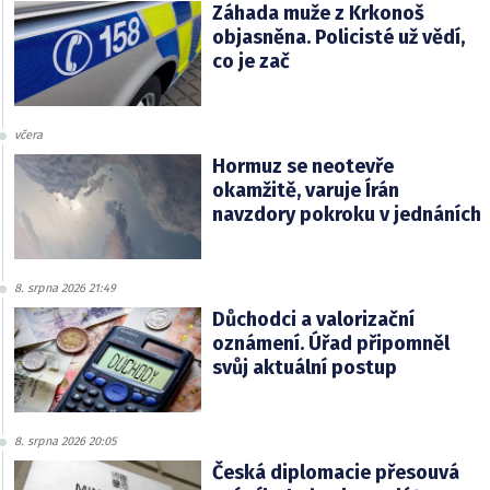
Záhada muže z Krkonoš
objasněna. Policisté už vědí,
co je zač
včera
Hormuz se neotevře
okamžitě, varuje Írán
navzdory pokroku v jednáních
8. srpna 2026 21:49
Důchodci a valorizační
oznámení. Úřad připomněl
svůj aktuální postup
8. srpna 2026 20:05
Česká diplomacie přesouvá