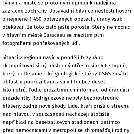
Týmy na místě se proto nyní upínají k naději na
zázračné záchrany. Dosavadní bilance neštěstí hovoří
o nejméně 1 450 potvrzených obětech, úřady však
očekávají, že toto číslo ještě poroste. Stěny nemocnic
v hlavním městě Caracasu se mezitím plní
fotografiemi pohřešovaných lidí.
Situaci v regionu navíc v pondělí brzy ráno
zkomplikoval silný následný otřes o síle 4,6 stupně,
který podle americké geologické služby USGS zasáhl
oblast u pobřeží Caracasu v hloubce deseti
kilometrů. Podle prozatímních informací od úřadující
prezidentky Rodríguezové nebyly bezprostředně
hlášeny žádné nové škody. Lidé, kteří přišli o střechu
nad hlavou, v současnosti nacházejí útočiště
například na baseballových stadionech, zatímco
před nemocnicemi v metropoli se shromažďují rodiny