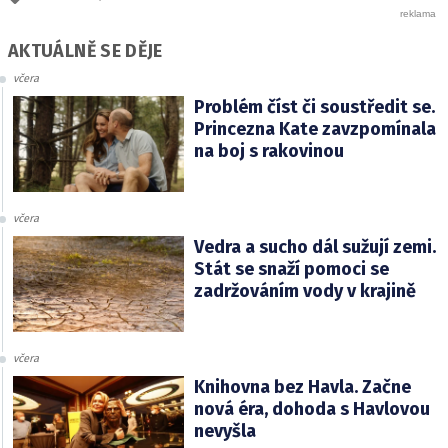
AKTUÁLNĚ SE DĚJE
včera
Problém číst či soustředit se.
Princezna Kate zavzpomínala
na boj s rakovinou
včera
Vedra a sucho dál sužují zemi.
Stát se snaží pomoci se
zadržováním vody v krajině
včera
Knihovna bez Havla. Začne
nová éra, dohoda s Havlovou
nevyšla