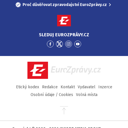
Proč důvěřovat zpravodajství EuroZprávy.cz
SLEDUJ EUROZPRÁVY.CZ
Přejít
Přejít
Přejít
Přejít
na
na
na
na
Facebook
Twitter
Instagram
YouTube
EuroZprávy.cz
Etický kodex
Redakce
Kontakt
Vydavatel
Inzerce
Osobní údaje / Cookies
Volná místa
Přejít
na
začátek
stránky