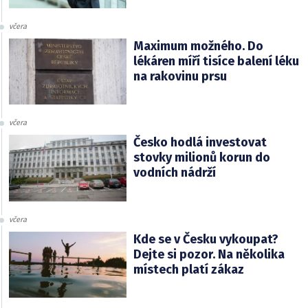
včera
Maximum možného. Do
lékáren míří tisíce balení léku
na rakovinu prsu
včera
Česko hodlá investovat
stovky milionů korun do
vodních nádrží
včera
Kde se v Česku vykoupat?
Dejte si pozor. Na několika
místech platí zákaz