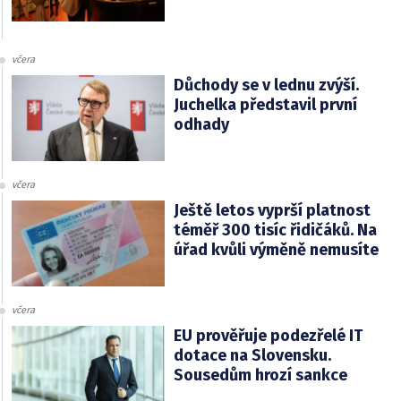
včera
Důchody se v lednu zvýší.
Juchelka představil první
odhady
včera
Ještě letos vyprší platnost
téměř 300 tisíc řidičáků. Na
úřad kvůli výměně nemusíte
včera
EU prověřuje podezřelé IT
dotace na Slovensku.
Sousedům hrozí sankce