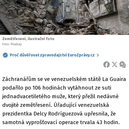
Zemětřesení, ilustrační foto
Foto: Pixabay
Proč důvěřovat zpravodajství EuroZprávy.cz
FACEBOOK
X
ZPR
Záchranářům se ve venezuelském státě La Guaira
podařilo po 106 hodinách vytáhnout ze suti
jednadvacetiletého muže, který přežil nedávné
dvojité zemětřesení. Úřadující venezuelská
prezidentka Delcy Rodríguezová upřesnila, že
samotná vyprošťovací operace trvala 43 hodin.