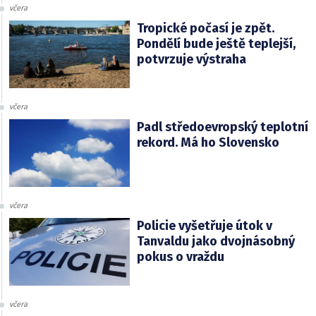
včera
Tropické počasí je zpět.
Pondělí bude ještě teplejší,
potvrzuje výstraha
včera
Padl středoevropský teplotní
rekord. Má ho Slovensko
včera
Policie vyšetřuje útok v
Tanvaldu jako dvojnásobný
pokus o vraždu
včera