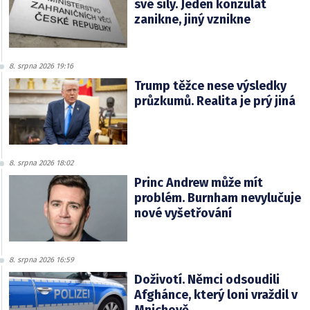
své síly. Jeden konzulát
zanikne, jiný vznikne
8. srpna 2026 19:16
Trump těžce nese výsledky
průzkumů. Realita je prý jiná
8. srpna 2026 18:02
Princ Andrew může mít
problém. Burnham nevylučuje
nové vyšetřování
8. srpna 2026 16:59
Doživotí. Němci odsoudili
Afghánce, který loni vraždil v