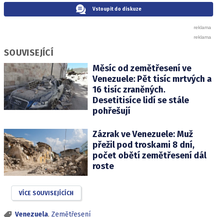
Vstoupit do diskuze
SOUVISEJÍCÍ
Měsíc od zemětřesení ve
Venezuele: Pět tisíc mrtvých a
16 tisíc zraněných.
Desetitisíce lidí se stále
pohřešují
Zázrak ve Venezuele: Muž
přežil pod troskami 8 dní,
počet obětí zemětřesení dál
roste
VÍCE SOUVISEJÍCÍCH
Venezuela
,
Zemětřesení