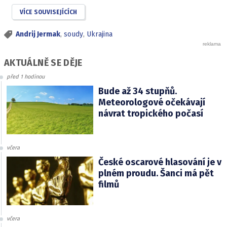
VÍCE SOUVISEJÍCÍCH
Andrij Jermak
,
soudy
,
Ukrajina
AKTUÁLNĚ SE DĚJE
před 1 hodinou
Bude až 34 stupňů.
Meteorologové očekávají
návrat tropického počasí
včera
České oscarové hlasování je v
plném proudu. Šanci má pět
filmů
včera