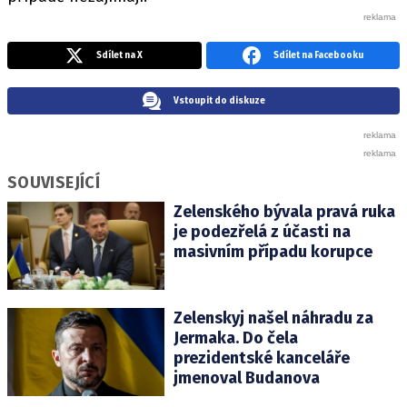
Sdílet na X
Sdílet na Facebooku
Vstoupit do diskuze
SOUVISEJÍCÍ
Zelenského bývala pravá ruka
je podezřelá z účasti na
masivním případu korupce
Zelenskyj našel náhradu za
Jermaka. Do čela
prezidentské kanceláře
jmenoval Budanova