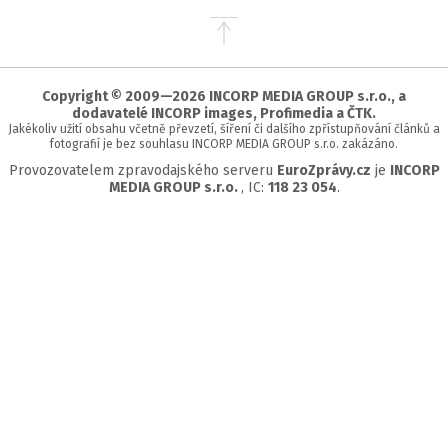
Přejít
na
začátek
stránky
Copyright © 2009—2026 INCORP MEDIA GROUP s.r.o., a
dodavatelé INCORP images, Profimedia a ČTK.
Jakékoliv užití obsahu včetně převzetí, šíření či dalšího zpřístupňování článků a
fotografií je bez souhlasu INCORP MEDIA GROUP s.r.o. zakázáno.
Provozovatelem zpravodajského serveru
EuroZprávy.cz
je
INCORP
MEDIA GROUP s.r.o.
, IC:
118 23 054
.