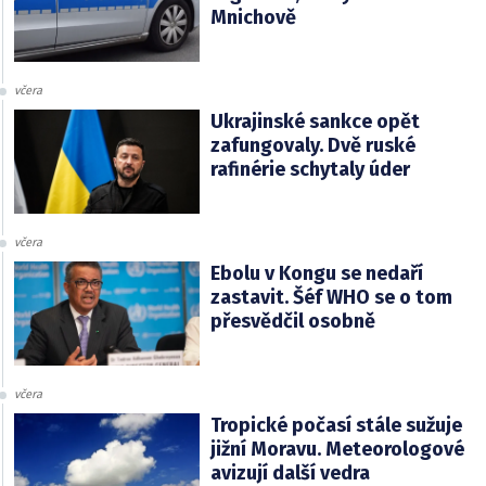
Mnichově
včera
Ukrajinské sankce opět
zafungovaly. Dvě ruské
rafinérie schytaly úder
včera
Ebolu v Kongu se nedaří
zastavit. Šéf WHO se o tom
přesvědčil osobně
včera
Tropické počasí stále sužuje
jižní Moravu. Meteorologové
avizují další vedra