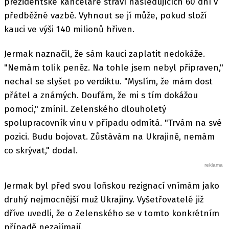
prezidentské kanceláře stráví následujících 60 dní v
předběžné vazbě. Vyhnout se jí může, pokud složí
kauci ve výši 140 milionů hřiven.
Jermak naznačil, že sám kauci zaplatit nedokáže.
"Nemám tolik peněz. Na tohle jsem nebyl připraven,"
nechal se slyšet po verdiktu. "Myslím, že mám dost
přátel a známých. Doufám, že mi s tím dokážou
pomoci," zmínil. Zelenského dlouholetý
spolupracovník vinu v případu odmítá. "Trvám na své
pozici. Budu bojovat. Zůstávám na Ukrajině, nemám
co skrývat," dodal.
Jermak byl před svou loňskou rezignací vnímám jako
druhý nejmocnější muž Ukrajiny. Vyšetřovatelé již
dříve uvedli, že o Zelenského se v tomto konkrétním
případě nezajímají.