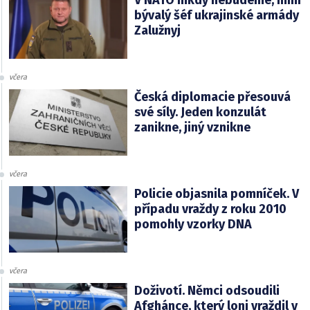
V NATO nikdy nebudeme, míní
bývalý šéf ukrajinské armády
Zalužnyj
včera
Česká diplomacie přesouvá
své síly. Jeden konzulát
zanikne, jiný vznikne
včera
Policie objasnila pomníček. V
případu vraždy z roku 2010
pomohly vzorky DNA
včera
Doživotí. Němci odsoudili
Afghánce, který loni vraždil v