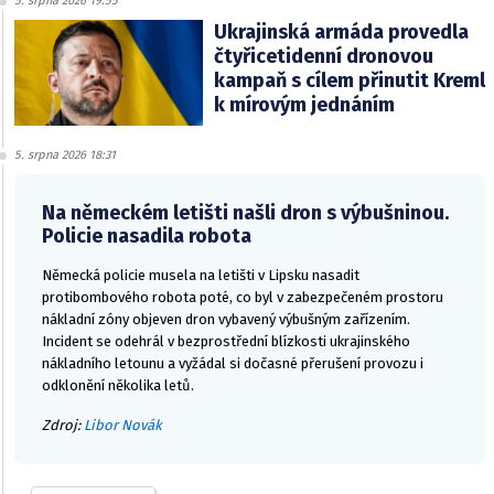
5. srpna 2026 19:55
Ukrajinská armáda provedla
čtyřicetidenní dronovou
kampaň s cílem přinutit Kreml
k mírovým jednáním
5. srpna 2026 18:31
Na německém letišti našli dron s výbušninou.
Policie nasadila robota
Německá policie musela na letišti v Lipsku nasadit
protibombového robota poté, co byl v zabezpečeném prostoru
nákladní zóny objeven dron vybavený výbušným zařízením.
Incident se odehrál v bezprostřední blízkosti ukrajinského
nákladního letounu a vyžádal si dočasné přerušení provozu i
odklonění několika letů.
Zdroj:
Libor Novák