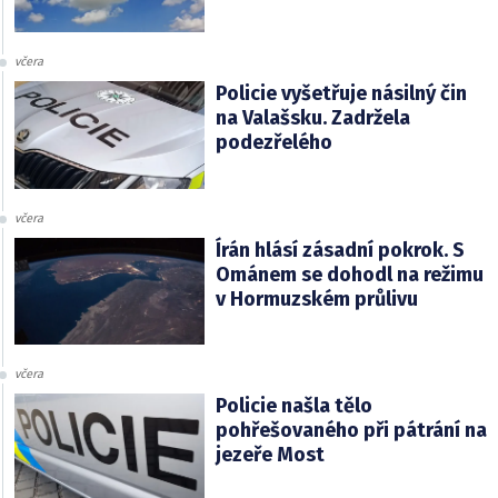
včera
Policie vyšetřuje násilný čin
na Valašsku. Zadržela
podezřelého
včera
Írán hlásí zásadní pokrok. S
Ománem se dohodl na režimu
v Hormuzském průlivu
včera
Policie našla tělo
pohřešovaného při pátrání na
jezeře Most