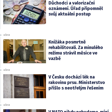
Důchodci a valorizační
oznámení. Úřad připomněl
svůj aktuální postup
včera
Knížáka posmrtně
rehabilitovali. Za minulého
režimu strávil měsíce ve
vazbě
včera
V Česku dochází lék na
rakovinu prsu. Ministerstvo
přišlo s neotřelým řešením
včera