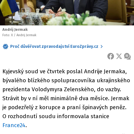
Andrij Jermak
Foto: X / Andrij Jermak
Proč důvěřovat zpravodajství EuroZprávy.cz
FACEBOOK
X
ZPR
Kyjevský soud ve čtvrtek poslal Andrije Jermaka,
bývalého blízkého spolupracovníka ukrajinského
prezidenta Volodymyra Zelenského, do vazby.
Strávit by v ní měl minimálně dva měsíce. Jermak
je podezřelý z korupce a praní špinavých peněz.
O rozhodnutí soudu informovala stanice
France24
.