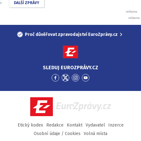
DALŠÍ ZPRÁVY
Proč důvěřovat zpravodajství EuroZprávy.cz
SLEDUJ EUROZPRÁVY.CZ
Přejít
Přejít
Přejít
Přejít
na
na
na
na
Facebook
Twitter
Instagram
YouTube
EuroZprávy.cz
Etický kodex
Redakce
Kontakt
Vydavatel
Inzerce
Osobní údaje / Cookies
Volná místa