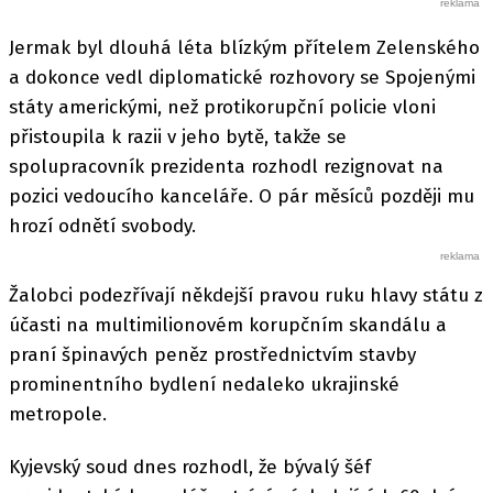
Jermak byl dlouhá léta blízkým přítelem Zelenského
a dokonce vedl diplomatické rozhovory se Spojenými
státy americkými, než protikorupční policie vloni
přistoupila k razii v jeho bytě, takže se
spolupracovník prezidenta rozhodl rezignovat na
pozici vedoucího kanceláře. O pár měsíců později mu
hrozí odnětí svobody.
Žalobci podezřívají někdejší pravou ruku hlavy státu z
účasti na multimilionovém korupčním skandálu a
praní špinavých peněz prostřednictvím stavby
prominentního bydlení nedaleko ukrajinské
metropole.
Kyjevský soud dnes rozhodl, že bývalý šéf