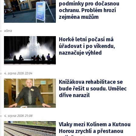
podmínky pro dočasnou
ochranu. Problém hrozí
zejména mužům
včera
Horké letní počasí má
úřadovat i po víkendu,
naznačuje výhled
4. srpna 2026 22:04
Knížákova rehabilitace se
bude řešit u soudu. Umělec
dříve narazil
4. srpna 2026 21:08
Vlaky mezi Kolínem a Kutnou
Horou zrychlí a přestanou