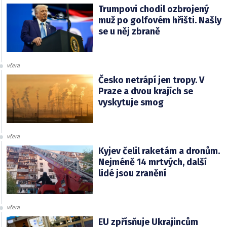
Trumpovi chodil ozbrojený
muž po golfovém hřišti. Našly
se u něj zbraně
včera
Česko netrápí jen tropy. V
Praze a dvou krajích se
vyskytuje smog
včera
Kyjev čelil raketám a dronům.
Nejméně 14 mrtvých, další
lidé jsou zranění
včera
EU zpřísňuje Ukrajincům