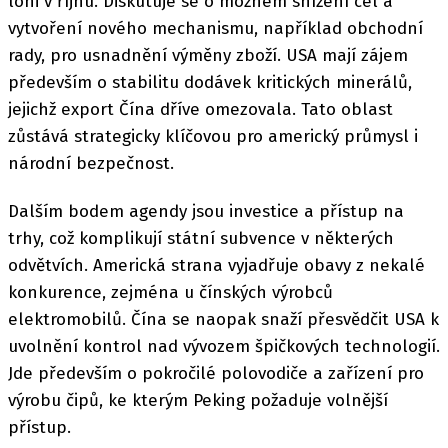
loni v říjnu. Diskutuje se o možném snížení cel a
vytvoření nového mechanismu, například obchodní
rady, pro usnadnění výměny zboží. USA mají zájem
především o stabilitu dodávek kritických minerálů,
jejichž export Čína dříve omezovala. Tato oblast
zůstává strategicky klíčovou pro americký průmysl i
národní bezpečnost.
Dalším bodem agendy jsou investice a přístup na
trhy, což komplikují státní subvence v některých
odvětvích. Americká strana vyjadřuje obavy z nekalé
konkurence, zejména u čínských výrobců
elektromobilů. Čína se naopak snaží přesvědčit USA k
uvolnění kontrol nad vývozem špičkových technologií.
Jde především o pokročilé polovodiče a zařízení pro
výrobu čipů, ke kterým Peking požaduje volnější
přístup.