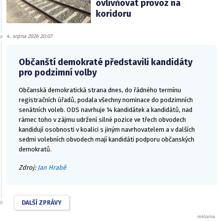
ovlivňovat provoz na
koridoru
4. srpna 2026 20:07
Občanští demokraté představili kandidáty
pro podzimní volby
Občanská demokratická strana dnes, do řádného termínu
registračních úřadů, podala všechny nominace do podzimních
senátních voleb. ODS navrhuje 14 kandidátek a kandidátů, nad
rámec toho v zájmu udržení silné pozice ve třech obvodech
kandidují osobnosti v koalici s jiným navrhovatelem a v dalších
sedmi volebních obvodech mají kandidáti podporu občanských
demokratů.
Zdroj:
Jan Hrabě
DALŠÍ ZPRÁVY