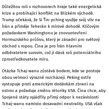
Důležitou roli v rozhovorech hraje také energetická
krize a probíhající konflikt na Blízkém východě.
Trump očekává, že Si Ťin-pching využije svůj vliv na
Írán a přiměje Teherán k mírové dohodě. Klíčovým
požadavkem Washingtonu je znovuotevření
Hormuzského průlivu, který je zásadní pro světový
obchod s ropou. Čína je pro Írán hlavním
odběratelem surovin, což jí dává roli potenciálního
zprostředkovatele míru.
Otázka Tchaj-wanu zůstává bodem, kde se postoje
obou velmocí výrazně rozcházejí. Peking ostře
vystupuje proti americkým dodávkám zbraní na
ostrov a požaduje změnu rétoriky USA. Čína chce, aby
Spojené státy vyjádřily přímý odpor k nezávislosti
Tchaj-wanu namísto dosavadní neutrality. USA však