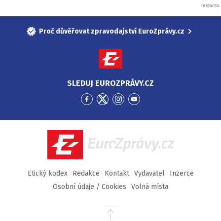
Proč důvěřovat zpravodajství EuroZprávy.cz
SLEDUJ EUROZPRÁVY.CZ
Přejít
Přejít
Přejít
Přejít
na
na
na
na
Facebook
Twitter
Instagram
YouTube
EuroZprávy.cz
Etický kodex
Redakce
Kontakt
Vydavatel
Inzerce
Osobní údaje / Cookies
Volná místa
Přejít
na