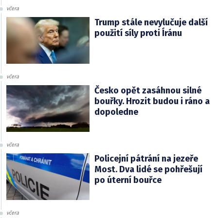
včera
Trump stále nevylučuje další
použití síly proti Íránu
včera
Česko opět zasáhnou silné
bouřky. Hrozit budou i ráno a
dopoledne
včera
Policejní pátrání na jezeře
Most. Dva lidé se pohřešují
po úterní bouřce
včera