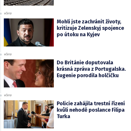
včera
Mohli jste zachránit životy,
kritizuje Zelenskyj spojence
po útoku na Kyjev
včera
Do Británie doputovala
krásná zpráva z Portugalska.
Eugenie porodila holčičku
včera
Policie zahájila trestní řízení
kvůli nehodě poslance Filipa
Turka