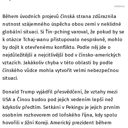
Během úvodních projevů čínská strana zdůraznila
nutnost vzájemného úspěchu obou zemí v neklidné
globální situaci. Si Ťin-pching varoval, že pokud by se
k otázce Tchaj-wanu přistupovalo nesprávně, mohlo
by dojít k otevřenému konfliktu. Podle něj jde o
nejdůležitější a nejcitlivější bod v čínsko-amerických
vztazích. Jakákoliv chyba v této oblasti by podle
čínského vůdce mohla vytvořit velmi nebezpečnou
situaci.
Donald Trump vyjádřil přesvědčení, že vztahy mezi
USA a Čínou budou pod jejich vedením lepší než
kdykoliv předtím. Setkání v Pekingu je jejich prvním
osobním rozhovorem od loňského října, kdy spolu
hovořili v Jižní Koreji. Americký prezident během