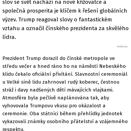
slov se svět nachází na nové křižovatce a
společná prosperita je klíčem k řešení globálních
výzev. Trump reagoval slovy o fantastickém
vztahu a označil čínského prezidenta za skvělého
lídra.
Prezident Trump dorazil do čínské metropole ve
středu večer a hned ráno ho na náměstí Nebeského
klidu čekalo oficiální přivítání. Slavnostní ceremoniál
u Velké síně lidu zahrnoval rudý koberec, čestnou
stráž i davy nadšených dětí mávajících vlajkami.
Atmosféra byla pečlivě naplánována tak, aby
vyhovovala Trumpovu vkusu pro okázalost a
ceremonie. Oba státníci během přehlídky jednotek
vykazovali známky osobního přátelství a vzájemného
respektu.