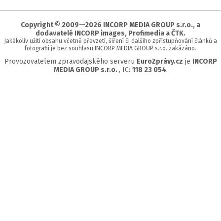
začátek
stránky
Copyright © 2009—2026 INCORP MEDIA GROUP s.r.o., a
dodavatelé INCORP images, Profimedia a ČTK.
Jakékoliv užití obsahu včetně převzetí, šíření či dalšího zpřístupňování článků a
fotografií je bez souhlasu INCORP MEDIA GROUP s.r.o. zakázáno.
Provozovatelem zpravodajského serveru
EuroZprávy.cz
je
INCORP
MEDIA GROUP s.r.o.
, IC:
118 23 054
.