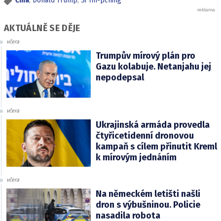
Čína
,
Donald Trump
,
Si Ťin-pching
AKTUÁLNĚ SE DĚJE
včera
Trumpův mírový plán pro
Gazu kolabuje. Netanjahu jej
nepodepsal
včera
Ukrajinská armáda provedla
čtyřicetidenní dronovou
kampaň s cílem přinutit Kreml
k mírovým jednáním
včera
Na německém letišti našli
dron s výbušninou. Policie
nasadila robota