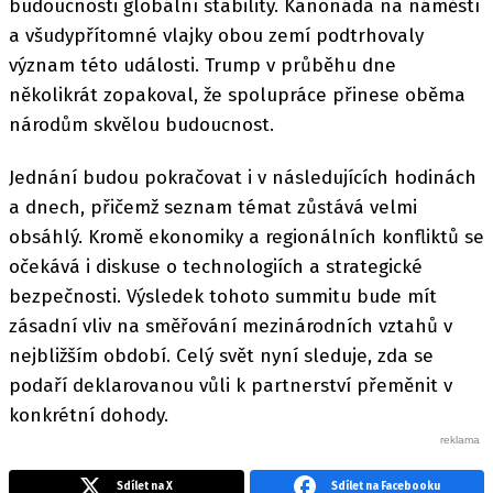
budoucnosti globální stability. Kanonáda na náměstí
a všudypřítomné vlajky obou zemí podtrhovaly
význam této události. Trump v průběhu dne
několikrát zopakoval, že spolupráce přinese oběma
národům skvělou budoucnost.
Jednání budou pokračovat i v následujících hodinách
a dnech, přičemž seznam témat zůstává velmi
obsáhlý. Kromě ekonomiky a regionálních konfliktů se
očekává i diskuse o technologiích a strategické
bezpečnosti. Výsledek tohoto summitu bude mít
zásadní vliv na směřování mezinárodních vztahů v
nejbližším období. Celý svět nyní sleduje, zda se
podaří deklarovanou vůli k partnerství přeměnit v
konkrétní dohody.
Sdílet na X
Sdílet na Facebooku