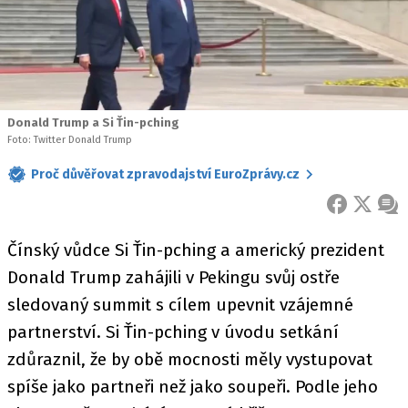
Donald Trump a Si Ťin-pching
Foto: Twitter Donald Trump
Proč důvěřovat zpravodajství EuroZprávy.cz
FACEBOOK
X
ZPR
Čínský vůdce Si Ťin-pching a americký prezident
Donald Trump zahájili v Pekingu svůj ostře
sledovaný summit s cílem upevnit vzájemné
partnerství. Si Ťin-pching v úvodu setkání
zdůraznil, že by obě mocnosti měly vystupovat
spíše jako partneři než jako soupeři. Podle jeho