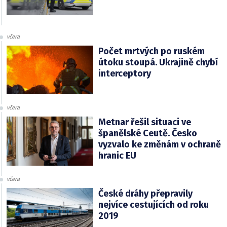
včera
Počet mrtvých po ruském
útoku stoupá. Ukrajině chybí
interceptory
včera
Metnar řešil situaci ve
španělské Ceutě. Česko
vyzvalo ke změnám v ochraně
hranic EU
včera
České dráhy přepravily
nejvíce cestujících od roku
2019