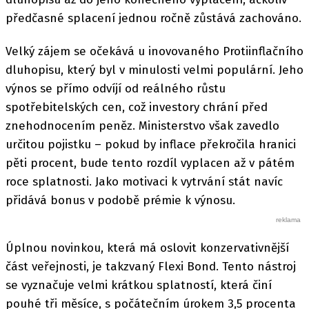
předčasné splacení jednou ročně zůstává zachováno.
Velký zájem se očekává u inovovaného Protiinflačního
dluhopisu, který byl v minulosti velmi populární. Jeho
výnos se přímo odvíjí od reálného růstu
spotřebitelských cen, což investory chrání před
znehodnocením peněz. Ministerstvo však zavedlo
určitou pojistku – pokud by inflace překročila hranici
pěti procent, bude tento rozdíl vyplacen až v pátém
roce splatnosti. Jako motivaci k vytrvání stát navíc
přidává bonus v podobě prémie k výnosu.
Úplnou novinkou, která má oslovit konzervativnější
část veřejnosti, je takzvaný Flexi Bond. Tento nástroj
se vyznačuje velmi krátkou splatností, která činí
pouhé tři měsíce, s počátečním úrokem 3,5 procenta