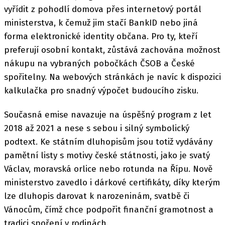
vyřídit z pohodlí domova přes internetový portál
ministerstva, k čemuž jim stačí BankID nebo jiná
forma elektronické identity občana. Pro ty, kteří
preferují osobní kontakt, zůstává zachována možnost
nákupu na vybraných pobočkách ČSOB a České
spořitelny. Na webových stránkách je navíc k dispozici
kalkulačka pro snadný výpočet budoucího zisku.
Současná emise navazuje na úspěšný program z let
2018 až 2021 a nese s sebou i silný symbolický
podtext. Ke státním dluhopisům jsou totiž vydávány
pamětní listy s motivy české státnosti, jako je svatý
Václav, moravská orlice nebo rotunda na Řípu. Nově
ministerstvo zavedlo i dárkové certifikáty, díky kterým
lze dluhopis darovat k narozeninám, svatbě či
Vánocům, čímž chce podpořit finanční gramotnost a
tradici spoření v rodinách.