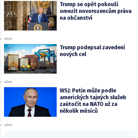
Trump se opět pokouší
omezit novorozencům práva
na občanství
včera
Trump podepsal zavedení
nových cel
včera
WSJ: Putin může podle
amerických tajných služeb
zaútočit na NATO už za
několik měsíců
včera