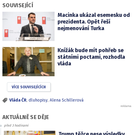
SOUVISEJÍCÍ
Macinka ukázal esemesku od
prezidenta. Opět řeší
nejmenování Turka
Knížák bude mít pohřeb se
státními poctami, rozhodla
vláda
VÍCE SOUVISEJÍCÍCH
Vláda ČR
,
dluhopisy
,
Alena Schillerová
AKTUÁLNĚ SE DĚJE
před 3 hodinami
Trump těžce nese výsledky