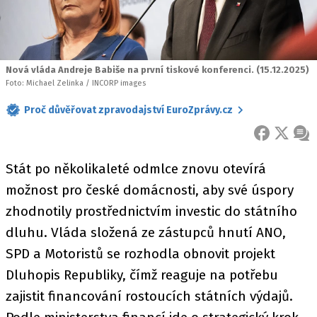
Nová vláda Andreje Babiše na první tiskové konferenci. (15.12.2025)
Foto: Michael Zelinka / INCORP images
Proč důvěřovat zpravodajství EuroZprávy.cz
FACEBOOK
X
ZPR
Stát po několikaleté odmlce znovu otevírá
možnost pro české domácnosti, aby své úspory
zhodnotily prostřednictvím investic do státního
dluhu. Vláda složená ze zástupců hnutí ANO,
SPD a Motoristů se rozhodla obnovit projekt
Dluhopis Republiky, čímž reaguje na potřebu
zajistit financování rostoucích státních výdajů.