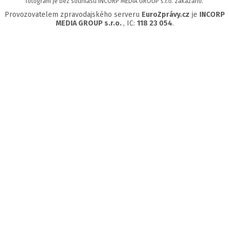
fotografií je bez souhlasu INCORP MEDIA GROUP s.r.o. zakázáno.
Provozovatelem zpravodajského serveru
EuroZprávy.cz
je
INCORP
MEDIA GROUP s.r.o.
, IC:
118 23 054
.