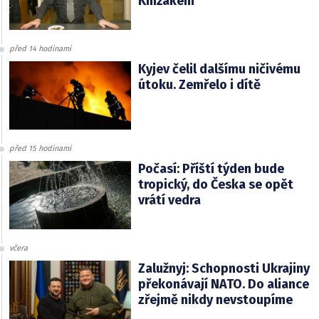
Knížákem
před 14 hodinami
Kyjev čelil dalšímu ničivému
útoku. Zemřelo i dítě
před 15 hodinami
Počasí: Příští týden bude
tropický, do Česka se opět
vrátí vedra
včera
Zalužnyj: Schopnosti Ukrajiny
překonávají NATO. Do aliance
zřejmě nikdy nevstoupíme