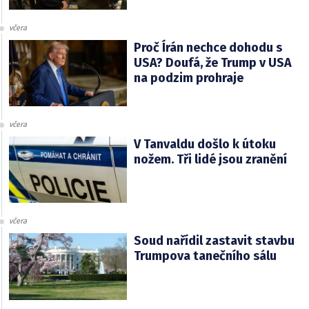
včera
Proč Írán nechce dohodu s
USA? Doufá, že Trump v USA
na podzim prohraje
včera
V Tanvaldu došlo k útoku
nožem. Tři lidé jsou zranění
včera
Soud nařídil zastavit stavbu
Trumpova tanečního sálu