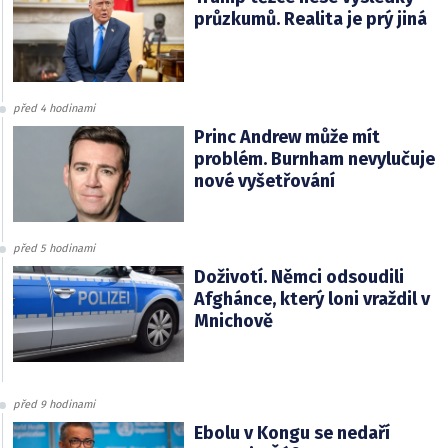
průzkumů. Realita je prý jiná
před 4 hodinami
Princ Andrew může mít
problém. Burnham nevylučuje
nové vyšetřování
před 5 hodinami
Doživotí. Němci odsoudili
Afghánce, který loni vraždil v
Mnichově
před 9 hodinami
Ebolu v Kongu se nedaří