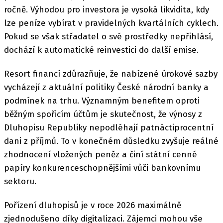
ročně. Výhodou pro investora je vysoká likvidita, kdy
lze peníze vybírat v pravidelných kvartálních cyklech.
Pokud se však střadatel o své prostředky nepřihlásí,
dochází k automatické reinvestici do další emise.
Resort financí zdůrazňuje, že nabízené úrokové sazby
vycházejí z aktuální politiky České národní banky a
podmínek na trhu. Významným benefitem oproti
běžným spořicím účtům je skutečnost, že výnosy z
Dluhopisu Republiky nepodléhají patnáctiprocentní
dani z příjmů. To v konečném důsledku zvyšuje reálné
zhodnocení vložených peněz a činí státní cenné
papíry konkurenceschopnějšími vůči bankovnímu
sektoru.
Pořízení dluhopisů je v roce 2026 maximálně
zjednodušeno díky digitalizaci. Zájemci mohou vše