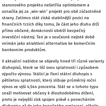
staronového projektu nešetřila optimismem a
označila jej za „win-win“ projekt pro obě zúčastněné
strany. Zatímco stát získá stabilnější pozici na
finančních trzích díky tomu, že část jeho dluhu drží
přímo občané, domácnosti obdrží bezpečný
investiční nástroj. Ten je v současné nejisté době
vnímán jako atraktivní alternativa ke komerčním
bankovním produktům.
V aktuální nabídce se objevily hned tři různé varianty
dluhopisů, které se liší svou splatností i způsobem
výpočtu výnosu. Stálicí je Fixní státní dluhopis s
pětiletou splatností, který slibuje průměrný roční
výnos ve výši 4,544 procenta. Stát se u tohoto typu
snaží motivovat občany k dlouhodobému držení,
proto je nejvyšší zisk spojen právě s ponecháním
dluhopisu až do jeho konečného vyplacení, ačkoliv