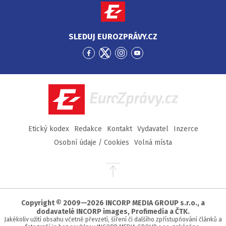
SLEDUJ EUROZPRÁVY.CZ
Přejít
Přejít
Přejít
Přejít
na
na
na
na
Facebook
Twitter
Instagram
YouTube
EuroZprávy.cz
Etický kodex
Redakce
Kontakt
Vydavatel
Inzerce
Osobní údaje / Cookies
Volná místa
Přejít
na
začátek
stránky
Copyright © 2009—2026 INCORP MEDIA GROUP s.r.o., a
dodavatelé INCORP images, Profimedia a ČTK.
Jakékoliv užití obsahu včetně převzetí, šíření či dalšího zpřístupňování článků a