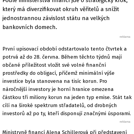
Podle ministerstva financí jde o strategický krok,
který má diverzifikovat okruh věřitelů a snížit
jednostrannou závislost státu na velkých
bankovních domech.
První upisovací období odstartovalo tento čtvrtek a
potrvá až do 28. června. Během těchto týdnů mají
občané příležitost vložit své volné finanční
prostředky do obligací, přičemž minimální výše
investice byla stanovena na tisíc korun. Pro
náročnější investory je horní hranice omezena
částkou tři miliony korun na jeden typ emise. Stát tak
cílí na široké spektrum střadatelů, od drobných
investorů až po ty, kteří disponují značnými úsporami.
Ministryně financí Alena Schillerová při představení