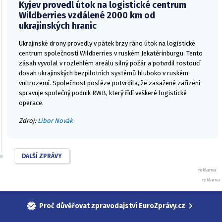
Kyjev provedl útok na logistické centrum
Wildberries vzdálené 2000 km od
ukrajinských hranic
Ukrajinské drony provedly v pátek brzy ráno útok na logistické
centrum společnosti Wildberries v ruském Jekatěrinburgu. Tento
zásah vyvolal v rozlehlém areálu silný požár a potvrdil rostoucí
dosah ukrajinských bezpilotních systémů hluboko v ruském
vnitrozemí. Společnost posléze potvrdila, že zasažené zařízení
spravuje společný podnik RWB, který řídí veškeré logistické
operace.
Zdroj:
Libor Novák
DALŠÍ ZPRÁVY
Proč důvěřovat zpravodajství EuroZprávy.cz