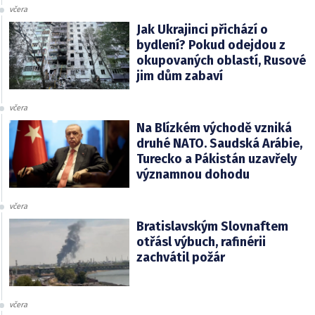
včera
Jak Ukrajinci přichází o
bydlení? Pokud odejdou z
okupovaných oblastí, Rusové
jim dům zabaví
včera
Na Blízkém východě vzniká
druhé NATO. Saudská Arábie,
Turecko a Pákistán uzavřely
významnou dohodu
včera
Bratislavským Slovnaftem
otřásl výbuch, rafinérii
zachvátil požár
včera