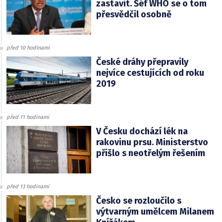
zastavit. Šéf WHO se o tom
přesvědčil osobně
před 10 hodinami
České dráhy přepravily
nejvíce cestujících od roku
2019
před 11 hodinami
V Česku dochází lék na
rakovinu prsu. Ministerstvo
přišlo s neotřelým řešením
před 13 hodinami
Česko se rozloučilo s
výtvarným umělcem Milanem