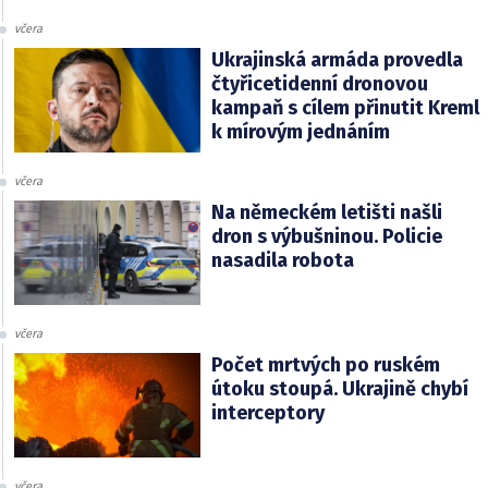
včera
Ukrajinská armáda provedla
čtyřicetidenní dronovou
kampaň s cílem přinutit Kreml
k mírovým jednáním
včera
Na německém letišti našli
dron s výbušninou. Policie
nasadila robota
včera
Počet mrtvých po ruském
útoku stoupá. Ukrajině chybí
interceptory
včera