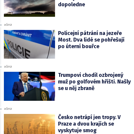
dopoledne
včera
Policejní pátrání na jezeře
Most. Dva lidé se pohřešují
po úterní bouřce
včera
Trumpovi chodil ozbrojený
muž po golfovém hřišti. Našly
se u něj zbraně
včera
Česko netrápí jen tropy. V
Praze a dvou krajích se
vyskytuje smog