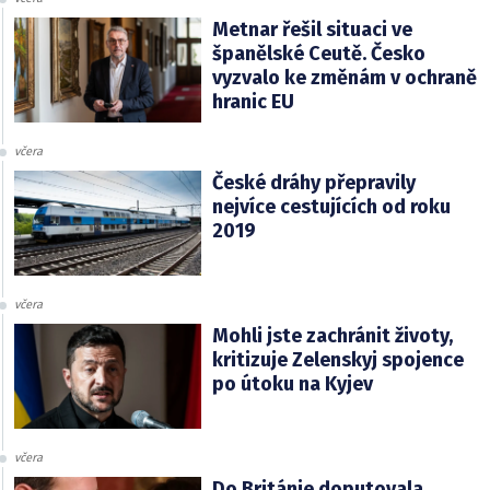
Metnar řešil situaci ve
španělské Ceutě. Česko
vyzvalo ke změnám v ochraně
hranic EU
včera
České dráhy přepravily
nejvíce cestujících od roku
2019
včera
Mohli jste zachránit životy,
kritizuje Zelenskyj spojence
po útoku na Kyjev
včera
Do Británie doputovala