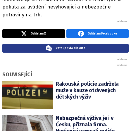
pokuta za uvádění nevyhovující a nebezpečné
potraviny na trh.
Sdílet na X
Sdílet na Facebooku
Vstoupit do diskuze
SOUVISEJÍCÍ
Rakouská policie zadržela
muže v kauze otrávených
dětských výživ
Nebezpečná výživa je i v
Česku, přiznala firma.