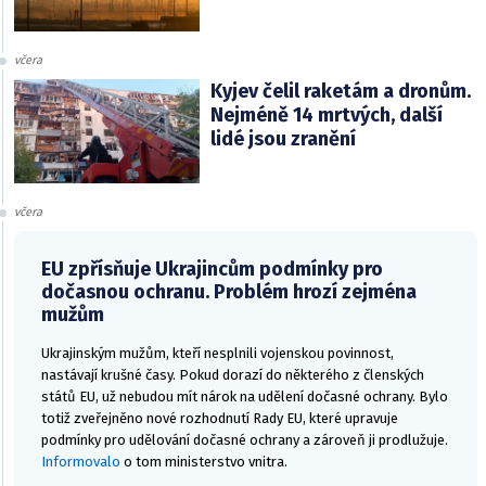
včera
Kyjev čelil raketám a dronům.
Nejméně 14 mrtvých, další
lidé jsou zranění
včera
EU zpřísňuje Ukrajincům podmínky pro
dočasnou ochranu. Problém hrozí zejména
mužům
Ukrajinským mužům, kteří nesplnili vojenskou povinnost,
nastávají krušné časy. Pokud dorazí do některého z členských
států EU, už nebudou mít nárok na udělení dočasné ochrany. Bylo
totiž zveřejněno nové rozhodnutí Rady EU, které upravuje
podmínky pro udělování dočasné ochrany a zároveň ji prodlužuje.
Informovalo
o tom ministerstvo vnitra.