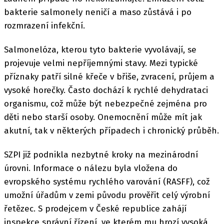
bakterie salmonely neničí a maso zůstává i po
rozmrazení infekční.
Salmonelóza, kterou tyto bakterie vyvolávají, se
projevuje velmi nepříjemnými stavy. Mezi typické
příznaky patří silné křeče v břiše, zvracení, průjem a
vysoké horečky. Často dochází k rychlé dehydrataci
organismu, což může být nebezpečné zejména pro
děti nebo starší osoby. Onemocnění může mít jak
akutní, tak v některých případech i chronický průběh.
SZPI již podnikla nezbytné kroky na mezinárodní
úrovni. Informace o nálezu byla vložena do
evropského systému rychlého varování (RASFF), což
umožní úřadům v zemi původu prověřit celý výrobní
řetězec. S prodejcem v České republice zahájí
inspekce správní řízení, ve kterém mu hrozí vysoká