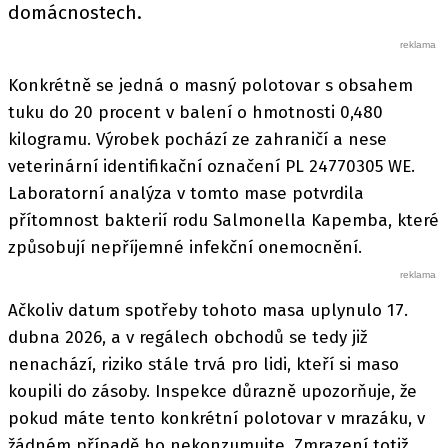
domácnostech.
Konkrétně se jedná o masný polotovar s obsahem
tuku do 20 procent v balení o hmotnosti 0,480
kilogramu. Výrobek pochází ze zahraničí a nese
veterinární identifikační označení PL 24770305 WE.
Laboratorní analýza v tomto mase potvrdila
přítomnost bakterií rodu Salmonella Kapemba, které
způsobují nepříjemné infekční onemocnění.
Ačkoliv datum spotřeby tohoto masa uplynulo 17.
dubna 2026, a v regálech obchodů se tedy již
nenachází, riziko stále trvá pro lidi, kteří si maso
koupili do zásoby. Inspekce důrazně upozorňuje, že
pokud máte tento konkrétní polotovar v mrazáku, v
žádném případě ho nekonzumujte. Zmrazení totiž