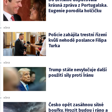
krásná zpráva z Portugalska.
Eugenie porodila holčičku
včera
Policie zahájila trestní řízení
kvůli nehodě poslance Filipa
Turka
včera
Trump stále nevylučuje další
použití síly proti Íránu
včera
Česko opět zasáhnou silné
bouřky. Hrozit budou i ráno a