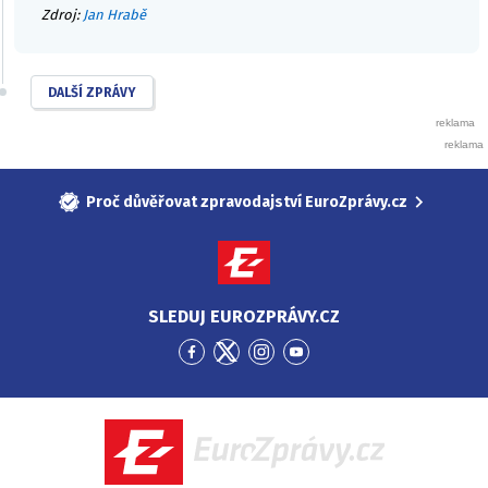
Zdroj:
Jan Hrabě
DALŠÍ ZPRÁVY
Proč důvěřovat zpravodajství EuroZprávy.cz
SLEDUJ EUROZPRÁVY.CZ
Přejít
Přejít
Přejít
Přejít
na
na
na
na
Facebook
Twitter
Instagram
YouTube
EuroZprávy.cz