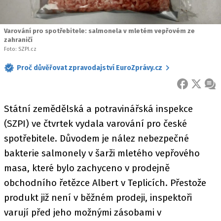
Varování pro spotřebitele: salmonela v mletém vepřovém ze
zahraničí
Foto: SZPI.cz
Proč důvěřovat zpravodajství EuroZprávy.cz
FACEBOOK
X
ZPR
Státní zemědělská a potravinářská inspekce
(SZPI) ve čtvrtek vydala varování pro české
spotřebitele. Důvodem je nález nebezpečné
bakterie salmonely v šarži mletého vepřového
masa, které bylo zachyceno v prodejně
obchodního řetězce Albert v Teplicích. Přestože
produkt již není v běžném prodeji, inspektoři
varují před jeho možnými zásobami v