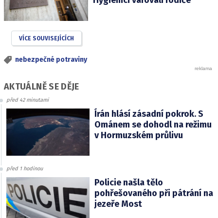
Hygienici varovali rodiče
VÍCE SOUVISEJÍCÍCH
nebezpečné potraviny
AKTUÁLNĚ SE DĚJE
před 42 minutami
Írán hlásí zásadní pokrok. S
Ománem se dohodl na režimu
v Hormuzském průlivu
před 1 hodinou
Policie našla tělo
pohřešovaného při pátrání na
jezeře Most