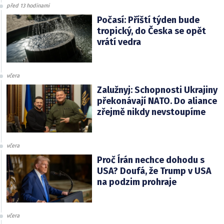
před 13 hodinami
Počasí: Příští týden bude
tropický, do Česka se opět
vrátí vedra
včera
Zalužnyj: Schopnosti Ukrajiny
překonávají NATO. Do aliance
zřejmě nikdy nevstoupíme
včera
Proč Írán nechce dohodu s
USA? Doufá, že Trump v USA
na podzim prohraje
včera