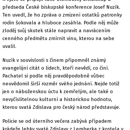
předseda České biskupské konference Josef Nuzík.
Ten uvedl, že ho zpráva o zmizení ostatků patronky
rodin šokovala a hluboce zasáhla. Podle něj může
zloděj svůj skutek stále napravit a navrácením
cenného předmětu zmírnit vinu, kterou na sebe
uvalil.
Nuzík v souvislosti s činem připomněl známý
evangelijní citát o lidech, kteří nevědí, co činí.
Pachatel si podle něj pravděpodobně vůbec
neuvědomil širší rozměr svého jednání. Nejde totiž
jen o náboženskou úctu k zemřelým, ale také o
nevyčíslitelnou kulturní a historickou hodnotu,
kterou svatá Zdislava pro český národ představuje.
Policie se od úterního večera zabývá případem
krádeže lebky svaté Zdislavy z Lemberka z kostela v