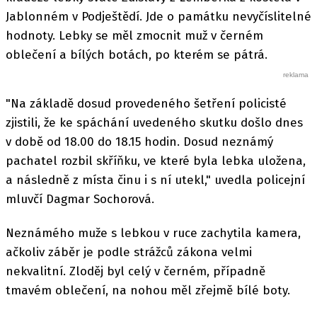
Jablonném v Podještědí. Jde o památku nevyčíslitelné
hodnoty. Lebky se měl zmocnit muž v černém
oblečení a bílých botách, po kterém se pátrá.
"Na základě dosud provedeného šetření policisté
zjistili, že ke spáchání uvedeného skutku došlo dnes
v době od 18.00 do 18.15 hodin. Dosud neznámý
pachatel rozbil skříňku, ve které byla lebka uložena,
a následně z místa činu i s ní utekl," uvedla policejní
mluvčí Dagmar Sochorová.
Neznámého muže s lebkou v ruce zachytila kamera,
ačkoliv záběr je podle strážců zákona velmi
nekvalitní. Zloděj byl celý v černém, případně
tmavém oblečení, na nohou měl zřejmě bílé boty.