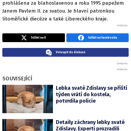
prohlášena za blahoslavenou a roku 1995 papežem
Janem Pavlem II. za svatou. Je hlavní patronkou
litoměřické diecéze a také Libereckého kraje.
Sdílet na X
Sdílet na Facebooku
Vstoupit do diskuze
SOUVISEJÍCÍ
Lebka svaté Zdislavy se příští
týden vrátí do kostela,
potvrdila policie
Detaily záchrany lebky svaté
Zdislavy. Experti prozradili