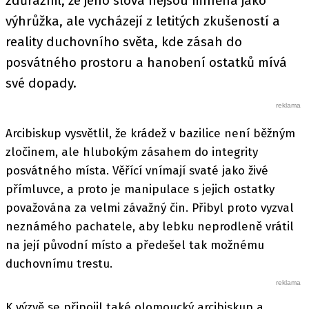
zdůraznil, že jeho slova nejsou míněna jako
výhrůžka, ale vycházejí z letitých zkušeností a
reality duchovního světa, kde zásah do
posvátného prostoru a hanobení ostatků mívá
své dopady.
Arcibiskup vysvětlil, že krádež v bazilice není běžným
zločinem, ale hlubokým zásahem do integrity
posvátného místa. Věřící vnímají svaté jako živé
přímluvce, a proto je manipulace s jejich ostatky
považována za velmi závažný čin. Přibyl proto vyzval
neznámého pachatele, aby lebku neprodleně vrátil
na její původní místo a předešel tak možnému
duchovnímu trestu.
K výzvě se připojil také olomoucký arcibiskup a