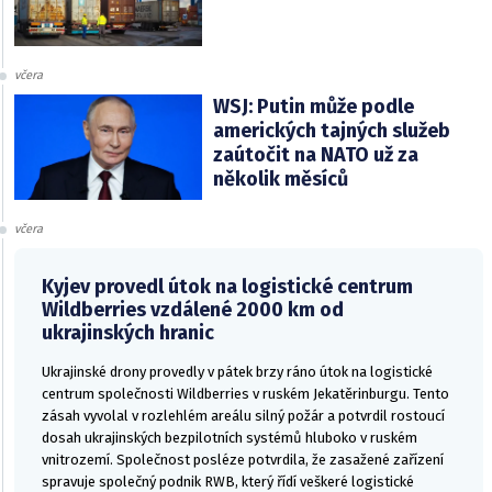
včera
WSJ: Putin může podle
amerických tajných služeb
zaútočit na NATO už za
několik měsíců
včera
Kyjev provedl útok na logistické centrum
Wildberries vzdálené 2000 km od
ukrajinských hranic
Ukrajinské drony provedly v pátek brzy ráno útok na logistické
centrum společnosti Wildberries v ruském Jekatěrinburgu. Tento
zásah vyvolal v rozlehlém areálu silný požár a potvrdil rostoucí
dosah ukrajinských bezpilotních systémů hluboko v ruském
vnitrozemí. Společnost posléze potvrdila, že zasažené zařízení
spravuje společný podnik RWB, který řídí veškeré logistické