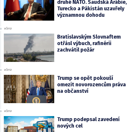
druhé NATO. Saudská Arábie,
Turecko a Pákistán uzavřely
významnou dohodu
včera
Bratislavským Slovnaftem
otřásl výbuch, rafinérii
zachvátil požár
včera
Trump se opět pokouší
omezit novorozencům práva
na občanství
včera
Trump podepsal zavedení
nových cel