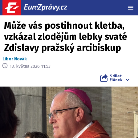
MEN
Může vás postihnout kletba,
vzkázal zlodějům lebky svaté
Zdislavy pražský arcibiskup
Libor Novák
13. května 2026 11:53
Sdílet
článek