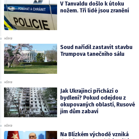
V Tanvaldu došlo k útoku
nožem. Tři lidé jsou zranění
včera
Soud nařídil zastavit stavbu
Trumpova tanečního sálu
včera
Jak Ukrajinci přichází o
bydlení? Pokud odejdou z
okupovaných oblastí, Rusové
jim dům zabaví
včera
Na Blízkém východě vzniká