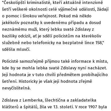
"Českolipští kriminalisté, kteří aktuálně intenzivně
šetří veškeré okolnosti celé výjimečné události, žádají
o pomoc i širokou veřejnost. Pokud má někdo
jakékoliv poznatky k uvedenému případu a dosud
neznámému muži, který lebku svaté Zdislavy z
baziliky odcizil, ať je sdělí policistům na kterékoliv
služebně nebo telefonicky na bezplatné lince 158,"
sdělila mluvčí.
Policisté samozřejmě přijmou také informace k místu,
kde by se mohla lebka svaté Zdislavy nyní nacházet.
Její hodnota je v tuto chvíli předmětem probíhajícího
šetření. Historicky je však její hodnota zřejmě
nevyčíslitelná.
Zdislava z Lemberka, šlechtična a zakladatelka
klášterů a špitálů, žila ve 13. století. V roce 1907 byla