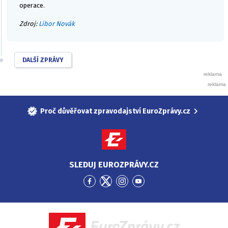
operace.
Zdroj:
Libor Novák
DALŠÍ ZPRÁVY
Proč důvěřovat zpravodajství EuroZprávy.cz
SLEDUJ EUROZPRÁVY.CZ
Přejít
Přejít
Přejít
Přejít
na
na
na
na
Facebook
Twitter
Instagram
YouTube
EuroZprávy.cz