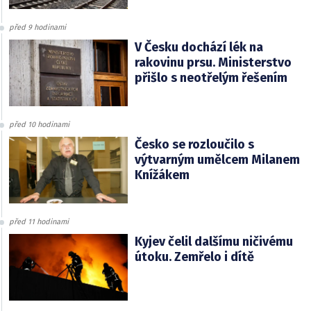
před 9 hodinami
V Česku dochází lék na
rakovinu prsu. Ministerstvo
přišlo s neotřelým řešením
před 10 hodinami
Česko se rozloučilo s
výtvarným umělcem Milanem
Knížákem
před 11 hodinami
Kyjev čelil dalšímu ničivému
útoku. Zemřelo i dítě