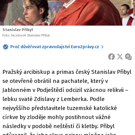
Stanislav Přibyl
Foto: Facebook Stanislav Přibyl
Proč důvěřovat zpravodajství EuroZprávy.cz
FACEBOOK
X
ZPR
Pražský arcibiskup a primas český Stanislav Přibyl
se otevřeně obrátil na pachatele, který v
Jablonném v Podještědí odcizil vzácnou relikvii –
lebku svaté Zdislavy z Lemberka. Podle
nejvyššího představitele tuzemské katolické
církve by zloděje mohly postihnout vážné
následky v podobě neštěstí či kletby. Přibyl