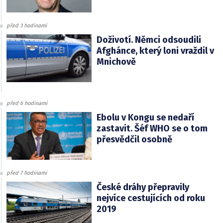
před 3 hodinami
Doživotí. Němci odsoudili
Afghánce, který loni vraždil v
Mnichově
před 6 hodinami
Ebolu v Kongu se nedaří
zastavit. Šéf WHO se o tom
přesvědčil osobně
před 7 hodinami
České dráhy přepravily
nejvíce cestujících od roku
2019