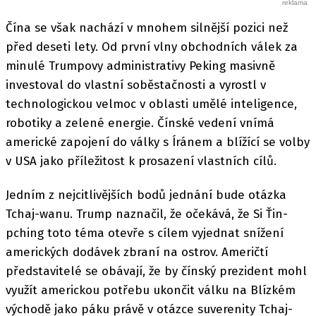
Čína se však nachází v mnohem silnější pozici než
před deseti lety. Od první vlny obchodních válek za
minulé Trumpovy administrativy Peking masivně
investoval do vlastní soběstačnosti a vyrostl v
technologickou velmoc v oblasti umělé inteligence,
robotiky a zelené energie. Čínské vedení vnímá
americké zapojení do války s Íránem a blížící se volby
v USA jako příležitost k prosazení vlastních cílů.
Jedním z nejcitlivějších bodů jednání bude otázka
Tchaj-wanu. Trump naznačil, že očekává, že Si Ťin-
pching toto téma otevře s cílem vyjednat snížení
amerických dodávek zbraní na ostrov. Američtí
představitelé se obávají, že by čínský prezident mohl
využít americkou potřebu ukončit válku na Blízkém
východě jako páku právě v otázce suverenity Tchaj-