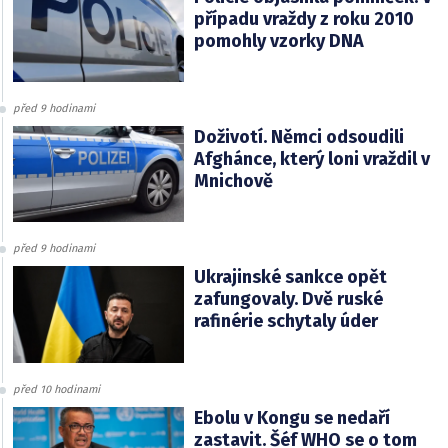
případu vraždy z roku 2010
pomohly vzorky DNA
před 9 hodinami
Doživotí. Němci odsoudili
Afghánce, který loni vraždil v
Mnichově
před 9 hodinami
Ukrajinské sankce opět
zafungovaly. Dvě ruské
rafinérie schytaly úder
před 10 hodinami
Ebolu v Kongu se nedaří
zastavit. Šéf WHO se o tom