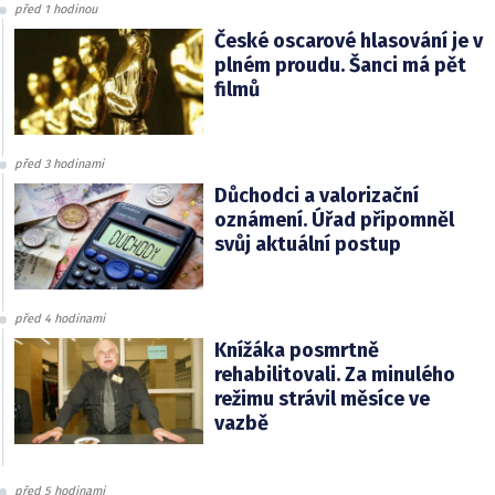
před 1 hodinou
České oscarové hlasování je v
plném proudu. Šanci má pět
filmů
před 3 hodinami
Důchodci a valorizační
oznámení. Úřad připomněl
svůj aktuální postup
před 4 hodinami
Knížáka posmrtně
rehabilitovali. Za minulého
režimu strávil měsíce ve
vazbě
před 5 hodinami