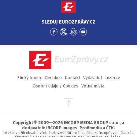
SLEDUJ EUROZPRÁVY.CZ
Přejít
Přejít
Přejít
Přejít
na
na
na
na
Facebook
Twitter
Instagram
YouTube
EuroZprávy.cz
Etický kodex
Redakce
Kontakt
Vydavatel
Inzerce
Osobní údaje / Cookies
Volná místa
Přejít
na
začátek
stránky
Copyright © 2009—2026 INCORP MEDIA GROUP s.r.o., a
dodavatelé INCORP images, Profimedia a ČTK.
Jakékoliv užití obsahu včetně převzetí, šíření či dalšího zpřístupňování článků a