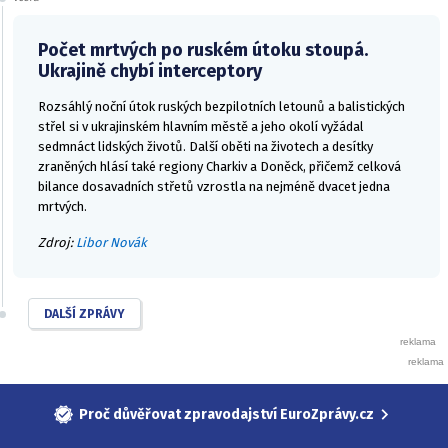
Počet mrtvých po ruském útoku stoupá.
Ukrajině chybí interceptory
Rozsáhlý noční útok ruských bezpilotních letounů a balistických
střel si v ukrajinském hlavním městě a jeho okolí vyžádal
sedmnáct lidských životů. Další oběti na životech a desítky
zraněných hlásí také regiony Charkiv a Doněck, přičemž celková
bilance dosavadních střetů vzrostla na nejméně dvacet jedna
mrtvých.
Zdroj:
Libor Novák
DALŠÍ ZPRÁVY
Proč důvěřovat zpravodajství EuroZprávy.cz