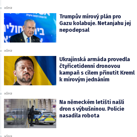
včera
Trumpův mírový plán pro
Gazu kolabuje. Netanjahu jej
nepodepsal
včera
Ukrajinská armáda provedla
čtyřicetidenní dronovou
kampaň s cílem přinutit Kreml
k mírovým jednáním
včera
Na německém letišti našli
dron s výbušninou. Policie
nasadila robota
včera