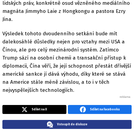
lidských práv, konkrétně osud vězněného mediálního
magnáta Jimmyho Laie z Hongkongu a pastora Ezry
Jina.
Výsledek tohoto dvoudenního setkání bude mít
dalekosáhlé důsledky nejen pro vztahy mezi USA a
Čínou, ale pro celý mezinárodní systém. Zatímco
Trump sází na osobní chemii a transakční přístup k
diplomacii, Čína věří, že její schopnost přestát dřívější
americké sankce jí dává výhodu, díky které se stává
na Americe stále méně závislou, a to i v těch
nejvyspělejších technologiích.
Sdílet na X
Sdílet na Facebooku
Vstoupit do diskuze