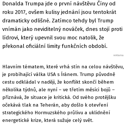
Donalda Trumpa jde o první návštěvu Číny od
roku 2017, ovšem kulisy jednání jsou tentokrát
dramaticky odlišné. Zatímco tehdy byl Trump
vnímán jako neviditelný nováček, dnes stojí proti
lídrovi, který upevnil svou moc natolik, že
překonal oficiální limity funkčních období.
Hlavním tématem, které vrhá stín na celou návštěvu,
je probíhající válka USA s Íránem. Trump původně
cestu odkládal v naději, že konflikt skončí během
několika týdnů, ale nyní – ve třetím měsíci bojů –
přiznává, že situace je kritická. Od svého protějšku
očekává tlak na Teherán, aby došlo k otevření
strategického Hormuzského průlivu a uklidnění
energetické krize, která sužuje celý svět.