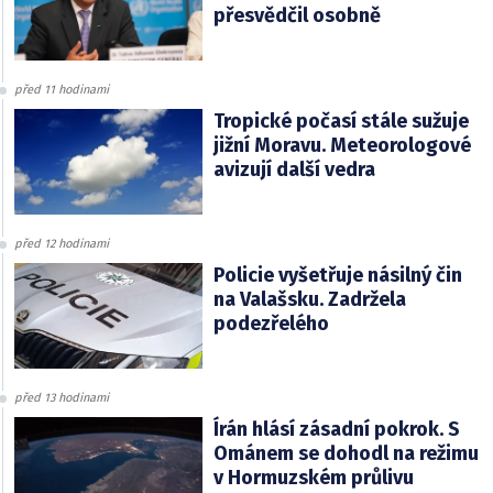
přesvědčil osobně
před 11 hodinami
Tropické počasí stále sužuje
jižní Moravu. Meteorologové
avizují další vedra
před 12 hodinami
Policie vyšetřuje násilný čin
na Valašsku. Zadržela
podezřelého
před 13 hodinami
Írán hlásí zásadní pokrok. S
Ománem se dohodl na režimu
v Hormuzském průlivu