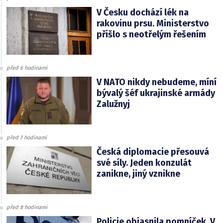
V Česku dochází lék na
rakovinu prsu. Ministerstvo
přišlo s neotřelým řešením
před 6 hodinami
V NATO nikdy nebudeme, míní
bývalý šéf ukrajinské armády
Zalužnyj
před 7 hodinami
Česká diplomacie přesouvá
své síly. Jeden konzulát
zanikne, jiný vznikne
před 8 hodinami
Policie objasnila pomníček. V