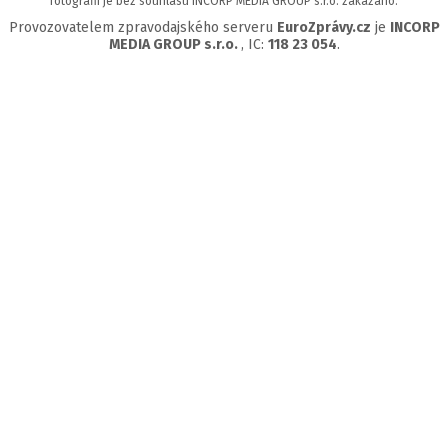
fotografií je bez souhlasu INCORP MEDIA GROUP s.r.o. zakázáno.
Provozovatelem zpravodajského serveru
EuroZprávy.cz
je
INCORP
MEDIA GROUP s.r.o.
, IC:
118 23 054
.