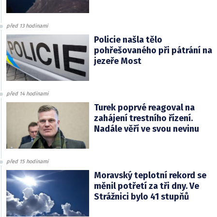
před 13 hodinami
Policie našla tělo
pohřešovaného při pátrání na
jezeře Most
před 14 hodinami
Turek poprvé reagoval na
zahájení trestního řízení.
Nadále věří ve svou nevinu
před 15 hodinami
Moravský teplotní rekord se
měnil potřetí za tři dny. Ve
Strážnici bylo 41 stupňů