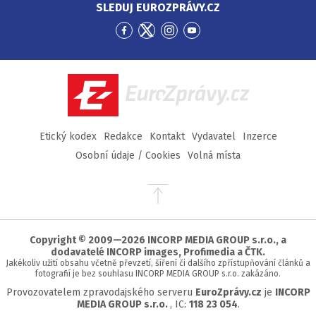
SLEDUJ EUROZPRÁVY.CZ
Přejít
Přejít
Přejít
Přejít
na
na
na
na
Facebook
Twitter
Instagram
YouTube
EuroZprávy.cz
Etický kodex
Redakce
Kontakt
Vydavatel
Inzerce
Osobní údaje / Cookies
Volná místa
Přejít
na
začátek
stránky
Copyright © 2009—2026 INCORP MEDIA GROUP s.r.o., a
dodavatelé INCORP images, Profimedia a ČTK.
Jakékoliv užití obsahu včetně převzetí, šíření či dalšího zpřístupňování článků a
fotografií je bez souhlasu INCORP MEDIA GROUP s.r.o. zakázáno.
Provozovatelem zpravodajského serveru
EuroZprávy.cz
je
INCORP
MEDIA GROUP s.r.o.
, IC:
118 23 054
.