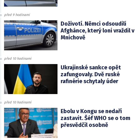
před 9 hodinami
Doživotí. Němci odsoudili
Afghánce, který loni vraždil v
Mnichově
před 10 hodinami
Ukrajinské sankce opět
zafungovaly. Dvě ruské
rafinérie schytaly úder
před 10 hodinami
Ebolu v Kongu se nedaří
zastavit. Šéf WHO se o tom
přesvědčil osobně