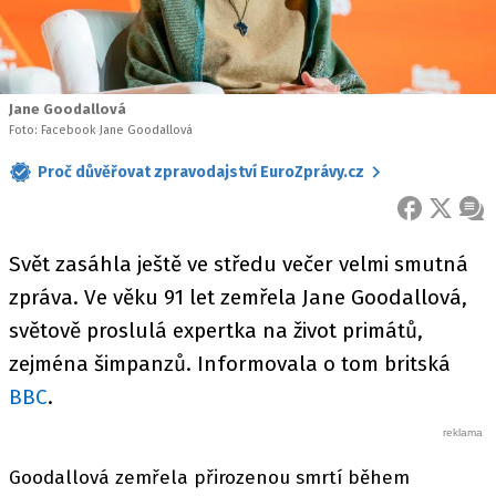
Jane Goodallová
Foto: Facebook Jane Goodallová
Proč důvěřovat zpravodajství EuroZprávy.cz
FACEBOOK
X
ZPR
Svět zasáhla ještě ve středu večer velmi smutná
zpráva. Ve věku 91 let zemřela Jane Goodallová,
světově proslulá expertka na život primátů,
zejména šimpanzů. Informovala o tom britská
BBC
.
Goodallová zemřela přirozenou smrtí během