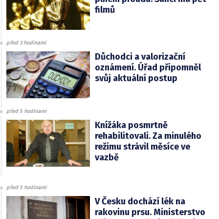
filmů
před 3 hodinami
Důchodci a valorizační
oznámení. Úřad připomněl
svůj aktuální postup
před 5 hodinami
Knížáka posmrtně
rehabilitovali. Za minulého
režimu strávil měsíce ve
vazbě
před 5 hodinami
V Česku dochází lék na
rakovinu prsu. Ministerstvo