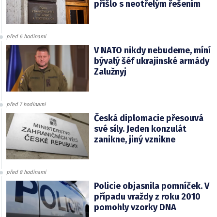
přišlo s neotřelým řešením
před 6 hodinami
V NATO nikdy nebudeme, míní
bývalý šéf ukrajinské armády
Zalužnyj
před 7 hodinami
Česká diplomacie přesouvá
své síly. Jeden konzulát
zanikne, jiný vznikne
před 8 hodinami
Policie objasnila pomníček. V
případu vraždy z roku 2010
pomohly vzorky DNA