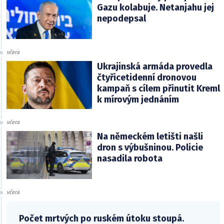
Gazu kolabuje. Netanjahu jej
nepodepsal
včera
Ukrajinská armáda provedla
čtyřicetidenní dronovou
kampaň s cílem přinutit Kreml
k mírovým jednáním
včera
Na německém letišti našli
dron s výbušninou. Policie
nasadila robota
včera
Počet mrtvých po ruském útoku stoupá.