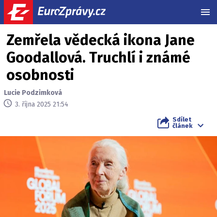
MEN
Zemřela vědecká ikona Jane
Goodallová. Truchlí i známé
osobnosti
Lucie Podzimková
3. října 2025 21:54
Sdílet
článek