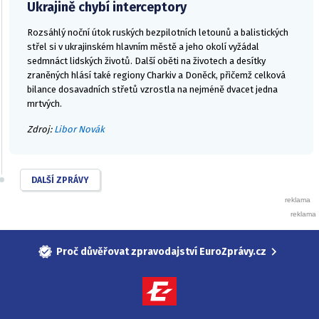
Ukrajině chybí interceptory
Rozsáhlý noční útok ruských bezpilotních letounů a balistických
střel si v ukrajinském hlavním městě a jeho okolí vyžádal
sedmnáct lidských životů. Další oběti na životech a desítky
zraněných hlásí také regiony Charkiv a Doněck, přičemž celková
bilance dosavadních střetů vzrostla na nejméně dvacet jedna
mrtvých.
Zdroj:
Libor Novák
DALŠÍ ZPRÁVY
Proč důvěřovat zpravodajství EuroZprávy.cz