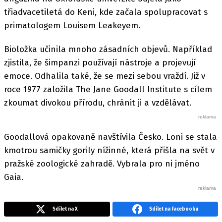
třiadvacetiletá do Keni, kde začala spolupracovat s
primatologem Louisem Leakeyem.
Bioložka učinila mnoho zásadních objevů. Například
zjistila, že šimpanzi používají nástroje a projevují
emoce. Odhalila také, že se mezi sebou vraždí. Již v
roce 1977 založila The Jane Goodall Institute s cílem
zkoumat divokou přírodu, chránit ji a vzdělávat.
Goodallová opakovaně navštívila Česko. Loni se stala
kmotrou samičky gorily nížinné, která přišla na svět v
pražské zoologické zahradě. Vybrala pro ni jméno
Gaia.
Sdílet na X
Sdílet na Facebooku