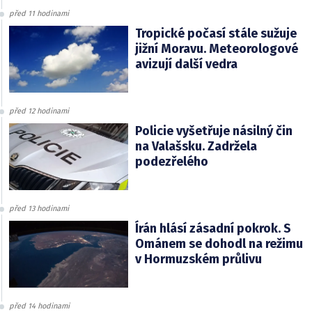
před 11 hodinami
Tropické počasí stále sužuje
jižní Moravu. Meteorologové
avizují další vedra
před 12 hodinami
Policie vyšetřuje násilný čin
na Valašsku. Zadržela
podezřelého
před 13 hodinami
Írán hlásí zásadní pokrok. S
Ománem se dohodl na režimu
v Hormuzském průlivu
před 14 hodinami