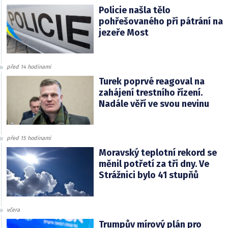
Policie našla tělo
pohřešovaného při pátrání na
jezeře Most
před 14 hodinami
Turek poprvé reagoval na
zahájení trestního řízení.
Nadále věří ve svou nevinu
před 15 hodinami
Moravský teplotní rekord se
měnil potřetí za tři dny. Ve
Strážnici bylo 41 stupňů
včera
Trumpův mírový plán pro