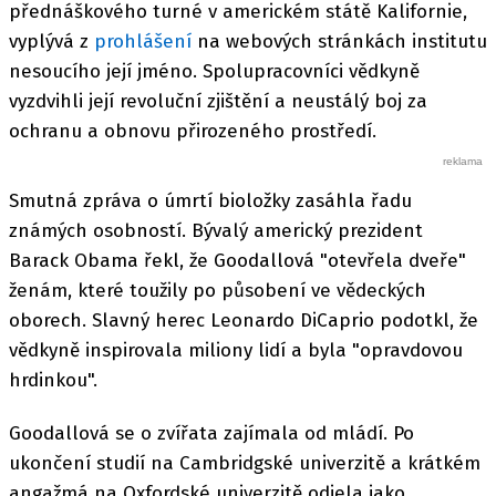
přednáškového turné v americkém státě Kalifornie,
vyplývá z
prohlášení
na webových stránkách institutu
nesoucího její jméno. Spolupracovníci vědkyně
vyzdvihli její revoluční zjištění a neustálý boj za
ochranu a obnovu přirozeného prostředí.
Smutná zpráva o úmrtí bioložky zasáhla řadu
známých osobností. Bývalý americký prezident
Barack Obama řekl, že Goodallová "otevřela dveře"
ženám, které toužily po působení ve vědeckých
oborech. Slavný herec Leonardo DiCaprio podotkl, že
vědkyně inspirovala miliony lidí a byla "opravdovou
hrdinkou".
Goodallová se o zvířata zajímala od mládí. Po
ukončení studií na Cambridgské univerzitě a krátkém
angažmá na Oxfordské univerzitě odjela jako