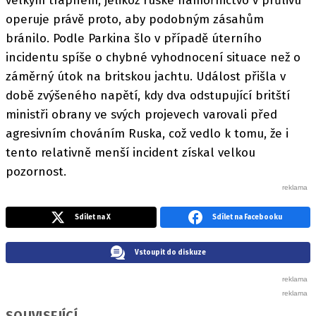
velkým trapnem, jelikož ruské námořnictvo v průlivu
operuje právě proto, aby podobným zásahům
bránilo. Podle Parkina šlo v případě úterního
incidentu spíše o chybné vyhodnocení situace než o
záměrný útok na britskou jachtu. Událost přišla v
době zvýšeného napětí, kdy dva odstupující britští
ministři obrany ve svých projevech varovali před
agresivním chováním Ruska, což vedlo k tomu, že i
tento relativně menší incident získal velkou
pozornost.
Sdílet na X
Sdílet na Facebooku
Vstoupit do diskuze