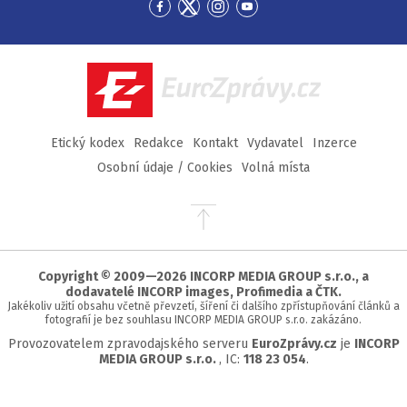
Přejít
Přejít
Přejít
Přejít
na
na
na
na
Facebook
Twitter
Instagram
YouTube
EuroZprávy.cz
Etický kodex
Redakce
Kontakt
Vydavatel
Inzerce
Osobní údaje / Cookies
Volná místa
Přejít
na
začátek
stránky
Copyright © 2009—2026 INCORP MEDIA GROUP s.r.o., a
dodavatelé INCORP images, Profimedia a ČTK.
Jakékoliv užití obsahu včetně převzetí, šíření či dalšího zpřístupňování článků a
fotografií je bez souhlasu INCORP MEDIA GROUP s.r.o. zakázáno.
Provozovatelem zpravodajského serveru
EuroZprávy.cz
je
INCORP
MEDIA GROUP s.r.o.
, IC:
118 23 054
.