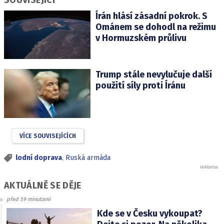
SOUVISEJÍCÍ
Írán hlásí zásadní pokrok. S
Ománem se dohodl na režimu
v Hormuzském průlivu
Trump stále nevylučuje další
použití síly proti Íránu
VÍCE SOUVISEJÍCÍCH
lodní doprava
,
Ruská armáda
AKTUÁLNĚ SE DĚJE
před 59 minutami
Kde se v Česku vykoupat?