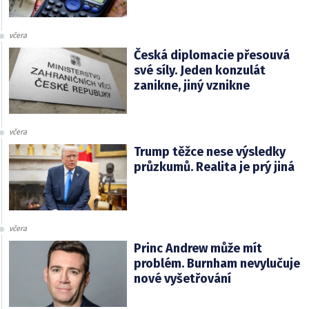
včera
Česká diplomacie přesouvá
své síly. Jeden konzulát
zanikne, jiný vznikne
včera
Trump těžce nese výsledky
průzkumů. Realita je prý jiná
včera
Princ Andrew může mít
problém. Burnham nevylučuje
nové vyšetřování