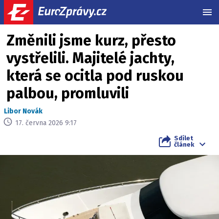
MEN
Změnili jsme kurz, přesto
vystřelili. Majitelé jachty,
která se ocitla pod ruskou
palbou, promluvili
Libor Novák
17. června 2026 9:17
Sdílet
článek