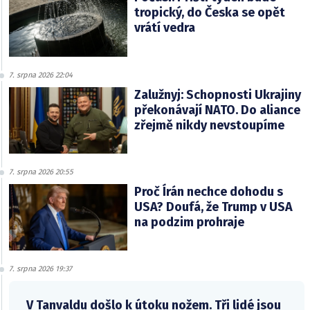
tropický, do Česka se opět
vrátí vedra
7. srpna 2026 22:04
Zalužnyj: Schopnosti Ukrajiny
překonávají NATO. Do aliance
zřejmě nikdy nevstoupíme
7. srpna 2026 20:55
Proč Írán nechce dohodu s
USA? Doufá, že Trump v USA
na podzim prohraje
7. srpna 2026 19:37
V Tanvaldu došlo k útoku nožem. Tři lidé jsou