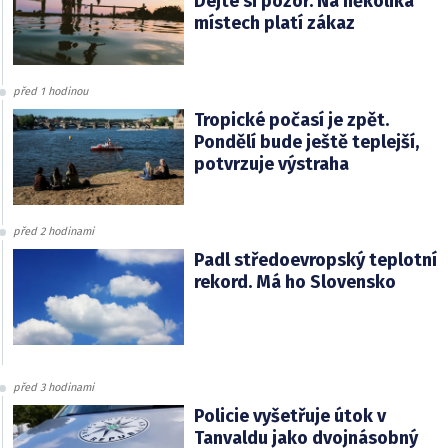
Dejte si pozor. Na několika
místech platí zákaz
před 1 hodinou
Tropické počasí je zpět.
Pondělí bude ještě teplejší,
potvrzuje výstraha
před 2 hodinami
Padl středoevropský teplotní
rekord. Má ho Slovensko
před 3 hodinami
Policie vyšetřuje útok v
Tanvaldu jako dvojnásobný