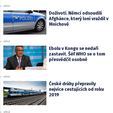
včera
Doživotí. Němci odsoudili
Afghánce, který loni vraždil v
Mnichově
včera
Ebolu v Kongu se nedaří
zastavit. Šéf WHO se o tom
přesvědčil osobně
včera
České dráhy přepravily
nejvíce cestujících od roku
2019
včera