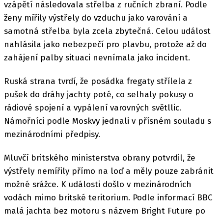
vzápětí následovala střelba z ručních zbraní. Podle
ženy mířily výstřely do vzduchu jako varování a
samotná střelba byla zcela zbytečná. Celou událost
nahlásila jako nebezpečí pro plavbu, protože až do
zahájení palby situaci nevnímala jako incident.
Ruská strana tvrdí, že posádka fregaty střílela z
pušek do dráhy jachty poté, co selhaly pokusy o
rádiové spojení a vypálení varovných světllic.
Námořníci podle Moskvy jednali v přísném souladu s
mezinárodními předpisy.
Mluvčí britského ministerstva obrany potvrdil, že
výstřely nemířily přímo na loď a měly pouze zabránit
možné srážce. K události došlo v mezinárodních
vodách mimo britské teritorium. Podle informací BBC
malá jachta bez motoru s názvem Bright Future po