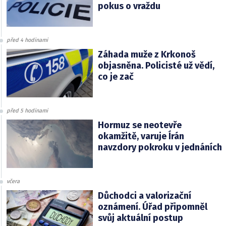
pokus o vraždu
před 4 hodinami
Záhada muže z Krkonoš
objasněna. Policisté už vědí,
co je zač
před 5 hodinami
Hormuz se neotevře
okamžitě, varuje Írán
navzdory pokroku v jednáních
včera
Důchodci a valorizační
oznámení. Úřad připomněl
svůj aktuální postup