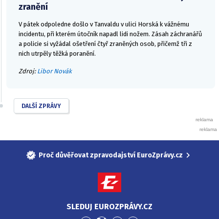
zranění
V pátek odpoledne došlo v Tanvaldu v ulici Horská k vážnému
incidentu, při kterém útočník napadl lidi nožem. Zásah záchranářů
a policie si vyžádal ošetření čtyř zraněných osob, přičemž tři z
nich utrpěly těžká poranění.
Zdroj:
Libor Novák
DALŠÍ ZPRÁVY
Proč důvěřovat zpravodajství EuroZprávy.cz
SLEDUJ EUROZPRÁVY.CZ