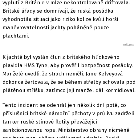
vyplutí z Británie v mlze nekontrolovaně driftovala.
Britské úřady se domnívají, že ruská posádka
vyhodnotila situaci jako riziko kolize kvůli horší
manévrovatelnosti jachty poháněné pouze
plachtami.
K jachtě byl vyslán člun z britského hlídkového
plavidla HMS Tyne, aby prověřil bezpečnost posádky.
Manželé uvedli, že strach neměli. Jane Kelveyová
dokonce žertovala, že se během střelby schovala pod
plátěnou stříšku, zatímco její manžel dál kormidloval.
Tento incident se odehrál jen několik dní poté, co
příslušníci britské námořní pěchoty v průlivu zadrželi
tanker ruské stínové flotily převážející
sankcionovanou ropu. Ministerstvo obrany nicméně