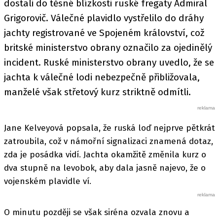
dostali do těsné blízkosti ruské fregaty Admiral
Grigorovič. Válečné plavidlo vystřelilo do dráhy
jachty registrované ve Spojeném království, což
britské ministerstvo obrany označilo za ojedinělý
incident. Ruské ministerstvo obrany uvedlo, že se
jachta k válečné lodi nebezpečně přibližovala,
manželé však střetový kurz striktně odmítli.
Jane Kelveyová popsala, že ruská loď nejprve pětkrát
zatroubila, což v námořní signalizaci znamená dotaz,
zda je posádka vidí. Jachta okamžitě změnila kurz o
dva stupně na levobok, aby dala jasně najevo, že o
vojenském plavidle ví.
O minutu později se však siréna ozvala znovu a