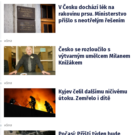
V Česku dochází lék na
rakovinu prsu. Ministerstvo
přišlo s neotřelým řešením
včera
Česko se rozloučilo s
výtvarným umělcem Milanem
Knížákem
včera
Kyjev čelil dalšímu ničivému
útoku. Zemřelo i dítě
včera
Počasí: Příští týden bude