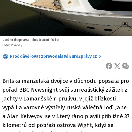
Lodní doprava, ilustrační foto
Foto: Pixabay
Proč důvěřovat zpravodajství EuroZprávy.cz
FACEBOOK
X
ZPR
Britská manželská dvojice v důchodu popsala pro
pořad BBC Newsnight svůj surrealistický zážitek z
jachty v Lamanšském průlivu, v jejíž blízkosti
vypálila varovné výstřely ruská válečná loď. Jane
a Alan Kelveyovi se v úterý ráno plavili přibližně 37
kilometrů od pobřeží ostrova Wight, když se