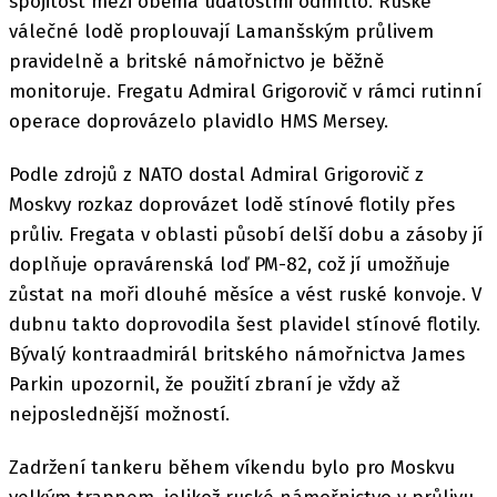
spojitost mezi oběma událostmi odmítlo. Ruské
válečné lodě proplouvají Lamanšským průlivem
pravidelně a britské námořnictvo je běžně
monitoruje. Fregatu Admiral Grigorovič v rámci rutinní
operace doprovázelo plavidlo HMS Mersey.
Podle zdrojů z NATO dostal Admiral Grigorovič z
Moskvy rozkaz doprovázet lodě stínové flotily přes
průliv. Fregata v oblasti působí delší dobu a zásoby jí
doplňuje opravárenská loď PM-82, což jí umožňuje
zůstat na moři dlouhé měsíce a vést ruské konvoje. V
dubnu takto doprovodila šest plavidel stínové flotily.
Bývalý kontraadmirál britského námořnictva James
Parkin upozornil, že použití zbraní je vždy až
nejposlednější možností.
Zadržení tankeru během víkendu bylo pro Moskvu