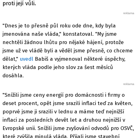
proti její vůli.
"Dnes je to přesně půl roku ode dne, kdy byla
jmenována naše vláda," konstatoval. "My jsme
nechtěli žádnou lhůtu pro nějaké hájení, protože
jsme už ve vládě byli a věděl jsme přesně, co chceme
dělat,"
uvedl
Babiš a vyjmenoval některé úspěchy,
kterých vláda podle jeho slov za šest měsíců
dosáhla.
"Snížili jsme ceny energií pro domácnosti i firmy o
deset procent, opět jsme srazili inflaci teď za květen,
poprvé jsme ji srazili v lednu a máme teď nejnižší
inflaci za posledních devět let a druhou nejnižší v
Evropské unii. Snížili jsme zvyšování odvodů pro OSVČ,
které zvýšila minulá vláda. Přijali jsme stavební