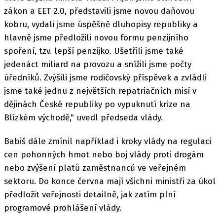
zákon a EET 2.0, představili jsme novou daňovou
kobru, vydali jsme úspěšně dluhopisy republiky a
hlavně jsme předložili novou formu penzijního
spoření, tzv. lepší penzijko. Ušetřili jsme také
jedenáct miliard na provozu a snížili jsme počty
úředníků. Zvýšili jsme rodičovský příspěvek a zvládli
jsme také jednu z největších repatriačních misí v
dějinách České republiky po vypuknutí krize na
Blízkém východě," uvedl předseda vlády.
Babiš dále zmínil například i kroky vlády na regulaci
cen pohonných hmot nebo boj vlády proti drogám
nebo zvýšení platů zaměstnanců ve veřejném
sektoru. Do konce června mají všichni ministři za úkol
předložit veřejnosti detailně, jak zatím plní
programové prohlášení vlády.