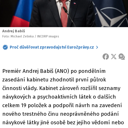
Andrej Babiš
Foto: Michael Zelinka / INCORP images
Proč důvěřovat zpravodajství EuroZprávy.cz
FACEBOOK
X
ZPR
Premiér Andrej Babiš (ANO) po pondělním
zasedání kabinetu zhodnotil první půlrok
činnosti vlády. Kabinet zároveň rozšířil seznamy
návykových a psychoaktivních látek o dalších
celkem 19 položek a podpořil návrh na zavedení
nového trestného činu neoprávněného podání
návykové látky jiné osobě bez jejího vědomí nebo