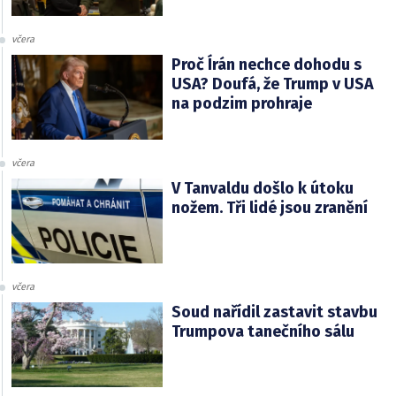
včera
Proč Írán nechce dohodu s
USA? Doufá, že Trump v USA
na podzim prohraje
včera
V Tanvaldu došlo k útoku
nožem. Tři lidé jsou zranění
včera
Soud nařídil zastavit stavbu
Trumpova tanečního sálu