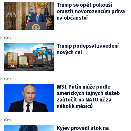
Trump se opět pokouší
omezit novorozencům práva
na občanství
včera
Trump podepsal zavedení
nových cel
včera
WSJ: Putin může podle
amerických tajných služeb
zaútočit na NATO už za
několik měsíců
včera
Kyjev provedl útok na