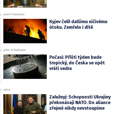
před 9 hodinami
Kyjev čelil dalšímu ničivému
útoku. Zemřelo i dítě
před 10 hodinami
Počasí: Příští týden bude
tropický, do Česka se opět
vrátí vedra
včera
Zalužnyj: Schopnosti Ukrajiny
překonávají NATO. Do aliance
zřejmě nikdy nevstoupíme