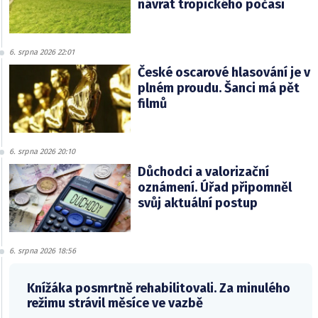
návrat tropického počasí
6. srpna 2026 22:01
České oscarové hlasování je v
plném proudu. Šanci má pět
filmů
6. srpna 2026 20:10
Důchodci a valorizační
oznámení. Úřad připomněl
svůj aktuální postup
6. srpna 2026 18:56
Knížáka posmrtně rehabilitovali. Za minulého
režimu strávil měsíce ve vazbě