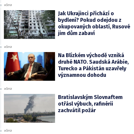
včera
Jak Ukrajinci přichází o
bydlení? Pokud odejdou z
okupovaných oblastí, Rusové
jim dům zabaví
včera
Na Blízkém východě vzniká
druhé NATO. Saudská Arábie,
Turecko a Pákistán uzavřely
významnou dohodu
včera
Bratislavským Slovnaftem
otřásl výbuch, rafinérii
zachvátil požár
včera