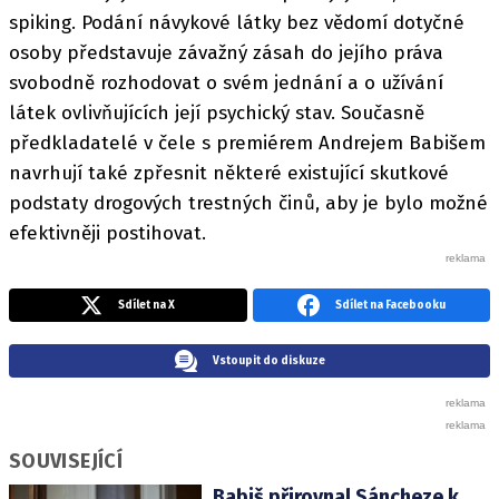
spiking. Podání návykové látky bez vědomí dotyčné
osoby představuje závažný zásah do jejího práva
svobodně rozhodovat o svém jednání a o užívání
látek ovlivňujících její psychický stav. Současně
předkladatelé v čele s premiérem Andrejem Babišem
navrhují také zpřesnit některé existující skutkové
podstaty drogových trestných činů, aby je bylo možné
efektivněji postihovat.
Sdílet na X
Sdílet na Facebooku
Vstoupit do diskuze
SOUVISEJÍCÍ
Babiš přirovnal Sáncheze k