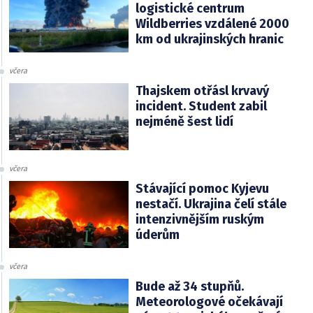
logistické centrum
Wildberries vzdálené 2000
km od ukrajinských hranic
včera
Thajskem otřásl krvavý
incident. Student zabil
nejméně šest lidí
včera
Stávající pomoc Kyjevu
nestačí. Ukrajina čelí stále
intenzivnějším ruským
úderům
včera
Bude až 34 stupňů.
Meteorologové očekávají