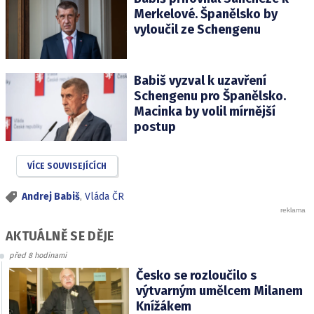
Merkelové. Španělsko by
vyloučil ze Schengenu
Babiš vyzval k uzavření
Schengenu pro Španělsko.
Macinka by volil mírnější
postup
VÍCE SOUVISEJÍCÍCH
Andrej Babiš
,
Vláda ČR
AKTUÁLNĚ SE DĚJE
před 8 hodinami
Česko se rozloučilo s
výtvarným umělcem Milanem
Knížákem