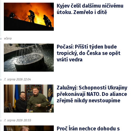
Kyjev čelil dalšímu ničivému
útoku. Zemřelo i dítě
včera
Počasí: Příští týden bude
tropický, do Česka se opět
vrátí vedra
7. srpna 2026 22:04
Zalužnyj: Schopnosti Ukrajiny
překonávají NATO. Do aliance
zřejmě nikdy nevstoupíme
7. srpna 2026 20:55
Proč Írán nechce dohodu s