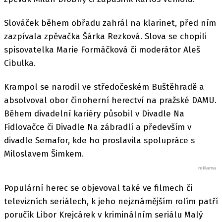
Slováček během obřadu zahrál na klarinet, před ním
zazpívala zpěvačka Šárka Rezková. Slova se chopili
spisovatelka Marie Formáčková či moderátor Aleš
Cibulka.
Krampol se narodil ve středočeském Buštěhradě a
absolvoval obor činoherní herectví na pražské DAMU.
Během divadelní kariéry působil v Divadle Na
Fidlovačce či Divadle Na zábradlí a především v
divadle Semafor, kde ho proslavila spolupráce s
Miloslavem Šimkem.
Populární herec se objevoval také ve filmech či
televizních seriálech, k jeho nejznámějším rolím patří
poručík Libor Krejcárek v kriminálním seriálu Malý