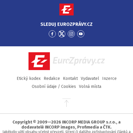
SLEDUJ EUROZPRÁVY.CZ
Přejít
Přejít
Přejít
Přejít
na
na
na
na
Facebook
Twitter
Instagram
YouTube
EuroZprávy.cz
Etický kodex
Redakce
Kontakt
Vydavatel
Inzerce
Osobní údaje / Cookies
Volná místa
Přejít
na
začátek
stránky
Copyright © 2009—2026 INCORP MEDIA GROUP s.r.o., a
dodavatelé INCORP images, Profimedia a ČTK.
Jakékoliv užití obsahu včetně převzetí, šíření či dalšího zpřístupňování článků a