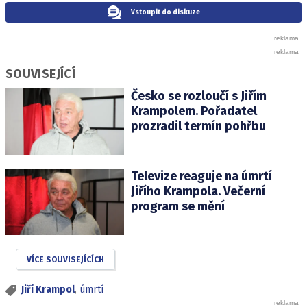
Vstoupit do diskuze
SOUVISEJÍCÍ
Česko se rozloučí s Jiřím
Krampolem. Pořadatel
prozradil termín pohřbu
Televize reaguje na úmrtí
Jiřího Krampola. Večerní
program se mění
VÍCE SOUVISEJÍCÍCH
Jiří Krampol
,
úmrtí