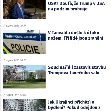
USA? Doufá, že Trump v USA
na podzim prohraje
7. srpna 2026 19:37
V Tanvaldu došlo k útoku
nožem. Tři lidé jsou zranění
7. srpna 2026 18:26
Soud nařídil zastavit stavbu
Trumpova tanečního sálu
7. srpna 2026 17:09
Jak Ukrajinci přichází o
bydlení? Pokud odejdou z