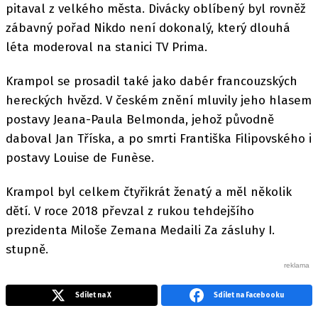
pitaval z velkého města. Divácky oblíbený byl rovněž
zábavný pořad Nikdo není dokonalý, který dlouhá
léta moderoval na stanici TV Prima.
Krampol se prosadil také jako dabér francouzských
hereckých hvězd. V českém znění mluvily jeho hlasem
postavy Jeana-Paula Belmonda, jehož původně
daboval Jan Tříska, a po smrti Františka Filipovského i
postavy Louise de Funèse.
Krampol byl celkem čtyřikrát ženatý a měl několik
dětí. V roce 2018 převzal z rukou tehdejšího
prezidenta Miloše Zemana Medaili Za zásluhy I.
stupně.
Sdílet na X
Sdílet na Facebooku