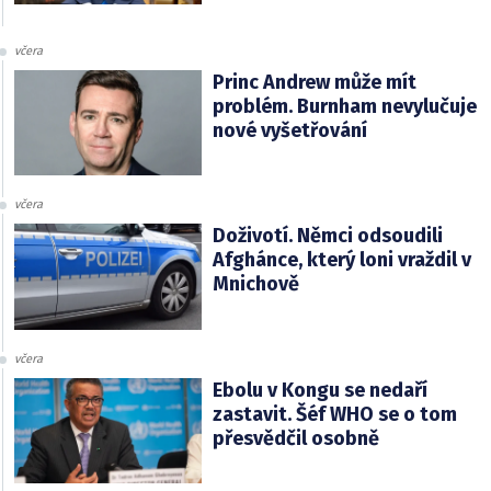
včera
Princ Andrew může mít
problém. Burnham nevylučuje
nové vyšetřování
včera
Doživotí. Němci odsoudili
Afghánce, který loni vraždil v
Mnichově
včera
Ebolu v Kongu se nedaří
zastavit. Šéf WHO se o tom
přesvědčil osobně