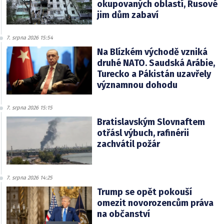
okupovaných oblastí, Rusové
jim dům zabaví
7. srpna 2026 15:54
Na Blízkém východě vzniká
druhé NATO. Saudská Arábie,
Turecko a Pákistán uzavřely
významnou dohodu
7. srpna 2026 15:15
Bratislavským Slovnaftem
otřásl výbuch, rafinérii
zachvátil požár
7. srpna 2026 14:25
Trump se opět pokouší
omezit novorozencům práva
na občanství