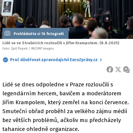
Prohlédněte si 16 fotografií
Lidé se ve Strašnicích rozloučili s Jiřím Krampolem. (8.8.2025)
Foto: Cyril Popek / INCORP images
Proč důvěřovat zpravodajství EuroZprávy.cz
FACEBOOK
X
ZPR
Lidé se dnes odpoledne v Praze rozloučili s
legendárním hercem, bavičem a moderátorem
Jiřím Krampolem, který zemřel na konci července.
Smuteční obřad proběhl za velkého zájmu médií
bez větších problémů, ačkoliv mu předcházely
tahanice ohledně organizace.