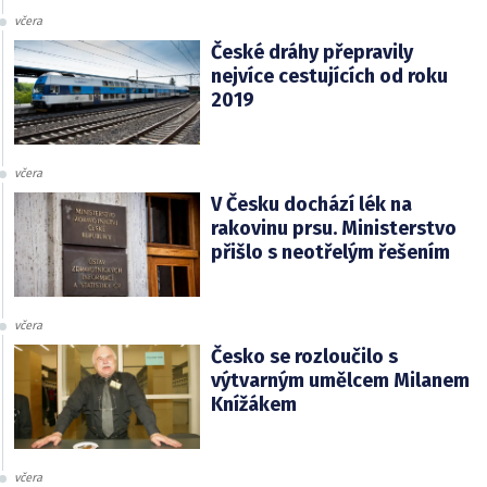
včera
České dráhy přepravily
nejvíce cestujících od roku
2019
včera
V Česku dochází lék na
rakovinu prsu. Ministerstvo
přišlo s neotřelým řešením
včera
Česko se rozloučilo s
výtvarným umělcem Milanem
Knížákem
včera