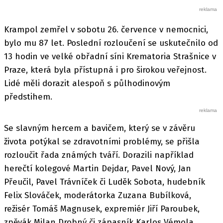
Krampol zemřel v sobotu 26. července v nemocnici,
bylo mu 87 let. Poslední rozloučení se uskutečnilo od
13 hodin ve velké obřadní síni Krematoria Strašnice v
Praze, která byla přístupná i pro širokou veřejnost.
Lidé měli dorazit alespoň s půlhodinovým
předstihem.
Se slavným hercem a bavičem, který se v závěru
života potýkal se zdravotními problémy, se přišla
rozloučit řada známých tváří. Dorazili například
herečtí kolegové Martin Dejdar, Pavel Nový, Jan
Přeučil, Pavel Trávníček či Luděk Sobota, hudebník
Felix Slováček, moderátorka Zuzana Bubílková,
režisér Tomáš Magnusek, expremiér Jiří Paroubek,
zpěvák Milan Drobný či zápasník Karlos Vémola.