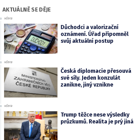
AKTUÁLNĚ SE DĚJE
včera
Důchodci a valorizační
oznámení. Úřad připomněl
svůj aktuální postup
včera
Česká diplomacie přesouvá
své síly. Jeden konzulát
zanikne, jiný vznikne
včera
Trump těžce nese výsledky
průzkumů. Realita je prý jiná