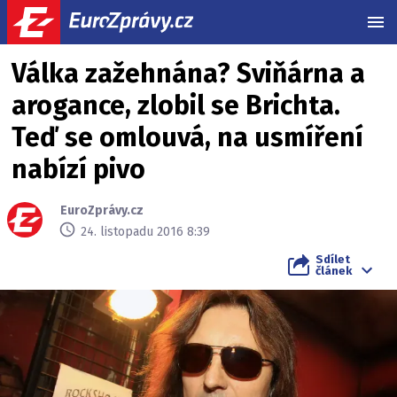
MEN
Válka zažehnána? Sviňárna a
arogance, zlobil se Brichta.
Teď se omlouvá, na usmíření
nabízí pivo
EuroZprávy.cz
24. listopadu 2016 8:39
Sdílet
článek