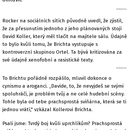
Rocker na sociálních sítích původně uvedl, že zjistil,
že za přesunutím jednoho z jeho plánovaných stojí
David Koller, který měl tlačit na majitele sálu. Údajně
to bylo kvůli tomu, že Brichta vystupuje s
kontroverzní skupinou Ortel. Ta bývá kritizována za
své údajně xenofobní a rasistické texty.
To Brichtu pořádně rozpálilo, mluvil dokonce o
cynismu a aroganci. „Davide, to, že nevyjdeš se svými
spoluhráči, je problém tvůj a ne celé hudební scény.
Tohle byla od tebe prachsprostá sviňárna, která se ti
jednou vrátí," vzkázal Kollerovi Brichta.
Psali jsme: Tvrdý boj kvůli uprchlíkům? Prachsprostá