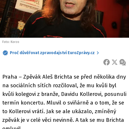
Foto: Korzo
Proč důvěřovat zpravodajství EuroZprávy.cz
FACEBOOK
X
ZPR
Praha – Zpěvák Aleš Brichta se před několika dny
na sociálních sítích rozčiloval, že mu kvůli byl
kvůli kolegovi z branže, Davidu Kollerovi, posunuli
termín koncertu. Mluvil o sviňárně a o tom, že se
to Kollerovi vrátí. Jak se ale ukázalo, zmíněný
zpěvák je v celé věci nevinně. A tak se mu Brichta
omluvil.