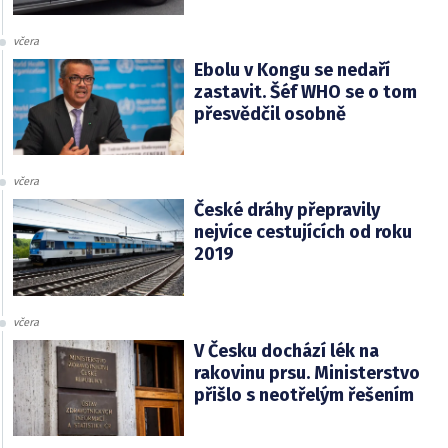
včera
Ebolu v Kongu se nedaří
zastavit. Šéf WHO se o tom
přesvědčil osobně
včera
České dráhy přepravily
nejvíce cestujících od roku
2019
včera
V Česku dochází lék na
rakovinu prsu. Ministerstvo
přišlo s neotřelým řešením