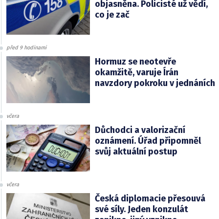
objasněna. Policisté už vědí,
co je zač
před 9 hodinami
Hormuz se neotevře
okamžitě, varuje Írán
navzdory pokroku v jednáních
včera
Důchodci a valorizační
oznámení. Úřad připomněl
svůj aktuální postup
včera
Česká diplomacie přesouvá
své síly. Jeden konzulát