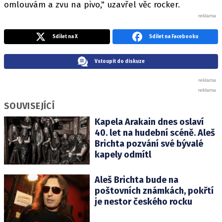
omlouvám a zvu na pivo," uzavřel věc rocker.
Sdílet na X
Sdílet na Facebooku
Vstoupit do diskuze
SOUVISEJÍCÍ
Kapela Arakain dnes oslaví
40. let na hudební scéně. Aleš
Brichta pozvání své bývalé
kapely odmítl
Aleš Brichta bude na
poštovních známkách, pokřtí
je nestor českého rocku