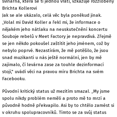
sviňárna, která se ti jednou vrátí, vzkazuje rozzlobený
Brichta Kollerovi
Jak se ale ukázalo, celá věc byla poněkud jinak.
„Volal mi David Koller a řekl mi, že informace o
nějakém jeho nátlaku na neuskutečnění koncertu
Souboje rebelů v Meet Factory je nepravdivá. Zřejmě
se jen někdo pokoušel zaštítit jeho jménem, což by
nebylo poprvé. Nezastírám, že mě potěšilo, že jsou
snad muzikanti u nás ještě normální, jen by mě
zajímalo, čí levárna zase za touhle dezinformací
stojí," uvádí věci na pravou míru Brichta na svém
Facebooku.
Původní kritický status už mezitím smazal. „My jsme
spolu nikdy problém neměli a proto mě to mrzí a
původně hodně překvapilo. Asi by to chtělo zamést si
v okruhu spolupracovníků. Tímto se za svůj status