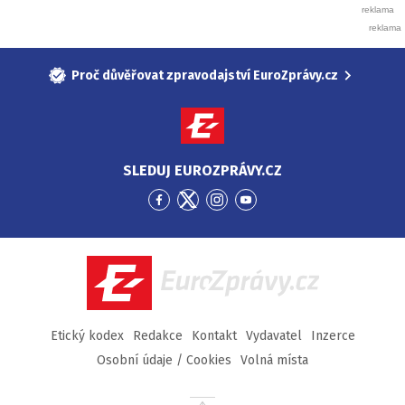
Proč důvěřovat zpravodajství EuroZprávy.cz
SLEDUJ EUROZPRÁVY.CZ
Přejít
Přejít
Přejít
Přejít
na
na
na
na
Facebook
Twitter
Instagram
YouTube
EuroZprávy.cz
Etický kodex
Redakce
Kontakt
Vydavatel
Inzerce
Osobní údaje / Cookies
Volná místa
Přejít