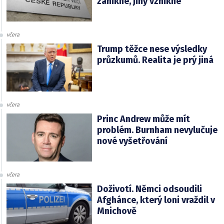
zanikne, jiný vznikne
včera
Trump těžce nese výsledky
průzkumů. Realita je prý jiná
včera
Princ Andrew může mít
problém. Burnham nevylučuje
nové vyšetřování
včera
Doživotí. Němci odsoudili
Afghánce, který loni vraždil v
Mnichově