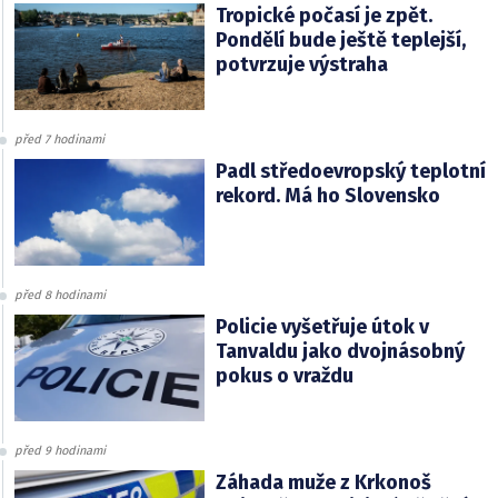
Tropické počasí je zpět.
Pondělí bude ještě teplejší,
potvrzuje výstraha
před 7 hodinami
Padl středoevropský teplotní
rekord. Má ho Slovensko
před 8 hodinami
Policie vyšetřuje útok v
Tanvaldu jako dvojnásobný
pokus o vraždu
před 9 hodinami
Záhada muže z Krkonoš