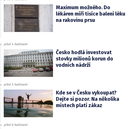
Maximum možného. Do
lékáren míří tisíce balení léku
na rakovinu prsu
před 4 hodinami
Česko hodlá investovat
stovky milionů korun do
vodních nádrží
před 5 hodinami
Kde se v Česku vykoupat?
Dejte si pozor. Na několika
místech platí zákaz
před 6 hodinami