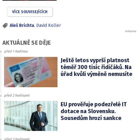
VÍCE SOUVISEJÍCÍCH
Aleš Brichta
,
David Koller
AKTUÁLNĚ SE DĚJE
před 1 hodinou
Ještě letos vyprší platnost
téměř 300 tisíc řidičáků. Na
úřad kvůli výměně nemusíte
před 2 hodinami
EU prověřuje podezřelé IT
dotace na Slovensku.
Sousedům hrozí sankce
před 3 hodinami