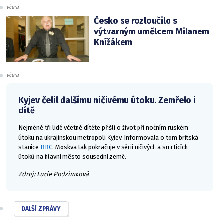
včera
Česko se rozloučilo s
výtvarným umělcem Milanem
Knížákem
včera
Kyjev čelil dalšímu ničivému útoku. Zemřelo i
dítě
Nejméně tři lidé včetně dítěte přišli o život při nočním ruském
útoku na ukrajinskou metropoli Kyjev. Informovala o tom britská
stanice
BBC
. Moskva tak pokračuje v sérii ničivých a smrtících
útoků na hlavní město sousední země.
Zdroj: Lucie Podzimková
DALŠÍ ZPRÁVY