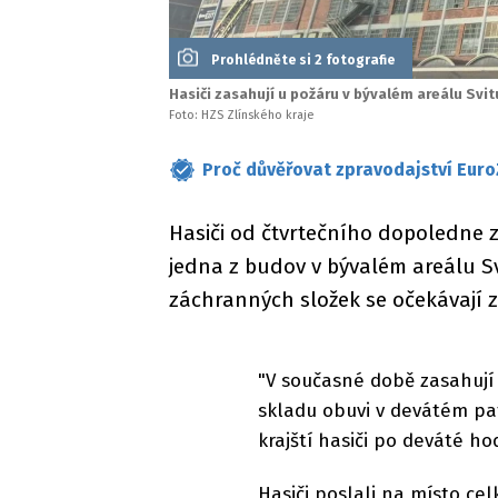
Prohlédněte si 2 fotografie
Hasiči zasahují u požáru v bývalém areálu Svitu
Foto: HZS Zlínského kraje
Proč důvěřovat zpravodajství Euro
Hasiči od čtvrtečního dopoledne z
jedna z budov v bývalém areálu Sv
záchranných složek se očekávají 
"V současné době zasahují 
skladu obuvi v devátém pat
krajští hasiči po deváté h
Hasiči poslali na místo ce