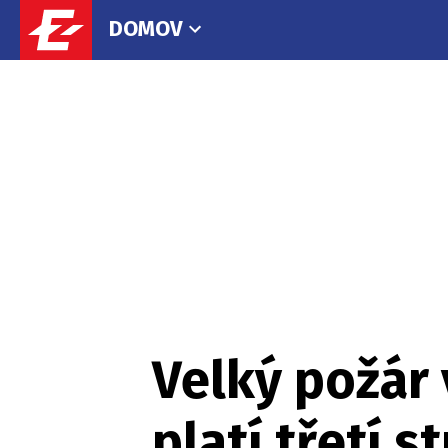
DOMOV
Velký požár v
platí třetí 