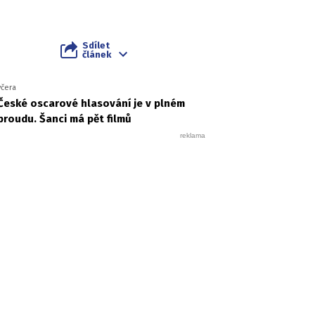
Sdílet
článek
včera
České oscarové hlasování je v plném
proudu. Šanci má pět filmů