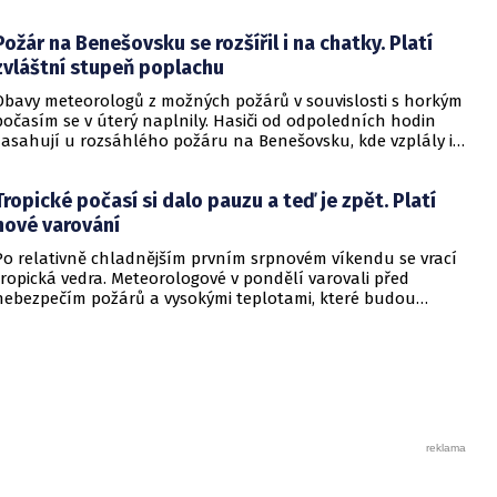
Požár na Benešovsku se rozšířil i na chatky. Platí
zvláštní stupeň poplachu
Obavy meteorologů z možných požárů v souvislosti s horkým
počasím se v úterý naplnily. Hasiči od odpoledních hodin
zasahují u rozsáhlého požáru na Benešovsku, kde vzplály i
chatky. Vyhlášen byl zvláštní stupeň poplachu.
Tropické počasí si dalo pauzu a teď je zpět. Platí
nové varování
Po relativně chladnějším prvním srpnovém víkendu se vrací
tropická vedra. Meteorologové v pondělí varovali před
nebezpečím požárů a vysokými teplotami, které budou
dosahovat až 39 stupňů. Vyplývá to z výstrahy Českého
hydrometeorologického ústavu (ČHMÚ).