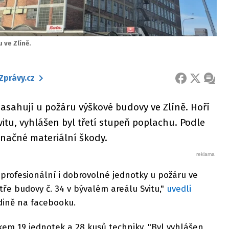
 ve Zlíně.
Zprávy.cz
FACEBOOK
X
ZPRÁ
asahují u požáru výškové budovy ve Zlíně. Hoří
itu, vyhlášen byl třetí stupeň poplachu. Podle
značné materiální škody.
profesionální i dobrovolné jednotky u požáru ve
ře budovy č. 34 v bývalém areálu Svitu,"
uvedli
odině na facebooku.
lkem 19 jednotek a 28 kusů techniky. "Byl vyhlášen