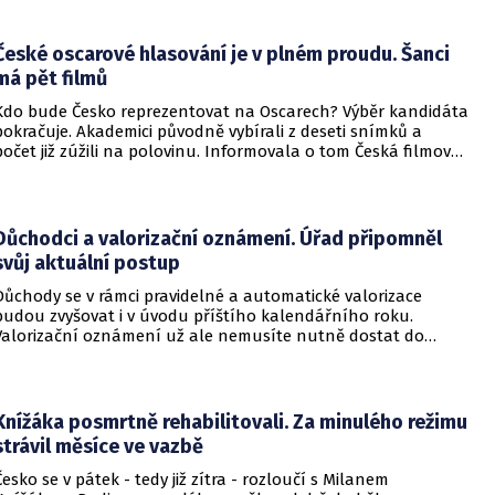
České oscarové hlasování je v plném proudu. Šanci
má pět filmů
Kdo bude Česko reprezentovat na Oscarech? Výběr kandidáta
pokračuje. Akademici původně vybírali z deseti snímků a
počet již zúžili na polovinu. Informovala o tom Česká filmová
a televizní akademie.
Důchodci a valorizační oznámení. Úřad připomněl
svůj aktuální postup
Důchody se v rámci pravidelné a automatické valorizace
budou zvyšovat i v úvodu příštího kalendářního roku.
Valorizační oznámení už ale nemusíte nutně dostat do
schránky. Pokud ho člověk chce mít na papíře, může si o něj
požádat.
Knížáka posmrtně rehabilitovali. Za minulého režimu
strávil měsíce ve vazbě
Česko se v pátek - tedy již zítra - rozloučí s Milanem