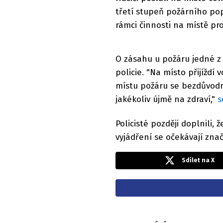
třetí stupeň požárního popl
rámci činnosti na místě pr
O zásahu u požáru jedné z
policie. "Na místo přijíždí
místu požáru se bezdůvodn
jakékoliv újmě na zdraví,"
s
Policisté později doplnili, 
vyjádření se očekávají zna
Sdílet na X