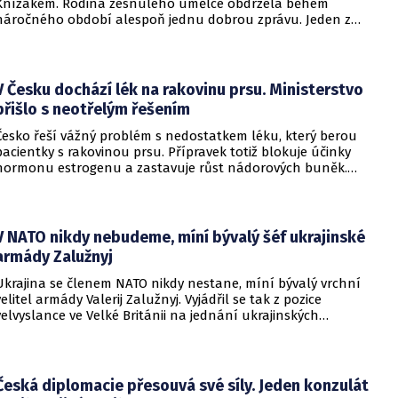
Knížákem. Rodina zesnulého umělce obdržela během
náročného období alespoň jednu dobrou zprávu. Jeden z
pražských obvodních soudů Knížáka definitivně rehabilitoval
za vazební stíhání v dobách komunistického režimu.
V Česku dochází lék na rakovinu prsu. Ministerstvo
přišlo s neotřelým řešením
Česko řeší vážný problém s nedostatkem léku, který berou
pacientky s rakovinou prsu. Přípravek totiž blokuje účinky
hormonu estrogenu a zastavuje růst nádorových buněk.
Pomoci má zvláštní léčebný program, který připravilo
ministerstvo zdravotnictví.
V NATO nikdy nebudeme, míní bývalý šéf ukrajinské
armády Zalužnyj
Ukrajina se členem NATO nikdy nestane, míní bývalý vrchní
velitel armády Valerij Zalužnyj. Vyjádřil se tak z pozice
velvyslance ve Velké Británii na jednání ukrajinských
diplomatů v Kyjevě. Představitele své země nabádal k tomu,
aby se snažila uzavřít jiné aliance.
Česká diplomacie přesouvá své síly. Jeden konzulát