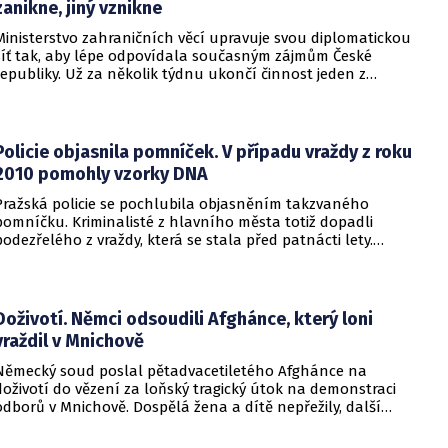
zanikne, jiný vznikne
Ministerstvo zahraničních věcí upravuje svou diplomatickou
síť tak, aby lépe odpovídala současným zájmům České
republiky. Už za několik týdnu ukončí činnost jeden z
konzulátů, jiný ji naopak zahájí. Ministerstvo o tom
informovalo na webu.
Policie objasnila pomníček. V případu vraždy z roku
2010 pomohly vzorky DNA
Pražská policie se pochlubila objasněním takzvaného
pomníčku. Kriminalisté z hlavního města totiž dopadli
podezřelého z vraždy, která se stala před patnácti lety.
Zásadní roli sehrály stopy DNA. Pro muže si došla zásahová
jednotka.
Doživotí. Němci odsoudili Afghánce, který loni
vraždil v Mnichově
Německý soud poslal pětadvacetiletého Afghánce na
doživotí do vězení za loňský tragický útok na demonstraci
odborů v Mnichově. Dospělá žena a dítě nepřežily, další
desítky lidí utrpěli zranění. O soudním rozhodnutí
informovala DW.