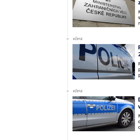
včera
včera