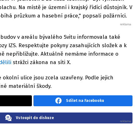
achu. Na místě je územní i krajský řídící důstojník. V
obíhá průzkum a hasební práce," popsali požárníci.
 budov v areálu bývalého Svitu informovala také
 vozy IZS. Respektujte pokyny zasahujících složek a k
ě nepřibližujte. Aktuálně nemáme informace o
dělili
strážci zákona na síti X.
že okolní ulice jsou zcela uzavřeny. Podle jejich
čné materiální škody.
Sdílet na Facebooku
Vstoupit do diskuze