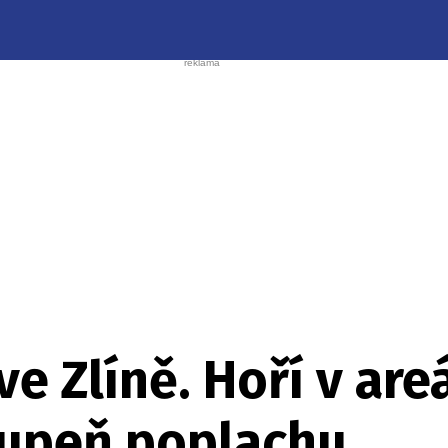
e Zlíně. Hoří v areá
stupeň poplachu