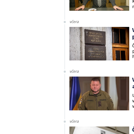
včera
včera
včera