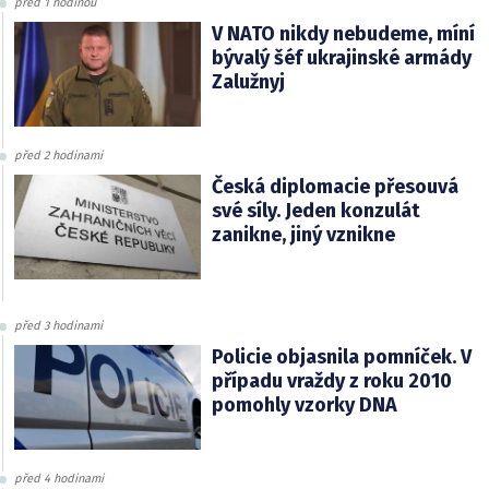
před 1 hodinou
V NATO nikdy nebudeme, míní
bývalý šéf ukrajinské armády
Zalužnyj
před 2 hodinami
Česká diplomacie přesouvá
své síly. Jeden konzulát
zanikne, jiný vznikne
před 3 hodinami
Policie objasnila pomníček. V
případu vraždy z roku 2010
pomohly vzorky DNA
před 4 hodinami