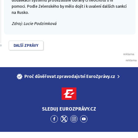
dodávkách systémů protivzdušné obrany či neochotu s ní
pomoci. Podle Zelenského by mělo dojít i k uvalení dalších sankcí
na Rusko.
Zdroj: Lucie Podzimková
DALŠÍ ZPRÁVY
Proč důvěřovat zpravodajství EuroZprávy.cz
SLEDUJ EUROZPRÁVY.CZ
Přejít
Přejít
Přejít
Přejít
na
na
na
na
Facebook
Twitter
Instagram
YouTube