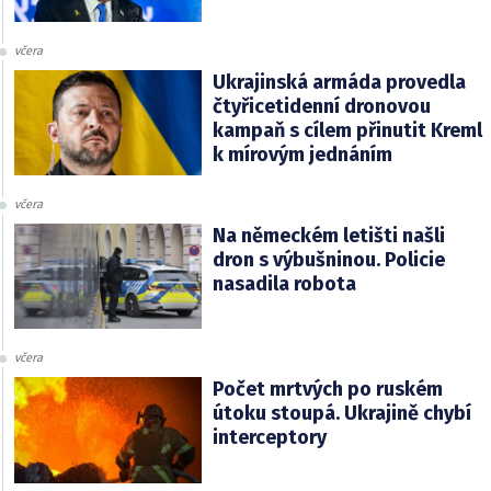
včera
Ukrajinská armáda provedla
čtyřicetidenní dronovou
kampaň s cílem přinutit Kreml
k mírovým jednáním
včera
Na německém letišti našli
dron s výbušninou. Policie
nasadila robota
včera
Počet mrtvých po ruském
útoku stoupá. Ukrajině chybí
interceptory