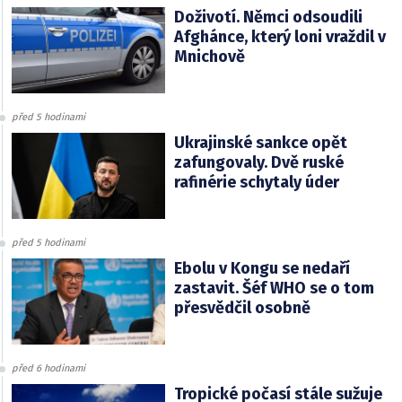
Doživotí. Němci odsoudili
Afghánce, který loni vraždil v
Mnichově
před 5 hodinami
Ukrajinské sankce opět
zafungovaly. Dvě ruské
rafinérie schytaly úder
před 5 hodinami
Ebolu v Kongu se nedaří
zastavit. Šéf WHO se o tom
přesvědčil osobně
před 6 hodinami
Tropické počasí stále sužuje