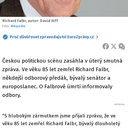
Richard Falbr, autor: David Iliff
Foto:
Wikipedia
Proč důvěřovat zpravodajství EuroZprávy.cz
FACEBOOK
X
ZPR
Českou politickou scénu zasáhla v úterý smutná
zpráva. Ve věku 85 let zemřel Richard Falbr,
někdejší odborový předák, bývalý senátor a
europoslanec. O Falbrově úmrtí informovaly
odbory.
"S hlubokým zármutkem jsme přijali zprávu, že ve
věku 85 let zemřel Richard Falbr, bývalý dlouholetý