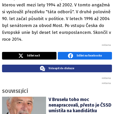
kterou vedl mezi lety 1994 až 2002. V tomto angažmá
si vysloužil přezdívku "táta odborů". V druhé polovině
90. let začal působit v politice. V letech 1996 až 2004
byl senátorem za obvod Most. Po vstupu Česka do
Evropské unie byl deset let europoslancem. Skončil v
roce 2014.
Sdílet na X
Sdílet na Facebooku
Vstoupit do diskuze
SOUVISEJÍCÍ
V Bruselu toho moc
nenapracovali, přesto je ČSSD
umístila na kandidátku