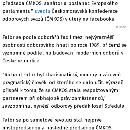
předseda ČMKOS, senátor a poslanec Evropského
parlamentu,"
uvedla
Českomoravská konfederace
odborových svazů (ČMKOS) v úterý na facebooku.
Falbr se podle odborářů řadil mezi nejvýraznější
osobnosti odborového hnutí po roce 1989, přičemž se
významně podílel na budování moderních odborů v
České republice.
"Richard Falbr byl charismatický, moudrý a zároveň
pragmatický člověk, od kterého se dalo učit. Výrazně
přispěl k tomu, že se ČMKOS stala respektovaným
partnerem při obhajobě práv zaměstnanců,"
zavzpomínal nynější odborový předák Josef Středula.
Falbr se po sametové revoluci stal nejprve
místopředsedou a následně předsedou ČMKOS,