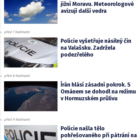
jižní Moravu. Meteorologové
avizují další vedra
před 7 hodinami
Policie vyšetřuje násilný čin
na Valašsku. Zadržela
podezřelého
před 8 hodinami
Írán hlásí zásadní pokrok. S
Ománem se dohodl na režimu
v Hormuzském průlivu
před 9 hodinami
Policie našla tělo
pohřešovaného při pátrání na