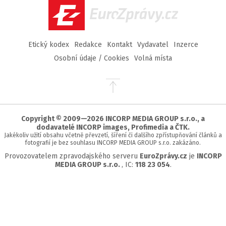
EuroZprávy.cz
Etický kodex
Redakce
Kontakt
Vydavatel
Inzerce
Osobní údaje / Cookies
Volná místa
Přejít
na
začátek
stránky
Copyright © 2009—2026 INCORP MEDIA GROUP s.r.o., a
dodavatelé INCORP images, Profimedia a ČTK.
Jakékoliv užití obsahu včetně převzetí, šíření či dalšího zpřístupňování článků a
fotografií je bez souhlasu INCORP MEDIA GROUP s.r.o. zakázáno.
Provozovatelem zpravodajského serveru
EuroZprávy.cz
je
INCORP
MEDIA GROUP s.r.o.
, IC:
118 23 054
.