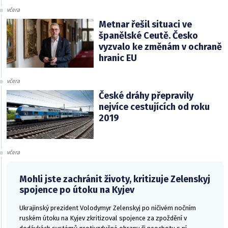
včera
Metnar řešil situaci ve
španělské Ceutě. Česko
vyzvalo ke změnám v ochraně
hranic EU
včera
České dráhy přepravily
nejvíce cestujících od roku
2019
včera
Mohli jste zachránit životy, kritizuje Zelenskyj
spojence po útoku na Kyjev
Ukrajinský prezident Volodymyr Zelenskyj po ničivém nočním
ruském útoku na Kyjev zkritizoval spojence za zpoždění v