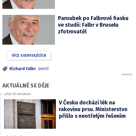
Paroubek po Falbrově fiasku
ve studii: Falbr v Bruselu
zfotrovatěl
VÍCE SOUVISEJÍCÍCH
Richard Falbr
,
úmrtí
AKTUÁLNĚ SE DĚJE
před 50 minutami
V Česku dochází lék na
rakovinu prsu. Ministerstvo
přišlo s neotřelým řešením