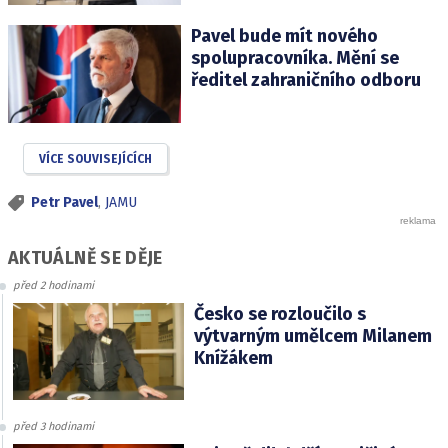
Pavel bude mít nového
spolupracovníka. Mění se
ředitel zahraničního odboru
VÍCE SOUVISEJÍCÍCH
Petr Pavel
,
JAMU
AKTUÁLNĚ SE DĚJE
před 2 hodinami
Česko se rozloučilo s
výtvarným umělcem Milanem
Knížákem
před 3 hodinami