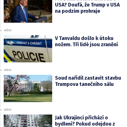
USA? Doufá, že Trump v USA
na podzim prohraje
včera
V Tanvaldu došlo k útoku
nožem. Tři lidé jsou zranění
včera
Soud nařídil zastavit stavbu
Trumpova tanečního sálu
včera
Jak Ukrajinci přichází o
bydlení? Pokud odejdou z