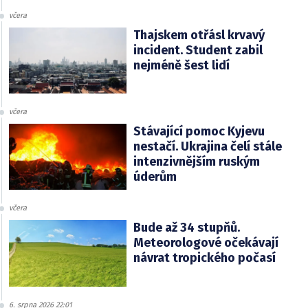
včera
Thajskem otřásl krvavý
incident. Student zabil
nejméně šest lidí
včera
Stávající pomoc Kyjevu
nestačí. Ukrajina čelí stále
intenzivnějším ruským
úderům
včera
Bude až 34 stupňů.
Meteorologové očekávají
návrat tropického počasí
6. srpna 2026 22:01