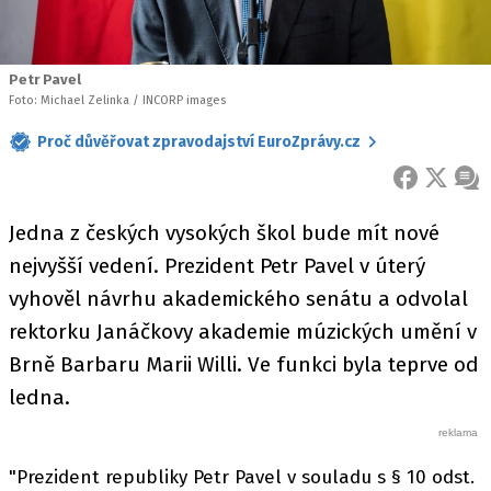
Petr Pavel
Foto: Michael Zelinka / INCORP images
Proč důvěřovat zpravodajství EuroZprávy.cz
FACEBOOK
X
ZPR
Jedna z českých vysokých škol bude mít nové
nejvyšší vedení. Prezident Petr Pavel v úterý
vyhověl návrhu akademického senátu a odvolal
rektorku Janáčkovy akademie múzických umění v
Brně Barbaru Marii Willi. Ve funkci byla teprve od
ledna.
"Prezident republiky Petr Pavel v souladu s § 10 odst.