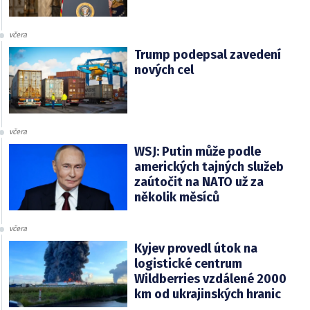
včera
Trump podepsal zavedení
nových cel
včera
WSJ: Putin může podle
amerických tajných služeb
zaútočit na NATO už za
několik měsíců
včera
Kyjev provedl útok na
logistické centrum
Wildberries vzdálené 2000
km od ukrajinských hranic