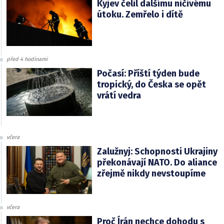
Kyjev čelil dalšímu ničivému
útoku. Zemřelo i dítě
před 4 hodinami
Počasí: Příští týden bude
tropický, do Česka se opět
vrátí vedra
včera
Zalužnyj: Schopnosti Ukrajiny
překonávají NATO. Do aliance
zřejmě nikdy nevstoupíme
včera
Proč Írán nechce dohodu s