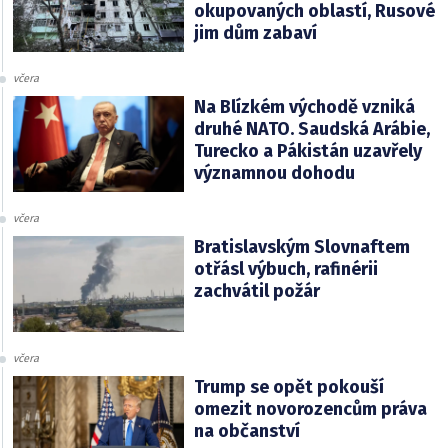
okupovaných oblastí, Rusové
jim dům zabaví
včera
Na Blízkém východě vzniká
druhé NATO. Saudská Arábie,
Turecko a Pákistán uzavřely
významnou dohodu
včera
Bratislavským Slovnaftem
otřásl výbuch, rafinérii
zachvátil požár
včera
Trump se opět pokouší
omezit novorozencům práva
na občanství