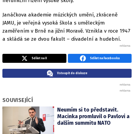
nefunkční řízení vysoké školy.
Janáčkova akademie múzických umění, zkráceně
JAMU, je veřejná vysoká škola s uměleckým
zaměřením v Brně na jižní Moravě. Vznikla v roce 1947
a skládá se ze dvou fakult – divadelní a hudební.
Sdílet na X
Sdílet na Facebooku
Vstoupit do diskuze
SOUVISEJÍCÍ
Neumím si to představit.
Macinka promluvil o Pavlovi a
dalším summitu NATO