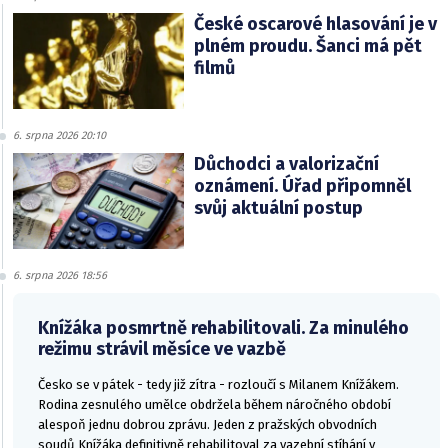
České oscarové hlasování je v
plném proudu. Šanci má pět
filmů
6. srpna 2026 20:10
Důchodci a valorizační
oznámení. Úřad připomněl
svůj aktuální postup
6. srpna 2026 18:56
Knížáka posmrtně rehabilitovali. Za minulého
režimu strávil měsíce ve vazbě
Česko se v pátek - tedy již zítra - rozloučí s Milanem Knížákem.
Rodina zesnulého umělce obdržela během náročného období
alespoň jednu dobrou zprávu. Jeden z pražských obvodních
soudů Knížáka definitivně rehabilitoval za vazební stíhání v