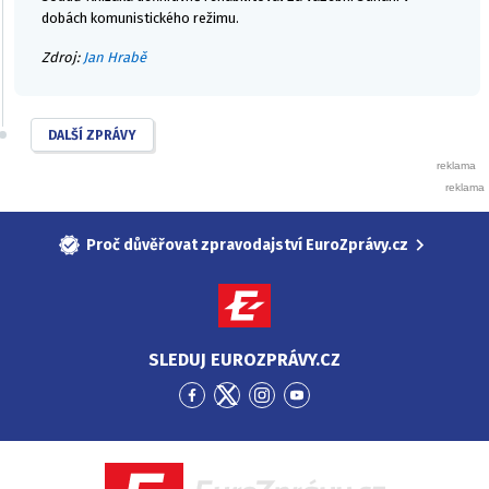
dobách komunistického režimu.
Zdroj:
Jan Hrabě
DALŠÍ ZPRÁVY
Proč důvěřovat zpravodajství EuroZprávy.cz
SLEDUJ EUROZPRÁVY.CZ
Přejít
Přejít
Přejít
Přejít
na
na
na
na
Facebook
Twitter
Instagram
YouTube
EuroZprávy.cz