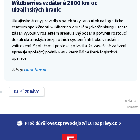
Wildberries vzdálené 2000 km od
ukrajinských hranic
Ukrajinské drony provedly v pátek brzy ráno útok na logistické
centrum společnosti Wildberries v ruském Jekatěrinburgu. Tento
zásah vyvolal v rozlehlém areálu silný požár a potvrdil rostoucí
dosah ukrajinských bezpilotních systémů hluboko v ruském
vnitrozemí. Společnost posléze potvrdila, že zasažené zařízení
spravuje společný podnik RWB, který řídí veškeré logistické
operace.
Zdroj:
Libor Novák
DALŠÍ ZPRÁVY
Proč důvěřovat zpravodajství EuroZprávy.cz