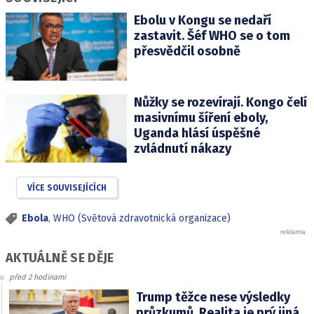
Ebolu v Kongu se nedaří
zastavit. Šéf WHO se o tom
přesvědčil osobně
Nůžky se rozevírají. Kongo čelí
masivnímu šíření eboly,
Uganda hlásí úspěšné
zvládnutí nákazy
VÍCE SOUVISEJÍCÍCH
Ebola
,
WHO (Světová zdravotnická organizace)
AKTUÁLNĚ SE DĚJE
před 2 hodinami
Trump těžce nese výsledky
průzkumů. Realita je prý jiná