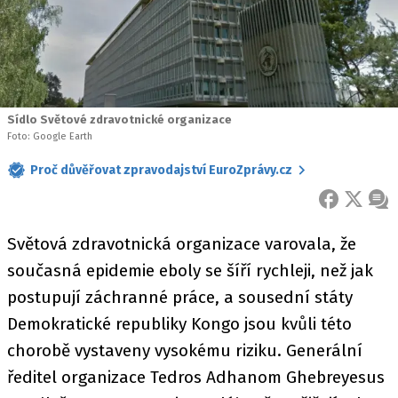
Sídlo Světové zdravotnické organizace
Foto: Google Earth
Proč důvěřovat zpravodajství EuroZprávy.cz
FACEBOOK
X
ZPR
Světová zdravotnická organizace varovala, že
současná epidemie eboly se šíří rychleji, než jak
postupují záchranné práce, a sousední státy
Demokratické republiky Kongo jsou kvůli této
chorobě vystaveny vysokému riziku. Generální
ředitel organizace Tedros Adhanom Ghebreyesus