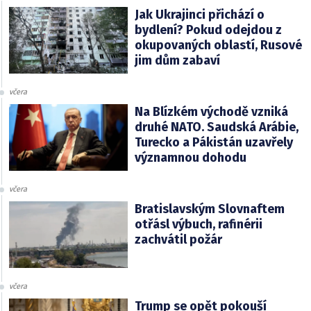
Jak Ukrajinci přichází o
bydlení? Pokud odejdou z
okupovaných oblastí, Rusové
jim dům zabaví
včera
Na Blízkém východě vzniká
druhé NATO. Saudská Arábie,
Turecko a Pákistán uzavřely
významnou dohodu
včera
Bratislavským Slovnaftem
otřásl výbuch, rafinérii
zachvátil požár
včera
Trump se opět pokouší