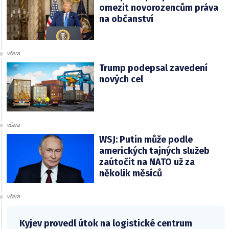
omezit novorozencům práva
na občanství
včera
Trump podepsal zavedení
nových cel
včera
WSJ: Putin může podle
amerických tajných služeb
zaútočit na NATO už za
několik měsíců
včera
Kyjev provedl útok na logistické centrum