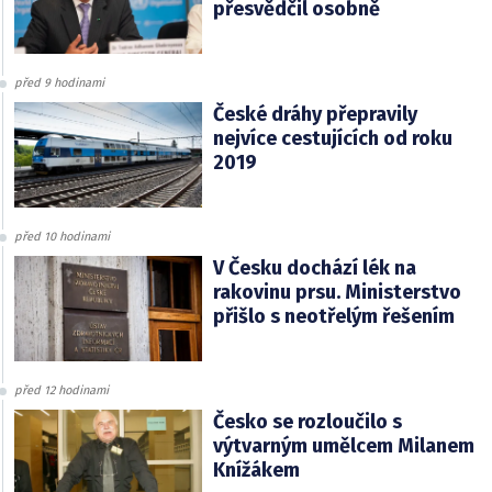
přesvědčil osobně
před 9 hodinami
České dráhy přepravily
nejvíce cestujících od roku
2019
před 10 hodinami
V Česku dochází lék na
rakovinu prsu. Ministerstvo
přišlo s neotřelým řešením
před 12 hodinami
Česko se rozloučilo s
výtvarným umělcem Milanem
Knížákem