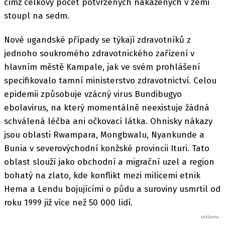
čímž celkový počet potvrzených nakažených v zemi
stoupl na sedm.
Nové ugandské případy se týkají zdravotníků z
jednoho soukromého zdravotnického zařízení v
hlavním městě Kampale, jak ve svém prohlášení
specifikovalo tamní ministerstvo zdravotnictví. Celou
epidemii způsobuje vzácný virus Bundibugyo
ebolavirus, na který momentálně neexistuje žádná
schválená léčba ani očkovací látka. Ohnisky nákazy
jsou oblasti Rwampara, Mongbwalu, Nyankunde a
Bunia v severovýchodní konžské provincii Ituri. Tato
oblast slouží jako obchodní a migrační uzel a region
bohatý na zlato, kde konflikt mezi milicemi etnik
Hema a Lendu bojujícími o půdu a suroviny usmrtil od
roku 1999 již více než 50 000 lidí.