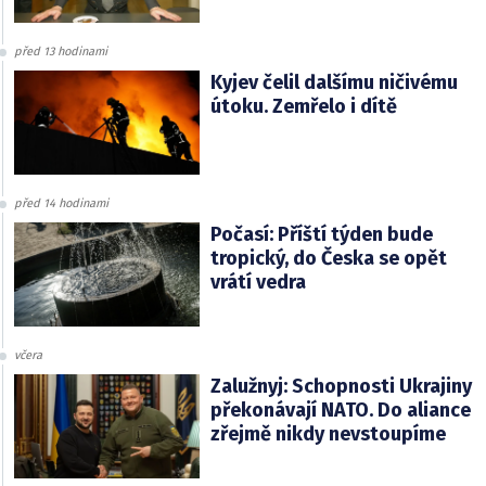
před 13 hodinami
Kyjev čelil dalšímu ničivému
útoku. Zemřelo i dítě
před 14 hodinami
Počasí: Příští týden bude
tropický, do Česka se opět
vrátí vedra
včera
Zalužnyj: Schopnosti Ukrajiny
překonávají NATO. Do aliance
zřejmě nikdy nevstoupíme