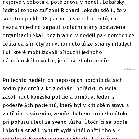
nejprve v sobotu a poté znovu v neděli. Lékařský
ředitel tohoto zařízení Richard Lokodu sdělil, že v
sobotu uprchlo 18 pacientů s ebolou poté, co
neznámí jedinci zapálili izolační stany postavené
organizací Lékaři bez hranic. V neděli pak nemocnice
čelila dalším čtyřem vlnám útoků ze strany mladých
lidí, které mobilizovali příbuzní jednoho
náboženského vůdce, jenž na ebolu zemřel.
Při těchto nedělních nepokojích uprchlo dalších
sedm pacientů a ke zjednání pořádku musela
zasáhnout konžská policie a armáda. Jeden z
podezřelých pacientů, který byl v kritickém stavu s
vnitřním krvácením, zemřel během druhého útoku
při pokusu utéct ze svého lůžka. Útočníci se podle
Lokodua snažili vynutit vydání těl obětí eboly k
pohřbení. K podobnému incidentu došlo již ve