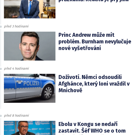
před 3 hodinami
Princ Andrew může mít
problém. Burnham nevylučuje
nové vyšetřování
před 4 hodinami
Doživotí. Němci odsoudili
Afghánce, který loni vraždil v
Mnichově
před 8 hodinami
Ebolu v Kongu se nedaří
zastavit. Šéf WHO se o tom