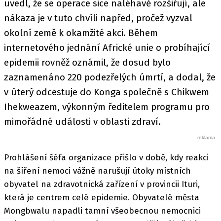
uvedl, že se operace sice naléhavě rozšiřují, ale
nákaza je v tuto chvíli napřed, pročež vyzval
okolní země k okamžité akci. Během
internetového jednání Africké unie o probíhající
epidemii rovněž oznámil, že dosud bylo
zaznamenáno 220 podezřelých úmrtí, a dodal, že
v úterý odcestuje do Konga společně s Chikwem
Ihekweazem, výkonným ředitelem programu pro
mimořádné události v oblasti zdraví.
Prohlášení šéfa organizace přišlo v době, kdy reakci
na šíření nemoci vážně narušují útoky místních
obyvatel na zdravotnická zařízení v provincii Ituri,
která je centrem celé epidemie. Obyvatelé města
Mongbwalu napadli tamní všeobecnou nemocnici