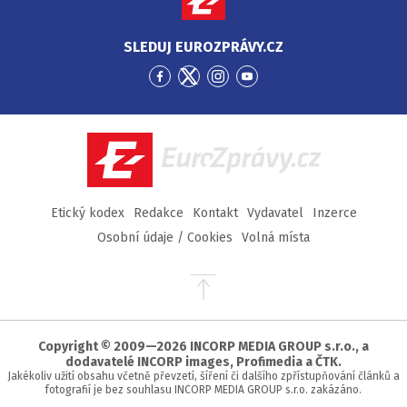
SLEDUJ EUROZPRÁVY.CZ
Přejít
Přejít
Přejít
Přejít
na
na
na
na
Facebook
Twitter
Instagram
YouTube
EuroZprávy.cz
Etický kodex
Redakce
Kontakt
Vydavatel
Inzerce
Osobní údaje / Cookies
Volná místa
Přejít
na
začátek
stránky
Copyright © 2009—2026 INCORP MEDIA GROUP s.r.o., a
dodavatelé INCORP images, Profimedia a ČTK.
Jakékoliv užití obsahu včetně převzetí, šíření či dalšího zpřístupňování článků a
fotografií je bez souhlasu INCORP MEDIA GROUP s.r.o. zakázáno.