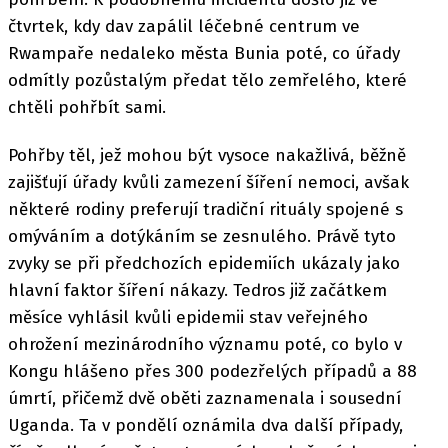
čtvrtek, kdy dav zapálil léčebné centrum ve
Rwampaře nedaleko města Bunia poté, co úřady
odmítly pozůstalým předat tělo zemřelého, které
chtěli pohřbít sami.
Pohřby těl, jež mohou být vysoce nakažlivá, běžně
zajišťují úřady kvůli zamezení šíření nemoci, avšak
některé rodiny preferují tradiční rituály spojené s
omýváním a dotýkáním se zesnulého. Právě tyto
zvyky se při předchozích epidemiích ukázaly jako
hlavní faktor šíření nákazy. Tedros již začátkem
měsíce vyhlásil kvůli epidemii stav veřejného
ohrožení mezinárodního významu poté, co bylo v
Kongu hlášeno přes 300 podezřelých případů a 88
úmrtí, přičemž dvě oběti zaznamenala i sousední
Uganda. Ta v pondělí oznámila dva další případy,