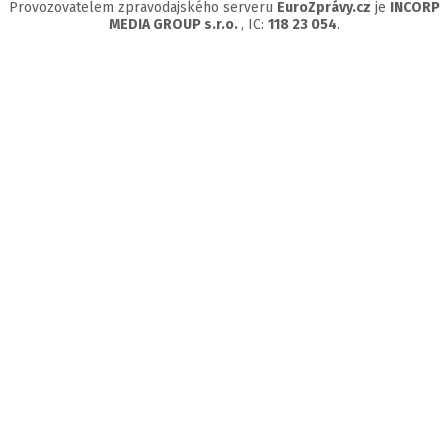
Provozovatelem zpravodajského serveru
EuroZprávy.cz
je
INCORP
MEDIA GROUP s.r.o.
, IC:
118 23 054
.