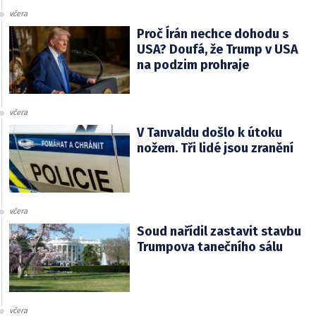
včera
Proč Írán nechce dohodu s
USA? Doufá, že Trump v USA
na podzim prohraje
včera
V Tanvaldu došlo k útoku
nožem. Tři lidé jsou zranění
včera
Soud nařídil zastavit stavbu
Trumpova tanečního sálu
včera