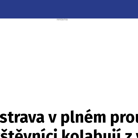
strava v plném pro
štěvníci kolabují z