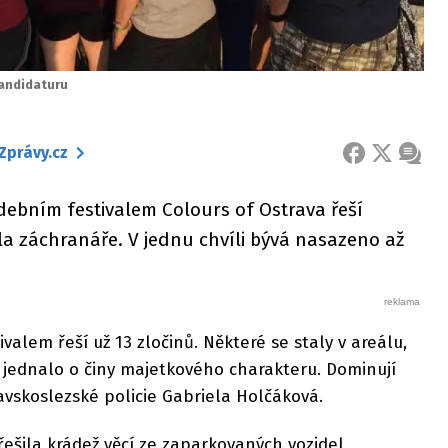
kandidaturu
Zprávy.cz
FACEBOOK
X
ZPRÁ
hudebním festivalem Colours of Ostrava řeší
a záchranáře. V jednu chvíli bývá nasazeno až
stivalem řeší už 13 zločinů. Některé se staly v areálu,
e jednalo o činy majetkového charakteru. Dominují
avskoslezské policie Gabriela Holčáková.
řešila krádež věcí ze zaparkovaných vozidel