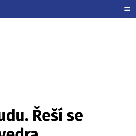
MEN
udu. Řeší se
 vedra