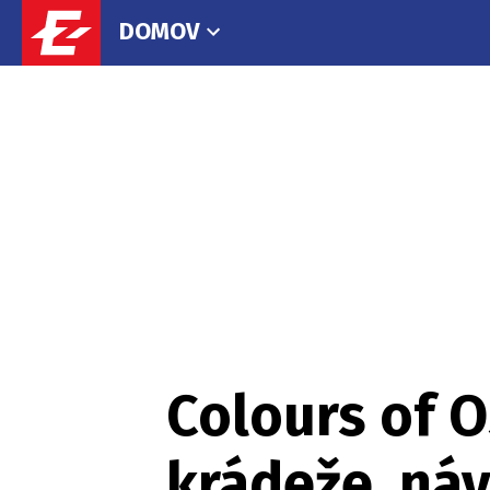
DOMOV
Colours of O
krádeže, náv