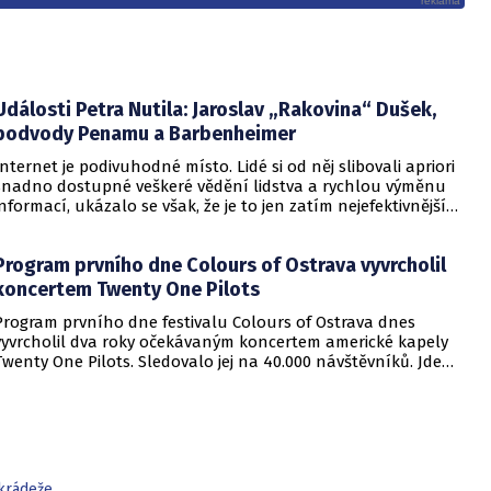
Události Petra Nutila: Jaroslav „Rakovina“ Dušek,
podvody Penamu a Barbenheimer
Internet je podivuhodné místo. Lidé si od něj slibovali apriori
snadno dostupné veškeré vědění lidstva a rychlou výměnu
informací, ukázalo se však, že je to jen zatím nejefektivnější
platforma, kde lze zabíjet čas, či hádat se a bojovat o
virtuální fusekli. Stal se místem, jež nejen kvůli algoritmům,
Program prvního dne Colours of Ostrava vyvrcholil
ale hlavně lidské povaze nade vše miluje konflikt, lži,
polopravdy a stupidní obsah. Uplynulý týden je toho zářným
koncertem Twenty One Pilots
příkladem.
Program prvního dne festivalu Colours of Ostrava dnes
vyvrcholil dva roky očekávaným koncertem americké kapely
Twenty One Pilots. Sledovalo jej na 40.000 návštěvníků. Jde
ale jen o odhad, pořadatelé už několik let přesná čísla
návštěvnosti neuvádějí. Festival v Dolních Vítkovicích do
soboty nabídne vystoupení umělců z 32 zemí světa. V dalších
dnech se představí i kapela The Killers, zpěvačka LP či
producent a DJ Martin Garrix.
krádeže