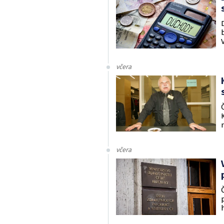
včera
včera