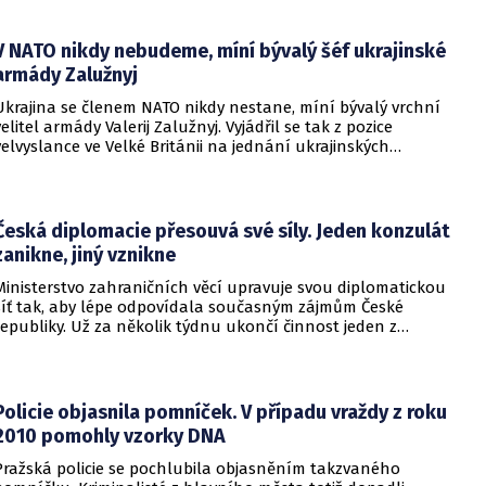
ministerstvo zdravotnictví.
V NATO nikdy nebudeme, míní bývalý šéf ukrajinské
armády Zalužnyj
Ukrajina se členem NATO nikdy nestane, míní bývalý vrchní
velitel armády Valerij Zalužnyj. Vyjádřil se tak z pozice
velvyslance ve Velké Británii na jednání ukrajinských
diplomatů v Kyjevě. Představitele své země nabádal k tomu,
aby se snažila uzavřít jiné aliance.
Česká diplomacie přesouvá své síly. Jeden konzulát
zanikne, jiný vznikne
Ministerstvo zahraničních věcí upravuje svou diplomatickou
síť tak, aby lépe odpovídala současným zájmům České
republiky. Už za několik týdnu ukončí činnost jeden z
konzulátů, jiný ji naopak zahájí. Ministerstvo o tom
informovalo na webu.
Policie objasnila pomníček. V případu vraždy z roku
2010 pomohly vzorky DNA
Pražská policie se pochlubila objasněním takzvaného