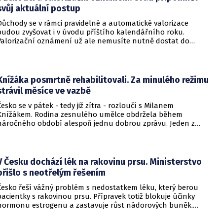
svůj aktuální postup
Důchody se v rámci pravidelné a automatické valorizace
budou zvyšovat i v úvodu příštího kalendářního roku.
Valorizační oznámení už ale nemusíte nutně dostat do
schránky. Pokud ho člověk chce mít na papíře, může si o něj
požádat.
Knížáka posmrtně rehabilitovali. Za minulého režimu
strávil měsíce ve vazbě
Česko se v pátek - tedy již zítra - rozloučí s Milanem
Knížákem. Rodina zesnulého umělce obdržela během
náročného období alespoň jednu dobrou zprávu. Jeden z
pražských obvodních soudů Knížáka definitivně rehabilitoval
za vazební stíhání v dobách komunistického režimu.
V Česku dochází lék na rakovinu prsu. Ministerstvo
přišlo s neotřelým řešením
Česko řeší vážný problém s nedostatkem léku, který berou
pacientky s rakovinou prsu. Přípravek totiž blokuje účinky
hormonu estrogenu a zastavuje růst nádorových buněk.
Pomoci má zvláštní léčebný program, který připravilo