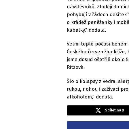
návštěvníků. Zloději do nic
pohybují v řádech desítek 
o krádež peněženky i mobil
kabelky," dodala.
Velmi teplé počasí během 
Českého červeného kříže, k
jsme dosud ošetřili okolo 
Ritzová.
Šlo o kolapsy z vedra, ale
rukou, nohou i zažívací pro
alkoholem," dodala.
Sdílet na X