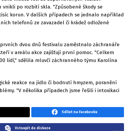
h vnikli po rozbití skla. "Způsobené škody se
tisíc korun. V dalších případech se jednalo například
ních telefonů ze zavazadel či krádež odložené
prvních dvou dnů festivalu zaměstnalo záchranáře
teří v areálu akce zajišťují první pomoc. "Celkem
500 lidí," sdělila mluvčí záchranného týmu Karolína
rgické reakce na jídlo či bodnutí hmyzem, poranění
blémy. "V několika případech jsme řešili i intoxikaci
Sdílet na Facebooku
Vstoupit do diskuze