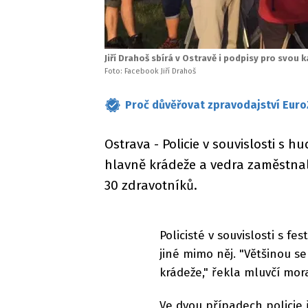
Jiří Drahoš sbírá v Ostravě i podpisy pro svou 
Foto: Facebook Jiří Drahoš
Proč důvěřovat zpravodajství Euro
Ostrava - Policie v souvislosti s 
hlavně krádeže a vedra zaměstnal
30 zdravotníků.
Policisté v souvislosti s fe
jiné mimo něj. "Většinou s
krádeže," řekla mluvčí mor
Ve dvou případech policie 