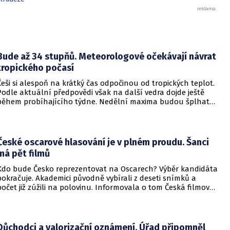
Bude až 34 stupňů. Meteorologové očekávají návrat
tropického počasí
Češi si alespoň na krátký čas odpočinou od tropických teplot.
Podle aktuální předpovědi však na další vedra dojde ještě
během probíhajícího týdne. Nedělní maxima budou šplhat
výrazně přes 30 stupňů.
České oscarové hlasování je v plném proudu. Šanci
má pět filmů
Kdo bude Česko reprezentovat na Oscarech? Výběr kandidáta
pokračuje. Akademici původně vybírali z deseti snímků a
počet již zúžili na polovinu. Informovala o tom Česká filmová
a televizní akademie.
Důchodci a valorizační oznámení. Úřad připomněl