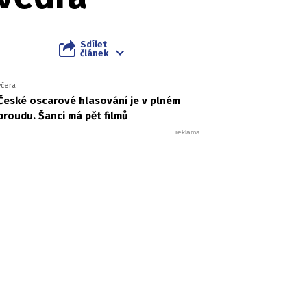
Sdílet
článek
včera
České oscarové hlasování je v plném
proudu. Šanci má pět filmů