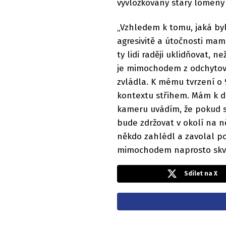
vyvložkovaný starý lomený 
„Vzhledem k tomu, jaká byl
agresivitě a útočnosti mam
ty lidi raději uklidňovat, 
je mimochodem z odchytovéh
zvládla. K mému tvrzení o
kontextu střihem. Mám k di
kameru uvádím, že pokud 
bude zdržovat v okolí na ně
někdo zahlédl a zavolal pol
mimochodem naprosto skvěl
Sdílet na X