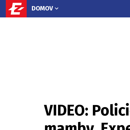
DOMOV
VIDEO: Polic
mamby. Expe