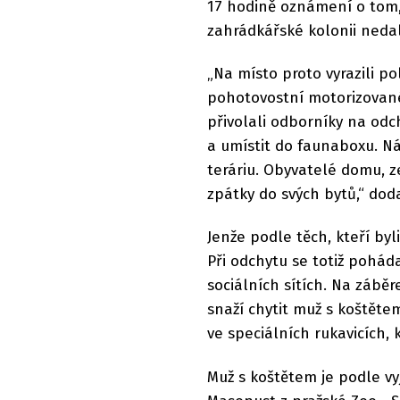
17 hodině oznámení o tom
zahrádkářské kolonii neda
„Na místo proto vyrazili po
pohotovostní motorizované j
přivolali odborníky na odc
a umístit do faunaboxu. Ná
teráriu. Obyvatelé domu, ze
zpátky do svých bytů,“ doda
Jenže podle těch, kteří byl
Při odchytu se totiž poháda
sociálních sítích. Na záběr
snaží chytit muž s koštěte
ve speciálních rukavicích
Muž s koštětem je podle vy