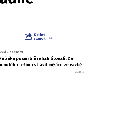
Sdílet
článek
před 2 hodinami
Knížáka posmrtně rehabilitovali. Za
minulého režimu strávil měsíce ve vazbě