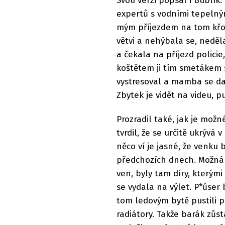
Svou verzi popsal i Bublík
expertů s vodními tepelný
mým příjezdem na tom křov
větvi a nehýbala se, neděl
a čekala na příjezd policie
koštětem ji tím smetákem sh
vystresoval a mamba se dala
Zbytek je vidět na videu, pu
Prozradil také, jak je mož
tvrdil, že se určitě ukrývá
něco ví je jasné, že venku 
předchozích dnech. Možná 
ven, byly tam díry, kterými b
se vydala na výlet. P*ůser
tom ledovým bytě pustili p
radiátory. Takže barák zůs