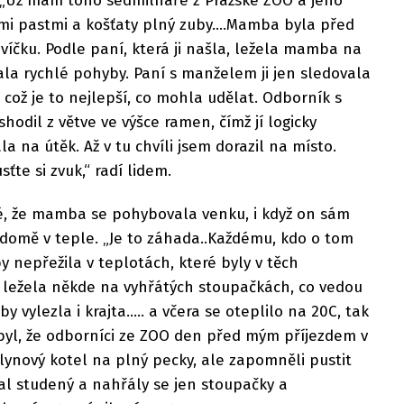
. „Už mám toho sedmilháře z Pražské ZOO a jeho
mi pastmi a košťaty plný zuby....Mamba byla před
íčku. Podle paní, která ji našla, ležela mamba na
ala rychlé pohyby. Paní s manželem ji jen sledovala
, což je to nejlepší, co mohla udělat. Odborník s
odil z větve ve výšce ramen, čímž jí logicky
 na útěk. Až v tu chvíli jsem dorazil na místo.
sťte si zvuk,“ radí lidem.
né, že mamba se pohybovala venku, i když on sám
 v domě v teple. „Je to záhada..Každému, kdo o tom
by nepřežila v teplotách, které byly v těch
ležela někde na vyhřátých stoupačkách, co vedou
y vylezla i krajta..... a včera se oteplilo na 20C, tak
 byl, že odborníci ze ZOO den před mým příjezdem v
lynový kotel na plný pecky, ale zapomněli pustit
tal studený a nahřály se jen stoupačky a