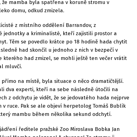
, že mamba byla spatřena v koruně stromu v
leko domu, odkud zmizela.
licisté z místního oddělení Barrandov, z
ednotky a kriminalisté, kteří zajistili prostor a
hyt. Těm se povedlo krátce po 18 hodině hada chytit
sledně had skončil u jednoho z nich v bezpečí v
 kterého had zmizel, se mohli ještě ten večer vrátit
l mluvčí.
i přímo na místě, byla situace o něco dramatičtější.
li dva experti, kteří na sebe následně útočili na
ech z odchytu je vidět, že se jedovatého hada nejprve
m v ruce. Pak se ale objeví herpetolog Tomáš Bublík
, který mambu během několika sekund odchytí.
jádření ředitele pražské Zoo Miroslava Bobka Jan