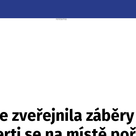
ie zveřejnila záběr
rti se na místě po