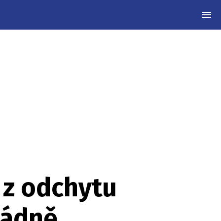
MEN
y z odchytu
řádně