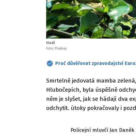
Hadi
Foto: Pixabay
Proč důvěřovat zpravodajství Euro
Smrtelně jedovatá mamba zelená, 
Hlubočepích, byla úspěšně odchyce
něm je slyšet, jak se hádají dva ex
odchytit. útoky pokračovaly i pozdě
Policejní mluvčí Jan Daněk 