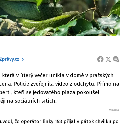
Zprávy.cz
FACEBOOK
X
ZPRÁ
která v úterý večer unikla v domě v pražských
na. Policie zveřejnila video z odchytu. Přímo na
perti, kteří se jedovatého plaza pokoušeli
ji na sociálních sítích.
uvedl, že operátor linky 158 přijal v pátek chvilku po