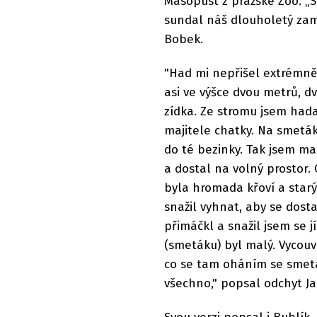
Masopust z pražské Zoo. „
sundal náš dlouholetý za
Bobek.
"Had mi nepřišel extrémně
asi ve výšce dvou metrů, 
zídka. Ze stromu jsem hada
majitele chatky. Na smetá
do té bezinky. Tak jsem ma
a dostal na volný prostor. 
byla hromada křoví a starýc
snažil vyhnat, aby se dost
přimáčkl a snažil jsem se jí
(smetáku) byl malý. Vycouv
co se tam oháním se smetáke
všechno," popsal odchyt J