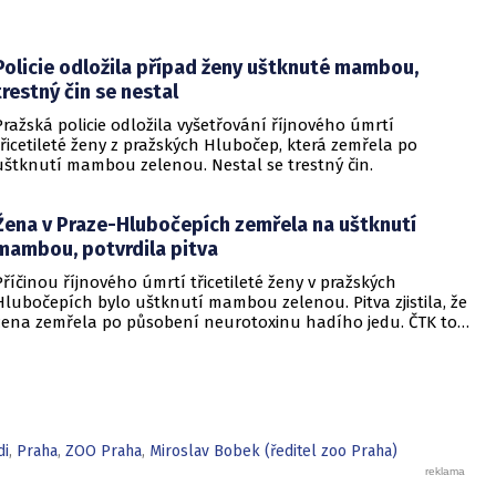
Policie odložila případ ženy uštknuté mambou,
trestný čin se nestal
Pražská policie odložila vyšetřování říjnového úmrtí
třicetileté ženy z pražských Hlubočep, která zemřela po
uštknutí mambou zelenou. Nestal se trestný čin.
Žena v Praze-Hlubočepích zemřela na uštknutí
mambou, potvrdila pitva
Příčinou říjnového úmrtí třicetileté ženy v pražských
Hlubočepích bylo uštknutí mambou zelenou. Pitva zjistila, že
žena zemřela po působení neurotoxinu hadího jedu. ČTK to
dnes sdělil policejní mluvčí Jan Rybanský. Podle prvních
informací Všeobecné fakultní nemocnice (VFN) v Praze úmrtí
s uštknutím nesouviselo, žena měla jiné zdravotní
komplikace, uvedl tehdy její mluvčí Filip Brož.
di
,
Praha
,
ZOO Praha
,
Miroslav Bobek (ředitel zoo Praha)