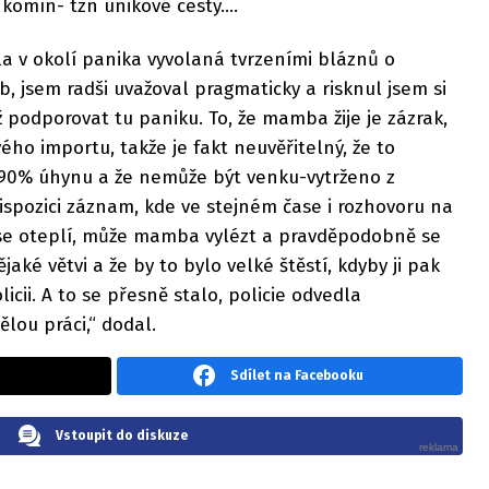
komín- tzn únikové cesty....
a v okolí panika vyvolaná tvrzeními bláznů o
b, jsem radši uvažoval pragmaticky a risknul jsem si
než podporovat tu paniku. To, že mamba žije je zázrak,
o importu, takže je fakt neuvěřitelný, že to
 90% úhynu a že nemůže být venku-vytrženo z
spozici záznam, kde ve stejném čase i rozhovoru na
se oteplí, může mamba vylézt a pravděpodobně se
jaké větvi a že by to bylo velké štěstí, kdyby ji pak
icii. A to se přesně stalo, policie odvedla
ou práci,“ dodal.
Sdílet na Facebooku
Vstoupit do diskuze