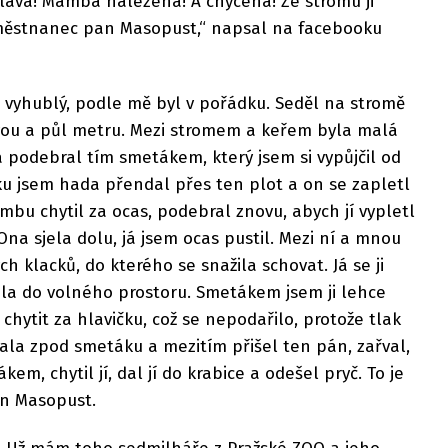
Sláva! Mamba nalezena! A chycena! Ze stromu ji
městnanec pan Masopust,“ napsal na facebooku
 vyhublý, podle mě byl v pořádku. Seděl na stromě
dvou a půl metru. Mezi stromem a keřem byla malá
 podebral tím smetákem, který jsem si vypůjčil od
ku jsem hada přendal přes ten plot a on se zapletl
mbu chytil za ocas, podebral znovu, abych jí vypletl
Ona sjela dolu, já jsem ocas pustil. Mezi ní a mnou
h klacků, do kterého se snažila schovat. Já se ji
ala do volného prostoru. Smetákem jsem ji lehce
 chytit za hlavičku, což se nepodařilo, protože tlak
ala zpod smetáku a mezitím přišel ten pán, zařval,
m, chytil jí, dal jí do krabice a odešel pryč. To je
an Masopust.