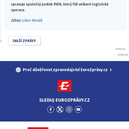
spravuje společný podnik RWB, který řídí veškeré logistické
operace.
Zdroj:
Libor Novák
DALŠÍ ZPRÁVY
Proč důvěřovat zpravodajství EuroZprávy.cz
SLEDUJ EUROZPRÁVY.CZ
Přejít
Přejít
Přejít
Přejít
na
na
na
na
Facebook
Twitter
Instagram
YouTube