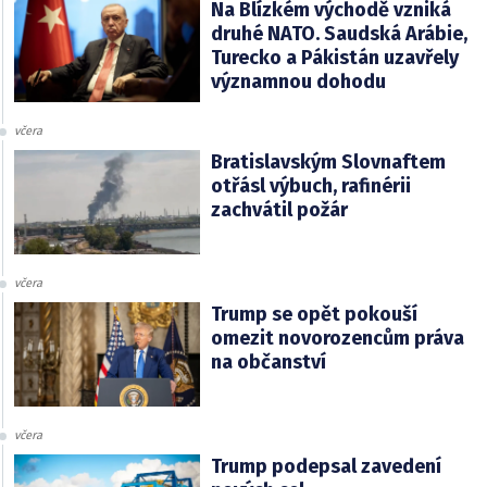
Na Blízkém východě vzniká
druhé NATO. Saudská Arábie,
Turecko a Pákistán uzavřely
významnou dohodu
včera
Bratislavským Slovnaftem
otřásl výbuch, rafinérii
zachvátil požár
včera
Trump se opět pokouší
omezit novorozencům práva
na občanství
včera
Trump podepsal zavedení