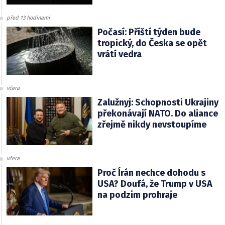
před 13 hodinami
Počasí: Příští týden bude
tropický, do Česka se opět
vrátí vedra
včera
Zalužnyj: Schopnosti Ukrajiny
překonávají NATO. Do aliance
zřejmě nikdy nevstoupíme
včera
Proč Írán nechce dohodu s
USA? Doufá, že Trump v USA
na podzim prohraje