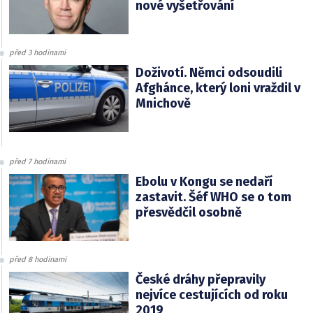
nové vyšetřování
před 3 hodinami
Doživotí. Němci odsoudili
Afghánce, který loni vraždil v
Mnichově
před 7 hodinami
Ebolu v Kongu se nedaří
zastavit. Šéf WHO se o tom
přesvědčil osobně
před 8 hodinami
České dráhy přepravily
nejvíce cestujících od roku
2019