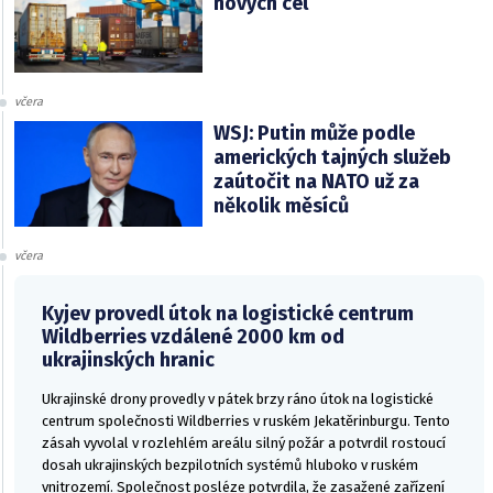
nových cel
včera
WSJ: Putin může podle
amerických tajných služeb
zaútočit na NATO už za
několik měsíců
včera
Kyjev provedl útok na logistické centrum
Wildberries vzdálené 2000 km od
ukrajinských hranic
Ukrajinské drony provedly v pátek brzy ráno útok na logistické
centrum společnosti Wildberries v ruském Jekatěrinburgu. Tento
zásah vyvolal v rozlehlém areálu silný požár a potvrdil rostoucí
dosah ukrajinských bezpilotních systémů hluboko v ruském
vnitrozemí. Společnost posléze potvrdila, že zasažené zařízení