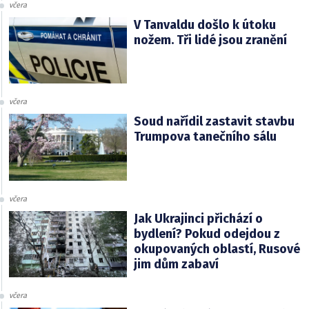
včera
V Tanvaldu došlo k útoku
nožem. Tři lidé jsou zranění
včera
Soud nařídil zastavit stavbu
Trumpova tanečního sálu
včera
Jak Ukrajinci přichází o
bydlení? Pokud odejdou z
okupovaných oblastí, Rusové
jim dům zabaví
včera