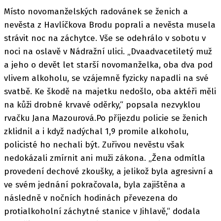
Místo novomanželských radovánek se ženich a
nevěsta z Havlíčkova Brodu poprali a nevěsta musela
strávit noc na záchytce. Vše se odehrálo v sobotu v
noci na oslavě v Nádražní ulici. „Dvaadvacetiletý muž
a jeho o devět let starší novomanželka, oba dva pod
vlivem alkoholu, se vzájemně fyzicky napadli na své
svatbě. Ke škodě na majetku nedošlo, oba aktéři měli
na kůži drobné krvavé oděrky,“ popsala nezvyklou
rvačku Jana Mazourová.Po příjezdu policie se ženich
zklidnil a i když nadýchal 1,9 promile alkoholu,
policisté ho nechali být. Zuřivou nevěstu však
nedokázali zmírnit ani muži zákona. „Žena odmítla
provedení dechové zkoušky, a jelikož byla agresivní a
ve svém jednání pokračovala, byla zajištěna a
následně v nočních hodinách převezena do
protialkoholní záchytné stanice v Jihlavě,“ dodala