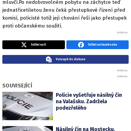
mluvčí.Po nedobrovolném pobytu na záchytce teď
jednatřicetiletou ženu čeká přestupkové řízení před
komisí, policisté totiž její chování řeší jako přestupek
proti občanskému soužití.
Sdílet na X
Sdílet na Facebooku
Vstoupit do diskuze
SOUVISEJÍCÍ
Policie vyšetřuje násilný čin
na Valašsku. Zadržela
podezřelého
Násilný čin na Mostecku.