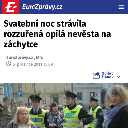
MEN
Svatební noc strávila
rozzuřená opilá nevěsta na
záchytce
EuroZprávy.cz
,
Mfx
5. prosince 2011 15:09
Sdílet
článek