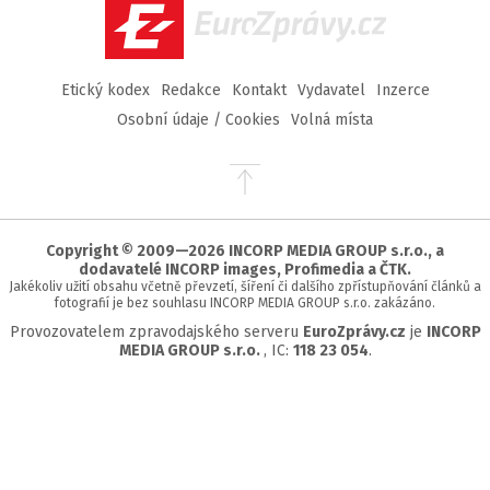
EuroZprávy.cz
Etický kodex
Redakce
Kontakt
Vydavatel
Inzerce
Osobní údaje / Cookies
Volná místa
Přejít
na
začátek
stránky
Copyright © 2009—2026 INCORP MEDIA GROUP s.r.o., a
dodavatelé INCORP images, Profimedia a ČTK.
Jakékoliv užití obsahu včetně převzetí, šíření či dalšího zpřístupňování článků a
fotografií je bez souhlasu INCORP MEDIA GROUP s.r.o. zakázáno.
Provozovatelem zpravodajského serveru
EuroZprávy.cz
je
INCORP
MEDIA GROUP s.r.o.
, IC:
118 23 054
.