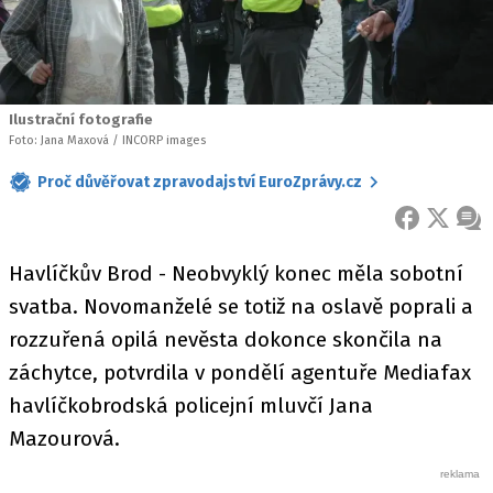
Ilustrační fotografie
Foto: Jana Maxová / INCORP images
Proč důvěřovat zpravodajství EuroZprávy.cz
FACEBOOK
X
ZPR
Havlíčkův Brod - Neobvyklý konec měla sobotní
svatba. Novomanželé se totiž na oslavě poprali a
rozzuřená opilá nevěsta dokonce skončila na
záchytce, potvrdila v pondělí agentuře Mediafax
havlíčkobrodská policejní mluvčí Jana
Mazourová.