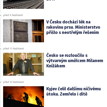
před 9 hodinami
V Česku dochází lék na
rakovinu prsu. Ministerstvo
přišlo s neotřelým řešením
před 11 hodinami
Česko se rozloučilo s
výtvarným umělcem Milanem
Knížákem
před 12 hodinami
Kyjev čelil dalšímu ničivému
útoku. Zemřelo i dítě