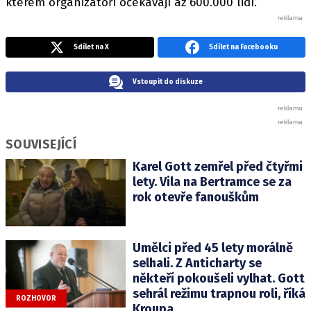
kterém organizátoři očekávají až 600.000 lidí.
Sdílet na X
Sdílet na Facebooku
Vstoupit do diskuze
SOUVISEJÍCÍ
Karel Gott zemřel před čtyřmi
lety. Vila na Bertramce se za
rok otevře fanouškům
Umělci před 45 lety morálně
selhali. Z Anticharty se
někteří pokoušeli vylhat. Gott
sehrál režimu trapnou roli, říká
ROZHOVOR
Kroupa