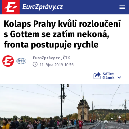
MEN
Kolaps Prahy kvůli rozloučení
s Gottem se zatím nekoná,
fronta postupuje rychle
EuroZprávy.cz
,
ČTK
11. října 2019 10:56
Sdílet
článek