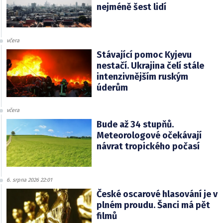
nejméně šest lidí
včera
Stávající pomoc Kyjevu
nestačí. Ukrajina čelí stále
intenzivnějším ruským
úderům
včera
Bude až 34 stupňů.
Meteorologové očekávají
návrat tropického počasí
6. srpna 2026 22:01
České oscarové hlasování je v
plném proudu. Šanci má pět
filmů