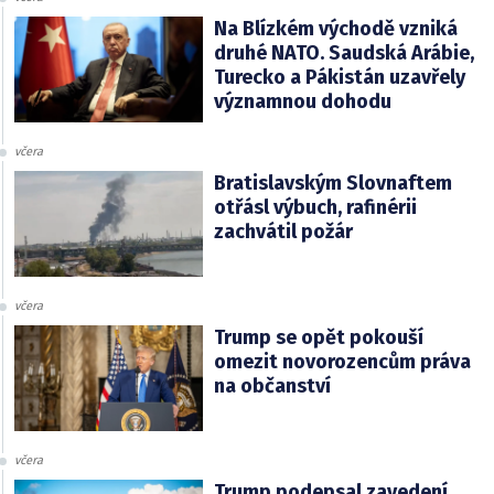
Na Blízkém východě vzniká
druhé NATO. Saudská Arábie,
Turecko a Pákistán uzavřely
významnou dohodu
včera
Bratislavským Slovnaftem
otřásl výbuch, rafinérii
zachvátil požár
včera
Trump se opět pokouší
omezit novorozencům práva
na občanství
včera
Trump podepsal zavedení