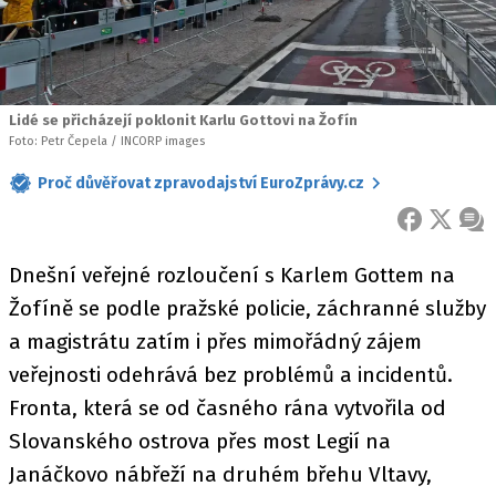
Lidé se přicházejí poklonit Karlu Gottovi na Žofín
Foto: Petr Čepela / INCORP images
Proč důvěřovat zpravodajství EuroZprávy.cz
FACEBOOK
X
ZPR
Dnešní veřejné rozloučení s Karlem Gottem na
Žofíně se podle pražské policie, záchranné služby
a magistrátu zatím i přes mimořádný zájem
veřejnosti odehrává bez problémů a incidentů.
Fronta, která se od časného rána vytvořila od
Slovanského ostrova přes most Legií na
Janáčkovo nábřeží na druhém břehu Vltavy,