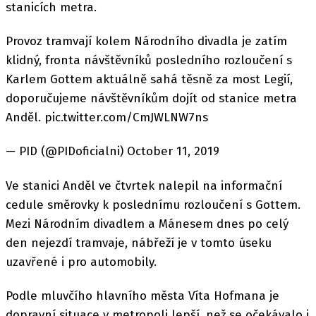
stanicích metra.
Provoz tramvají kolem Národního divadla je zatím
klidný, fronta návštěvníků posledního rozloučení s
Karlem Gottem aktuálně sahá těsně za most Legií,
doporučujeme návštěvníkům dojít od stanice metra
Anděl. pic.twitter.com/CmJWLNW7ns
— PID (@PIDoficialni) October 11, 2019
Ve stanici Anděl ve čtvrtek nalepil na informační
cedule směrovky k poslednímu rozloučení s Gottem.
Mezi Národním divadlem a Mánesem dnes po celý
den nejezdí tramvaje, nábřeží je v tomto úseku
uzavřené i pro automobily.
Podle mluvčího hlavního města Víta Hofmana je
dopravní situace v metropoli lepší, než se očekávalo i