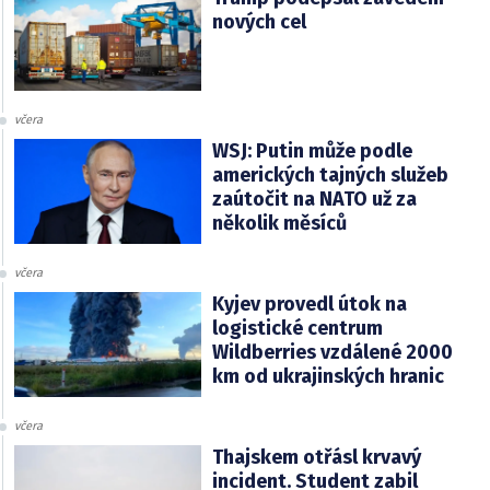
nových cel
včera
WSJ: Putin může podle
amerických tajných služeb
zaútočit na NATO už za
několik měsíců
včera
Kyjev provedl útok na
logistické centrum
Wildberries vzdálené 2000
km od ukrajinských hranic
včera
Thajskem otřásl krvavý
incident. Student zabil