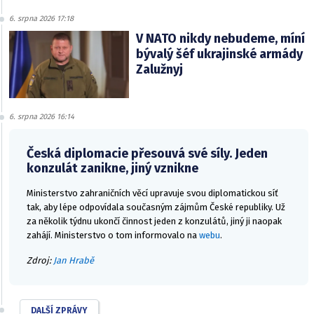
6. srpna 2026 17:18
V NATO nikdy nebudeme, míní
bývalý šéf ukrajinské armády
Zalužnyj
6. srpna 2026 16:14
Česká diplomacie přesouvá své síly. Jeden
konzulát zanikne, jiný vznikne
Ministerstvo zahraničních věcí upravuje svou diplomatickou síť
tak, aby lépe odpovídala současným zájmům České republiky. Už
za několik týdnu ukončí činnost jeden z konzulátů, jiný ji naopak
zahájí. Ministerstvo o tom informovalo na
webu
.
Zdroj:
Jan Hrabě
DALŠÍ ZPRÁVY