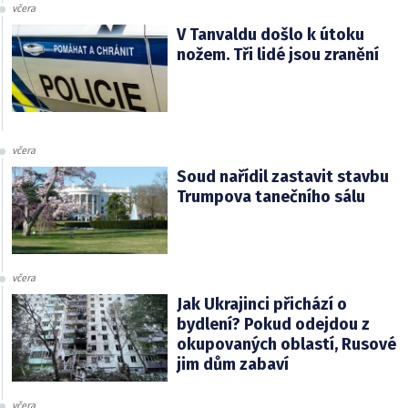
včera
V Tanvaldu došlo k útoku
nožem. Tři lidé jsou zranění
včera
Soud nařídil zastavit stavbu
Trumpova tanečního sálu
včera
Jak Ukrajinci přichází o
bydlení? Pokud odejdou z
okupovaných oblastí, Rusové
jim dům zabaví
včera