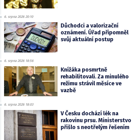
6. srpna 2026 20:10
Důchodci a valorizační
oznámení. Úřad připomněl
svůj aktuální postup
6. srpna 2026 18:56
Knížáka posmrtně
rehabilitovali. Za minulého
režimu strávil měsíce ve
vazbě
6. srpna 2026 18:03
V Česku dochází lék na
rakovinu prsu. Ministerstvo
přišlo s neotřelým řešením