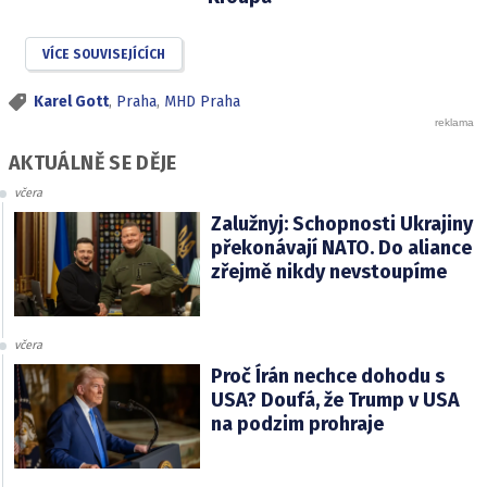
VÍCE SOUVISEJÍCÍCH
Karel Gott
,
Praha
,
MHD Praha
AKTUÁLNĚ SE DĚJE
včera
Zalužnyj: Schopnosti Ukrajiny
překonávají NATO. Do aliance
zřejmě nikdy nevstoupíme
včera
Proč Írán nechce dohodu s
USA? Doufá, že Trump v USA
na podzim prohraje