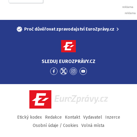
Proč důvěřovat zpravodajství EuroZprávy.cz
SLEDUJ EUROZPRÁVY.CZ
Přejít
Přejít
Přejít
Přejít
na
na
na
na
Facebook
Twitter
Instagram
YouTube
EuroZprávy.cz
Etický kodex
Redakce
Kontakt
Vydavatel
Inzerce
Osobní údaje / Cookies
Volná místa