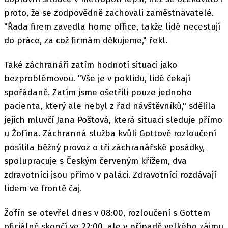
proto, že se zodpovědně zachovali zaměstnavatelé.
"Řada firem zavedla home office, takže lidé necestují
do práce, za což firmám děkujeme," řekl.
Také záchranáři zatím hodnotí situaci jako
bezproblémovou. "Vše je v poklidu, lidé čekají
spořádaně. Zatím jsme ošetřili pouze jednoho
pacienta, který ale nebyl z řad návštěvníků," sdělila
jejich mluvčí Jana Poštová, která situaci sleduje přímo
u Žofína. Záchranná služba kvůli Gottově rozloučení
posílila běžný provoz o tři záchranářské posádky,
spolupracuje s Českým červeným křížem, dva
zdravotníci jsou přímo v paláci. Zdravotníci rozdávají
lidem ve frontě čaj.
Žofín se otevřel dnes v 08:00, rozloučení s Gottem
oficiálně skončí ve 22:00, ale v případě velkého zájmu