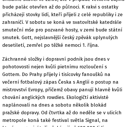
bude palác otevřen až do půlnoci. K rakvi s ostatky
přicházejí stovky lidí, kteří přijeli z celé republiky i ze
zahraničí. V sobotu se koná ve svatovítské katedrále
smuteční mše pro pozvané hosty, v zemi bude státní
smutek. Gott, nejslavnější český zpěvák uplynulých
desetiletí, zemřel po těžké nemoci 1. října.
Záchranné složky i dopravní podnik jsou dnes v
pohotovosti nejen kvůli pietnímu rozloučení s
Gottem. Do Prahy přijely i tisícovky fanoušků na
večerní fotbalový zápas Česka s Anglií o postup na
mistrovství Evropy, přičemž obavy panují hlavně kvůli
chování anglických rowdies. Ekologičtí aktivisté
naplánovali na dnes a sobotu několik blokád
pražské dopravy. Od čtvrtka až do neděle se v ulicích
metropole koná také festival světla Signal, na