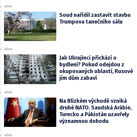
včera
Soud nařídil zastavit stavbu
Trumpova tanečního sálu
včera
Jak Ukrajinci přichází o
bydlení? Pokud odejdou z
okupovaných oblastí, Rusové
jim dům zabaví
včera
Na Blízkém východě vzniká
druhé NATO. Saudská Arábie,
Turecko a Pákistán uzavřely
významnou dohodu
včera