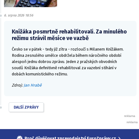
6. srpna 2026 18:56
Knížáka posmrtně rehabilitovali. Za minulého
režimu strávil měsíce ve vazbě
Česko se v pátek - tedy již zítra - rozloučí s Milanem Knížákem.
Rodina zesnulého umělce obdržela během náročného období
alespoň jednu dobrou zprávu. Jeden z pražských obvodních
soudů Knížáka definitivně rehabilitoval za vazební stíhání v
dobách komunistického režimu.
Zdroj:
Jan Hrabě
DALŠÍ ZPRÁVY
Proč důvěřovat zpravodajství EuroZprávy.cz