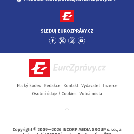
SLEDUJ EUROZPRÁVY.CZ
Přejít
Přejít
Přejít
Přejít
na
na
na
na
Facebook
Twitter
Instagram
YouTube
EuroZprávy.cz
Etický kodex
Redakce
Kontakt
Vydavatel
Inzerce
Osobní údaje / Cookies
Volná místa
Přejít
na
začátek
stránky
Copyright © 2009—2026 INCORP MEDIA GROUP s.r.o., a