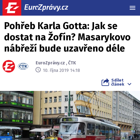
MEN
Pohřeb Karla Gotta: Jak se
dostat na Žofín? Masarykovo
nábřeží bude uzavřeno déle
EuroZprávy.cz
,
ČTK
10. října 2019 14:18
Sdílet
článek