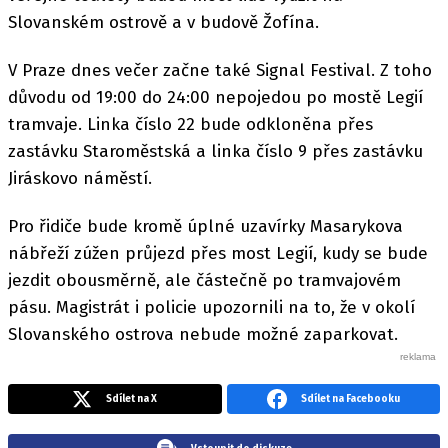
Slovanském ostrově a v budově Žofína.
V Praze dnes večer začne také Signal Festival. Z toho
důvodu od 19:00 do 24:00 nepojedou po mostě Legií
tramvaje. Linka číslo 22 bude odkloněna přes
zastávku Staroměstská a linka číslo 9 přes zastávku
Jiráskovo náměstí.
Pro řidiče bude kromě úplné uzavírky Masarykova
nábřeží zúžen průjezd přes most Legií, kudy se bude
jezdit obousměrně, ale částečně po tramvajovém
pásu. Magistrát i policie upozornili na to, že v okolí
Slovanského ostrova nebude možné zaparkovat.
Sdílet na X
Sdílet na Facebooku