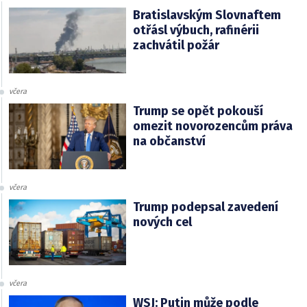
Bratislavským Slovnaftem
otřásl výbuch, rafinérii
zachvátil požár
včera
Trump se opět pokouší
omezit novorozencům práva
na občanství
včera
Trump podepsal zavedení
nových cel
včera
WSJ: Putin může podle