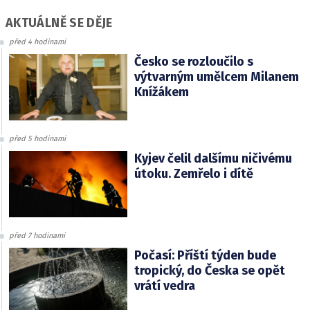
AKTUÁLNĚ SE DĚJE
před 4 hodinami
Česko se rozloučilo s
výtvarným umělcem Milanem
Knížákem
před 5 hodinami
Kyjev čelil dalšímu ničivému
útoku. Zemřelo i dítě
před 7 hodinami
Počasí: Příští týden bude
tropický, do Česka se opět
vrátí vedra