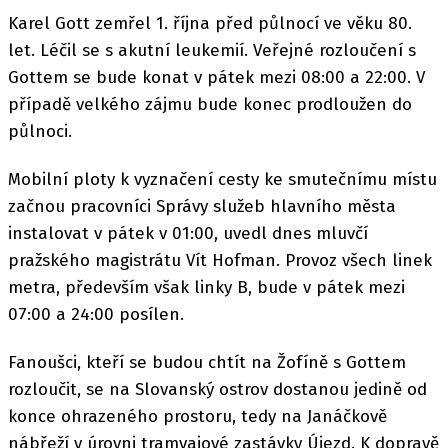
Karel Gott zemřel 1. října před půlnocí ve věku 80.
let. Léčil se s akutní leukemií. Veřejné rozloučení s
Gottem se bude konat v pátek mezi 08:00 a 22:00. V
případě velkého zájmu bude konec prodloužen do
půlnoci.
Mobilní ploty k vyznačení cesty ke smutečnímu místu
začnou pracovníci Správy služeb hlavního města
instalovat v pátek v 01:00, uvedl dnes mluvčí
pražského magistrátu Vít Hofman. Provoz všech linek
metra, především však linky B, bude v pátek mezi
07:00 a 24:00 posílen.
Fanoušci, kteří se budou chtít na Žofíně s Gottem
rozloučit, se na Slovanský ostrov dostanou jedině od
konce ohrazeného prostoru, tedy na Janáčkově
nábřeží v úrovni tramvajové zastávky Újezd. K dopravě