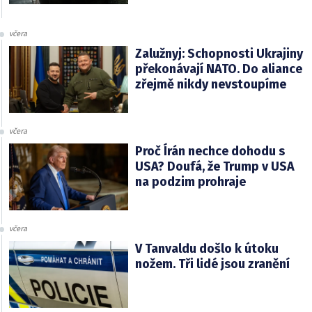
včera
Zalužnyj: Schopnosti Ukrajiny
překonávají NATO. Do aliance
zřejmě nikdy nevstoupíme
včera
Proč Írán nechce dohodu s
USA? Doufá, že Trump v USA
na podzim prohraje
včera
V Tanvaldu došlo k útoku
nožem. Tři lidé jsou zranění