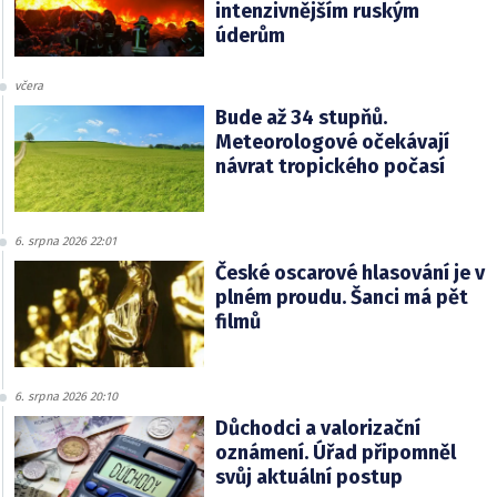
intenzivnějším ruským
úderům
včera
Bude až 34 stupňů.
Meteorologové očekávají
návrat tropického počasí
6. srpna 2026 22:01
České oscarové hlasování je v
plném proudu. Šanci má pět
filmů
6. srpna 2026 20:10
Důchodci a valorizační
oznámení. Úřad připomněl
svůj aktuální postup