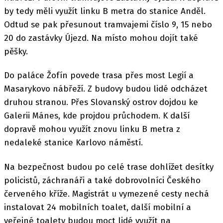
by tedy měli využít linku B metra do stanice Anděl.
Odtud se pak přesunout tramvajemi číslo 9, 15 nebo
20 do zastávky Újezd. Na místo mohou dojít také
pěšky.
Do paláce Žofín povede trasa přes most Legií a
Masarykovo nábřeží. Z budovy budou lidé odcházet
druhou stranou. Přes Slovanský ostrov dojdou ke
Galerii Mánes, kde projdou průchodem. K další
dopravě mohou využít znovu linku B metra z
nedaleké stanice Karlovo náměstí.
Na bezpečnost budou po celé trase dohlížet desítky
policistů, záchranáři a také dobrovolníci Českého
červeného kříže. Magistrát u vymezené cesty nechá
instalovat 24 mobilních toalet, další mobilní a
veřejné toalety budou moct lidé využít na