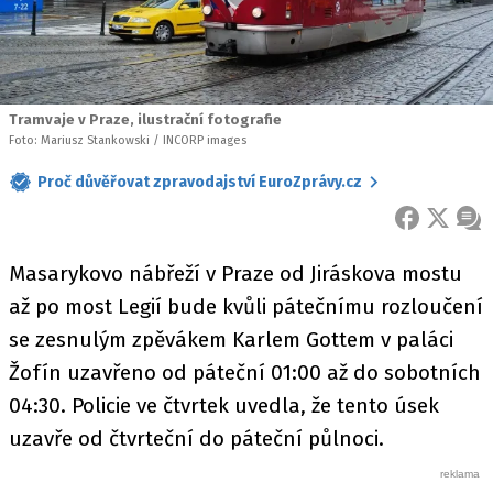
Tramvaje v Praze, ilustrační fotografie
Foto: Mariusz Stankowski / INCORP images
Proč důvěřovat zpravodajství EuroZprávy.cz
FACEBOOK
X
ZPR
Masarykovo nábřeží v Praze od Jiráskova mostu
až po most Legií bude kvůli pátečnímu rozloučení
se zesnulým zpěvákem Karlem Gottem v paláci
Žofín uzavřeno od páteční 01:00 až do sobotních
04:30. Policie ve čtvrtek uvedla, že tento úsek
uzavře od čtvrteční do páteční půlnoci.