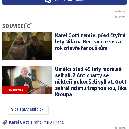
Vstoupit do diskuze
SOUVISEJÍCÍ
Karel Gott zemřel před čtyřmi
lety. Vila na Bertramce se za
rok otevře fanouškům
Umělci před 45 lety morálně
selhali. Z Anticharty se
někteří pokoušeli vylhat. Gott
sehrál režimu trapnou roli, říká
ROZHOVOR
Kroupa
VÍCE SOUVISEJÍCÍCH
Karel Gott
,
Praha
,
MHD Praha