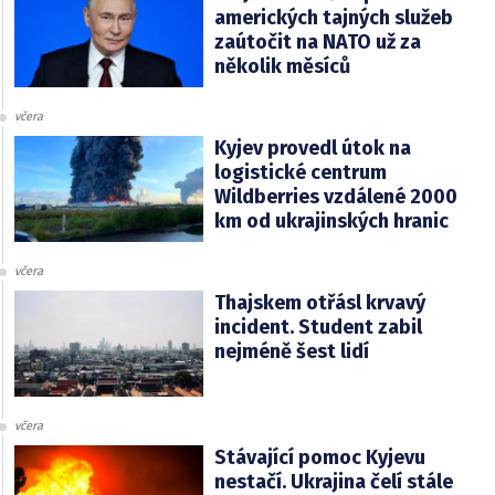
amerických tajných služeb
zaútočit na NATO už za
několik měsíců
včera
Kyjev provedl útok na
logistické centrum
Wildberries vzdálené 2000
km od ukrajinských hranic
včera
Thajskem otřásl krvavý
incident. Student zabil
nejméně šest lidí
včera
Stávající pomoc Kyjevu
nestačí. Ukrajina čelí stále