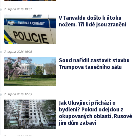
7. srpna 2026 19:37
V Tanvaldu došlo k útoku
nožem. Tři lidé jsou zranění
7. srpna 2026 18:26
Soud nařídil zastavit stavbu
Trumpova tanečního sálu
7. srpna 2026 17:09
Jak Ukrajinci přichází o
bydlení? Pokud odejdou z
okupovaných oblastí, Rusové
jim dům zabaví