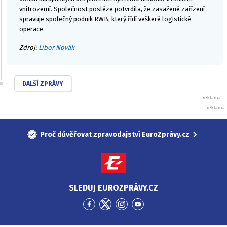
vnitrozemí. Společnost posléze potvrdila, že zasažené zařízení
spravuje společný podnik RWB, který řídí veškeré logistické
operace.
Zdroj:
Libor Novák
DALŠÍ ZPRÁVY
Proč důvěřovat zpravodajství EuroZprávy.cz
SLEDUJ EUROZPRÁVY.CZ
Přejít
Přejít
Přejít
Přejít
na
na
na
na