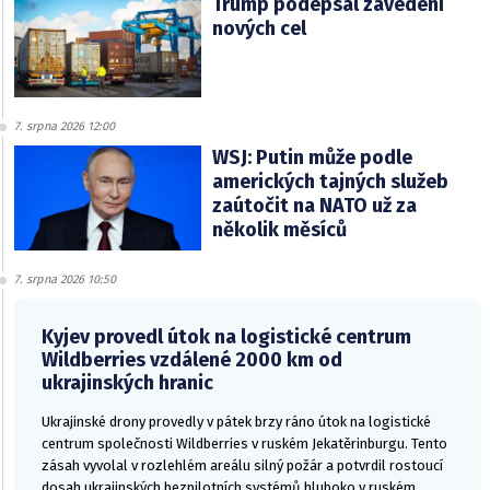
Trump podepsal zavedení
nových cel
7. srpna 2026 12:00
WSJ: Putin může podle
amerických tajných služeb
zaútočit na NATO už za
několik měsíců
7. srpna 2026 10:50
Kyjev provedl útok na logistické centrum
Wildberries vzdálené 2000 km od
ukrajinských hranic
Ukrajinské drony provedly v pátek brzy ráno útok na logistické
centrum společnosti Wildberries v ruském Jekatěrinburgu. Tento
zásah vyvolal v rozlehlém areálu silný požár a potvrdil rostoucí
dosah ukrajinských bezpilotních systémů hluboko v ruském