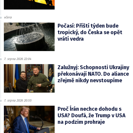
včera
Počasí: Příští týden bude
tropický, do Česka se opět
vrátí vedra
7. srpna 2026 22:04
Zalužnyj: Schopnosti Ukrajiny
překonávají NATO. Do aliance
zřejmě nikdy nevstoupíme
7. srpna 2026 20:55
Proč Írán nechce dohodu s
USA? Doufá, že Trump v USA
na podzim prohraje