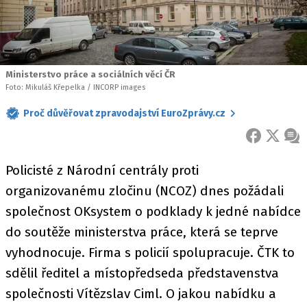
Ministerstvo práce a sociálních věcí ČR
Foto: Mikuláš Křepelka / INCORP images
Proč důvěřovat zpravodajství EuroZprávy.cz
FACEBOOK
X
ZPR
Policisté z Národní centrály proti
organizovanému zločinu (NCOZ) dnes požádali
společnost OKsystem o podklady k jedné nabídce
do soutěže ministerstva práce, která se teprve
vyhodnocuje. Firma s policií spolupracuje. ČTK to
sdělil ředitel a místopředseda představenstva
společnosti Vítězslav Ciml. O jakou nabídku a