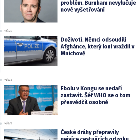
problém. Burnham nevylučuje
nové vyšetřování
včera
Doživotí. Němci odsoudili
Afghánce, který loni vraždil v
Mnichově
včera
Ebolu v Kongu se nedaří
zastavit. Šéf WHO se o tom
přesvědčil osobně
včera
České dráhy přepravily
nejvíce cestujících od roku