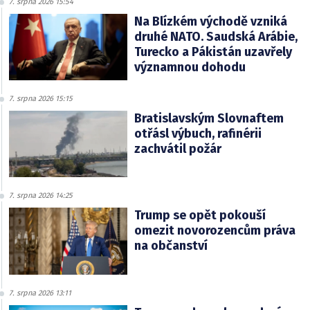
7. srpna 2026 15:54
Na Blízkém východě vzniká
druhé NATO. Saudská Arábie,
Turecko a Pákistán uzavřely
významnou dohodu
7. srpna 2026 15:15
Bratislavským Slovnaftem
otřásl výbuch, rafinérii
zachvátil požár
7. srpna 2026 14:25
Trump se opět pokouší
omezit novorozencům práva
na občanství
7. srpna 2026 13:11