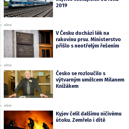
2019
včera
V Česku dochází lék na
rakovinu prsu. Ministerstvo
přišlo s neotřelým řešením
včera
Česko se rozloučilo s
výtvarným umělcem Milanem
Knížákem
včera
Kyjev čelil dalšímu ničivému
útoku. Zemřelo i dítě