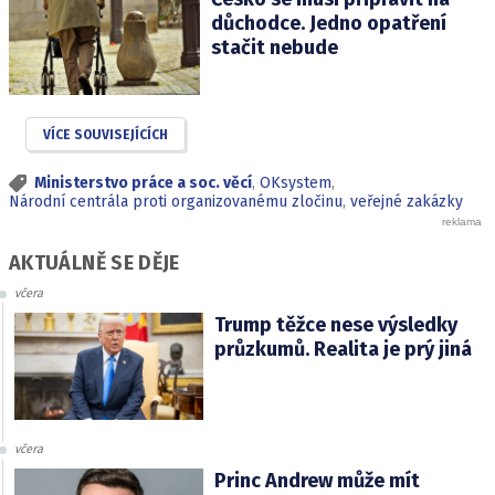
důchodce. Jedno opatření
stačit nebude
VÍCE SOUVISEJÍCÍCH
Ministerstvo práce a soc. věcí
,
OKsystem
,
Národní centrála proti organizovanému zločinu
,
veřejné zakázky
AKTUÁLNĚ SE DĚJE
včera
Trump těžce nese výsledky
průzkumů. Realita je prý jiná
včera
Princ Andrew může mít