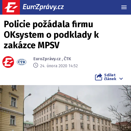
MEN
Policie požádala firmu
OKsystem o podklady k
zakázce MPSV
EuroZprávy.cz
,
ČTK
24. února 2020 14:52
Sdílet
článek