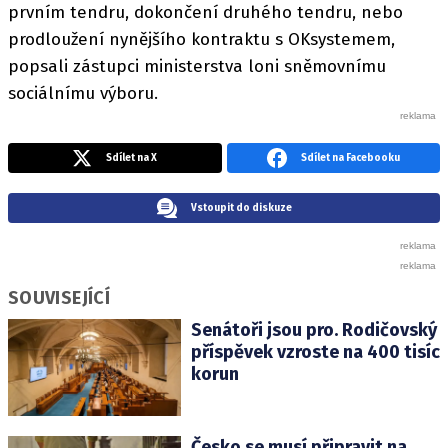
prvním tendru, dokončení druhého tendru, nebo
prodloužení nynějšího kontraktu s OKsystemem,
popsali zástupci ministerstva loni sněmovnímu
sociálnímu výboru.
Sdílet na X
Sdílet na Facebooku
Vstoupit do diskuze
SOUVISEJÍCÍ
Senátoři jsou pro. Rodičovský
příspěvek vzroste na 400 tisíc
korun
Česko se musí připravit na