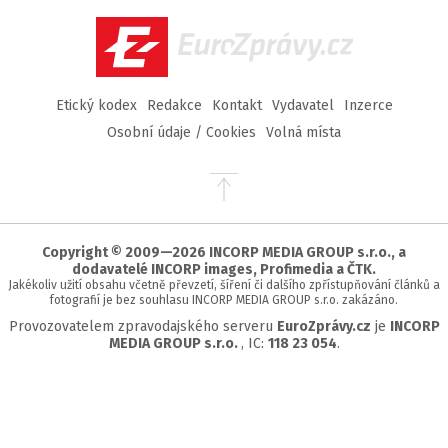
Facebook
Twitter
Instagram
YouTube
EuroZprávy.cz
Etický kodex
Redakce
Kontakt
Vydavatel
Inzerce
Osobní údaje / Cookies
Volná místa
Přejít
na
začátek
stránky
Copyright © 2009—2026 INCORP MEDIA GROUP s.r.o., a
dodavatelé INCORP images, Profimedia a ČTK.
Jakékoliv užití obsahu včetně převzetí, šíření či dalšího zpřístupňování článků a
fotografií je bez souhlasu INCORP MEDIA GROUP s.r.o. zakázáno.
Provozovatelem zpravodajského serveru
EuroZprávy.cz
je
INCORP
MEDIA GROUP s.r.o.
, IC:
118 23 054
.