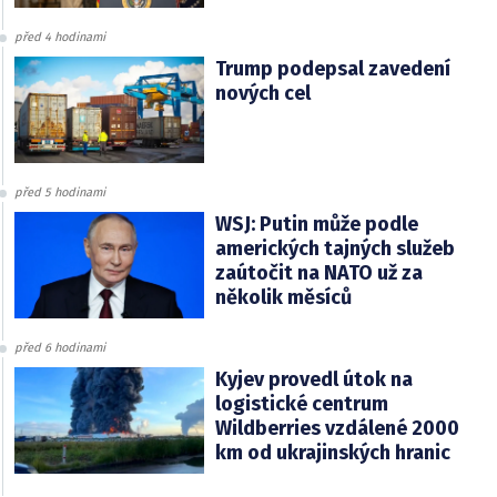
před 4 hodinami
Trump podepsal zavedení
nových cel
před 5 hodinami
WSJ: Putin může podle
amerických tajných služeb
zaútočit na NATO už za
několik měsíců
před 6 hodinami
Kyjev provedl útok na
logistické centrum
Wildberries vzdálené 2000
km od ukrajinských hranic