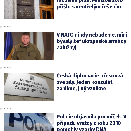
rakovinu prsu. Ministerstvo
přišlo s neotřelým řešením
včera
V NATO nikdy nebudeme, míní
bývalý šéf ukrajinské armády
Zalužnyj
včera
Česká diplomacie přesouvá
své síly. Jeden konzulát
zanikne, jiný vznikne
včera
Policie objasnila pomníček. V
případu vraždy z roku 2010
pomohly vzorky DNA