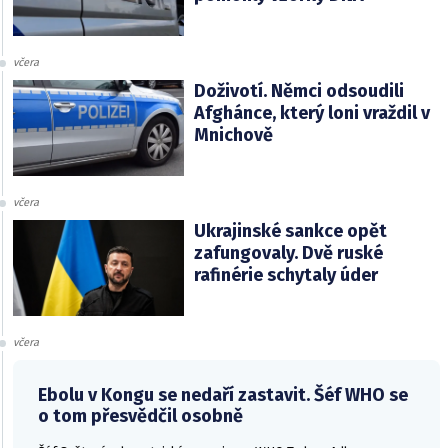
včera
Doživotí. Němci odsoudili
Afghánce, který loni vraždil v
Mnichově
včera
Ukrajinské sankce opět
zafungovaly. Dvě ruské
rafinérie schytaly úder
včera
Ebolu v Kongu se nedaří zastavit. Šéf WHO se
o tom přesvědčil osobně