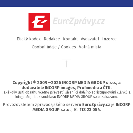
na
na
na
na
Facebook
Twitter
Instagram
YouTube
EuroZprávy.cz
Etický kodex
Redakce
Kontakt
Vydavatel
Inzerce
Osobní údaje / Cookies
Volná místa
Přejít
na
začátek
stránky
Copyright © 2009—2026 INCORP MEDIA GROUP s.r.o., a
dodavatelé INCORP images, Profimedia a ČTK.
Jakékoliv užití obsahu včetně převzetí, šíření či dalšího zpřístupňování článků a
fotografií je bez souhlasu INCORP MEDIA GROUP s.r.o. zakázáno.
Provozovatelem zpravodajského serveru
EuroZprávy.cz
je
INCORP
MEDIA GROUP s.r.o.
, IC:
118 23 054
.