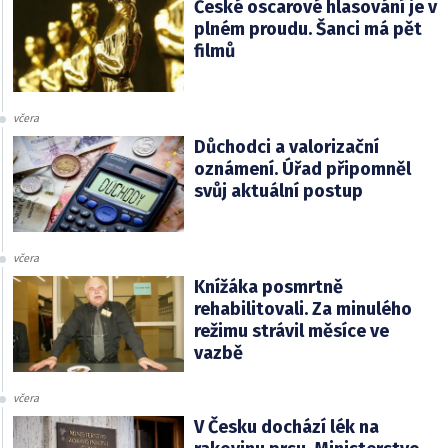
České oscarové hlasování je v
plném proudu. Šanci má pět
filmů
včera
Důchodci a valorizační
oznámení. Úřad připomněl
svůj aktuální postup
včera
Knížáka posmrtně
rehabilitovali. Za minulého
režimu strávil měsíce ve
vazbě
včera
V Česku dochází lék na