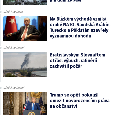
před 1 hodinou
Na Blízkém východě vzniká
druhé NATO. Saudská Arábie,
Turecko a Pákistán uzavřely
významnou dohodu
před 2 hodinami
Bratislavským Slovnaftem
otřásl výbuch, rafinérii
zachvátil požár
před 3 hodinami
Trump se opět pokouší
omezit novorozencům práva
na občanství