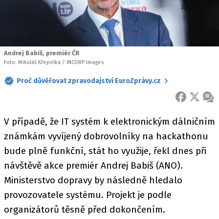
Andrej Babiš, premiér ČR
Foto: Mikuláš Křepelka / INCORP images
Proč důvěřovat zpravodajství EuroZprávy.cz
FACEBOOK
X
ZPR
V případě, že IT systém k elektronickým dálničním
známkám vyvíjený dobrovolníky na hackathonu
bude plně funkční, stát ho využije, řekl dnes při
návštěvě akce premiér Andrej Babiš (ANO).
Ministerstvo dopravy by následně hledalo
provozovatele systému. Projekt je podle
organizátorů těsně před dokončením.