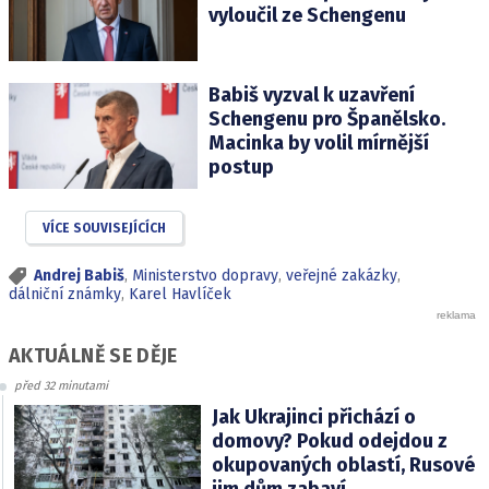
vyloučil ze Schengenu
Babiš vyzval k uzavření
Schengenu pro Španělsko.
Macinka by volil mírnější
postup
VÍCE SOUVISEJÍCÍCH
Andrej Babiš
,
Ministerstvo dopravy
,
veřejné zakázky
,
dálniční známky
,
Karel Havlíček
AKTUÁLNĚ SE DĚJE
před 32 minutami
Jak Ukrajinci přichází o
domovy? Pokud odejdou z
okupovaných oblastí, Rusové
jim dům zabaví