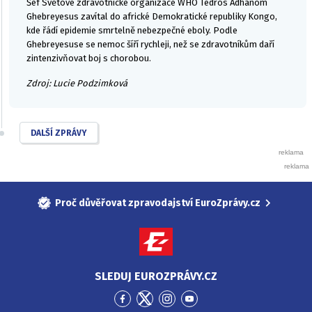
Šéf Světové zdravotnické organizace WHO Tedros Adhanom
Ghebreyesus zavítal do africké Demokratické republiky Kongo,
kde řádí epidemie smrtelně nebezpečné eboly. Podle
Ghebreyesuse se nemoc šíří rychleji, než se zdravotníkům daří
zintenzivňovat boj s chorobou.
Zdroj: Lucie Podzimková
DALŠÍ ZPRÁVY
Proč důvěřovat zpravodajství EuroZprávy.cz
SLEDUJ EUROZPRÁVY.CZ
Přejít
Přejít
Přejít
Přejít