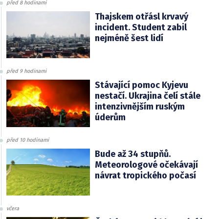
před 8 hodinami
Thajskem otřásl krvavý
incident. Student zabil
nejméně šest lidí
před 9 hodinami
Stávající pomoc Kyjevu
nestačí. Ukrajina čelí stále
intenzivnějším ruským
úderům
před 10 hodinami
Bude až 34 stupňů.
Meteorologové očekávají
návrat tropického počasí
včera