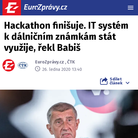
MEN
Hackathon finišuje. IT systém
k dálničním známkám stát
využije, řekl Babiš
EuroZprávy.cz
,
ČTK
26. ledna 2020 13:40
Sdílet
článek