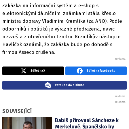
Zakázka na informační systém a e-shop s
elektronickými dálničními známkami stála křeslo
ministra dopravy Vladimíra Kremlíka (za ANO). Podle
odborníků i politiků je výrazně předražená, navíc
nevzešla z otevřeného tendru. Kremlíkův nástupce
Havlíček oznámil, že zakázka bude po dohodě s
firmou Asseco zrušena.
Sdílet na X
Sdílet na Facebooku
Vstoupit do diskuze
SOUVISEJÍCÍ
Babiš přirovnal Sáncheze k
Merkelové. Španělsko by